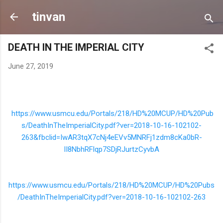
Skip to main content
tinvan
DEATH IN THE IMPERIAL CITY
June 27, 2019
https://www.usmcu.edu/Portals/218/HD%20MCUP/HD%20Pub
s/DeathInTheImperialCity.pdf?ver=2018-10-16-102102-
263&fbclid=IwAR3tqX7cNj4eEVv5MNRFj1zdm8cKa0bR-
II8NbhRFlqp7SDjRJurtzCyvbA
https://www.usmcu.edu/Portals/218/HD%20MCUP/HD%20Pubs
/DeathInTheImperialCity.pdf?ver=2018-10-16-102102-263