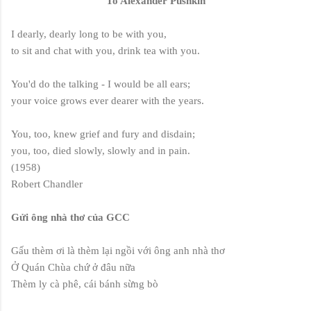
To Alexander Pushkin
I dearly, dearly long to be with you,
to sit and chat with you, drink tea with you.
You'd do the talking - I would be all ears;
your voice grows ever dearer with the years.
You, too, knew grief and fury and disdain;
you, too, died slowly, slowly and in pain.
(1958)
Robert Chandler
Gửi ông nhà thơ của GCC
Gấu thèm ơi là thèm lại ngồi với ông anh nhà thơ
Ở Quán Chùa chứ ở đâu nữa
Thèm ly cà phê, cái bánh sừng bò