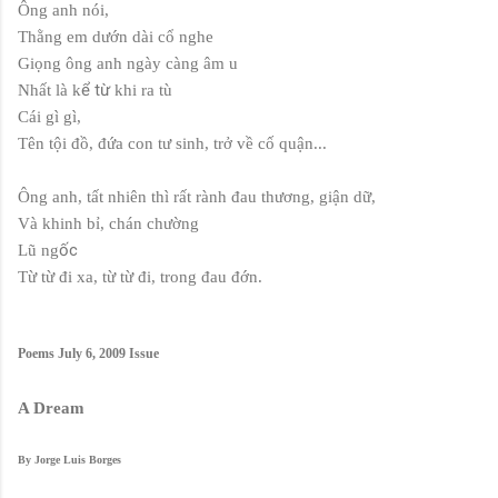
Ông anh nói,
Thằng em dướn dài cổ nghe
Giọng ông anh ngày càng âm u
ể từ
Nhất là k
khi ra tù
Cái gì gì,
Tên tội đồ, đứa con tư sinh, trở về cố quận...
Ông anh, tất nhiên thì rất rành đau thương, giận dữ,
Và khinh bỉ, chán chường
ốc
Lũ ng
Từ từ đi xa, từ từ đi, trong đau đớn.
Poems
July 6, 2009 Issue
A Dream
By
Jorge Luis Borges