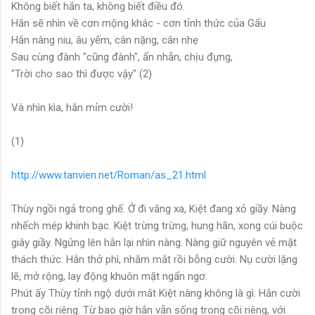
Không biết hắn ta, không biết điều đó.
Hắn sẽ nhìn về cơn mộng khác - cơn tỉnh thức của Gấu
Hắn nâng niu, âu yếm, cân nặng, cân nhẹ
Sau cùng đành "cũng đành", ẩn nhẫn, chịu đựng,
"Trời cho sao thì được vậy" (2)
Và nhìn kìa, hắn mỉm cười!
(1)
http://www.tanvien.net/Roman/as_21.html
Thùy ngồi ngả trong ghế. Ở đi văng xa, Kiệt đang xỏ giầy. Nàng
nhếch mép khinh bạc. Kiệt trừng trừng, hung hãn, xong cúi buộc
giây giầy. Ngửng lên hắn lại nhìn nàng. Nàng giữ nguyên vẻ mặt
thách thức. Hắn thở phì, nhắm mắt rồi bỗng cười. Nụ cười lặng
lẽ, mở rộng, lay động khuôn mặt ngẩn ngơ.
Phút ấy Thùy tỉnh ngộ dưới mắt Kiệt nàng không là gì. Hắn cười
trong cõi riêng. Từ bao giờ hắn vẫn sống trong cõi riêng, với