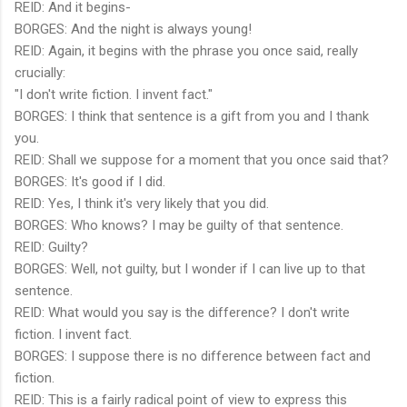
REID: And it begins-
BORGES: And the night is always young!
REID: Again, it begins with the phrase you once said, really
crucially:
"I don't write fiction. I invent fact."
BORGES: I think that sentence is a gift from you and I thank
you.
REID: Shall we suppose for a moment that you once said that?
BORGES: It's good if I did.
REID: Yes, I think it's very likely that you did.
BORGES: Who knows? I may be guilty of that sentence.
REID: Guilty?
BORGES: Well, not guilty, but I wonder if I can live up to that
sentence.
REID: What would you say is the difference? I don't write
fiction. I invent fact.
BORGES: I suppose there is no difference between fact and
fiction.
REID: This is a fairly radical point of view to express this