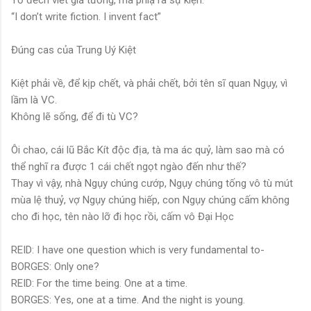
Tớ đếch viết giả tưởng, mà phiạ ra sự kiện.
“I don’t write fiction. I invent fact”
Đúng cas của Trung Uý Kiệt
Kiệt phải về, để kịp chết, và phải chết, bởi tên sĩ quan Ngụy, vì
lầm là VC.
Không lẽ sống, để đi tù VC?
Ôi chao, cái lũ Bắc Kít độc địa, tà ma ác quỷ, làm sao mà có
thể nghĩ ra được 1 cái chết ngọt ngào đến như thế?
Thay vì vậy, nhà Ngụy chúng cướp, Ngụy chúng tống vô tù mút
mùa lệ thuỷ, vợ Ngụy chúng hiếp, con Ngụy chúng cấm không
cho đi học, tên nào lỡ đi học rồi, cấm vô Đại Học
REID: I have one question which is very fundamental to-
BORGES: Only one?
REID: For the time being. One at a time.
BORGES: Yes, one at a time. And the night is young.