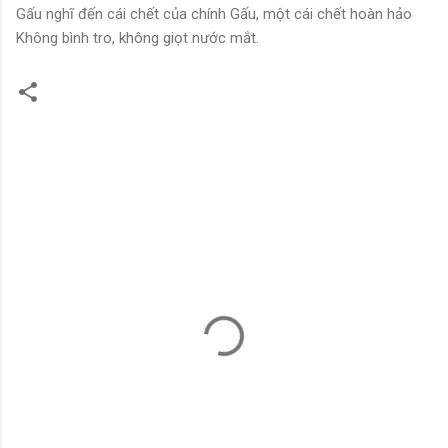
Gấu nghĩ đến cái chết của chính Gấu, một cái chết hoàn hảo
Không bình tro, không giọt nước mắt.
C
o
m
m
e
n
t
s