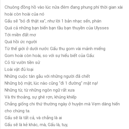
Chuông đồng hồ vào lúc nửa đêm đang phung phí thời gian xài
hoài còn hoài của nó
Gấu sẽ "bỏ đi thật xa", như lời 1 bản nhạc sến, phán
Quá cả những bạn biển bạn tầu bạn thuyền của Ulysses
Tới miền đất mơ
Quá hồi ức người
Từ thế giới ở dưới nước Gấu thu gom vài mảnh miểng
Gom hoài còn hoài, so với sự hiểu biết của Gấu:
Cỏ từ vườn tiền sử
Loài vật đủ loại
Những cuộc tán gẫu với những người đã chết
Những bộ mặt, lúc nào cũng "đi 1 đường" mặt nạ!
Những từ, từ những ngôn ngữ rất xưa
Và thi thoảng, sự ghê rợn, khủng khiếp
Chẳng giống chi thứ thường ngày ở huyện mà Vẹm dâng hiến
cho chúng ta.
Gấu sẽ là tất cả, và chẳng là ai
Gấu sẽ là kẻ khác, mà, Gấu là, tuy,