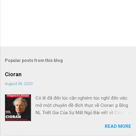
Popular posts from this blog
Cioran
August 06, 2020
Có lẽ đã đến lúc cần nghiêm túc nghĩ đến việc
mở một chuyên đề đích thực về Cioran :p Blog
NL Triết Gia Của Sự Mất Ngủ Bài viết về Ciroran
của Charles Simic thật tuyệt. Gấu cứ tính đi
READ MORE
hoài, mà cứ lu bu hoài. Mới lật ra đi 1 đường
loáng thoáng, vớ được câu này thật tuyệt: Con