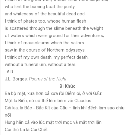
who lent the burning boat the purity
and whiteness of the beautiful dead god;
I think of pirates too, whose human flesh
is scattered through the slime beneath the weight
of waters which were ground for their adventures;
I think of mausoleums which the sailors
saw in the course of Northern odysseys.
I think of my own death, my perfect death,
without a funeral urn, without a tear.
-A.R.
J.L. Borges:
Poems of the Night
Bi Khúc
Ba bộ mặt, xưa hơn cả xưa rồi Diễm ơi, ở với Gấu:
Một là Biển, nó có thể lèm bèm với Claudius
Cái kia, là Bắc - Bắc Kít của Gấu – tính khí đếch làm sao chịu
nổi
Hung hãn cả vào lúc mặt trời mọc và mặt trời lặn
Cái thứ ba là Cái Chết