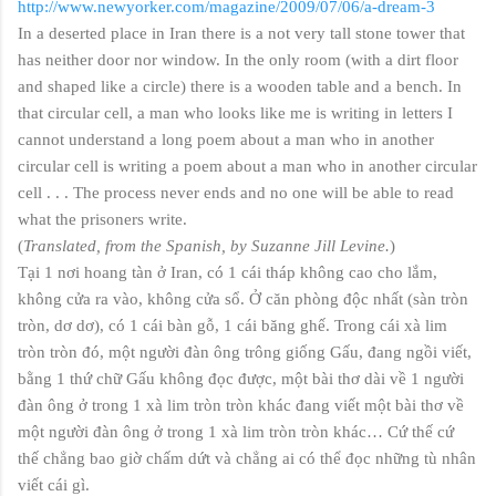
http://www.newyorker.com/magazine/2009/07/06/a-dream-3
In a deserted place in Iran there is a not very tall stone tower that
has neither door nor window. In the only room (with a dirt floor
and shaped like a circle) there is a wooden table and a bench. In
that circular cell, a man who looks like me is writing in letters I
cannot understand a long poem about a man who in another
circular cell is writing a poem about a man who in another circular
cell . . . The process never ends and no one will be able to read
what the prisoners write.
(
Translated, from the Spanish, by Suzanne Jill Levine.
)
Tại 1 nơi hoang tàn ở Iran, có 1 cái tháp không cao cho lắm,
không cửa ra vào, không cửa sổ. Ở căn phòng độc nhất (sàn tròn
tròn, dơ dơ), có 1 cái bàn gỗ, 1 cái băng ghế. Trong cái xà lim
tròn tròn đó, một người đàn ông trông giống Gấu, đang ngồi viết,
bằng 1 thứ chữ Gấu không đọc được, một bài thơ dài về 1 người
đàn ông ở trong 1 xà lim tròn tròn khác đang viết một bài thơ về
một người đàn ông ở trong 1 xà lim tròn tròn khác… Cứ thế cứ
thế chẳng bao giờ chấm dứt và chẳng ai có thể đọc những tù nhân
viết cái gì.