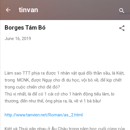
Skip to main content
tinvan
Borges Tám Bó
June 16, 2019
Làm sao TTT phịa ra được 1 nhân vật quá đỗi thần sầu, là Kiệt,
trong MCNK, được Ngụy cho đi du học, vội bò về, để kịp chết
trong cuộc chiến chó đẻ đó?
Thú vị nhất, là để có 1 cái cớ cho 1 hành động tiếu lâm, bi
thương, đến như thế, ông phịa ra, là, về vì 1 bà bầu!
http://www.tanvien.net/Roman/as_2.html
Kiệt và Thuỳ gặp nhau ở Âu Châu trong năm học cuối cùng của