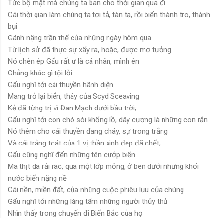
Tức bộ mặt mà chúng ta ban cho thời gian qua đi
Cái thời gian làm chúng ta tơi tả, tàn tạ, rồi biến thành tro, thành
bụi
Gánh nặng trần thế của những ngày hôm qua
Từ lịch sử đã thực sự xẩy ra, hoặc, được mơ tưởng
Nó chèn ép Gấu rất ư là cá nhân, mình ên
Chẳng khác gì tội lỗi.
Gấu nghĩ tới cái thuyền hãnh diện
Mang trở lại biển, thây của Scyd Sceaving
Kẻ đã từng trị vì Đan Mạch dưới bầu trời;
Gấu nghĩ tới con chó sói khổng lồ, dây cương là những con rắn
Nó thêm cho cái thuyền đang cháy, sự trong trắng
Và cái trắng toát của 1 vị thần xinh đẹp đã chết;
Gấu cũng nghĩ đến những tên cướp biển
Mà thịt da rải rác, qua một lớp mỏng, ở bên dưới những khối
nước biển nặng nề
Cái nền, miền đất, của những cuộc phiêu lưu của chúng
Gấu nghĩ tới những lăng tẩm những người thủy thủ
Nhìn thấy trong chuyến đi Biển Bắc của họ