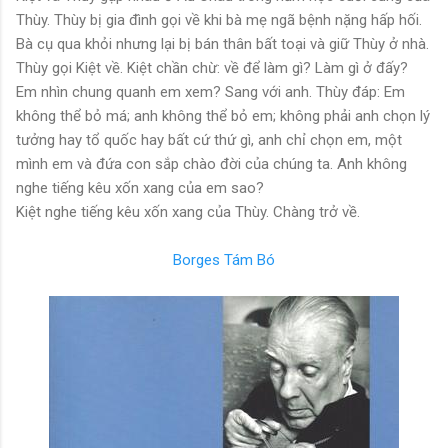
Thùy. Thùy bị gia đình gọi về khi bà mẹ ngã bệnh nặng hấp hối.
Bà cụ qua khỏi nhưng lại bị bán thân bất toại và giữ Thùy ở nhà.
Thùy gọi Kiệt về. Kiệt chần chừ: về để làm gì? Làm gì ở đấy?
Em nhìn chung quanh em xem? Sang với anh. Thùy đáp: Em
không thể bỏ má; anh không thể bỏ em; không phải anh chọn lý
tưởng hay tổ quốc hay bất cứ thứ gì, anh chỉ chọn em, một
mình em và đứa con sắp chào đời của chúng ta. Anh không
nghe tiếng kêu xốn xang của em sao?
Kiệt nghe tiếng kêu xốn xang của Thùy. Chàng trở về.
Borges Tám Bó