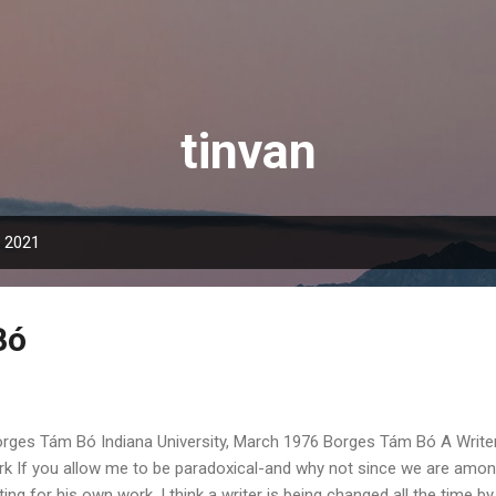
Skip to main content
tinvan
, 2021
Bó
ges Tám Bó Indiana University, March 1976 Borges Tám Bó A Writer
k If you allow me to be paradoxical-and why not since we are among
ting for his own work. I think a writer is being changed all the time b