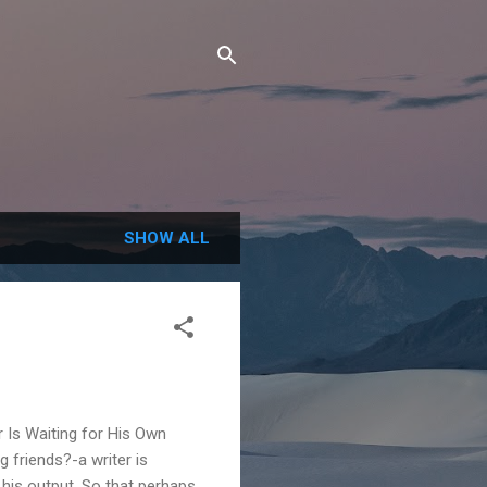
SHOW ALL
 Is Waiting for His Own
 friends?-a writer is
y his output. So that perhaps