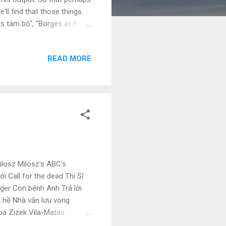
e'll find that those things
ges tám bó", "Borges at 80":
 đấng phê bình gia Mít, vì,
an...
READ MORE
losz Milosz's ABC's
i Call for the dead Thi Sĩ
ger Con bệnh Anh Trả lời
 hề Nhà văn lưu vong
oa Zizek Vila-Matas