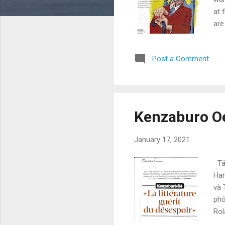
at 
are
Nhà
the
Post a Comment
Kenzaburo O
January 17, 2021
Tác
Han
và 
phỏ
Rol
Pas