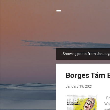
Showing posts from January
P
o
s
Borges Tám 
t
s
January 19, 2021
Bor
Wor
wai