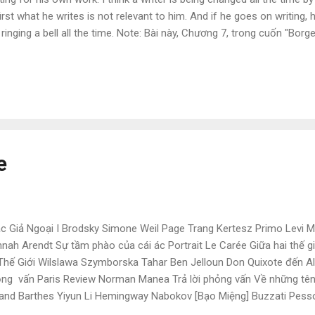
first what he writes is not relevant to him. And if he goes on writing, h
 ringing a bell all the time. Note: Bài này, Chương 7, trong cuốn "Bor
 văn đang đợi bản văn của riêng anh ta . GCC post/dịch để tặng những
o như lời nguyền của Steiner, thì đấng nào đấng đó, đều là… hoạn qu
e
 Giả Ngoại I Brodsky Simone Weil Page Trang Kertesz Primo Levi Mi
nah Arendt Sự tầm phào của cái ác Portrait Le Carée Giữa hai thế giớ
Thế Giới Wilslawa Szymborska Tahar Ben Jelloun Don Quixote đến Al
ng vấn Paris Review Norman Manea Trả lời phỏng vấn Về những tên
and Barthes Yiyun Li Hemingway Nabokov [Bạo Miệng] Buzzati Pess
ternak by Milosz Coetzee by Intel Philip Roth ...