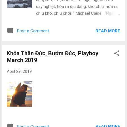
(AP, Pulitzer 1965 và 1972 về ảnh); Neal
cay nghiệt, hóa ra dịu dàng; khó chịu, hoá ra
Ulevich (AP, Pulitzer 1977 về ảnh), Barry
chịu khó, chịu chơi..." Michael Caine. "Ngài"
Hillenbrand (tạp chí Time); Tim Page (tạp chí
(Sir) Michael Caine lơ đãng đứng xếp hàng,
Time); Don North ̣(hãng ABC); Ken Wagner
chờ tới lượt mình, trong một tiệm ăn sáng
(CBS); Jim Lau...
READ MORE
Post a Comment
đông khách tại Austin, Tex, cho tới khi một
nữ tiếp viên nhà hàng nhận ra Ngài, vội vàng
chạy tới, xếp cho Ngài một chiếc bàn rộng rãi
Khỏa Thân Đức, Bướm Đức, Playboy
nơi góc phòng, có mặt trời, và Ngài nghiêng
March 2019
mình qua người bạn ngồi cùng, thì thầm: "Đâu
có ai thích thú, chuyện xếp hàng chờ tới lượt
April 29, 2019
mình?" Michael Caine đóng phim từ 1956,
thuở Tom Hanks và Mel Gibson vừa mới ra
đời, nhờ đóng phim mà được phong tặng
tước vị "Ngài", nhưng chẳng "care" cái
chuyện đứng xếp hàng. Và chẳng "care", cái
chuyện phim của mình đóng bị thiên hạ
ngâm tôm, không muốn đưa ra rạp chiếu.
Cuối năm vừa qua, Miramax Films đã quyết
READ MORE
Post a Comment