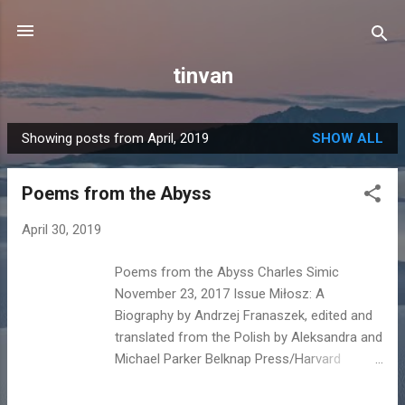
Skip to main content
tinvan
Showing posts from April, 2019
SHOW ALL
P
o
Poems from the Abyss
s
t
April 30, 2019
s
Poems from the Abyss Charles Simic
November 23, 2017 Issue Miłosz: A
Biography by Andrzej Franaszek, edited and
translated from the Polish by Aleksandra and
Michael Parker Belknap Press/Harvard
University Press, 526 pp., $35.00 Dominique
Nabokov Czesław Miłosz, New York City,