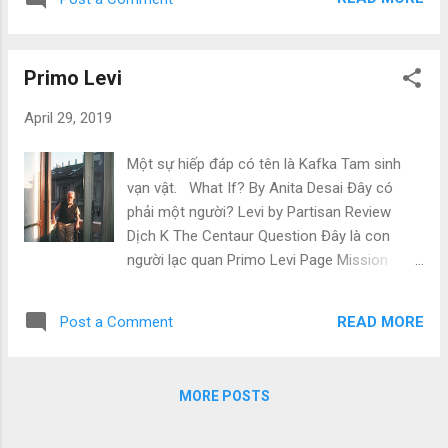
định hoãn trình làn...
Primo Levi
April 29, 2019
Một sự hiếp đáp có tên là Kafka Tam sinh
vạn vật. What If? By Anita Desai Đây có
phải một người? Levi by Partisan Review
Dịch K The Centaur Question Đây là con
người lạc quan Primo Levi Page Mission
Impossible The perils of translating Primo
Levi By James Marcus
READ MORE
Post a Comment
http://harpers.org/blog/2015/12/mission-
impossible/ Y ear...
MORE POSTS