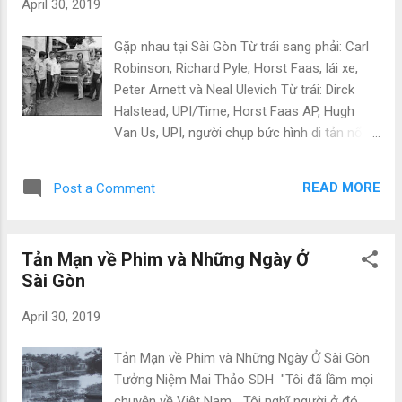
April 30, 2019
seeing you along the rows of stalks. You ran from the faces,
hid your eyes. Gut-kick, spine-cold, sick with fear of what
Gặp nhau tại Sài Gòn Từ trái sang phải: Carl
had no name.
Robinson, Richard Pyle, Horst Faas, lái xe,
Peter Arnett và Neal Ulevich Từ trái: Dirck
Halstead, UPI/Time, Horst Faas AP, Hugh
Van Us, UPI, người chụp bức hình di tản nổi
tiếng bằng trực thăng trên nóc nhà CIA,
nhưng thường bị nhìn lầm là Tòa Đại Sứ Mẽo,
READ MORE
Post a Comment
Bob Davis, phóng viên tự do. Hình chụp trước
Continental. Thirty Years at 300 Millimeters
by Hubert Van Es Một nhóm phóng viên
Tản Mạn về Phim và Những Ngày Ở
chiến trường nổi tiếng từng tham gia tường
Sài Gòn
thuật cuộc chiến Việt Nam sẽ có cuộc hội tụ
hy hữu ở TP HCM vào tháng Tư này nhân kỷ
April 30, 2019
niệm 35 năm ngày kết thúc chiến tranh.
Được biết trong số họ có những tên tuổi như
Tản Mạn về Phim và Những Ngày Ở Sài Gòn
Peter Arnett (phóng viên AP, người đoạt giải
Tưởng Niệm Mai Thảo SDH "Tôi đã lầm mọi
Pulitzer năm 1965 về phóng sự); Horst Faas
chuyện về Việt Nam... Tôi nghĩ người ở đó