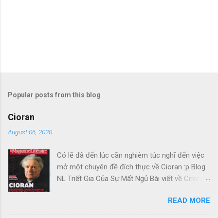
Popular posts from this blog
Cioran
August 06, 2020
Có lẽ đã đến lúc cần nghiêm túc nghĩ đến việc
mở một chuyên đề đích thực về Cioran :p Blog
NL Triết Gia Của Sự Mất Ngủ Bài viết về Ciroran
của Charles Simic thật tuyệt. Gấu cứ tính đi
READ MORE
hoài, mà cứ lu bu hoài. Mới lật ra đi 1 đường
loáng thoáng, vớ được câu này thật tuyệt: Con