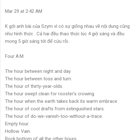
‎Mar‎ ‎29 at ‎2‎:‎42‎ ‎AM
K gởi anh bài của Szym vì có sự giống nhau về nội dung cũng
như hình thức . Cả hai đều thao thức lúc 4 giờ sáng và đều
mong 5 giờ sáng tới để cứu rỗi .
Four A.M.
The hour between night and day.
The hour between toss and turn.
The hour of thirty-year-olds.
The hour swept clean for rooster’s crowing.
The hour when the earth takes back its warm embrace.
The hour of cool drafts from extinguished stars.
The hour of do-we-vanish-too-without-a-trace.
Empty hour.
Hollow. Vain.
Rock bottom of all the other hours.