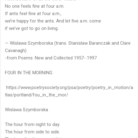
No one feels fine at four a.m.
If ants feel fine at four a.m.,
we’re happy for the ants. And let five a.m. come
if we’ve got to go on living.
— Wislawa Szymborska (trans. Stanislaw Baranczak and Clare
Cavanagh)
-from Poems: New and Collected 1957- 1997
FOUR IN THE MORNING
https://www.poetrysociety.org/psa/poetry/poetry_in_motion/a
tlas/portland/fou_in_the_mor/
Wislawa Szymborska
The hour from night to day.
The hour from side to side.