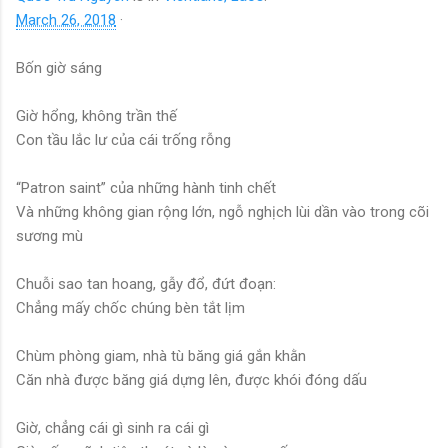
March 26, 2018
·
Bốn giờ sáng
Giờ hổng, không trần thế
Con tầu lắc lư của cái trống rỗng
“Patron saint” của những hành tinh chết
Và những không gian rộng lớn, ngỗ nghịch lùi dần vào trong cõi
sương mù
Chuỗi sao tan hoang, gẫy đổ, đứt đoạn:
Chẳng mấy chốc chúng bèn tắt lịm
Chùm phòng giam, nhà tù băng giá gắn khằn
Căn nhà được băng giá dựng lên, được khói đóng dấu
Giờ, chẳng cái gì sinh ra cái gì