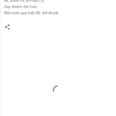
Mi, chính mi, là Phép Lạ
Hay, khiêm tốn hơn,
Một món quà triệt để, dứt khoát.
C
o
m
m
e
n
t
s