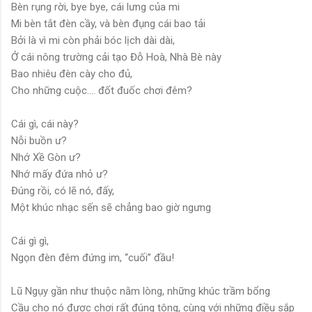
Bèn rụng rời, bye bye, cái lưng của mi
Mi bèn tắt đèn cầy, và bèn đụng cái bao tải
Bởi là vì mi còn phải bóc lịch dài dài,
Ở cái nông trường cải tạo Đỗ Hoà, Nhà Bè này
Bao nhiêu đèn cày cho đủ,
Cho những cuộc…. đốt đuốc chơi đêm?
Cái gì, cái này?
Nỗi buồn ư?
Nhớ Xề Gòn ư?
Nhớ mấy đứa nhỏ ư?
Đúng rồi, có lẽ nó, đấy,
Một khúc nhạc sến sẽ chẳng bao giờ ngưng
Cái gì gì,
Ngọn đèn đêm đứng im, “cuối” đầu!
Lũ Ngụy gần như thuộc nằm lòng, những khúc trầm bổng
Cầu cho nó được chơi rất đúng tông, cùng với những điều sắp