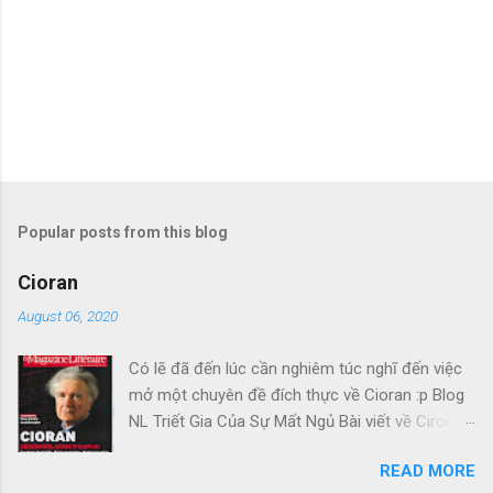
Popular posts from this blog
Cioran
August 06, 2020
Có lẽ đã đến lúc cần nghiêm túc nghĩ đến việc
mở một chuyên đề đích thực về Cioran :p Blog
NL Triết Gia Của Sự Mất Ngủ Bài viết về Ciroran
của Charles Simic thật tuyệt. Gấu cứ tính đi
READ MORE
hoài, mà cứ lu bu hoài. Mới lật ra đi 1 đường