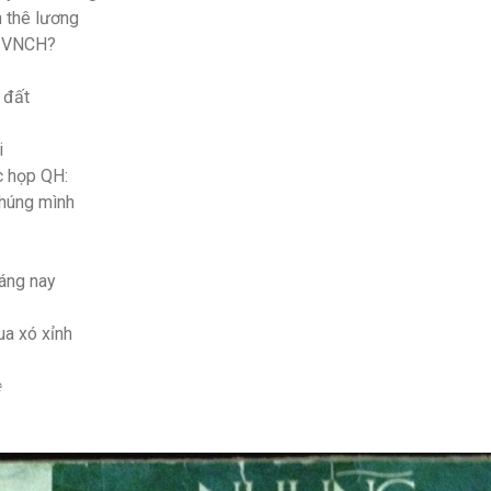
n thê lương
a VNCH?
 đất
i
c họp QH:
chúng mình
sáng nay
a xó xỉnh
e