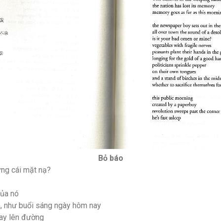
Bỏ báo
ững cái mặt nạ?
của nó
xa, như buổi sáng ngày hôm nay
ay lên đường