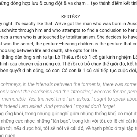
ững dòng hợp lưu & xung đột & va chạm…. tạo thành điểm kết tinh
KERTÉSZ
y right. It’s exactly like that. We’ve got the man who was born in Aus
hwitz through him and who attempts to find a conclusion to her o
ies a man who is untouched by totalitarianism. She decides to have
t was the secret, the gesture—bearing children is the gesture that cr
hoosing between life and death, she opts for life.
thằng dàn ông sinh ra tại Lò Thiêu, rồi có 1 cô gái kinh nghiệm L
chính câu chuyện của riêng cô. Thế rồi cô bỏ chạy thế giới đó, kết
ô bèn quyết định sống, có con. Có con là 1 cử chỉ tiếp tục cuộc đời
e chimneys, in the intervals between the torments, there was som
nly about the hardships and the "atrocities," whereas for me perha
 memorable. Yes, the next time I am asked, I ought to speak abou
f indeed I am asked. And provided I myself don't forget.
g ống khói, trong những giờ nghỉ giữa những thống khổ, có một đ
 những cực nhọc, những “tàn bạo”, trong khi với tôi, có lẽ chỉ cái
ần tới, nếu được hỏi, tôi sẽ nói về cái đó, về hạnh phúc ở trại tập t
ng quên.