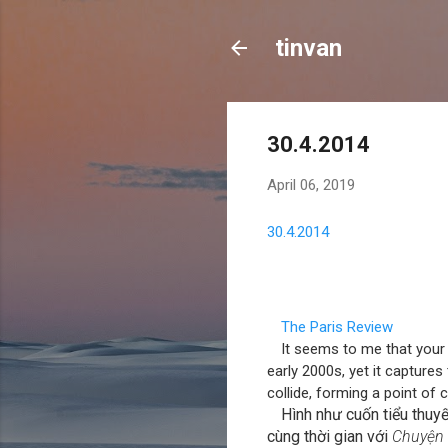
tinvan
30.4.2014
April 06, 2019
30.4.2014
The Paris Review
It seems to me that your n
early 2000s, yet it captur
collide, forming a point of c
Hình như cuốn tiểu thuy
cùng thời gian với
Chuyện