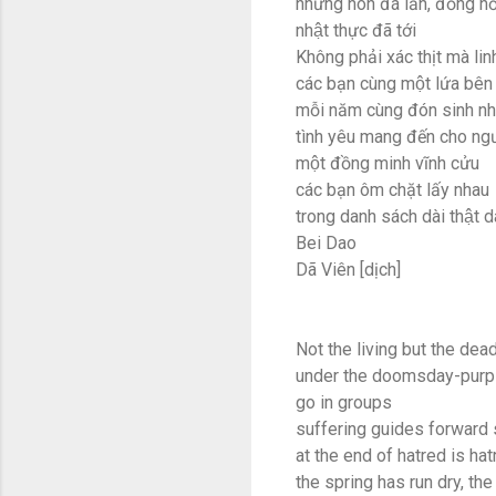
những hòn đá lăn, đồng hô
nhật thực đã tới
Không phải xác thịt mà lin
các bạn cùng một lứa bên t
mỗi năm cùng đón sinh nhâ
tình yêu mang đến cho ngươ
một đồng minh vĩnh cửu
các bạn ôm chặt lấy nhau
trong danh sách dài thật dà
Bei Dao
Dã Viên [dịch]
Not the living but the dea
under the doomsday-purp
go in groups
suffering guides forward 
at the end of hatred is hat
the spring has run dry, th