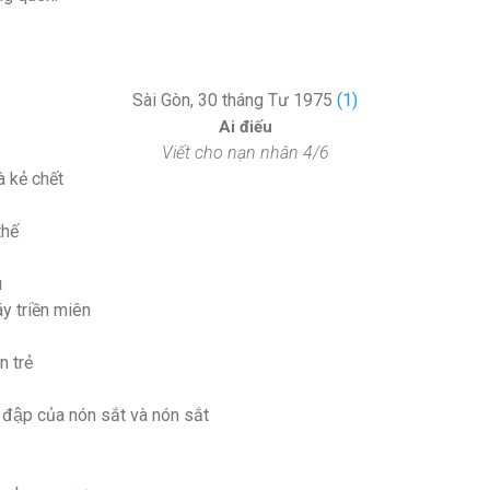
Sài Gòn, 30 tháng Tư 1975
(1)
Ai điếu
Viết cho nạn nhân 4/6
 kẻ chết
thế
̀
́y triền miên
 trẻ
đập của nón sắt và nón sắt