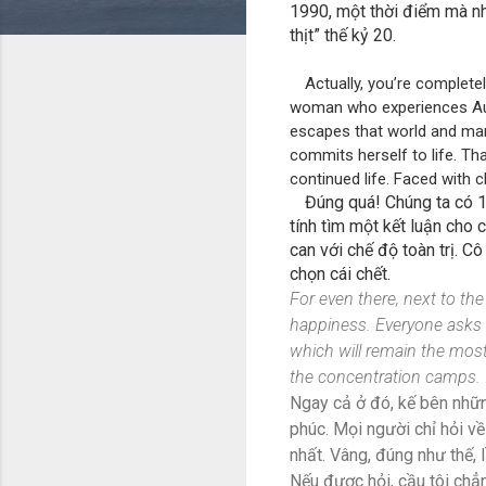
1990, một thời điểm mà nh
thịt” thế kỷ 20.
Actually, you’re completel
woman who experiences Ausc
escapes that world and marr
commits herself to life. Tha
continued life. Faced with c
Đúng quá! Chúng ta có 1 
tính tìm một kết luận cho 
can với chế độ toàn trị. C
chọn cái chết.
For even there, next to th
happiness. Everyone asks o
which will remain the most
the concentration camps. I
Ngay cả ở đó, kế bên nhữn
phúc. Mọi người chỉ hỏi về
nhất. Vâng, đúng như thế, l
Nếu được hỏi, cầu tôi chẳ