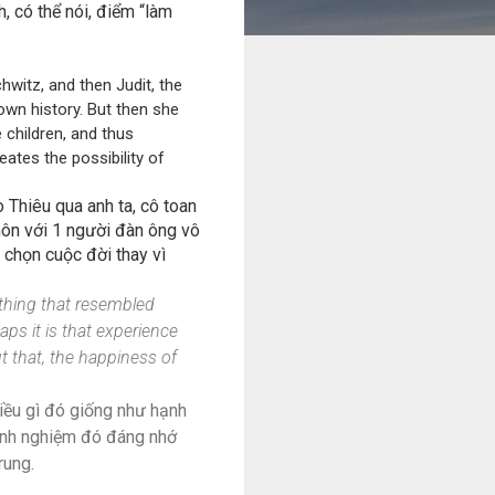
, có thể nói, điểm “làm
chwitz, and then Judit, the
wn history. But then she
 children, and thus
eates the possibility of
ò Thiêu qua anh ta, cô toan
 hôn với 1 người đàn ông vô
, chọn cuộc đời thay vì
ething that resembled
ps it is that experience
t that, the happiness of
iều gì đó giống như hạnh
 kinh nghiệm đó đáng nhớ
rung.