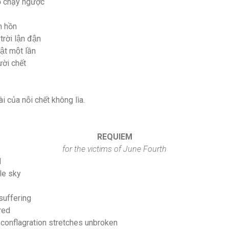
̀ chạy ngược
h hồn
rời lận đận
̣t một lần
̀i chết
i của nỗi chết không lìa.
REQUIEM
for the victims of June Fourth
d
le sky
suffering
red
e conflagration stretches unbroken