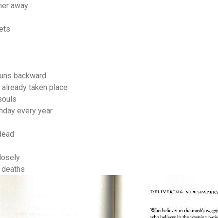
ther away
ets
 runs backward
 already taken place
souls
hday every year
 dead
losely
f deaths