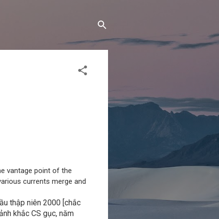
the vantage point of the
various currents merge and
đầu thập niên 2000 [chắc
hoảnh khắc CS gục, năm