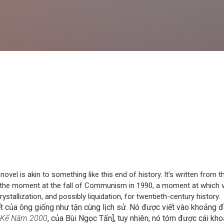
Skip to main content
ovel is akin to something like this end of history. It’s written from 
es the moment at the fall of Communism in 1990, a moment at which 
rystallization, and possibly liquidation, for twentieth-century history.
ết của ông giống như tận cùng lịch sử. Nó được viết vào khoảng 
 Kể Năm 2000
, của Bùi Ngọc Tấn], tuy nhiên, nó tóm được cái k