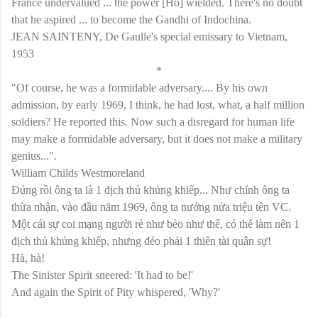
France undervalued ... the power [Ho] wielded. There's no doubt
that he aspired ... to become the Gandhi of Indochina.
JEAN SAINTENY, De Gaulle's special emissary to Vietnam,
1953
*
"Of course, he was a formidable adversary.... By his own
admission, by early 1969, I think, he had lost, what, a half million
soldiers? He reported this. Now such a disregard for human life
may make a formidable adversary, but it does not make a military
genius...".
William Childs Westmoreland
Đúng rồi ông ta là 1 địch thủ khủng khiếp... Như chính ông ta
thừa nhận, vào đầu năm 1969, ông ta nướng nửa triệu tên VC.
Một cái sự coi mạng người rẻ như bèo như thế, có thể làm nên 1
địch thủ khủng khiếp, nhưng đéo phải 1 thiên tài quân sự!
Hà, hà!
The Sinister Spirit sneered: 'It had to be!'
And again the Spirit of Pity whispered, 'Why?'