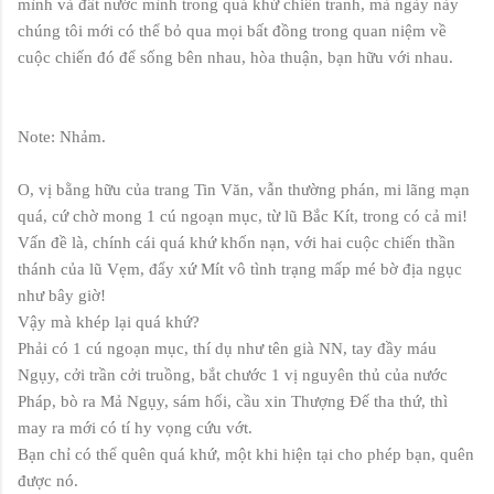
mình và đất nước mình trong quá khứ chiến tranh, mà ngày này
chúng tôi mới có thể bỏ qua mọi bất đồng trong quan niệm về
cuộc chiến đó để sống bên nhau, hòa thuận, bạn hữu với nhau.
Note: Nhảm.
O, vị bằng hữu của trang Tin Văn, vẫn thường phán, mi lãng mạn
quá, cứ chờ mong 1 cú ngoạn mục, từ lũ Bắc Kít, trong có cả mi!
Vấn đề là, chính cái quá khứ khốn nạn, với hai cuộc chiến thần
thánh của lũ Vẹm, đẩy xứ Mít vô tình trạng mấp mé bờ địa ngục
như bây giờ!
Vậy mà khép lại quá khứ?
Phải có 1 cú ngoạn mục, thí dụ như tên già NN, tay đầy máu
Ngụy, cởi trần cởi truồng, bắt chước 1 vị nguyên thủ của nước
Pháp, bò ra Mả Ngụy, sám hối, cầu xin Thượng Đế tha thứ, thì
may ra mới có tí hy vọng cứu vớt.
Bạn chỉ có thể quên quá khứ, một khi hiện tại cho phép bạn, quên
được nó.