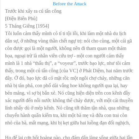
Before the Attack
Trước khi xẩy ra cú tấn công
[Điện Biên Phủ]
5 Tháng Giêng [1954]
Tôi luôn cảm thấy mình có tí ti tội lỗi, khi làm một nhà du lịch
dân sự, ở những vùng thần chết ngự trị: nói cho cùng, một cái gã
còn được gọi là một người, không nên đi tham quan một thảm
họa, ngoại trừ là nhân viên cứu trợ - một con người cảm thấy
mình là 1 nhà “thấu thị”, a “voyeur”, trước bạo lực, như tôi cảm
thấy, trong một cú tấn công [của VC] ở Phát Diệm, hai năm trước
đây. Ở đó, bạo lực đã có mặt rồi: một ngôi chợ cháy, những căn
nhà bị tàn phá, con phố dài vắng hoe không người qua lại, hay
bén mảng, vì sợ bị bắn xẻ. Nó cũng hiện diện trên con kênh đầy
xác người đến nỗi nước không thể chảy được, với một cái thuyền
lính nhẩy dù ở mép kênh. Nó cũng tới thăm tận nhà, qua những
chuyến hành quân kiểm tra, khi một bà mẹ và đứa con trai còn
nhỏ của bà, mất mạng, khi bị kẹt giữa hai luồng đạn đối nghịch,
Họ để lại cơn hốt hoảng nào, cho đám dân làng sống giữa hai lằn