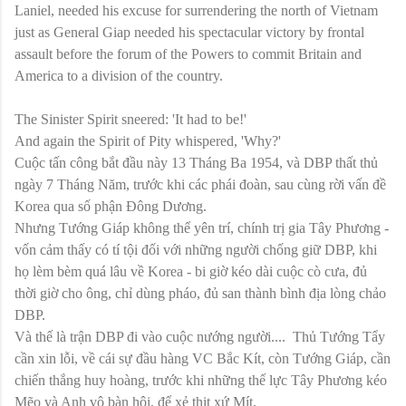
Laniel, needed his excuse for surrendering the north of Vietnam
just as General Giap needed his spectacular victory by frontal
assault before the forum of the Powers to commit Britain and
America to a division of the country.
The Sinister Spirit sneered: 'It had to be!'
And again the Spirit of Pity whispered, 'Why?'
Cuộc tấn công bắt đầu này 13 Tháng Ba 1954, và DBP thất thủ
ngày 7 Tháng Năm, trước khi các phái đoàn, sau cùng rời vấn đề
Korea qua số phận Đông Dương.
Nhưng Tướng Giáp không thể yên trí, chính trị gia Tây Phương -
vốn cảm thấy có tí tội đối với những người chống giữ DBP, khi
họ lèm bèm quá lâu về Korea - bi giờ kéo dài cuộc cò cưa, đủ
thời giờ cho ông, chỉ dùng pháo, đủ san thành bình địa lòng chảo
DBP.
Và thế là trận DBP đi vào cuộc nướng người....
Thủ Tướng Tẩy
cần xin lỗi, về cái sự đầu hàng VC Bắc Kít, còn Tướng Giáp, cần
chiến thắng huy hoàng, trước khi những thế lực Tây Phương kéo
Mẽo và Anh vô bàn hội, để xẻ thịt xứ Mít.