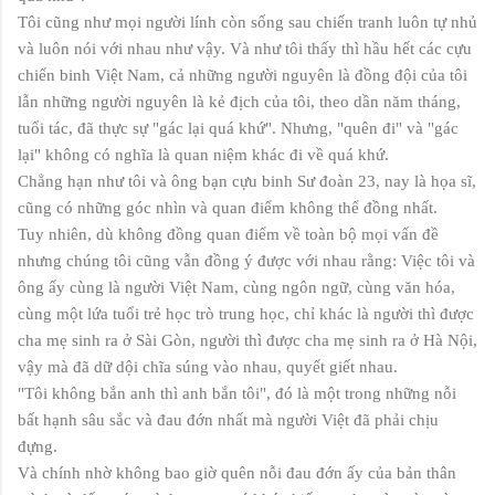
Tôi cũng như mọi người lính còn sống sau chiến tranh luôn tự nhủ
và luôn nói với nhau như vậy. Và như tôi thấy thì hầu hết các cựu
chiến binh Việt Nam, cả những người nguyên là đồng đội của tôi
lẫn những người nguyên là kẻ địch của tôi, theo dần năm tháng,
tuổi tác, đã thực sự "gác lại quá khứ". Nhưng, "quên đi" và "gác
lại" không có nghĩa là quan niệm khác đi về quá khứ.
Chẳng hạn như tôi và ông bạn cựu binh Sư đoàn 23, nay là họa sĩ,
cũng có những góc nhìn và quan điểm không thể đồng nhất.
Tuy nhiên, dù không đồng quan điểm về toàn bộ mọi vấn đề
nhưng chúng tôi cũng vẫn đồng ý được với nhau rằng: Việc tôi và
ông ấy cùng là người Việt Nam, cùng ngôn ngữ, cùng văn hóa,
cùng một lứa tuổi trẻ học trò trung học, chỉ khác là người thì được
cha mẹ sinh ra ở Sài Gòn, người thì được cha mẹ sinh ra ở Hà Nội,
vậy mà đã dữ dội chĩa súng vào nhau, quyết giết nhau.
"Tôi không bắn anh thì anh bắn tôi", đó là một trong những nỗi
bất hạnh sâu sắc và đau đớn nhất mà người Việt đã phải chịu
đựng.
Và chính nhờ không bao giờ quên nỗi đau đớn ấy của bản thân