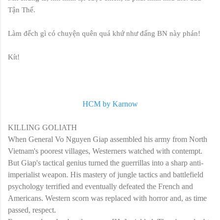
Tận Thế.
Làm đếch gì có chuyện quên quá khứ như đấng BN này phán!
Kít!
HCM by Karnow
KILLING GOLIATH
When General Vo Nguyen Giap assembled his army from North
Vietnam's poorest villages, Westerners watched with contempt.
But Giap's tactical genius turned the guerrillas into a sharp anti-
imperialist weapon. His mastery of jungle tactics and battlefield
psychology terrified and eventually defeated the French and
Americans. Western scorn was replaced with horror and, as time
passed, respect.