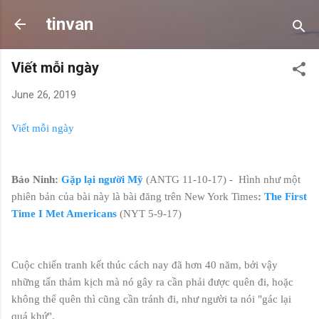
Skip to main content
tinvan
Viết mỗi ngày
June 26, 2019
Vi
ế
t mỗi ngày
Bảo Ninh:
Gặp lại người Mỹ
(ANTG 11-10-17) - Hình như một
phiên bản của bài này là bài đăng trên New York Times
:
The First
Time I Met Americans
(NYT 5-9-17)
Cuộc chiến tranh kết thúc cách nay đã hơn 40 năm, bởi vậy
những tấn thảm kịch mà nó gây ra cần phải được quên đi, hoặc
không thể quên thì cũng cần tránh đi, như người ta nói "gác lại
quá khứ".