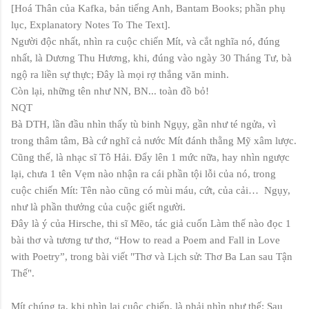
[Hoá Thân của Kafka, bản tiếng Anh, Bantam Books; phần phụ
lục, Explanatory Notes To The Text].
Người độc nhất, nhìn ra cuộc chiến Mít, và cắt nghĩa nó, đúng
nhất, là Dương Thu Hương, khi, đúng vào ngày 30 Tháng Tư, bà
ngộ ra liền sự thực; Đây là mọi rợ thắng văn minh.
Còn lại, những tên như NN, BN... toàn đồ bỏ!
NQT
Bà DTH, lần đầu nhìn thấy tù binh Ngụy, gần như té ngửa, vì
trong thâm tâm, Bà cứ nghĩ cả nước Mít đánh thằng Mỹ xâm lược.
Cũng thế, là nhạc sĩ Tô Hải. Đẩy lên 1 mức nữa, hay nhìn ngược
lại, chưa 1 tên Vẹm nào nhận ra cái phần tội lỗi của nó, trong
cuộc chiến Mít: Tên nào cũng có mùi máu, cứt, của cải… Ngụy,
như là phần thưởng của cuộc giết người.
Đây là ý của Hirsche, thi sĩ Mẽo, tác giả cuốn Làm thế nào đọc 1
bài thơ và tương tư thơ, “How to read a Poem and Fall in Love
with Poetry”, trong bài viết "Thơ và Lịch sử: Thơ Ba Lan sau Tận
Thế".
Mít chúng ta, khi nhìn lại cuộc chiến, là phải nhìn như thế: Sau