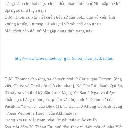
Cái gì làm cho hai cuộc chiến thần thánh biến xứ Mít mấp mé bờ
địa ngục như hiện nay?
D.M. Thomas, khi viết cuốn tiểu sử của Solz, dựa vô viễn ảnh
khủng khiếp, Thượng Đế và Quỉ Sứ đổi chỗ cho nhau.
Một cách nào đó, xứ Mít gặp đúng tình trạng này
http://www.tanvien.net/tap_ghi_5/hoa_than_kafka.html
D.M. Thomas cho rằng sự chuyển hoá từ Christ qua Demon, [ông
viết, Christ và Devil đổi chỗ cho nhau], Kẻ Cứu Rỗi thành Quỉ Sứ,
đã xẩy ra vào thời kỳ đầu Cách Mạng Vô Sản ở Nga, và được
khắc họa, bằng những tác phẩm văn học, như "Demons" của
Pushkin, "Twelve" của Blok (1), và Bài Thơ Không Có Anh Hùng,
"Poem Without a Hero", của Akhmatova.
Trong khi tại Việt Nam, vào lúc kết thúc cuộc chiến.
Sau một đêm 30 Tháng Tư, ngủ dậy, thay vì thấy một cái nhà Việt