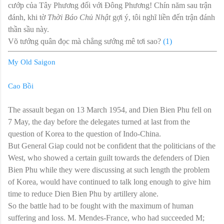
cướp của Tây Phương đối với Đông Phương! Chín năm sau trận
đánh, khi tờ
Thời Báo Chủ Nhật
gợi ý, tôi nghĩ liền đến trận đánh
thần sầu này.
Võ tướng quân đọc mà chẳng sướng mê tơi sao?
(1)
My Old Saigon
Cao Bồi
The assault began on 13 March 1954, and Dien Bien Phu fell on
7 May, the day before the delegates turned at last from the
question of Korea to the question of Indo-China.
But General Giap could not be confident that the politicians of the
West, who showed a certain guilt towards the defenders of Dien
Bien Phu while they were discussing at such length the problem
of Korea, would have continued to talk long enough to give him
time to reduce Dien Bien Phu by artillery alone.
So the battle had to be fought with the maximum of human
suffering and loss. M. Mendes-France, who had succeeded M;