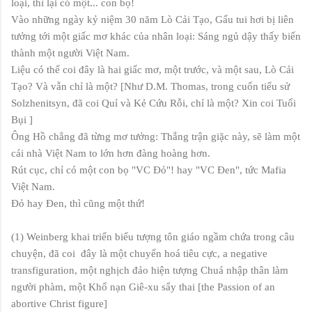
loại, thì lại có một... con bọ!
Vào những ngày kỷ niệm 30 năm Lò Cải Tạo, Gấu tui hơi bị liên
tưởng tới một giấc mơ khác của nhân loại: Sáng ngủ dậy thấy biến
thành một người Việt Nam.
Liệu có thể coi đây là hai giấc mơ, một trước, và một sau, Lò Cải
Tạo? Và vẫn chỉ là một? [Như D.M. Thomas, trong cuốn tiểu sử
Solzhenitsyn, đã coi Quỉ và Kẻ Cứu Rỗi, chỉ là một? Xin coi Tuổi
Bụi ]
Ông Hồ chẳng đã từng mơ tưởng: Thắng trận giặc này, sẽ làm một
cái nhà Việt Nam to lớn hơn đàng hoàng hơn.
Rút cục, chỉ có một con bọ "VC Đỏ"! hay "VC Đen", tức Mafia
Việt Nam.
Đỏ hay Đen, thì cũng một thứ!
(1) Weinberg khai triển biểu tượng tôn giáo ngầm chứa trong câu
chuyện, đã coi đây là một chuyển hoá tiêu cực, a negative
transfiguration, một nghịch đảo hiện tượng Chuá nhập thân làm
người phàm, một Khổ nạn Giê-xu sẩy thai [the Passion of an
abortive Christ figure]