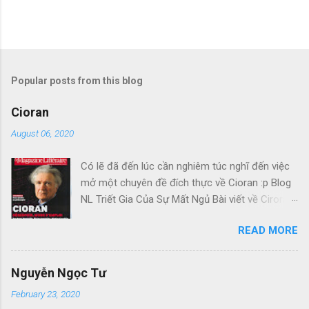
Popular posts from this blog
Cioran
August 06, 2020
Có lẽ đã đến lúc cần nghiêm túc nghĩ đến việc
mở một chuyên đề đích thực về Cioran :p Blog
NL Triết Gia Của Sự Mất Ngủ Bài viết về Ciroran
của Charles Simic thật tuyệt. Gấu cứ tính đi
READ MORE
hoài, mà cứ lu bu hoài. Mới lật ra đi 1 đường
loáng thoáng, vớ được câu này thật tuyệt: Con
người, bị đá văng ra khỏi Thiên Đàng, với 1 tí
Nguyễn Ngọc Tư
tưởng tượng, đủ cho nó cảm thấy đời mình sao
February 23, 2020
rất đỗi bi thương! Ui chao, hồi còn trẻ, bị em bỏ,