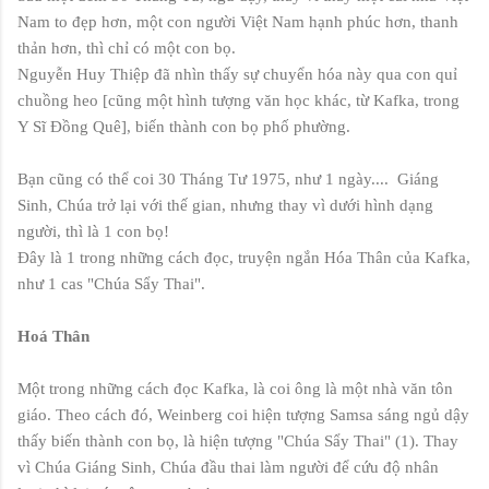
Nam to đẹp hơn, một con người Việt Nam hạnh phúc hơn, thanh
thản hơn, thì chỉ có một con bọ.
Nguyễn Huy Thiệp đã nhìn thấy sự chuyển hóa này qua con quỉ
chuồng heo [cũng một hình tượng văn học khác, từ Kafka, trong
Y Sĩ Đồng Quê], biến thành con bọ phố phường.
Bạn cũng có thể coi 30 Tháng Tư 1975, như 1 ngày.... Giáng
Sinh, Chúa trở lại với thế gian, nhưng thay vì dưới hình dạng
người, thì là 1 con bọ!
Đây là 1 trong những cách đọc, truyện ngắn Hóa Thân của Kafka,
như 1 cas "Chúa Sẩy Thai".
Hoá Thân
Một trong những cách đọc Kafka, là coi ông là một nhà văn tôn
giáo. Theo cách đó, Weinberg coi hiện tượng Samsa sáng ngủ dậy
thấy biến thành con bọ, là hiện tượng "Chúa Sẩy Thai" (1). Thay
vì Chúa Giáng Sinh, Chúa đầu thai làm người để cứu độ nhân