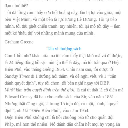
đạn như thế?
Tôi đã từng cảm thấy cơn hốt hoảng này, lần bị lọt vào giữa, một
bên Việt Minh, và một bên là lực lượng Lê Dương.
Tôi tự bảo
mình, tôi thù ghét chiến tranh, tuy nhiên, tôi lại mò tới đây – làm
một kẻ 'thấu thị' với những mánh mung của mình
.
Graham Greene
Tẩu vi thượng sách
Còn 1 hồi nhớ khác nữa mà tôi cảm thấy thật khó mà vờ đi được,
là 24 tiếng đồng hồ sặc mùi tận thế là đây, mà tôi trải qua ở Điện
Biên Phủ, vào tháng Giêng 1954. Chín năm sau, tôi được tờ
Sunday Times
đi 1 đường hỏi thăm, và đề nghị viết, về 1 “trận
đánh quyết định”, tùy tôi chọn, tôi bèn nghĩ ngay tới DBP.
Mười lăm trận quyết định trên thế giới,
là cái tít thật là cổ điển mà
Edward Creasy đã ban cho cuốn sách của Sir, vào năm 1851.
Nhưng thật đáng ngờ, là trong 15 trận đó, có một, bảnh, “quyết
định”, như là “Điên Biên Phủ”, vào năm 1954.
Điện Biên Phủ không chỉ là hồi chuông báo tử cho quân đội
Pháp, mà hơn thế nhiều! Nó đánh dấu chấm hết mọi hy vọng ăn