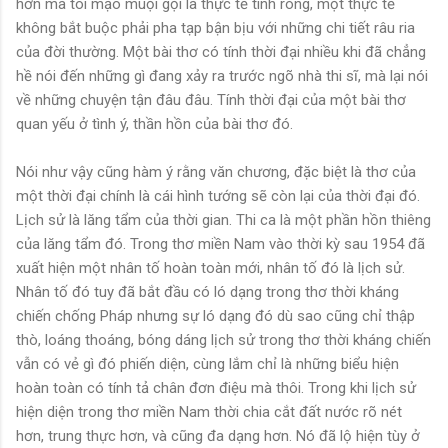
hơn mà tôi mạo muội gọi là thực tế tinh ròng, một thực tế
không bắt buộc phải pha tạp bận bịu với những chi tiết râu ria
của đời thường. Một bài thơ có tính thời đại nhiều khi đã chẳng
hề nói đến những gì đang xảy ra trước ngõ nhà thi sĩ, mà lại nói
về những chuyện tận đâu đâu. Tính thời đại của một bài thơ
quan yếu ở tình ý, thần hồn của bài thơ đó.
Nói như vậy cũng hàm ý rằng văn chương, đặc biệt là thơ của
một thời đại chính là cái hình tướng sẽ còn lại của thời đại đó.
Lịch sử là lăng tẩm của thời gian. Thi ca là một phần hồn thiêng
của lăng tẩm đó. Trong thơ miền Nam vào thời kỳ sau 1954 đã
xuất hiện một nhân tố hoàn toàn mới, nhân tố đó là lịch sử.
Nhân tố đó tuy đã bắt đầu có ló dạng trong thơ thời kháng
chiến chống Pháp nhưng sự ló dạng đó dù sao cũng chỉ thập
thò, loáng thoáng, bóng dáng lịch sử trong thơ thời kháng chiến
vẫn có vẻ gì đó phiến diện, cùng lắm chỉ là những biểu hiện
hoàn toàn có tính tả chân đơn điệu mà thôi. Trong khi lịch sử
hiện diện trong thơ miền Nam thời chia cắt đất nước rõ nét
hơn, trung thực hơn, và cũng đa dạng hơn. Nó đã lộ hiện tùy ở