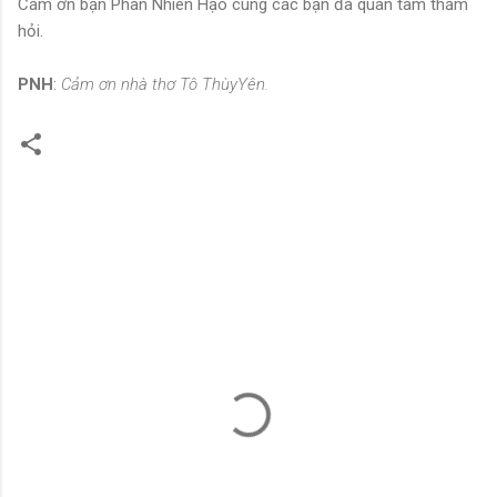
Cám ơn bạn Phan Nhiên Hạo cùng các bạn đã quan tâm thăm
hỏi.
PNH
:
Cảm ơn nhà thơ Tô ThùyYên.
C
o
m
m
e
n
t
s