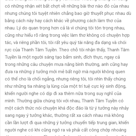
có những nhận xét bất chợt về những bài thơ nào đó của nhau
nhưng chúng tôi tuyệt nhiên chẳng bao giờ thuyết phục nhau dù
bằng cách này hay cách khác về phương cách làm thơ của
nhau. Lý do quan trọng hơn cả là vì chúng tôi tôn trọng nhau,
cũng như hiểu rõ rằng trong việc làm thơ không có chuyện hợp
tác, và riêng phần tôi, tôi rất yêu quý tài năng đa dạng và chói
rực của Thanh Tâm Tuyền. Theo chỗ tôi nhận thấy, Thanh Tâm
Tuyền là một người sáng tạo bẩm sinh, đích thực, ngay cả
trong những câu chuyện mưa nắng bình thường, anh cũng hay
đưa ra những ý tưởng mới mẻ bất ngờ mà người không quen
có thể cho là chối ngẳng, nhưng riêng tôi, tôi nhìn thấy chúng
như những tia nháng lạ lùng của một trí tuệ cực kỳ sinh động,
khiến người nghe có dịp đi xa thêm nữa trong suy nghĩ của
mình. Thường giữa chúng tôi với nhau, Thanh Tâm Tuyền có
một cách thức nói chuyện khá độc đáo là từ ý tưởng này nhảy
sang ngay ý tưởng khác, thường rất xa cách nhau mà không
cần lần lượt đi qua những ý tưởng chuyển tiếp trung gian, khiến
người nghe có khi cũng ngớ ra và phải cất công chớp nhoáng