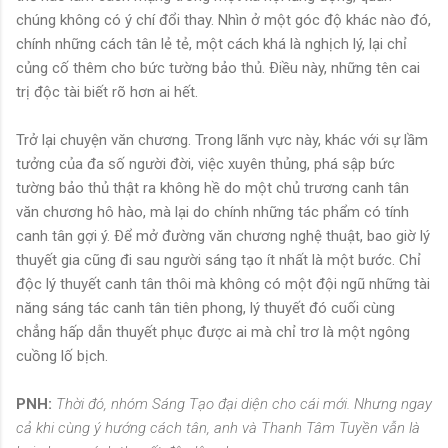
chúng không có ý chí đổi thay. Nhìn ở một góc độ khác nào đó,
chính những cách tân lẻ tẻ, một cách khá là nghịch lý, lại chỉ
củng cố thêm cho bức tường bảo thủ. Ðiều này, những tên cai
trị độc tài biết rõ hơn ai hết.
Trở lại chuyện văn chương. Trong lãnh vực này, khác với sự lầm
tưởng của đa số người đời, việc xuyên thủng, phá sập bức
tường bảo thủ thật ra không hề do một chủ trương canh tân
văn chương hô hào, mà lại do chính những tác phẩm có tính
canh tân gợi ý. Ðể mở đường văn chương nghệ thuật, bao giờ lý
thuyết gia cũng đi sau người sáng tạo ít nhất là một bước. Chỉ
độc lý thuyết canh tân thôi mà không có một đội ngũ những tài
năng sáng tác canh tân tiên phong, lý thuyết đó cuối cùng
chẳng hấp dẫn thuyết phục được ai mà chỉ trơ là một ngông
cuồng lố bịch.
PNH:
Thời đó, nhóm Sáng Tạo đại diện cho cái mới. Nhưng ngay
cả khi cùng ý hướng cách tân, anh và Thanh Tâm Tuyền vẫn là