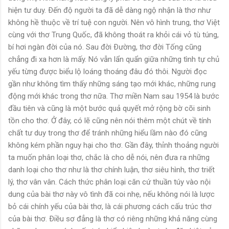
hiện tư duy. Ðến độ người ta đã dễ dàng ngộ nhận là thơ như
không hề thuộc về trí tuệ con người. Nên vô hình trung, thơ Việt
cùng với thơ Trung Quốc, đã không thoát ra khỏi cái vỏ tù túng,
bí hơi ngàn đời của nó. Sau đời Ðường, thơ đời Tống cũng
chẳng đi xa hơn là mấy. Nó vẫn lẩn quẩn giữa những tình tự chủ
yếu từng được biểu lộ loáng thoáng đâu đó thôi. Người đọc
gần như không tìm thấy những sáng tạo mới khác, những rung
động mới khác trong thơ nữa. Thơ miền Nam sau 1954 là bước
đầu tiên và cũng là một bước quả quyết mở rộng bờ cõi sinh
tồn cho thơ. Ở đây, có lẽ cũng nên nói thêm một chút về tính
chất tư duy trong thơ để tránh những hiểu lầm nào đó cũng
không kém phần nguy hại cho thơ. Gần đây, thỉnh thoảng người
ta muốn phân loại thơ, chắc là cho dễ nói, nên đưa ra những
danh loại cho thơ như là thơ chính luận, thơ siêu hình, thơ triết
lý, thơ vân vân. Cách thức phân loại căn cứ thuần túy vào nội
dung của bài thơ này vô tình đã coi nhẹ, nếu không nói là lược
bỏ cái chính yếu của bài thơ, là cái phương cách cấu trúc thơ
của bài thơ. Ðiều sơ đẳng là thơ có riêng những khả năng cùng