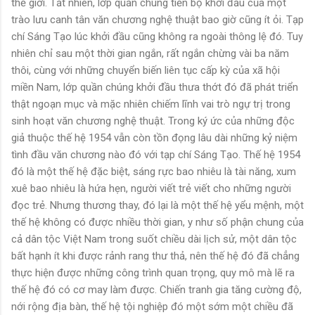
thế giới. Tất nhiên, lớp quần chúng tiến bộ khởi đầu của một
trào lưu canh tân văn chương nghệ thuật bao giờ cũng ít ỏi. Tạp
chí Sáng Tạo lúc khởi đầu cũng không ra ngoài thông lệ đó. Tuy
nhiên chỉ sau một thời gian ngắn, rất ngắn chừng vài ba năm
thôi, cùng với những chuyển biến liên tục cấp kỳ của xã hội
miền Nam, lớp quần chúng khởi đầu thưa thớt đó đã phát triển
thật ngoạn mục và mặc nhiên chiếm lĩnh vai trò ngự trị trong
sinh hoạt văn chương nghệ thuật. Trong ký ức của những độc
giả thuộc thế hệ 1954 vẫn còn tồn đọng lâu dài những kỷ niệm
tình đầu văn chương nào đó với tạp chí Sáng Tạo. Thế hệ 1954
đó là một thế hệ đặc biệt, sáng rực bao nhiêu là tài năng, xum
xuê bao nhiêu là hứa hẹn, người viết trẻ viết cho những người
đọc trẻ. Nhưng thương thay, đó lại là một thế hệ yểu mệnh, một
thế hệ không có được nhiều thời gian, y như số phận chung của
cả dân tộc Việt Nam trong suốt chiều dài lịch sử, một dân tộc
bất hạnh ít khi được rảnh rang thư thả, nên thế hệ đó đã chẳng
thực hiện được những công trình quan trọng, quy mô mà lẽ ra
thế hệ đó có cơ may làm được. Chiến tranh gia tăng cường độ,
nới rộng địa bàn, thế hệ tội nghiệp đó một sớm một chiều đã