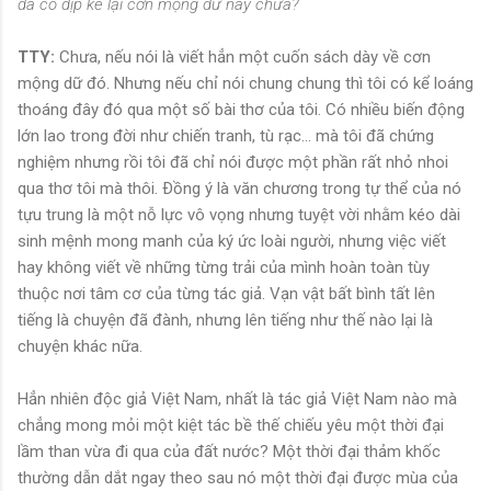
đã có dịp kể lại cơn mộng dữ này chưa?
TTY:
Chưa, nếu nói là viết hẳn một cuốn sách dày về cơn
mộng dữ đó. Nhưng nếu chỉ nói chung chung thì tôi có kể loáng
thoáng đây đó qua một số bài thơ của tôi. Có nhiều biến động
lớn lao trong đời như chiến tranh, tù rạc... mà tôi đã chứng
nghiệm nhưng rồi tôi đã chỉ nói được một phần rất nhỏ nhoi
qua thơ tôi mà thôi. Ðồng ý là văn chương trong tự thể của nó
tựu trung là một nỗ lực vô vọng nhưng tuyệt vời nhằm kéo dài
sinh mệnh mong manh của ký ức loài người, nhưng việc viết
hay không viết về những từng trải của mình hoàn toàn tùy
thuộc nơi tâm cơ của từng tác giả. Vạn vật bất bình tất lên
tiếng là chuyện đã đành, nhưng lên tiếng như thế nào lại là
chuyện khác nữa.
Hẳn nhiên độc giả Việt Nam, nhất là tác giả Việt Nam nào mà
chẳng mong mỏi một kiệt tác bề thế chiếu yêu một thời đại
lầm than vừa đi qua của đất nước? Một thời đại thảm khốc
thường dẫn dắt ngay theo sau nó một thời đại được mùa của