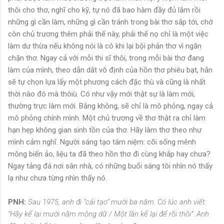
thôi cho thơ, nghĩ cho kỹ, tự nó đã bao hàm đầy đủ lắm rồi
những gì cần làm, những gì cần tránh trong bài thơ sắp tới, chớ
còn chủ trương thêm phải thế này, phải thế nọ chỉ là một việc
làm dư thừa nếu không nói là có khi lại bội phản thơ vì ngăn
chặn thơ. Ngay cả với mỗi thi sĩ thôi, trong mỗi bài thơ đang
làm của mình, theo dẫn dắt vô định của hồn thơ phiêu bạt, hắn
sẽ tự chọn lựa lấy một phương cách đặc thù và cũng là nhất
thời nào đó mà thôiù. Có như vậy mới thật sự là làm mới,
thường trực làm mới. Bằng không, sẽ chỉ là mô phỏng, ngay cả
mô phỏng chính mình. Một chủ trương về thơ thật ra chỉ làm
hạn hẹp không gian sinh tồn của thơ. Hãy làm thơ theo như
mình cảm nghĩ. Người sáng tạo tâm niệm: cõi sống mênh
mông biến ảo, liệu ta đã theo hồn thơ đi cùng khắp hay chưa?
Ngay tảng đá nơi sân nhà, có những buổi sáng tôi nhìn nó thấy
lạ như chưa từng nhìn thấy nó.
PNH:
Sau 1975, anh đi “cải tạo” mười ba năm. Có lúc anh viết:
“Hãy kể lại mười năm mộng dữ / Một lần kể lại để rồi thôi”. Anh