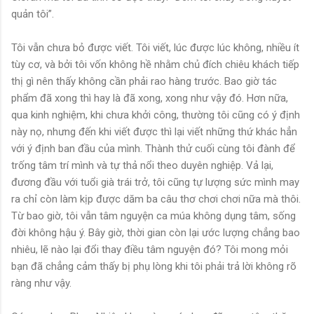
quản tôi”.
Tôi vẫn chưa bỏ được viết. Tôi viết, lúc được lúc không, nhiều ít
tùy cơ, và bởi tôi vốn không hề nhằm chủ đích chiêu khách tiếp
thị gì nên thấy không cần phải rao hàng trước. Bao giờ tác
phẩm đã xong thì hay là đã xong, xong như vậy đó. Hơn nữa,
qua kinh nghiệm, khi chưa khởi công, thường tôi cũng có ý định
này nọ, nhưng đến khi viết được thì lại viết những thứ khác hẳn
với ý định ban đầu của mình. Thành thử cuối cùng tôi đành để
trống tâm trí mình và tự thả nổi theo duyên nghiệp. Vả lại,
đương đầu với tuổi già trái trở, tôi cũng tự lượng sức mình may
ra chỉ còn làm kịp được dăm ba câu thơ chơi chơi nữa mà thôi.
Từ bao giờ, tôi vẫn tâm nguyện ca múa không dụng tâm, sống
đời không hậu ý. Bây giờ, thời gian còn lại ước lượng chẳng bao
nhiêu, lẽ nào lại đổi thay điều tâm nguyện đó? Tôi mong mỏi
bạn đã chẳng cảm thấy bị phụ lòng khi tôi phải trả lời không rõ
ràng như vậy.