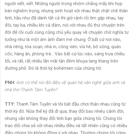
người viết, viết. Những người trong nhóm chẳng mấy khi họp
bàn nghiêm trọng, nhưng sinh hoạt với nhau thật chặt chẽ thân
tình, hầu như đã dành tất cả thì giờ rảnh rỗi tìm gặp nhau, tay
đôi, tay ba, nhiều khi cả đám, nói với nhau đủ thứ chuyện trên
đời để rồi cuối cùng cũng chủ yếu quay về chuyện chữ nghĩa tư
tưởng như là một ám ảnh đam mê chung. Ở bất cứ nơi nào,
nhà riêng, tòa soạn, nhà in, công viên, vỉa hè, bờ sông, quán
cốc, hàng ăn, phòng trà... Vào bất cứ lúc nào, sáng trưa chiều
tối, và rất, rất nhiều lần mãi tận đêm khuya lang thang trên
đường phố. Ðó là thời kỳ bohémien của chúng tôi.
PNH
:
Anh có thể nói đôi điều về quan hệ văn nghệ giữa anh và
nhà thơ Thanh Tâm Tuyền?
TTY:
Thanh Tâm Tuyền và tôi bắt đầu chơi thân nhau cũng từ
thời kỳ đó. Nửa thế kỷ đã đi qua, thay đổi bao nhiêu cảnh đời,
nhưng vẫn không thay đổi tình bạn giữa chúng tôi. Chúng tôi
trao đổi chia sẻ với nhau nhiều điều và tất nhiên cũng có nhiều
điều chúng tôi không đồng ý với nhau. Thường chúng tôi cũng