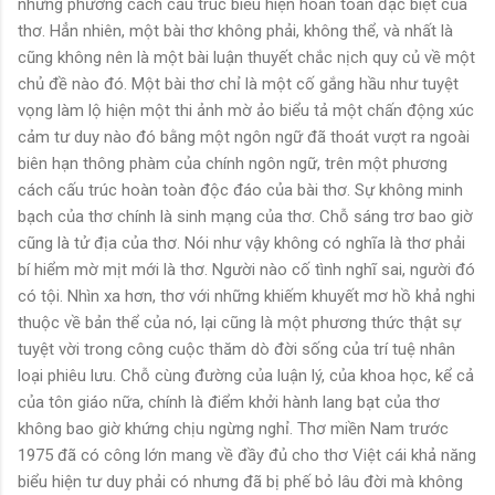
những phương cách cấu trúc biểu hiện hoàn toàn đặc biệt của
thơ. Hẳn nhiên, một bài thơ không phải, không thể, và nhất là
cũng không nên là một bài luận thuyết chắc nịch quy củ về một
chủ đề nào đó. Một bài thơ chỉ là một cố gắng hầu như tuyệt
vọng làm lộ hiện một thi ảnh mờ ảo biểu tả một chấn động xúc
cảm tư duy nào đó bằng một ngôn ngữ đã thoát vượt ra ngoài
biên hạn thông phàm của chính ngôn ngữ, trên một phương
cách cấu trúc hoàn toàn độc đáo của bài thơ. Sự không minh
bạch của thơ chính là sinh mạng của thơ. Chỗ sáng trơ bao giờ
cũng là tử địa của thơ. Nói như vậy không có nghĩa là thơ phải
bí hiểm mờ mịt mới là thơ. Người nào cố tình nghĩ sai, người đó
có tội. Nhìn xa hơn, thơ với những khiếm khuyết mơ hồ khả nghi
thuộc về bản thể của nó, lại cũng là một phương thức thật sự
tuyệt vời trong công cuộc thăm dò đời sống của trí tuệ nhân
loại phiêu lưu. Chỗ cùng đường của luận lý, của khoa học, kể cả
của tôn giáo nữa, chính là điểm khởi hành lang bạt của thơ
không bao giờ khứng chịu ngừng nghỉ. Thơ miền Nam trước
1975 đã có công lớn mang về đầy đủ cho thơ Việt cái khả năng
biểu hiện tư duy phải có nhưng đã bị phế bỏ lâu đời mà không