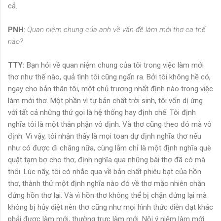
cả.
PNH
:
Quan niệm chung của anh về vấn đề làm mới thơ ca thế
nào?
TTY:
Bạn hỏi về quan niệm chung của tôi trong việc làm mới
thơ như thế nào, quả tình tôi cũng ngẩn ra. Bởi tôi không hề có,
ngay cho bản thân tôi, một chủ trương nhất định nào trong việc
làm mới thơ. Một phần vì tự bản chất trời sinh, tôi vốn dị ứng
với tất cả những thứ gọi là hệ thống hay định chế. Tôi định
nghĩa tôi là một thân phận vô định. Và thơ cũng theo đó mà vô
định. Vì vậy, tôi nhận thấy là mọi toan dự định nghĩa thơ nếu
như có được đi chăng nữa, cùng lắm chỉ là một định nghĩa què
quặt tạm bợ cho thơ, định nghĩa qua những bài thơ đã có mà
thôi. Lúc nãy, tôi có nhắc qua về bản chất phiêu bạt của hồn
thơ, thành thử một định nghĩa nào đó về thơ mặc nhiên chặn
đứng hồn thơ lại. Và vì hồn thơ không thể bị chặn đứng lại mà
không bị hủy diệt nên thơ cũng như mọi hình thức diễn đạt khác
phải được làm mới, thường trực làm mới. Nội ý niệm làm mới