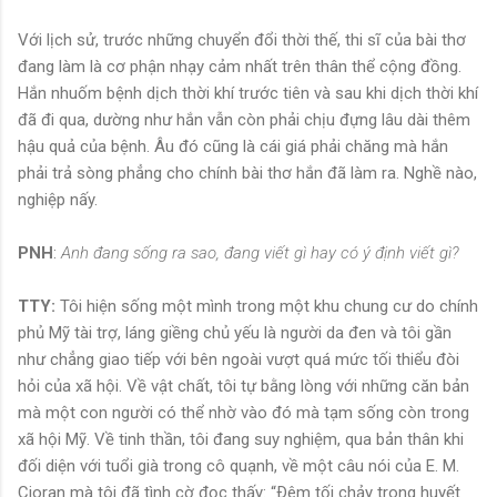
Với lịch sử, trước những chuyển đổi thời thế, thi sĩ của bài thơ
đang làm là cơ phận nhạy cảm nhất trên thân thể cộng đồng.
Hắn nhuốm bệnh dịch thời khí trước tiên và sau khi dịch thời khí
đã đi qua, dường như hắn vẫn còn phải chịu đựng lâu dài thêm
hậu quả của bệnh. Âu đó cũng là cái giá phải chăng mà hắn
phải trả sòng phẳng cho chính bài thơ hắn đã làm ra. Nghề nào,
nghiệp nấy.
PNH
:
Anh đang sống ra sao, đang viết gì hay có ý định viết gì?
TTY:
Tôi hiện sống một mình trong một khu chung cư do chính
phủ Mỹ tài trợ, láng giềng chủ yếu là người da đen và tôi gần
như chẳng giao tiếp với bên ngoài vượt quá mức tối thiểu đòi
hỏi của xã hội. Về vật chất, tôi tự bằng lòng với những căn bản
mà một con người có thể nhờ vào đó mà tạm sống còn trong
xã hội Mỹ. Về tinh thần, tôi đang suy nghiệm, qua bản thân khi
đối diện với tuổi già trong cô quạnh, về một câu nói của E. M.
Cioran mà tôi đã tình cờ đọc thấy: “Ðêm tối chảy trong huyết