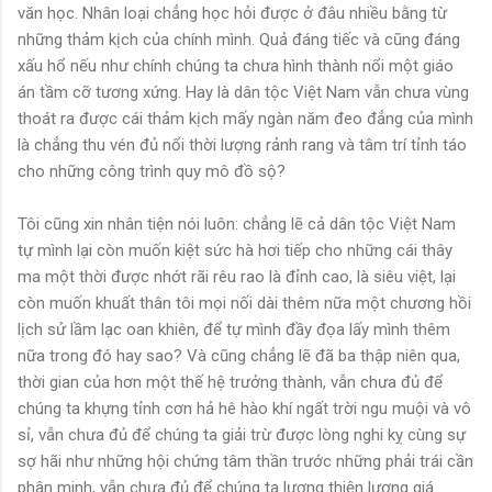
văn học. Nhân loại chẳng học hỏi được ở đâu nhiều bằng từ
những thảm kịch của chính mình. Quả đáng tiếc và cũng đáng
xấu hổ nếu như chính chúng ta chưa hình thành nổi một giáo
án tầm cỡ tương xứng. Hay là dân tộc Việt Nam vẫn chưa vùng
thoát ra được cái thảm kịch mấy ngàn năm đeo đẳng của mình
là chẳng thu vén đủ nổi thời lượng rảnh rang và tâm trí tỉnh táo
cho những công trình quy mô đồ sộ?
Tôi cũng xin nhân tiện nói luôn: chẳng lẽ cả dân tộc Việt Nam
tự mình lại còn muốn kiệt sức hà hơi tiếp cho những cái thây
ma một thời được nhớt rãi rêu rao là đỉnh cao, là siêu việt, lại
còn muốn khuất thân tôi mọi nối dài thêm nữa một chương hồi
lịch sử lầm lạc oan khiên, để tự mình đầy đọa lấy mình thêm
nữa trong đó hay sao? Và cũng chẳng lẽ đã ba thập niên qua,
thời gian của hơn một thế hệ trưởng thành, vẫn chưa đủ để
chúng ta khựng tỉnh cơn hả hê hào khí ngất trời ngu muội và vô
sỉ, vẫn chưa đủ để chúng ta giải trừ được lòng nghi kỵ cùng sự
sợ hãi như những hội chứng tâm thần trước những phải trái cần
phân minh, vẫn chưa đủ để chúng ta lương thiện lượng giá