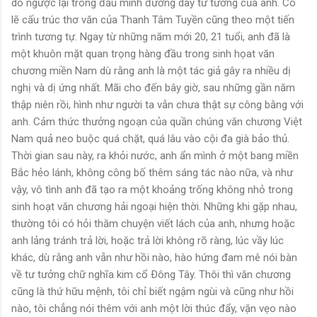
dò ngược lại trong đầu mình đường dây tư tưởng của anh. Có
lẽ cấu trúc thơ văn của Thanh Tâm Tuyền cũng theo một tiến
trình tương tự. Ngay từ những năm mới 20, 21 tuổi, anh đã là
một khuôn mặt quan trọng hàng đầu trong sinh họat văn
chương miền Nam dù rằng anh là một tác giả gây ra nhiều dị
nghị và dị ứng nhất. Mãi cho đến bây giờ, sau những gần năm
thập niên rồi, hình như người ta vẫn chưa thật sự công bằng với
anh. Cảm thức thưởng ngoạn của quần chúng văn chương Việt
Nam quả neo buộc quá chặt, quá lâu vào cội đa già bảo thủ.
Thời gian sau này, ra khỏi nước, anh ẩn mình ở một bang miền
Bắc hẻo lánh, không công bố thêm sáng tác nào nữa, và như
vậy, vô tình anh đã tạo ra một khoảng trống không nhỏ trong
sinh hoạt văn chương hải ngoại hiện thời. Những khi gặp nhau,
thường tôi có hỏi thăm chuyện viết lách của anh, nhưng hoặc
anh lảng tránh trả lời, hoặc trả lời không rõ ràng, lúc vầy lúc
khác, dù rằng anh vẫn như hồi nào, hào hứng đam mê nói bàn
về tư tưởng chữ nghĩa kim cổ Ðông Tây. Thôi thì văn chương
cũng là thứ hữu mệnh, tôi chỉ biết ngậm ngùi và cũng như hồi
nào, tôi chẳng nói thêm với anh một lời thúc đẩy, vặn vẹo nào