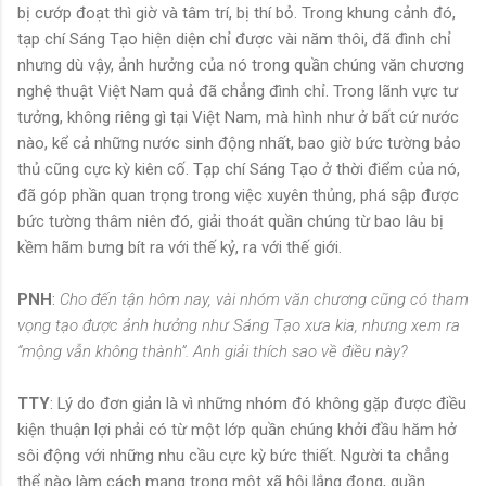
bị cướp đoạt thì giờ và tâm trí, bị thí bỏ. Trong khung cảnh đó,
tạp chí Sáng Tạo hiện diện chỉ được vài năm thôi, đã đình chỉ
nhưng dù vậy, ảnh hưởng của nó trong quần chúng văn chương
nghệ thuật Việt Nam quả đã chẳng đình chỉ. Trong lãnh vực tư
tưởng, không riêng gì tại Việt Nam, mà hình như ở bất cứ nước
nào, kể cả những nước sinh động nhất, bao giờ bức tường bảo
thủ cũng cực kỳ kiên cố. Tạp chí Sáng Tạo ở thời điểm của nó,
đã góp phần quan trọng trong việc xuyên thủng, phá sập được
bức tường thâm niên đó, giải thoát quần chúng từ bao lâu bị
kềm hãm bưng bít ra với thế kỷ, ra với thế giới.
PNH
:
Cho đến tận hôm nay, vài nhóm văn chương cũng có tham
vọng tạo được ảnh hưởng như Sáng Tạo xưa kia, nhưng xem ra
“mộng vẫn không thành”. Anh giải thích sao về điều này?
TTY
: Lý do đơn giản là vì những nhóm đó không gặp được điều
kiện thuận lợi phải có từ một lớp quần chúng khởi đầu hăm hở
sôi động với những nhu cầu cực kỳ bức thiết. Người ta chẳng
thể nào làm cách mạng trong một xã hội lắng đọng, quần