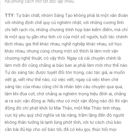
hai phong cách thơ rất độc lập nhau...
TTY:
Tự bản chất, nhóm Sáng Tạo không phải là một văn đoàn
với những định chế quy củ nghiêm nhặt, với những cương lĩnh
chi tiết rạch ròi, những chương trình họp bàn kiểm điểm, mà chỉ
là một quy tụ gần như tình cờ của một số người, tuổi tác chênh
lệch nhau, gia thế khác nhau, nghề nghiệp khác nhau, sở học
khác nhau, nhưng cùng chung một sở thích là làm mới văn
chương nghệ thuật, có vậy thôi. Ngay cả cái chuyện chính là
làm mới đó cũng chẳng ai bảo ban ai phải làm mới như thế nào.
Tự do sáng tác được tuyệt đối tôn trọng, các tác giả, ai muốn
viết gì, viết như thế nào, cứ việc viết, ngay cả việc khen chê
sáng tác của nhau cũng chỉ là nhân tiện câu chuyện qua qua,
lắm khi đùa cợt, chớ chẳng ai nghiêm trọng hiệu đính ai, chẳng
ai ra sức vận động ai. Nếu như có một vận động nào đó thì vận
động đó chỉ phát khởi từ Mai Thảo, một Mai Thảo tinh nhạy,
cực kỳ yêu quý chữ nghĩa và tài năng, trầm lặng đến độ người
không thân tưởng là lạnh lùng phớt tỉnh, với tư cách chủ báo
cần bài đủ kịp cho số báo tới, đã có kêu gọi, thúc hối mọi