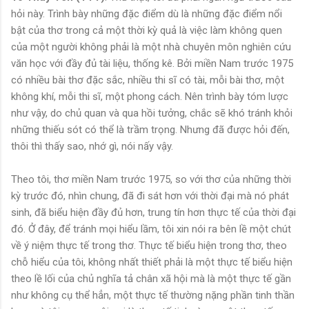
hỏi này. Trình bày những đặc điểm dù là những đặc điểm nổi
bật của thơ trong cả một thời kỳ quả là việc làm không quen
của một người không phải là một nhà chuyên môn nghiên cứu
văn học với đầy đủ tài liệu, thống kê. Bởi miền Nam trước 1975
có nhiều bài thơ đặc sắc, nhiều thi sĩ có tài, mỗi bài thơ, một
không khí, mỗi thi sĩ, một phong cách. Nên trình bày tóm lược
như vậy, do chủ quan và qua hồi tưởng, chắc sẽ khó tránh khỏi
những thiếu sót có thể là trầm trọng. Nhưng đã được hỏi đến,
thôi thì thấy sao, nhớ gì, nói nấy vậy.
Theo tôi, thơ miền Nam trước 1975, so với thơ của những thời
kỳ trước đó, nhìn chung, đã đi sát hơn với thời đại mà nó phát
sinh, đã biểu hiện đầy đủ hơn, trung tín hơn thực tế của thời đại
đó. Ở đây, để tránh mọi hiểu lầm, tôi xin nói ra bên lề một chút
về ý niệm thực tế trong thơ. Thực tế biểu hiện trong thơ, theo
chỗ hiểu của tôi, không nhất thiết phải là một thực tế biểu hiện
theo lề lối của chủ nghĩa tả chân xã hội mà là một thực tế gần
như không cụ thể hẳn, một thực tế thường nặng phần tinh thần