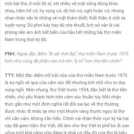
mỗi bài thơ, ở mỗi thi sĩ, với nhiều vẻ mặt sống động khác
nhau, hăm hở có, hy vọng có, dò hỏi có, nghi hoặc có, nhưng
nhan nhản vẫn là những vẻ mặt thảm thiết, thất thần, ê chề và
tuyệt vọng. Dù phơi bày hay dù che khuất, lịch sử vẫn là cái
phông nền ám ảnh bất biến của hầu hết những bài thơ miền
Nam trong thời kỳ đó.
PNH:
Ngoài đặc điểm “đi sát thời đại”, thơ miền Nam trước 1975
hình như cũng đã phần nào trở nên “lý trí” hơn thơ tiền chiến?
TTY:
Một đặc điểm nổi bật nữa của thơ miền Nam trước 1975
là sự ngồi xê qua của cảm xúc để nhường bớt chỗ cho tư duy
cùng ngồi. Nhìn chung, thơ Việt trước 1954, đặc biệt là thơ tiền
chiến, chủ yếu thành hình trên cảm xúc thuần túy. Một nhận
thức gần như một định nghĩa rất đỗi sai lạc về thơ thường
được nhắc đi nhắc lại như một khuôn vàng thước ngọc là thơ
chỉ cần cảm, không cần hiểu. Chính cái nhận thức cực kỳ tai hại
này đã giam hãm thơ Việt, đã làm cho thơ Việt bị phế bỏ đi oan
uổng một khả năng nữa đáng lý phải có đầy đủ của thơ là biểu