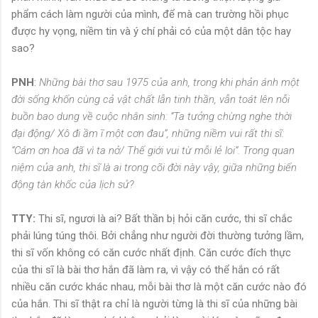
phẩm cách làm người của mình, để mà can trường hồi phục
được hy vọng, niềm tin và ý chí phải có của một dân tộc hay
sao?
PNH
:
Những bài thơ sau 1975 của anh, trong khi phản ánh một
đời sống khốn cùng cả vật chất lẫn tinh thần, vẫn toát lên nỗi
buồn bao dung về cuộc nhân sinh: “Ta tưởng chừng nghe thời
đại động/ Xô đi ầm ĩ một cơn đau”, những niềm vui rất thi sĩ:
“Cám ơn hoa đã vì ta nở/ Thế giới vui từ mỗi lẻ loi”. Trong quan
niệm của anh, thi sĩ là ai trong cõi đời này vậy, giữa những biến
động tàn khốc của lịch sử?
TTY:
Thi sĩ, ngươi là ai? Bất thần bị hỏi căn cước, thi sĩ chắc
phải lúng túng thôi. Bởi chẳng như người đời thường tưởng lầm,
thi sĩ vốn không có căn cước nhất định. Căn cước đích thực
của thi sĩ là bài thơ hắn đã làm ra, vì vậy có thể hắn có rất
nhiều căn cước khác nhau, mỗi bài thơ là một căn cước nào đó
của hắn. Thi sĩ thật ra chỉ là người từng là thi sĩ của những bài