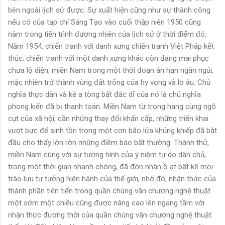
bên ngoài lịch sử được. Sự xuất hiện cũng như sự thành công
nếu có của tạp chí Sáng Tạo vào cuối thập niên 1950 cũng
nằm trong tiến trình đương nhiên của lịch sử ở thời điểm đó.
Năm 1954, chiến tranh với danh xưng chiến tranh Việt Pháp kết
thúc, chiến tranh với một danh xưng khác còn đang mai phục
chưa lộ diện, miền Nam trong một thời đoạn ân hạn ngắn ngủi,
mặc nhiên trở thành vùng đất trống của hy vọng và lo âu. Chủ
nghĩa thực dân và kẻ a tòng bất đắc dĩ của nó là chủ nghĩa
phong kiến đã bị thanh toán. Miền Nam từ trong hang cùng ngõ
cụt của xã hội, cần những thay đổi khẩn cấp, những triển khai
vượt bực để sinh tồn trong một cơn bão lửa khủng khiếp đã bắt
đầu cho thấy lờn rờn những điềm báo bất thường. Thành thử,
miền Nam cùng với sự tượng hình của ý niệm tự do dân chủ,
trong một thời gian nhanh chóng, đã đón nhận ồ ạt bất kể mọi
trào lưu tư tưởng hiện hành của thế giới, nhờ đó, nhận thức của
thành phần tiên tiến trong quần chúng văn chương nghệ thuật
một sớm một chiều cũng được nâng cao lên ngang tầm với
nhận thức đương thời của quần chúng văn chương nghệ thuật