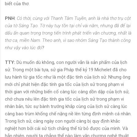
biết của thơ.
PNH
:
Có thời, cùng với Thanh Tâm Tuyền, anh là nhà thơ trụ cột
của tờ Sáng Tạo. Tờ này tuy tồn tại chỉ vài năm, nhưng đã để lại
dấu ấn quan trọng trong tiến trình phát triển văn chương, nhất là
thơ ca, miền Nam. Theo anh, vì sao nhóm Sáng Tạo thành công
như vậy vào lúc đó
?
TTY:
Dù muốn dù không, con người vẫn là sản phẩm của lịch
sử. Trong một bài tựa, sử gia Pháp thế kỷ 19 Michelet đã cho
lưu hành từ gia tốc như là một đặc tính của lịch sử. Nhưng ông
mới chỉ phát hiện đặc tính gia tốc của lịch sử trong phạm vi
thời gian với những biến cố càng lúc càng dồn dập của lịch sử,
chớ chưa nêu lên đặc tính gia tốc của lịch sử trong phạm vi
nhân bản, tức sự bành trướng khắp cùng của lịch sử càng lúc
càng bao trùm khống chế nặng nề lên từng định mệnh cá nhân.
Trong lịch sử, càng ngày con người càng bị quy định khắc
nghiệt hơn bởi cái sử tịch chẳng thể từ bỏ được của mình. Và
hẳn nhiên, người ta chẳng thể nào làm văn chương nghệ thuật