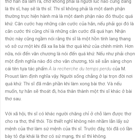
thơ hắn đã làm ra, chớ không phải là người lúc nào cũng đang
là thi sĩ, hay sẽ là thi sĩ. Thi sĩ không phải là một danh phận
thường trực hiện hành mà là một danh phận nào đó thuộc quá
khứ. Căn cước hay những căn cước của hắn, nếu phải gọi đó là
căn cước thì cũng chỉ là những căn cước đã quá hạn. Nhận
thức này cũng ngầm nói rằng thi sĩ là một hồn tính lang thang
vô sở cư một khi đã xa lìa bài thơ quá khứ của chính mình. Hơn
nữa, nói đến văn chương là nói đến quá khứ. Nếu như phải chọn
một định nghĩa nào đó cho văn chương, tôi sẽ sẵn sàng chọn
cái tên tựa tác phẩm
À la recherche du temps perdu
của M.
Proust làm định nghĩa vậy. Người sống chẳng ở lại trọn đời nơi
quá khứ. Thi sĩ đã mãn phần khi làm xong bài thơ. Và nếu
muốn, tự hắn sẽ thoát đi, hóa thân thành một thi sĩ khác ở bài
thơ sau.
Với xã hội, thi sĩ có khác người chăng chỉ ở chỗ làm được thơ
cho ra thơ, thế thôi. Tôi thiết nghĩ không nên nhầm lẫn lấy sứ
mệnh của thơ làm sứ mệnh của thi sĩ. Trước đây, tôi đã có lần
bày tỏ đại khái là thơ có sứ mạng, thi sĩ thì không.