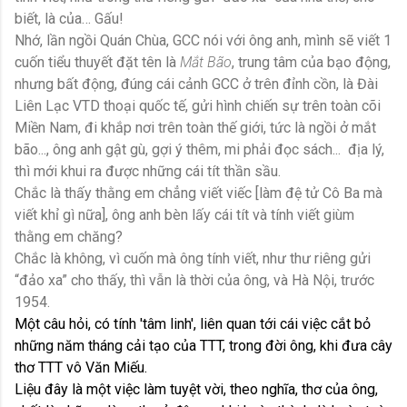
biết, là của… Gấu!
Nhớ, lần ngồi Quán Chùa, GCC nói với ông anh, mình sẽ viết 1
cuốn tiểu thuyết đặt tên là
Mắt Bão
, trung tâm của bạo động,
nhưng bất động, đúng cái cảnh GCC ở trên đỉnh cồn, là Đài
Liên Lạc VTD thoại quốc tế, gửi hình chiến sự trên toàn cõi
Miền Nam, đi khắp nơi trên toàn thế giới, tức là ngồi ở mắt
bão..., ông anh gật gù, gợi ý thêm, mi phải đọc sách... địa lý,
thì mới khui ra được những cái tít thần sầu.
Chắc là thấy thằng em chẳng viết viếc [làm đệ tử Cô Ba mà
viết khỉ gì nữa], ông anh bèn lấy cái tít và tính viết giùm
thằng em chăng?
Chắc là không, vì cuốn mà ông tính viết, như thư riêng gửi
“đảo xa” cho thấy, thì vẫn là thời của ông, và Hà Nội, trước
1954.
Một câu hỏi, có tính 'tâm linh', liên quan tới cái việc cắt bỏ
những năm tháng cải tạo của TTT, trong đời ông, khi đưa cây
thơ TTT vô Văn Miếu.
Liệu đây là một việc làm tuyệt vời, theo nghĩa, thơ của ông,