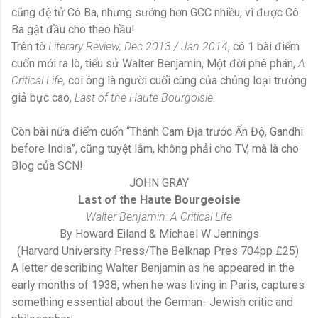
cũng đệ tử Cô Ba, nhưng sướng hơn GCC nhiều, vì được Cô
Ba gật đầu cho theo hầu!
Trên tờ
Literary Review, Dec 2013 / Jan 2014
, có 1 bài điểm
cuốn mới ra lò, tiểu sử Walter Benjamin, Một đời phê phán,
A
Critical Life,
coi ông là người cuối cùng của chủng loại trưởng
giả bực cao,
Last of the Haute Bourgoisie.
Còn bài nữa điểm cuốn “Thánh Cam Địa trước Ấn Độ, Gandhi
before India”, cũng tuyệt lắm, không phải cho TV, mà là cho
Blog của SCN!
JOHN GRAY
Last of the Haute Bourgeoisie
Walter Benjamin: A Critical Life
By Howard Eiland & Michael W Jennings
(Harvard University Press/The Belknap Pres 704pp £25)
A letter describing Walter Benjamin as he appeared in the
early months of 1938, when he was living in Paris, captures
something essential about the German- Jewish critic and