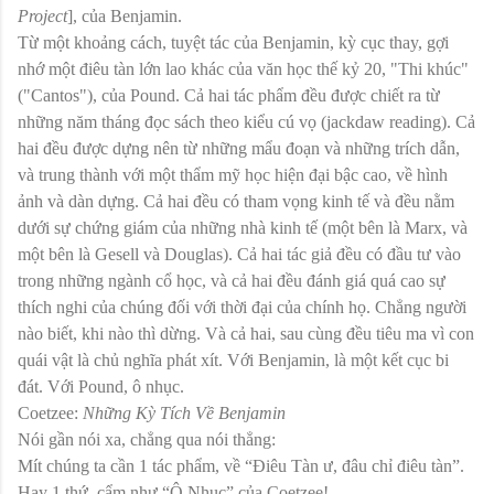
Project
], của Benjamin.
Từ một khoảng cách, tuyệt tác của Benjamin, kỳ cục thay, gợi
nhớ một điêu tàn lớn lao khác của văn học thế kỷ 20, "Thi khúc"
("Cantos"), của Pound. Cả hai tác phẩm đều được chiết ra từ
những năm tháng đọc sách theo kiểu cú vọ (jackdaw reading). Cả
hai đều được dựng nên từ những mẩu đoạn và những trích dẫn,
và trung thành với một thẩm mỹ học hiện đại bậc cao, về hình
ảnh và dàn dựng. Cả hai đều có tham vọng kinh tế và đều nằm
dưới sự chứng giám của những nhà kinh tế (một bên là Marx, và
một bên là Gesell và Douglas). Cả hai tác giả đều có đầu tư vào
trong những ngành cổ học, và cả hai đều đánh giá quá cao sự
thích nghi của chúng đối với thời đại của chính họ. Chẳng người
nào biết, khi nào thì dừng. Và cả hai, sau cùng đều tiêu ma vì con
quái vật là chủ nghĩa phát xít. Với Benjamin, là một kết cục bi
đát. Với Pound, ô nhục.
Coetzee:
Những Kỳ Tích Về Benjamin
Nói gần nói xa, chẳng qua nói thẳng:
Mít chúng ta cần 1 tác phẩm, về “Điêu Tàn ư, đâu chỉ điêu tàn”.
Hay 1 thứ, cẩm như “Ô Nhục” của Coetzee!