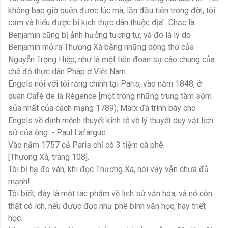
không bao giờ quên được lúc mà, lần đầu tiên trong đời, tôi
cảm và hiểu được bi kịch thực dân thuộc địa". Chắc là
Benjamin cũng bị ảnh hưởng tương tự, và đó là lý do
Benjamin mở ra Thương Xá bằng những dòng thơ của
Nguyễn Trọng Hiệp, như là một tiên đoán sự cáo chung của
chế độ thực dân Pháp ở Việt Nam.
Engels nói với tôi rằng chính tại Paris, vào năm 1848, ở
quán Café de la Régence [một trong những trung tâm sớm
sủa nhất của cách mạng 1789), Marx đã trình bày cho
Engels về định mệnh thuyết kinh tế về lý thuyết duy vật lịch
sử của ông. - Paul Lafargue.
Vào năm 1757 cả Paris chỉ có 3 tiệm cà phê.
[Thương Xá, trang 108].
Tôi bị hạ đo ván, khi đọc Thương Xá, nói vậy vẫn chưa đủ
mạnh!
Tôi biết, đây là một tác phẩm về lịch sử văn hóa, và nó còn
thật có ích, nếu được đọc như phê bình văn học, hay triết
học.