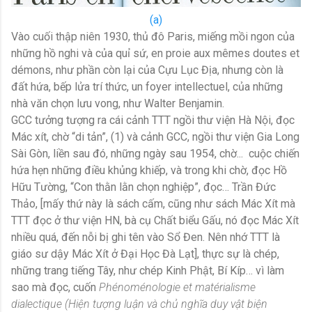
(a)
Vào cuối thập niên 1930, thủ đô Paris, miếng mồi ngon của
những hồ nghi và của quỉ sứ, en proie aux mêmes doutes et
démons, như phần còn lại của Cựu Lục Địa, nhưng còn là
đất hứa, bếp lửa trí thức, un foyer intellectuel, của những
nhà văn chọn lưu vong, như Walter Benjamin.
GCC tưởng tượng ra cái cảnh TTT ngồi thư viện Hà Nội, đọc
Mác xít, chờ “di tản”, (1) và cảnh GCC, ngồi thư viện Gia Long
Sài Gòn, liền sau đó, những ngày sau 1954, chờ... cuộc chiến
hứa hẹn những điều khủng khiếp, và trong khi chờ, đọc Hồ
Hữu Tường, “Con thằn lằn chọn nghiệp”, đọc… Trần Đức
Thảo, [mấy thứ này là sách cấm, cũng như sách Mác Xít mà
TTT đọc ở thư viện HN, bà cụ Chất biểu Gấu, nó đọc Mác Xít
nhiều quá, đến nỗi bị ghi tên vào Sổ Đen. Nên nhớ TTT là
giáo sư dậy Mác Xít ở Đại Học Đà Lạt], thực sự là chép,
những trang tiếng Tây, như chép Kinh Phật, Bí Kíp… vì làm
sao mà đọc, cuốn
Phénoménologie et matérialisme
dialectique (Hiện tượng luận và chủ nghĩa duy vật biện