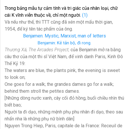
Trong bảng mẫu tự cảm tính và tri giác của nhân loại, chữ
cái K vĩnh viễn thuộc về, chỉ một người.
(1)
Và nếu như thế, thì TTT cũng đã xén một mẩu thời gian,
1954, để ký tên tác phẩm của ông.
Benjamen: Mystic, Marxist, man of letters
Benjamin: Kẻ tản bộ, đi rong.
Thương Xá, The Arcades Project,
của Benjamin mở ra bằng
câu thơ của một thi sĩ Việt Nam, để vinh danh Paris, Kinh Đô
Thế Kỷ 19:
The waters are blue, the plants pink, the evening is sweet
to look on;
One goes for a walk; the grandes dames go for a walk;
behind them stroll the petites dames.
[Những dòng nước xanh, cây cối đỏ hồng, buổi chiều nhìn thú
biết bao;
Người ta đi dạo, những mệnh phụ phu nhân đi dạo, theo sau
nhẩn nha là những phụ nữ bình dân]
Nguyen Trong Hiep, Paris, capitale de la France: Receuil de