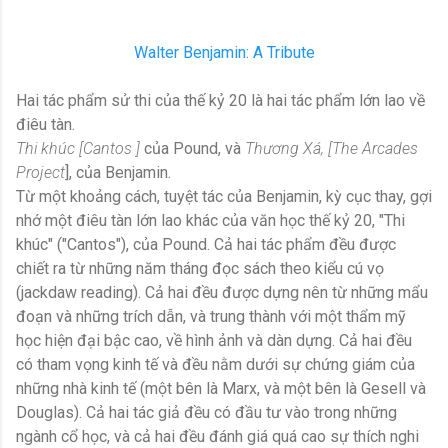
Walter Benjamin: A Tribute
Hai tác phẩm sử thi của thế kỷ 20 là hai tác phẩm lớn lao về
điêu tàn.
Thi khúc [Cantos ]
của Pound, và
Thương Xá, [The Arcades
Project
], của Benjamin.
Từ một khoảng cách, tuyệt tác của Benjamin, kỳ cục thay, gợi
nhớ một điêu tàn lớn lao khác của văn học thế kỷ 20, "Thi
khúc" ("Cantos"), của Pound. Cả hai tác phẩm đều được
chiết ra từ những năm tháng đọc sách theo kiểu cú vọ
(jackdaw reading). Cả hai đều được dựng nên từ những mẩu
đoạn và những trích dẫn, và trung thành với một thẩm mỹ
học hiện đại bậc cao, về hình ảnh và dàn dựng. Cả hai đều
có tham vọng kinh tế và đều nằm dưới sự chứng giám của
những nhà kinh tế (một bên là Marx, và một bên là Gesell và
Douglas). Cả hai tác giả đều có đầu tư vào trong những
ngành cổ học, và cả hai đều đánh giá quá cao sự thích nghi