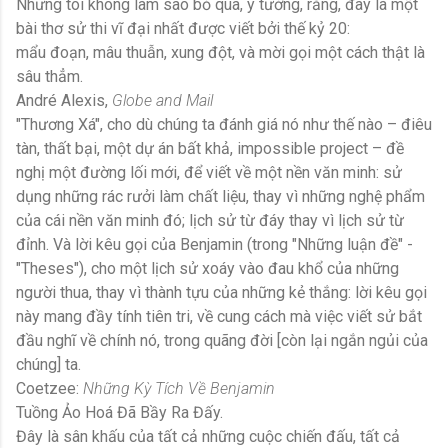
Nhưng tôi không làm sao bỏ qua, ý tưởng, rằng, đây là một
bài thơ sử thi vĩ đại nhất được viết bởi thế kỷ 20:
mẩu đoạn, mâu thuẫn, xung đột, và mời gọi một cách thật là
sâu thẳm.
André Alexis,
Globe and Mail
"Thương Xá", cho dù chúng ta đánh giá nó như thế nào – điêu
tàn, thất bại, một dự án bất khả, impossible project – đề
nghị một đường lối mới, để viết về một nền văn minh: sử
dụng những rác rưởi làm chất liệu, thay vì những nghệ phẩm
của cái nền văn minh đó; lịch sử từ đáy thay vì lịch sử từ
đỉnh. Và lời kêu gọi của Benjamin (trong "Những luận đề" -
"Theses"), cho một lịch sử xoáy vào đau khổ của những
người thua, thay vì thành tựu của những kẻ thắng: lời kêu gọi
này mang đầy tính tiên tri, về cung cách mà việc viết sử bắt
đầu nghĩ về chính nó, trong quãng đời [còn lại ngắn ngủi của
chúng] ta.
Coetzee:
Những Kỳ Tích Về Benjamin
Tuồng Ảo Hoá Đã Bầy Ra Đấy.
Đây là sân khấu của tất cả những cuộc chiến đấu, tất cả