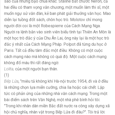
sao của những bạo chúa khác. Staline bắt chước Néron, cả
hai đều có tham vọng văn chương, một muốn làm thi sĩ, một
muốn ngự sử văn đàn, kẻ ban phát giải thưởng văn học. Mao
diễn lại tuồng đốt sách, chôn học trò. Molotov chỉ mong
người đời coi là một Robespierre của Cách Mạng Nga.
Người ra lệnh bắn vào sinh viên biểu tình tại Thiên An Môn là
một học trò đắc ý của Chu Ân Lai, ông này lại là một học trò
đắc ý nhất của Cách Mạng Pháp. Polpot đã từng du học ở
Paris. Tất cả đều tâm đắc một điều: Không có một cuộc
cách mạng nào mà không có quá độ. Một cuộc cách mạng
không đổ máu thì rất đáng ngờ.
Lolita,
của một người bạn thân.
(1)
Bếp Lửa
, "miêu tả không khí Hà-nội trước 1954; đi và ở đều
là những chọn lựa miễn cưỡng, chia lìa hoặc cái chết. Lập
tức có phản ứng của những nhà văn cách mạng. Trong một
bài điểm sách trên Văn Nghệ, một nhà phê bình hỏi tôi:
"Trong khi nhân dân miền Bắc đất nước ra công xây dựng xã
hội chủ nghĩa, nhân vật trong Bếp Lửa đi đâu?". Tôi trả lời: