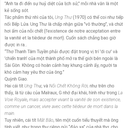
"Anh ta đi đến sự huỷ diệt của lịch sử," mỗi nhà văn là một
kẻ sống sót.
Tác phẩm thứ nhì của tôi,
Ung Thư
(1970) có thể coi như tiếp
nối Bếp Lửa. Ung Thư là chấp nhận giữa "vô thường", và chút
hơi ấm của nỗi chết (l'existence de notre acceptation entre
la vanité et la tièdeur de mort). Cuốn sách chẳng bao giờ
được in ra...
“Thơ Thanh Tâm Tuyền phải được đặt trong vị trí 'di cư' và
'chiến tranh' của một thành phố mở ra thế giới bên ngoài là
Sài Gòn. Không có hoàn cảnh hay khung cảnh ấy, người ta
khó cảm hay yêu thơ của ông.”
Quỳnh Giao.
Hai cái tít
Ung Th
ư, và
Nỗi Chết Không Rời,
như trên cho
thấy, là từ câu của Malraux, G nhớ đại khái, hình như trong
La
Voie Royale
,
mais accepter vivant la vanité de son existence,
comme un cancer, vivre avec cette tièdeur de mort dans la
main.
Tuy nhiên, cái tít
Mắt Bão
, tên một cuốn tiểu thuyết mà ông
tính viết, như trong thư riêng gửi “đảo xa” của nhà thơ, cho