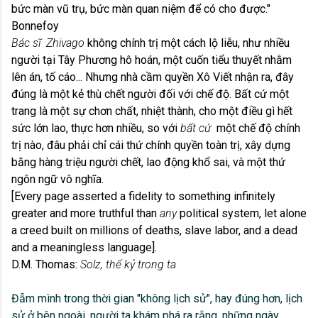
bức màn vũ trụ, bức màn quan niệm để có cho được."
Bonnefoy
Bác sĩ Zhivago
không chính trị một cách lộ liễu, như nhiều
người tại Tây Phương hô hoán, một cuốn tiểu thuyết nhằm
lên án, tố cáo... Nhưng nhà cầm quyền Xô Viết nhận ra, đây
đúng là một kẻ thù chết người đối với chế độ. Bất cứ một
trang là một sự chơn chất, nhiệt thành, cho một điều gì hết
sức lớn lao, thực hơn nhiều, so với
bất cứ
một chế độ chính
trị nào, đâu phải chỉ cái thứ chính quyền toàn trị, xây dựng
bằng hàng triệu người chết, lao động khổ sai, và một thứ
ngôn ngữ vô nghĩa.
[Every page asserted a fidelity to something infinitely
greater and more truthful than
any
political system, let alone
a creed built on millions of deaths, slave labor, and a dead
and a meaningless language].
D.M. Thomas:
Solz, thế kỷ trong ta
Đẫm mình trong thời gian "không lịch sử", hay đúng hơn, lịch
sử ở bên ngoài, người ta khám phá ra rằng, những ngày,