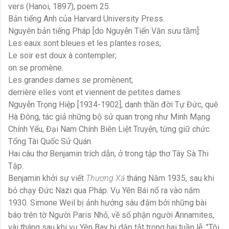
vers (Hanoi, 1897), poem 25.
Bản tiếng Anh của Harvard University Press.
Nguyên bản tiếng Pháp [do Nguyễn Tiến Văn sưu tầm]:
Les eaux sont bleues et les plantes roses;
Le soir est doux à contempler;
on se promène.
Les grandes dames se promènent;
derrière elles vont et viennent de petites dames.
Nguyễn Trọng Hiệp [1934-1902], danh thần đời Tự Đức, quê
Hà Đông, tác giả những bộ sử quan trọng như Minh Mạng
Chính Yếu, Đại Nam Chính Biên Liệt Truyện, từng giữ chức
Tổng Tài Quốc Sử Quán.
Hai câu thơ Benjamin trích dẫn, ở trong tập thơ Tây Sà Thi
Tập.
Benjamin khởi sự viết
Thương Xá
tháng Năm 1935, sau khi
bỏ chạy Đức Nazi qua Pháp. Vụ Yên Bái nổ ra vào năm
1930. Simone Weil bị ảnh hưởng sâu đậm bởi những bài
báo trên tờ Người Paris Nhỏ, về số phận người Annamites,
vài tháng sau khi vụ Yên Bay bị dập tắt trong hai tuần lễ. "Tôi