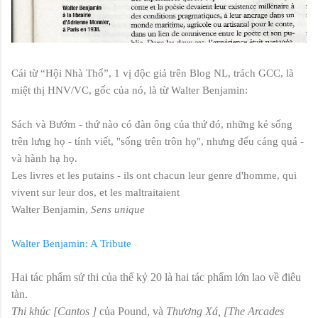
Cái từ “Hội Nhà Thổ”, 1 vị độc giả trên Blog NL, trách GCC, là
miệt thị HNV/VC, gốc của nó, là từ Walter Benjamin:
Sách và Bướm - thứ nào có đàn ông của thứ đó, những kẻ sống
trên lưng họ - tính viết, "sống trên trôn họ", nhưng đểu cáng quá -
và hành hạ họ.
Les livres et les putains - ils ont chacun leur genre d'homme, qui
vivent sur leur dos, et les maltraitaient
Walter Benjamin,
Sens unique
Walter Benjamin: A Tribute
Hai tác phẩm sử thi của thế kỷ 20 là hai tác phẩm lớn lao về điêu
tàn.
Thi khúc [Cantos ]
của Pound, và
Thương Xá, [The Arcades