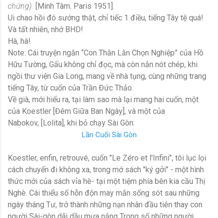
chứng).
[Minh Tâm. Paris 1951].
Ui chao hồi đó sướng thật, chỉ tiếc 1 điều, tiếng Tây tệ quá!
Và tất nhiên, nhớ BHD!
Hà, hà!
Note: Cái truyện ngắn “Con Thằn Lằn Chọn Nghiệp” của Hồ
Hữu Tường, Gấu không chỉ đọc, mà còn nắn nót chép, khi
ngồi thư viện Gia Long, mang về nhà tụng, cùng những trang
tiếng Tây, từ cuốn của Trần Đức Thảo.
Về già, mới hiểu ra, tại làm sao mà lại mang hai cuốn, một
của Koestler [Đêm Giữa Ban Ngày], và một của
Nabokov, [Lolita], khi bỏ chạy Sài Gòn:
Lần Cuối Sài Gòn
Koestler, enfin, retrouvé, cuốn "Le Zéro et l'Infini", tôi lục lọi
cách chuyến đi không xa, trong mớ sách "ký gởi" - một hình
thức mới của sách vỉa hè- tại một tiệm phía bên kia cầu Thị
Nghè. Cái thiểu số hỗn độn may mắn sống sót sau những
ngày tháng Tư, trở thành những nạn nhân đầu tiên thay con
người Sài-gòn dãi dầu mưa nắng Trong số những người