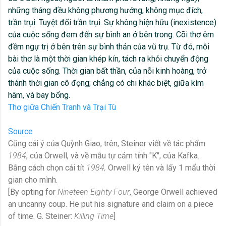
những tháng đều không phương hướng, không mục đích,
trần trụi. Tuyệt đối trần trụi. Sự không hiện hữu (inexistence)
của cuộc sống đem đến sự bình an ở bên trong. Cõi thơ êm
đềm ngự trị ở bên trên sự bình thản của vũ trụ. Từ đó, mỗi
bài thơ là một thời gian khép kín, tách ra khỏi chuyển động
của cuộc sống. Thời gian bất thần, của nỗi kinh hoàng, trở
thành thời gian cô đọng; chẳng có chi khác biệt, giữa kìm
hãm, và bay bổng.
Thơ giữa Chiến Tranh và Trại Tù
Source
Cũng cái ý của Quỳnh Giao, trên, Steiner viết về tác phẩm
1984
, của Orwell, và về mẫu tự cảm tính "K", của Kafka.
Bằng cách chọn cái tít
1984,
Orwell ký tên và lấy 1 mẩu thời
gian cho mình.
[By opting for
Nineteen Eighty-Four
, George Orwell achieved
an uncanny coup. He put his signature and claim on a piece
of time. G. Steiner:
Killing Time
]