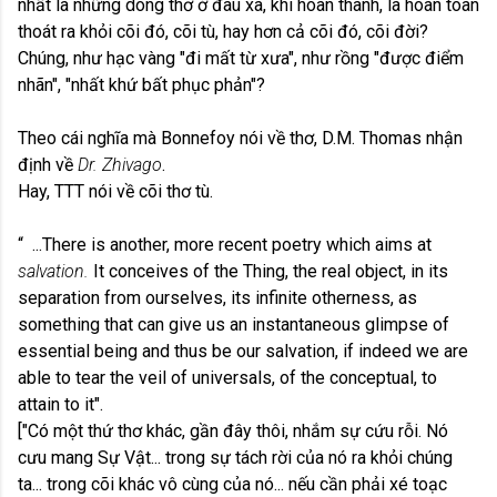
nhất là những dòng thơ ở đâu xa, khi hoàn thành, là hoàn toàn
thoát ra khỏi cõi đó, cõi tù, hay hơn cả cõi đó, cõi đời?
Chúng, như hạc vàng "đi mất từ xưa", như rồng "được điểm
nhãn", "nhất khứ bất phục phản"?
Theo cái nghĩa mà Bonnefoy nói về thơ, D.M. Thomas nhận
định về
Dr. Zhivago
.
Hay, TTT nói về cõi thơ tù.
“ ...There is another, more recent poetry which aims at
salvation.
It conceives of the Thing, the real object, in its
separation from ourselves, its infinite otherness, as
something that can give us an instantaneous glimpse of
essential being and thus be our salvation, if indeed we are
able to tear the veil of universals, of the conceptual, to
attain to it".
["Có một thứ thơ khác, gần đây thôi, nhắm sự cứu rỗi. Nó
cưu mang Sự Vật... trong sự tách rời của nó ra khỏi chúng
ta... trong cõi khác vô cùng của nó... nếu cần phải xé toạc