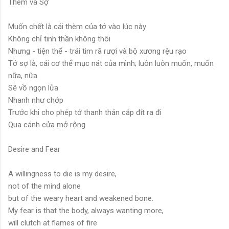
Thèm và Sợ
Muốn chết là cái thèm của tớ vào lúc này
Không chỉ tinh thần không thôi
Nhưng - tiện thể - trái tim rã rượi và bộ xương rệu rạo
Tớ sợ là, cái cơ thể mục nát của mình; luôn luôn muốn, muốn
nữa, nữa
Sẽ vồ ngọn lửa
Nhanh như chớp
Trước khi cho phép tớ thanh thản cắp đít ra đi
Qua cánh cửa mở rộng
Desire and Fear
A willingness to die is my desire,
not of the mind alone
but of the weary heart and weakened bone.
My fear is that the body, always wanting more,
will clutch at flames of fire