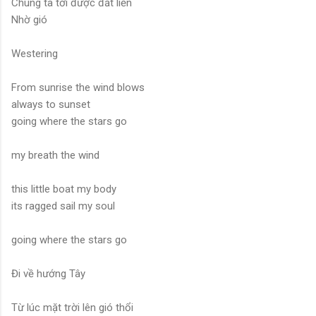
Chúng ta tới được đất liền
Nhờ gió
Westering
From sunrise the wind blows
always to sunset
going where the stars go
my breath the wind
this little boat my body
its ragged sail my soul
going where the stars go
Đi về hướng Tây
Từ lúc mặt trời lên gió thổi