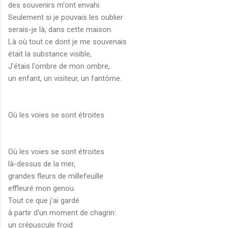
des souvenirs m'ont envahi.
Seulement si je pouvais les oublier
serais-je là, dans cette maison.
Là où tout ce dont je me souvenais
était la substance visible,
J'étais l'ombre de mon ombre,
un enfant, un visiteur, un fantôme.
Où les voies se sont étroites
Où les voies se sont étroites
là-dessus de la mer,
grandes fleurs de millefeuille
effleuré mon genou.
Tout ce que j'ai gardé
à partir d'un moment de chagrin:
un crépuscule froid