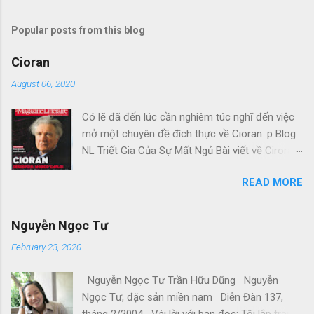
Popular posts from this blog
Cioran
August 06, 2020
Có lẽ đã đến lúc cần nghiêm túc nghĩ đến việc
mở một chuyên đề đích thực về Cioran :p Blog
NL Triết Gia Của Sự Mất Ngủ Bài viết về Ciroran
của Charles Simic thật tuyệt. Gấu cứ tính đi
READ MORE
hoài, mà cứ lu bu hoài. Mới lật ra đi 1 đường
loáng thoáng, vớ được câu này thật tuyệt: Con
người, bị đá văng ra khỏi Thiên Đàng, với 1 tí
Nguyễn Ngọc Tư
tưởng tượng, đủ cho nó cảm thấy đời mình sao
February 23, 2020
rất đỗi bi thương! Ui chao, hồi còn trẻ, bị em bỏ,
bị cuộc chiến hành, không làm sao dám bỏ
Nguyễn Ngọc Tư Trần Hữu Dũng Nguyễn
chạy, đúng là tâm trạng Gấu khi đó. Kiếp Khác
Ngọc Tư, đặc sản miền nam Diễn Đàn 137,
Cõi khác Những ngày Mậu Thân căng thẳng, Đại
tháng 2/2004 Vài lời với bạn đọc: Tôi lập trang