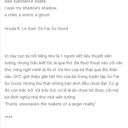
was substance visible,
I was my shadow's shadow,
a child, a visitor, a ghost.
Ursula K. Le Guin: So Far So Good
Vị này cực kỳ nổi tiếng như là 1 người viết tiểu thuyết viễn
tuởng, nhưng Gấu biết tới, là qua thơ. Bà thuở thoạt vào cõi văn
thơ, cũng nghĩ mình là thi sĩ. Và thơ của bà thật quá đỗi thần
sầu. GCC giới thiệu gần hết thơ của bà trong tuyển tập So Far
So Good, nhưng thú thật những bản dịch đều chưa đạt. Có gì
đó còn trắc trở. Và trắc trở, có lẽ là do chưa tới được cõi mà
bà định nghĩa nhà thơ, nhà viễn tưởng:
"Poets, visionaries-the realists of a larger reality."
****