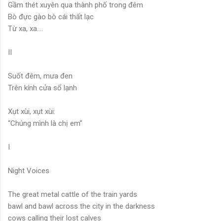
Gầm thét xuyên qua thành phố trong đêm
Bò đực gào bò cái thất lạc
Từ xa, xa….
II
Suốt đêm, mưa đen
Trên kính cửa sổ lạnh
Xụt xùi, xụt xùi:
“Chúng mình là chị em”
I
Night Voices
The great metal cattle of the train yards
bawl and bawl across the city in the darkness
cows calling their lost calves