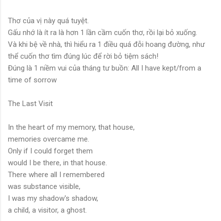
Thơ của vị này quá tuyệt.
Gấu nhớ là ít ra là hơn 1 lần cầm cuốn thơ, rồi lại bỏ xuống.
Và khi bệ về nhà, thì hiểu ra 1 điều quá đỗi hoang đường, như
thể cuốn thơ tìm đúng lúc để rời bỏ tiệm sách!
Đúng là 1 niềm vui của tháng tư buồn: All I have kept/from a
time of sorrow
The Last Visit
In the heart of my memory, that house,
memories overcame me.
Only if I could forget them
would I be there, in that house.
There where all I remembered
was substance visible,
I was my shadow's shadow,
a child, a visitor, a ghost.