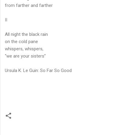
from farther and farther
II
All night the black rain
on the cold pane
whispers, whispers,
“we are your sisters”
Ursula K. Le Guin: So Far So Good
C