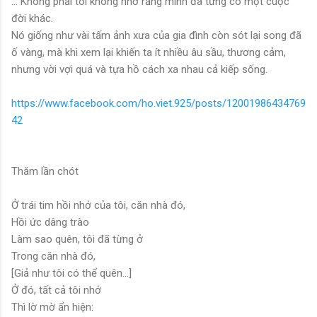
... Không phải tôi không nhớ rằng mình đã từng có một cuộc
đời khác.
Nó giống như vài tấm ảnh xưa của gia đình còn sót lại song đã
ố vàng, mà khi xem lại khiến ta ít nhiều âu sầu, thương cảm,
nhưng vời vợi quá và tựa hồ cách xa nhau cả kiếp sống.
https://www.facebook.com/ho.viet.925/posts/12001986434769
42
Thăm lần chót
Ở trái tim hồi nhớ của tôi, căn nhà đó,
Hồi ức dâng trào
Làm sao quên, tôi đã từng ở
Trong căn nhà đó,
[Giả như tôi có thể quên…]
Ở đó, tất cả tôi nhớ
Thì lờ mờ ẩn hiện: