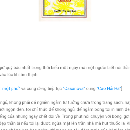
giờ quý báu nhất trong thời biểu một ngày mà một người biết nói thầ
vào lúc khí âm thịnh.
: một phố"
và cũng
đang
tiếp tục
"Casanova"
cùng
"Cao Hải Hà"
]
 ngủ, không phải để nghiền ngẫm tư tưởng chứa trong trang sách, hay
ới ngọn đèn, tôi chỉ thức để không ngủ, để ngắm bóng tôi in hình đe
iếng của những ngày chết dội về. Trong phút nói chuyện với bóng, gợi l
p thần bí nếu tôi lại được ngửa mặt lên trần nhà mà hút thuốc lá. 