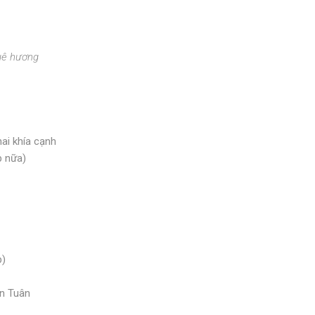
ê hương
ai khía cạnh
p nữa)
p)
n Tuân