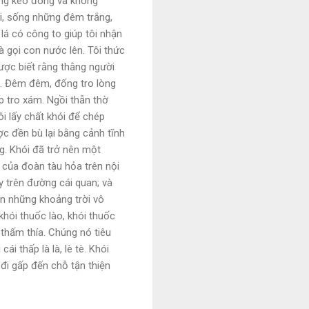
àng kéo đông và không
i, sống những đêm trắng,
 lá có công to giúp tôi nhận
gà gọi con nước lên. Tôi thức
được biết rằng thằng người
g. Đêm đêm, đống tro lòng
p tro xám. Ngồi thẫn thờ
i lấy chất khói để chép
ợc đền bù lại bằng cảnh tĩnh
ng. Khói đã trở nên một
h của đoàn tàu hỏa trên nội
y trên đường cái quan; và
n những khoảng trời vô
khói thuốc lào, khói thuốc
 thấm thía. Chúng nó tiêu
ái thấp là là, lè tè. Khói
 đi gấp đến chỗ tận thiện