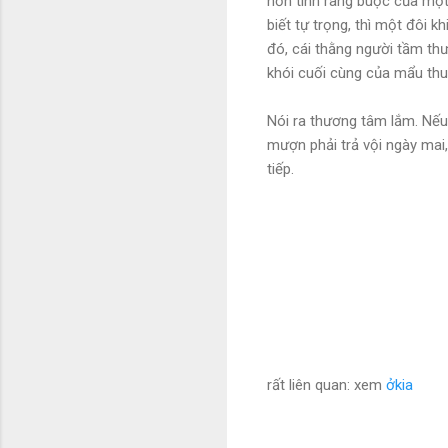
hơn tình ràng buộc của một 
biết tự trọng, thì một đôi k
đó, cái thằng người tầm thư
khói cuối cùng của mẩu th
Nói ra thương tâm lắm. Nế
mượn phải trả vội ngày mai,
tiếp.
rất liên quan: xem
ởkia