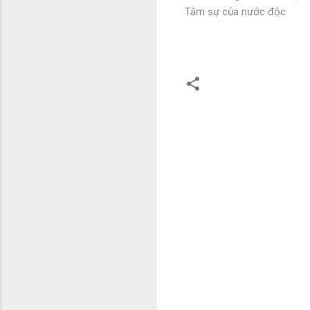
Tâm sự của nước độc
C
o
m
m
e
n
t
s