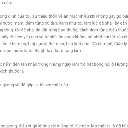
ôn năm!
ng định của tôi, sự thiếu thốn về ăn mặc nhiều khi không gay go bằn
i nước mắm, đếm từng củ dưa hành như tôi, lắm lúc đã phải lấy cân 
ng ròng, tôi đã phải dè dặt từng bao thuốc, dành dụm từng điếu thuố
ôi thấy tôi hèn yếu quá và tự nhủ lòng sao không bỏ phứt cái tật xấu
ẻ thù. Thêm một thị dục là thêm một cớ khổ não. Có như thế, Giáo lý
o việc thuốc lá tôi thuật đây đã rõ ràng lắm.
ợc nếm đến tàn nhẫn trong những ngày làm trò hát bóng nói ở Hương
ịch thuốc lá.
ongkong về đã gặp lại tôi với một câu:
à
.
ngkong, điếu xì-gà không rời miệng tôi lúc nào. Mở mắt ra là đã hút