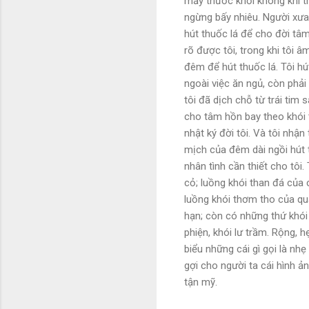
mấy thước khối không khí t
ngừng bấy nhiêu. Người xưa
hút thuốc lá để cho đời tâm
rõ được tôi, trong khi tôi â
đêm để hút thuốc lá. Tôi hú
ngoài việc ăn ngủ, còn phả
tôi đã dịch chỗ từ trái tim
cho tâm hồn bay theo khói t
nhật ký đời tôi. Và tôi nhậ
mịch của đêm dài ngồi hút t
nhân tình cần thiết cho tôi
cỏ; luồng khói than đá của
luồng khói thơm tho của qu
hạn; còn có những thứ khói 
phiện, khói lư trầm. Rộng, 
biểu những cái gì gọi là nhẹ 
gợi cho người ta cái hình ả
tận mỹ.