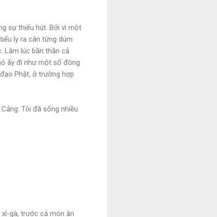
g sự thiếu hút. Bởi vì một
tiểu ly ra cân từng dúm
c. Lắm lúc bần thần cả
 nhỏ ấy đi như một số đông
 đạo Phật, ở trường hợp
 Cảng. Tôi đã sống nhiều
 xì-gà, trước cả món ăn