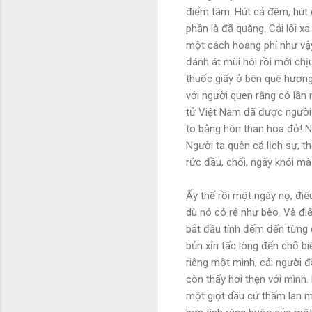
điểm tâm. Hút cả đêm, hút 
phần là đã quăng. Cái lối xa
một cách hoang phí như vậy.
đánh át mùi hôi rồi mới chị
thuốc giấy ở bên quê hương.
với người quen rằng có lần 
tử Việt Nam đã được người 
to bằng hòn than hoa đỏ! N
Người ta quên cả lịch sự, t
rức đầu, chối, ngấy khói mà
Ấy thế rồi một ngày nọ, điếu
dù nó có rẻ như bèo. Và điế
bắt đầu tính đếm đến từng đ
bủn xỉn tấc lòng đến chỗ bi
riêng một mình, cái người đ
còn thấy hơi thẹn với mình.
một giọt dầu cứ thấm lan mã