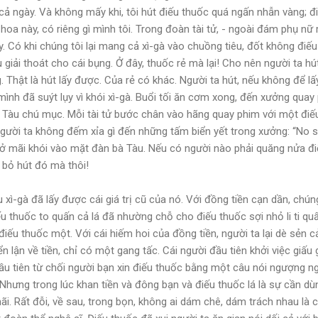
cả ngày. Và không mấy khi, tôi hút điếu thuốc quá ngấn nhẫn vàng; 
 hoa này, có riêng gì mình tôi. Trong đoàn tài tử, - ngoài đám phụ nữ r
 Có khi chúng tôi lại mang cả xì-gà vào chuồng tiêu, đốt không điế
u giải thoát cho cái bụng. Ở đây, thuốc rẻ mà lại! Cho nên người ta h
 Thật là hút lấy được. Của rẻ có khác. Người ta hút, nếu không để lấ
mình đã suýt lụy vì khói xì-gà. Buổi tối ăn cơm xong, đến xưởng quay
Tàu chú mục. Mỗi tài tử bước chân vào hãng quay phim với một điếu 
gười ta không đếm xỉa gì đến những tấm biển yết trong xưởng: “No s
hở mãi khói vào mặt đàn bà Tàu. Nếu có người nào phải quăng nửa điế
 bỏ hút đó mà thôi!
 xì-gà đã lấy được cái giá trị cũ của nó. Với đồng tiền cạn dần, chún
u thuốc to quấn cả lá đã nhường chỗ cho điếu thuốc sợi nhỏ li ti quấ
iếu thuốc một. Với cái hiếm hoi của đồng tiền, người ta lại dè sẻn 
ển lận về tiền, chỉ có một gang tấc. Cái người đầu tiên khởi việc giấ
ầu tiên từ chối người bạn xin điếu thuốc bằng một câu nói ngượng ng
 Nhưng trong lúc khan tiền và đông bạn và điếu thuốc lá là sự cần dùng
i. Rất đỗi, về sau, trong bọn, không ai dám chê, dám trách nhau là 