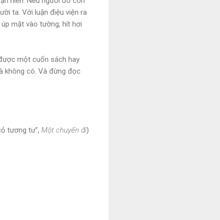
 bạn hiền. Nếu người đó còn
ời ta. Với luận điệu viện ra
 úp mặt vào tường, hít hơi
t được một cuốn sách hay
y là không có. Và đừng đọc
ỏ tương tư",
Một chuyến đi
)