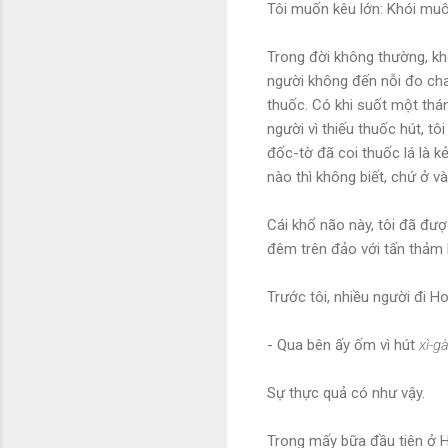
Tôi muốn kêu lớn: Khói mu
Trong đời không thường, khô
người không đến nỗi đo cha
thuốc. Có khi suốt một thá
người vì thiếu thuốc hút, t
đốc-tờ đã coi thuốc lá là k
nào thì không biết, chứ ở và
Cái khổ não này, tôi đã đư
đêm trên đảo với tấn thảm k
Trước tôi, nhiều người đi H
- Qua bên ấy ốm vì hút
xì-g
Sự thực quả có như vậy.
Trong mấy bữa đầu tiên ở Ho