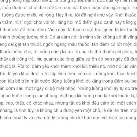
rong phòng hẹp bao nhiêu, thì trong sọ tôi, đám rước của kỷ niệm c
, thắp đuốc đi chơi đêm để làm cho dài thêm cuộc đời ngắn ngủi. Tô
 tưởng được nhiều và rộng. Hay ít ra, tôi đã nghĩ như vậy. Khói thuốc
m thầm, rủ rỉ ngồi chơi với tôi, lắng hồi mõ điếm giao canh hay tiếng 
t thuốc lá để thức đêm. Việc này đã thành một thói quen từ khi tôi 
i thỉnh thoảng tưởng nhớ. Có ai dám nói là mình vốn không có dĩ vãn
 sang cái gạt tàn thuốc ngổn ngang mẩu thuốc, tàn diêm có lót một lớ
huốc bổng nhẹ, tôi sống cùng ký ức. Trong khi thở thuốc phì phèo, tô
n thấy cái trống trải, hiu quạnh của lòng giữa sự ồn ào ban ngày đã đư
huốc lá. Rồi tôi đâm yêu khói; thèm khói lúc thiếu nó, nhớ nó lúc vắ
. Tôi đã yêu khói dưới một tập hình thức của nó. Luồng khói than bán
 con tàu bể trên mặt nước động; luồng khói ét-xăng trong đám bụi ba
án cơm sau một ngày đi bộ mệt nhọc. Những luồng khói ấy tự do trê
bị bó buộc trong gian phòng chật hẹp kín bưng như là khói thuốc lá, 
hẹp, cao, thấp, có khác nhau, nhưng tất cả khói đều cảm tôi một cách
nhàng, là tinh túy, là không chịu đứng yên một chỗ, là đè lên trên mọi c
nh của thoát ly và gây một lý tưởng cho kẻ bực dọc với hiện tại mong