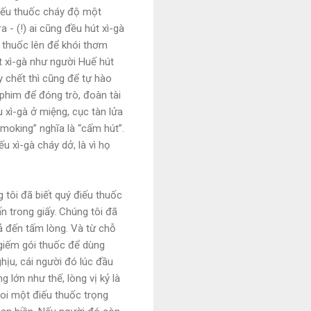
điếu thuốc cháy độ một
a - (!) ai cũng đều hút xì-gà
u thuốc lên để khói thơm
út xì-gà như người Huế hút
y chết thì cũng để tự hào
 phim để đóng trò, đoàn tài
xì-gà ở miệng, cục tàn lửa
moking” nghĩa là “cấm hút”.
u xì-gà cháy dở, là vì họ
g tôi đã biết quý điếu thuốc
n trong giấy. Chúng tôi đã
cả đến tấm lòng. Và từ chỗ
u giếm gói thuốc để dùng
hịu, cái người đó lúc đầu
 lớn như thế, lòng vị kỷ là
coi một điếu thuốc trọng