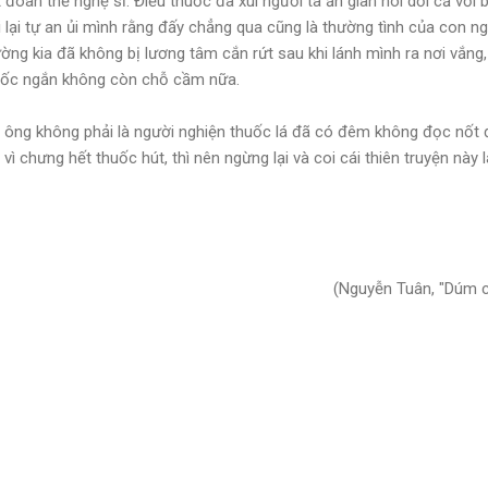
đoàn thể nghệ sĩ. Điếu thuốc đã xui người ta ăn gian nói dối cả với
hi lại tự an ủi mình rằng đấy chẳng qua cũng là thường tình của con ngư
ờng kia đã không bị lương tâm cắn rứt sau khi lánh mình ra nơi vắng,
uốc ngắn không còn chỗ cầm nữa.
u ông không phải là người nghiện thuốc lá đã có đêm không đọc nố
 vì chưng hết thuốc hút, thì nên ngừng lại và coi cái thiên truyện nà
(Nguyễn Tuân, "Dúm c