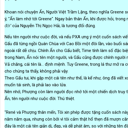
Khoan nói chuyện Ẩn, Người Việt Trầm Lặng, theo nghĩa Greene sử
ý, "Ẩn làm nhớ tới Greene". Ngay bản thân Ẩn, khi được hỏi, tron
đời"
của Nguyễn Thị Ngọc Hải, là tương đối đúng.
Nếu tên người như cuộc đời, và nếu PXA ưng ý một cuốn sách viết 
Gấu đã từng ngồi Quán Chùa với Cao Bồi một đôi lần, vào buổi sáng,
ngoài rất dễ chịu. Chính Ẩn cho Gấu biết, Time tính làm số đặc bi
trong Nam, Ẩn nói tên một người, và Gấu cũng được chính người n
Vả chăng, cái tên là... định mệnh. Tuy Greene, trong lá thư mở ra 
cho chúng ta thấy, không phải vậy.
Theo Gấu tui, khi gặp một cái tên như thế, là kể như, ông đã viết
muốn tái sinh, là phải lao vào lửa.
Nên nhớ, Phượng còn làm người đọc nhớ tới một chiến dịch truy 
Ẩn, tên người như cuộc đời. Thú thiệt.
"René và Phượng thân mến, Tôi xin phép được tặng cuốn sách này
năm năm qua, nhưng còn bởi vì tôi cảm thật hổ thẹn đã mượn căn h
đây là một cái tên giản dị, đẹp, và dễ phát âm, so với những tên 