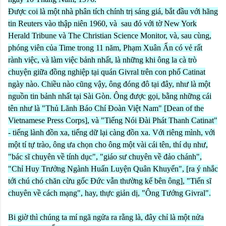
Được coi là một nhà phân tích chính trị sáng giá, bắt đầu với hãng
tin Reuters vào thập niên 1960, và sau đó với tờ New York
Herald Tribune và The Christian Science Monitor, và, sau cùng,
phóng viên của Time trong 11 năm, Phạm Xuân Ẩn có vẻ rất
rành việc, và làm việc bảnh nhất, là những khi ông la cà trò
chuyện giữa đồng nghiệp tại quán Givral trên con phố Catinat
ngày nào. Chiều nào cũng vậy, ông đóng đô tại đây, như là một
nguồn tin bảnh nhất tại Sài Gòn. Ông được gọi, bằng những cái
tên như là "Thủ Lãnh Báo Chí Đoàn Việt Nam" [Dean of the
Vietnamese Press Corps], và "Tiếng Nói Đài Phát Thanh Catinat"
- tiếng lành đồn xa, tiếng dữ lại càng đồn xa. Với riêng mình, với
một tí tự trào, ông ưa chọn cho ông một vài cái tên, thí dụ như,
"bác sĩ chuyên về tính dục", "giáo sư chuyên về đảo chánh",
"Chỉ Huy Trưởng Ngành Huấn Luyện Quân Khuyển", [ra ý nhắc
tới chú chó chăn cừu gốc Đức vẫn thường kế bên ông], "Tiến sĩ
chuyên về cách mạng", hay, thực giản dị, "Ông Tướng Givral".
Bi giờ thì chúng ta mí ngã ngửa ra rằng là, đây chỉ là một nửa