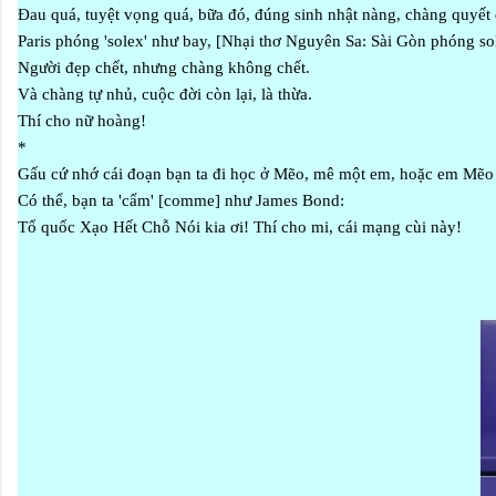
Đau quá, tuyệt vọng quá, bữa đó, đúng sinh nhật nàng, chàng quyết 
Paris phóng 'solex' như bay, [Nhại thơ Nguyên Sa: Sài Gòn phóng so
Người đẹp chết, nhưng chàng không chết.
Và chàng tự nhủ, cuộc đời còn lại, là thừa.
Thí cho nữ hoàng!
*
Gấu cứ nhớ cái đoạn bạn ta đi học ở Mẽo, mê một em, hoặc em Mẽo 
Có thể, bạn ta 'cẩm' [comme] như James Bond:
Tổ quốc Xạo Hết Chỗ Nói kia ơi! Thí cho mi, cái mạng cùi này!