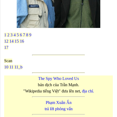
1
2
3
4
5
6
7
8
9
12
14
15
16
17
Scan
10
11
11_b
The Spy Who Loved Us
bản dịch của Trần Mạnh.
"Wikipedia tiếng Việt" đưa lên net,
địa chỉ.
Phạm Xuân Ẩn
trả lời phỏng vấn