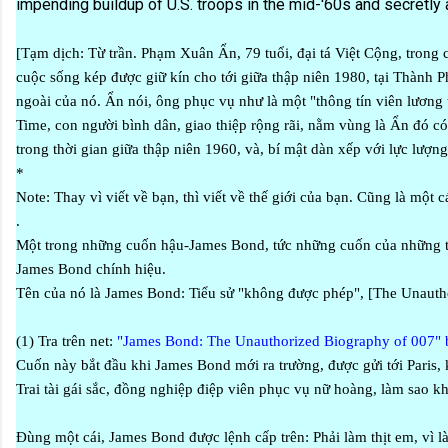
impending buildup of U.S. troops in the mid-'60s and secretly
[Tạm dịch: Từ trần. Phạm Xuân Ẩn, 79 tuổi, đại tá Việt Cộng, trong 
cuộc sống kép được giữ kín cho tới giữa thập niên 1980, tại Thành P
ngoài của nó. Ẩn nói, ông phục vụ như là một "thông tín viên lương 
Time, con người bình dân, giao thiệp rộng rãi, nằm vùng là Ẩn đó 
trong thời gian giữa thập niên 1960, và, bí mật dàn xếp với lực lư
*
Note: Thay vì viết về bạn, thì viết về thế giới của bạn. Cũng là một 
.
Một trong những cuốn hậu-James Bond, tức những cuốn của những tác 
James Bond chính hiệu.
Tên của nó là James Bond: Tiểu sử "không được phép", [The Unautho
(1) Tra trên net:
"James Bond: The Unauthorized Biography of 007" 
Cuốn này bắt đầu khi James Bond mới ra trường, được gửi tới Paris, 
Trai tài gái sắc, đồng nghiệp điệp viên phục vụ nữ hoàng, làm sao k
Đùng một cái, James Bond được lệnh cấp trên: Phải làm thịt em, vì l