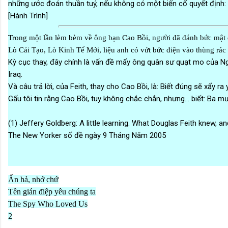
những ước đoán thuần tuý, nếu không có một biến cố quyết định: 
[Hành Trình]
Trong một lần lèm bèm về ông bạn Cao Bồi, người đã đánh bức mật đ
Lò Cải Tạo, Lò Kinh Tế Mới, liệu anh có vứt bức điện vào thùng rác 
Kỳ cục thay, đây chính là vấn đề mấy ông quân sư quạt mo của Ngũ G
Iraq.
Và câu trả lời, của Feith, thay cho Cao Bồi, là: Biết đúng sẽ xẩy r
Gấu tôi tin rằng Cao Bồi, tuy không chắc chắn, nhưng... biết: Ba 
(1) Jeffery Goldberg: A little learning. What Douglas Feith knew, a
The New Yorker số đề ngày 9 Tháng Năm 2005
Ẩn hả, nhớ chứ
Tên gián điệp yêu chúng ta
The Spy Who Loved Us
2