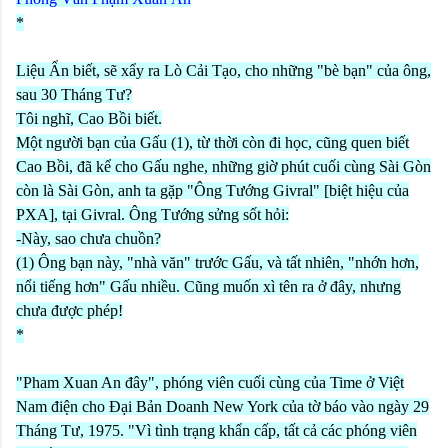
*
Liệu Ẩn biết, sẽ xẩy ra Lò Cải Tạo, cho những "bè bạn" của ông,
sau 30 Tháng Tư?
Tôi nghĩ, Cao Bồi biết.
Một người bạn của Gấu (1), từ thời còn đi học, cũng quen biết
Cao Bồi, đã kể cho Gấu nghe, những giờ phút cuối cùng Sài Gòn
còn là Sài Gòn, anh ta gặp "Ông Tướng Givral" [biệt hiệu của
PXA], tại Givral. Ông Tướng sửng sốt hỏi:
-Này, sao chưa chuồn?
(1) Ông bạn này, "nhà văn" trước Gấu, và tất nhiên, "nhớn hơn,
nổi tiếng hơn" Gấu nhiều. Cũng muốn xì tên ra ở đây, nhưng
chưa được phép!
*
"Pham Xuan An đây", phóng viên cuối cùng của Time ở Việt
Nam điện cho Đại Bản Doanh New York của tờ báo vào ngày 29
Tháng Tư, 1975. "Vì tình trạng khẩn cấp, tất cả các phóng viên