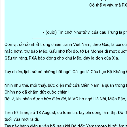
Có thể vì vậy, mà PX
- (cười) Tin chớ. Như tử vi của cậu Trung l
Con vịt cồ cồ nhất trong chiến tranh Việt Nam, theo Gấu, là cái 
mắc hỡm, trừ báo Mẽo. Gấu nhớ hồi đó, tờ Le Monde đi một đường 
Gấu tin rằng, PXA báo động cho chủ Mẽo, đây là đòn của Xịa.
Tuy nhiên, lịch sử có những bất ngờ. Cái gọi là Câu Lạc Bộ Khán
Nhìn như thế, mới thấy, bức điện mở cửa Miền Nam là quan trọng 
Chính nó đã chấm dứt cuộc chiến!
Bởi vì, khi nhận được bức điện đó, là VC bỏ ngỏ Hà Nội, Miền Bắc,
Trên tờ Time, số 18 August, có loan tin, tay phi công làm thịt Đ
tuổi, vừa mới ra đi.
Tay này hãnh diện tuyên bố, sau khi Đô đốc Yamamoto bị tớ làm t