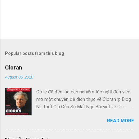
Popular posts from this blog
Cioran
August 06, 2020
Có lẽ đã đến lúc cần nghiêm túc nghĩ đến việc
mở một chuyên đề đích thực về Cioran :p Blog
NL Triết Gia Của Sự Mất Ngủ Bài viết về Ciroran
của Charles Simic thật tuyệt. Gấu cứ tính đi
READ MORE
hoài, mà cứ lu bu hoài. Mới lật ra đi 1 đường
loáng thoáng, vớ được câu này thật tuyệt: Con
người, bị đá văng ra khỏi Thiên Đàng, với 1 tí