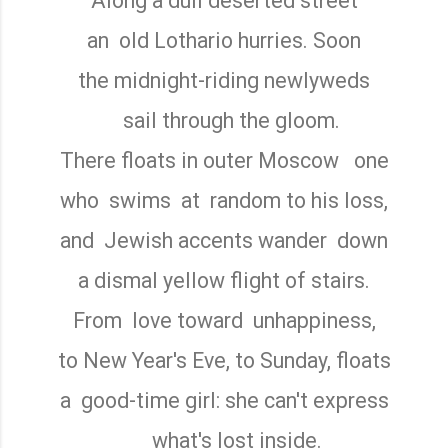
Along a dull deserted street
an
old Lothario hurries. Soon
the midnight-riding newlyweds
sail through the gloom.
There floats in outer Moscow
one
who
swims
at
random to his loss,
and
Jewish accents wander
down
a dismal yellow flight of stairs.
From
love toward
unhappiness,
to New Year's Eve, to Sunday, floats
a
good-time girl: she can't express
what's lost inside.