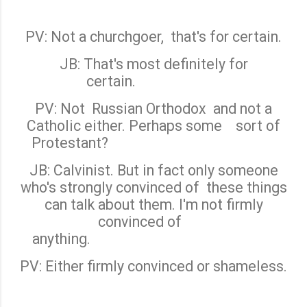
PV: Not a churchgoer,
that's for certain.
JB: That's most definitely for
certain.
PV: Not
Russian Orthodox
and not a
Catholic either. Perhaps some
sort of
Protestant?
JB: Calvinist. But in fact only someone
who's strongly convinced of
these things
can talk about them. I'm not firmly
convinced of
anything.
PV: Either firmly convinced or shameless.