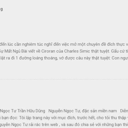
og
đến lúc cần nghiêm túc nghĩ đến việc mở một chuyên đề đích thực về
ự Mất Ngủ Bài viết về Ciroran của Charles Simic thật tuyệt. Gấu cứ tí
 lật ra đi 1 đường loáng thoáng, vớ được câu này thật tuyệt: Con ngườ
 1 tí tưởng tượng, đủ cho nó cảm thấy đời mình sao rất đỗi bi thương!
ị cuộc chiến hành, không làm sao dám bỏ chạy, đúng là tâm trạng Gấ
ng ngày Mậu Thân căng thẳng, Đại Học đóng cửa, cô bạn về quê, nỗi 
cơn bàng hoàng khi cận kề cái chết theo từng cơn hấp hối của thành 
gọc Tư Trần Hữu Dũng Nguyễn Ngọc Tư, đặc sản miền nam Diễn
ới bạn đọc: Tôi lập trang này với mục đích, trước hết, cho tôi thu thậ
guyễn Ngọc Tư rải rác trên web , và sau đó chia sẻ với những bạn t