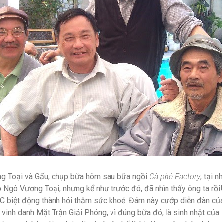
ng Toại và Gấu, chụp bữa hôm sau bữa ngồi
Cà phê Factory
, tại 
p Ngô Vương Toại, nhưng kể như trước đó, đã nhìn thấy ông ta rồi
C biệt động thành hỏi thăm sức khoẻ. Đám này cướp diễn đàn của
 vinh danh Mặt Trận Giải Phóng, vì đúng bữa đó, là sinh nhật của