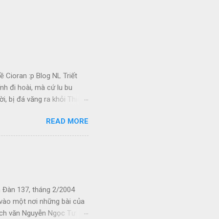
 Cioran :p Blog NL Triết
nh đi hoài, mà cứ lu bu
i, bị đá văng ra khỏi Thiên
 Ui chao, hồi còn trẻ, bị
READ MORE
u khi đó. Kiếp Khác Cõi
nhớ bám riết vào da thịt
phố cùng với tiếng hỏa t...
 Đàn 137, tháng 2/2004
p vào một nơi những bài của
hích văn Nguyễn Ngọc Tư