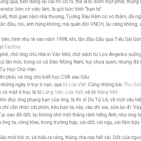
oảng quá, bèn dằng lại cái mi cờ rô, thế là bị đòm một phát, thủng
ator, bèn có việc làm, là gửi bức hình "bạn ta".
biết, thời gian nằm nhà thương, Tướng Râu Kẽm có vô thăm, đề n
c đầu, nói, anh hùng không, mà quân đội VNCH, lại càng không, vì 
tiên, hình như là vào năm 1998, khi, lần đầu Gấu qua Tiểu Sài Gò
tại
Factory.
phê, chờ ông chủ nhà in Văn Mới, chở sách từ Los Angeles xuống
 cũ lẫn mới, trong có cả Đào Mộng Nam, tuy chưa quen, nhưng đã t
n Tự Học Chữ Hán.
thì phải, và ông cho biết học CVA sau Gấu.
những ngày ở trại tị nạn, qua
tờ Lửa Việt
. Cũng những bài
Thư Gửi
có mặt ở trại, là tờ
Làng Văn, Lửa Việt
, và tờ
Nắng Mới.
 khi đọc ông phạng bạn của ông, là thi sĩ Du Tử Lê, về một câu ti
 chỉ cần nhắc cái phôn, kêu bạn ta, này, câu đó sai, sửa lại đi. V
ại sao đã dốt, lại không nhờ một thằng rành tiếng Anh, như ông t
 ông ta, công khai, trong trường hợp, cái dốt, cái ngu, cái tầm bậy
 Gấu mới hỡi ơi, và hiểu ra rằng, thằng cha này hết xài. Dốt của ngườ