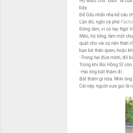
Họ Buồi, chữ “buồi” là củ
bậy.
Để Gấu nhẩn nha kể câu ch
Lần đó, ngồi cà phê
Factor
Đông lắm, vì có tay Ngô V
Mẽo, hộ tống, làm một chu
quật cho vài cú nên thân 
bạn bè thân quen, hoặc kh
-Trong hai đứa mình, đố b
Trong khi Bùi Hồng Sĩ còn
-Hai ông bắt thăm đi.
Bắt thăm gì nữa. Nhìn ông 
Cái này, người xưa gọi là 