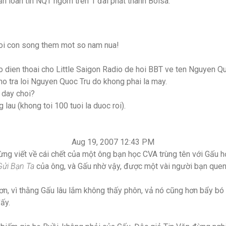
 loan tin NQT ngỏm trên 1 đài phát thanh Bolsa.
oi con song them mot so nam nua!
 dien thoai cho Little Saigon Radio de hoi BBT ve ten Nguyen Quo
 no tra loi Nguyen Quoc Tru do khong phai la may.
 day choi?
au (khong toi 100 tuoi la duoc roi).
Aug 19, 2007 12:43 PM
ng viết về cái chết của một ông bạn học CVA trùng tên với Gấu hơ
Gửi Bạn Ta
của ông, và Gấu nhờ vậy, được một vài người bạn quen 
ơn, vì thằng Gấu lâu lắm không thấy phôn, vả nó cũng hơn bẩy bó 
đấy.