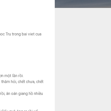
c Tru trong bai viet cua
n một lần rồi.
thăm hỏi, chết chưa, chết
rồi, ân oán giang hồ nhiều