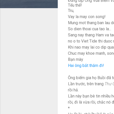
Đúng dịp Ông Vua Biếm Văn
Tếu thế!
Tru,
Vay la may con song!
Mung mot thang ban lau d
So dien thoai cua tao la...
Sang nay thang Ham va tao
no o to Viet Tide thi duoc
Khi nao may lai co dip qua
Chuc may khoe manh, song l
Bạn mày
Hai ông bắt thăm đi!
Ông biếm gia họ Buồi đã từ
Lần trước, trên trang
Thư 
rồi hả.
Lần này bạn bè tin nhiều h
rồi, đi là vừa rồi, chắc nó 
*