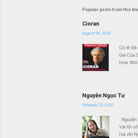
Popular posts from this bl
Cioran
August 06, 2020
Có lẽ đã 
Gia Của S
hoài. Mới
Đàng, với
em bỏ, b
khác Nhữ
thay cho 
Nguyễn Ngọc Tư
February 23, 2020
Nguyễn N
Vài lời v
(và về) N