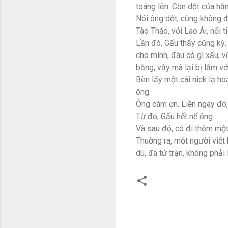
toáng lên. Còn dốt của hắn
Nói ông dốt, cũng không đ
Tào Tháo, với Lao Ái, nổi t
Lần đó, Gấu thấy cũng kỳ.
cho mình, đâu có gì xấu, v
bằng, vậy mà lại bị lầm v
Bèn lấy một cái nick lạ ho
ông.
Ông cám ơn. Liền ngay đó, 
Từ đó, Gấu hết nể ông.
Và sau đó, có đi thêm một
Thuờng ra, một người viết 
dù, đã tử trận, không phải
C
o