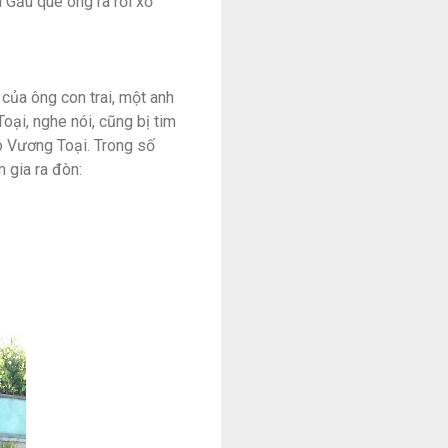
 Gấu quê ông ra rồi xổ
của ông con trai, một anh
oại, nghe nói, cũng bị tim
gô Vương Toại. Trong số
 gia ra đòn: