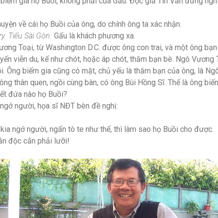
a biếm gia họ Buồi, không phải của Gấu. Độc giả Tin Văn đừng nghi
uyện về cái họ Buồi của ông, do chính ông ta xác nhận.
y. Tiểu Sài Gòn.
Gấu là khách phương xa.
ương Toại, từ Washington D.C. được ông con trai, và một ông bạn 
yến viễn du, kể như chót, hoặc áp chót, thăm bạn bè. Ngô Vương T
rồi. Ông biếm gia cũng có mặt, chủ yếu là thăm bạn của ông, là N
ông thân quen, ngồi cùng bàn, có ông Bùi Hồng Sĩ. Thế là ông biếm
iết đứa nào họ Buồi?
 ngớ người, họa sĩ NĐT bèn đề nghị:
kia ngớ người, ngẩn tò te như thế, thì làm sao họ Buồi cho được.
rắn độc cắn phải lưỡi!