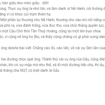
, hắn giấu như mèo giấu... dốt!
úng. Thực sự ông ta nhớ lộn, và lầm danh sĩ Nễ Hành, cởi truồng 
iếng vì có khúc củi trùm thiên hạ.
 Một phần lại thương cho Nễ Hành, thương cho câu nói nổi tiếng 
ừa phô ra, vừa đánh trống, vừa đọc thơ, vừa chửi thằng quyền lực,
ới một Cậu Chó thời Tần Thuỷ Hoàng, cũng lại một tên bạo chúa.
ắc, vì cũng nể ông họ Bùi, và thấy cũng chẳng có gì phải xưng dan
ông delete bài viết. Chẳng cáo lỗi, cáo liếc, về cái sự lầm lẫn của
 hai đường chọc quê ông. Thành thử cái vụ ông rủa Gấu, cũng đá
khác, khi có sự mập mờ như thế, sẽ đi một đường tiểu chú, thí dụ,
 là thằng cha NQT, có biệt danh là Gấu.