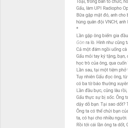
Toại, trong ban tổ chức, h
Gấu, làm UPI Radiopho Oper
Bữa gặp mặt đó, anh cho 
hùng quân đội VNCH, anh lắ
*
Lần gặp ông biếm gia đầu 
Gòn
ra lò. Hình như cũng 
Cả một đám ngồi uống cà 
Gấu mỏi tay ký tặng, bạn,
học trò của ông, qua cuố
Lần sau, tại một tiệm phở 
Tuy nhiên Gấu đọc ông, từ 
có ba tờ báo thường xuyên 
Lần đầu bực, cũng lâu rồi,
Gấu thực sự bị sốc. Ông ta
dậy dỗ bạn. Tại sao dốt? T
Ông ta có thể chửi bạn của
ta, có hại cho nhiều người.
Rồi tới cái lần ông ta dốt,