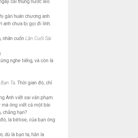
 ngay cái thùng nước lèo.
ghị gắn huân chương anh
anh chưa bị gọi đi lính.
n, nhân cuốn
Lần Cuối Sài
.
ừng nghe tiếng, và còn là
 Bạn Ta
. Thời gian đó, chỉ
ếng Anh viết sai văn phạm.
ậy mà ông viết cả một bài
a, chẳng hạn?
 đó, la bêtise, của bạn ông
i, dù là bạn ta, hắn la