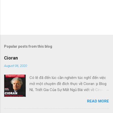
Popular posts from this blog
Cioran
August 06, 2020
Có lẽ đã đến lúc cần nghiêm túc nghĩ đến việc
mở một chuyên đề đích thực về Cioran :p Blog
NL Triết Gia Của Sự Mất Ngủ Bài viết về Ciroran
của Charles Simic thật tuyệt. Gấu cứ tính đi
READ MORE
hoài, mà cứ lu bu hoài. Mới lật ra đi 1 đường
loáng thoáng, vớ được câu này thật tuyệt: Con