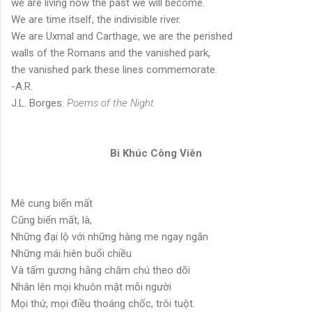
we are living now the past we will become.
We are time itself, the indivisible river.
We are Uxmal and Carthage, we are the perished
walls of the Romans and the vanished park,
the vanished park these lines commemorate.
-A.R.
J.L. Borges:
Poems of the Night
Bi Khúc Công Viên
Mê cung biến mất
Cũng biến mất, là,
Những đại lộ với những hàng me ngay ngắn
Những mái hiên buổi chiều
Và tấm gương hằng chăm chú theo dõi
Nhân lên mọi khuôn mặt mỗi người
Mọi thứ, mọi điều thoáng chốc, trôi tuột.