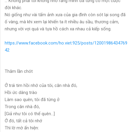
... Không phải tôi không nhớ rằng mình đã từng có một cuộc
đời khác.
Nó giống như vài tấm ảnh xưa của gia đình còn sót lại song đã
ố vàng, mà khi xem lại khiến ta ít nhiều âu sầu, thương cảm,
nhưng vời vợi quá và tựa hồ cách xa nhau cả kiếp sống.
https://www.facebook.com/ho.viet.925/posts/12001986434769
42
Thăm lần chót
Ở trái tim hồi nhớ của tôi, căn nhà đó,
Hồi ức dâng trào
Làm sao quên, tôi đã từng ở
Trong căn nhà đó,
[Giả như tôi có thể quên…]
Ở đó, tất cả tôi nhớ
Thì lờ mờ ẩn hiện: