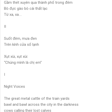
Gầm thét xuyên qua thành phố trong đêm
Bò đực gào bò cái thất lạc
Từ xa, xa….
II
Suốt đêm, mưa đen
Trên kính cửa sổ lạnh
Xụt xùi, xụt xùi:
“Chúng mình là chị em”
I
Night Voices
The great metal cattle of the train yards
bawl and bawl across the city in the darkness
cows calling their lost calves