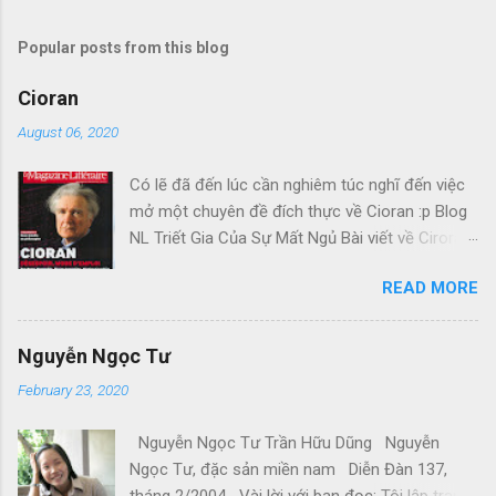
Popular posts from this blog
Cioran
August 06, 2020
Có lẽ đã đến lúc cần nghiêm túc nghĩ đến việc
mở một chuyên đề đích thực về Cioran :p Blog
NL Triết Gia Của Sự Mất Ngủ Bài viết về Ciroran
của Charles Simic thật tuyệt. Gấu cứ tính đi
READ MORE
hoài, mà cứ lu bu hoài. Mới lật ra đi 1 đường
loáng thoáng, vớ được câu này thật tuyệt: Con
người, bị đá văng ra khỏi Thiên Đàng, với 1 tí
Nguyễn Ngọc Tư
tưởng tượng, đủ cho nó cảm thấy đời mình sao
February 23, 2020
rất đỗi bi thương! Ui chao, hồi còn trẻ, bị em bỏ,
bị cuộc chiến hành, không làm sao dám bỏ
Nguyễn Ngọc Tư Trần Hữu Dũng Nguyễn
chạy, đúng là tâm trạng Gấu khi đó. Kiếp Khác
Ngọc Tư, đặc sản miền nam Diễn Đàn 137,
Cõi khác Những ngày Mậu Thân căng thẳng, Đại
tháng 2/2004 Vài lời với bạn đọc: Tôi lập trang