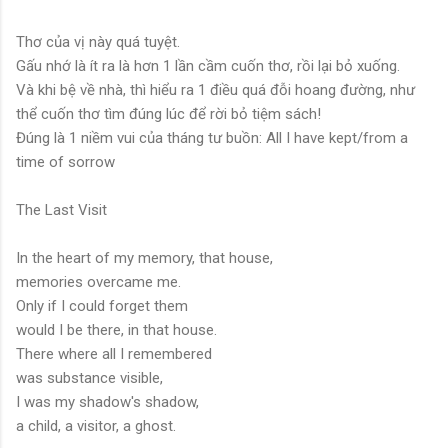
Thơ của vị này quá tuyệt.
Gấu nhớ là ít ra là hơn 1 lần cầm cuốn thơ, rồi lại bỏ xuống.
Và khi bệ về nhà, thì hiểu ra 1 điều quá đỗi hoang đường, như
thể cuốn thơ tìm đúng lúc để rời bỏ tiệm sách!
Đúng là 1 niềm vui của tháng tư buồn: All I have kept/from a
time of sorrow
The Last Visit
In the heart of my memory, that house,
memories overcame me.
Only if I could forget them
would I be there, in that house.
There where all I remembered
was substance visible,
I was my shadow's shadow,
a child, a visitor, a ghost.