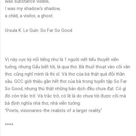
was substance visible,
I was my shadow's shadow,
a child, a visitor, a ghost.
Ursula K. Le Guin: So Far So Good
Vị này cực kỳ nổi tiếng như là 1 người viết tiểu thuyết viễn
tuởng, nhưng Gấu biết tới, là qua thơ. Bà thuở thoạt vào cõi văn
thơ, cũng nghĩ mình là thi sĩ. Và thơ của bà thật quá đỗi thần
sầu. GCC giới thiệu gần hết thơ của bà trong tuyển tập So Far
So Good, nhưng thú thật những bản dịch đều chưa đạt. Có gì
đó còn trắc trở. Và trắc trở, có lẽ là do chưa tới được cõi mà
bà định nghĩa nhà thơ, nhà viễn tưởng:
"Poets, visionaries-the realists of a larger reality."
****