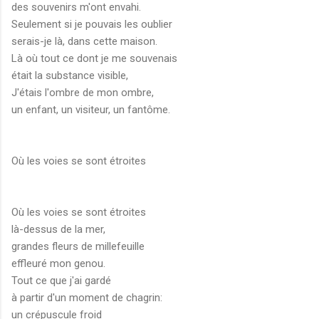
des souvenirs m'ont envahi.
Seulement si je pouvais les oublier
serais-je là, dans cette maison.
Là où tout ce dont je me souvenais
était la substance visible,
J'étais l'ombre de mon ombre,
un enfant, un visiteur, un fantôme.
Où les voies se sont étroites
Où les voies se sont étroites
là-dessus de la mer,
grandes fleurs de millefeuille
effleuré mon genou.
Tout ce que j'ai gardé
à partir d'un moment de chagrin:
un crépuscule froid