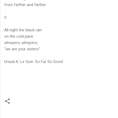
from farther and farther
II
All night the black rain
on the cold pane
whispers, whispers,
“we are your sisters”
Ursula K. Le Guin: So Far So Good
C