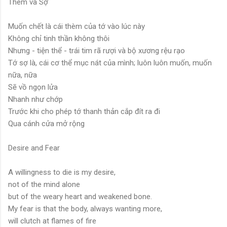
Thèm và Sợ
Muốn chết là cái thèm của tớ vào lúc này
Không chỉ tinh thần không thôi
Nhưng - tiện thể - trái tim rã rượi và bộ xương rệu rạo
Tớ sợ là, cái cơ thể mục nát của mình; luôn luôn muốn, muốn
nữa, nữa
Sẽ vồ ngọn lửa
Nhanh như chớp
Trước khi cho phép tớ thanh thản cắp đít ra đi
Qua cánh cửa mở rộng
Desire and Fear
A willingness to die is my desire,
not of the mind alone
but of the weary heart and weakened bone.
My fear is that the body, always wanting more,
will clutch at flames of fire