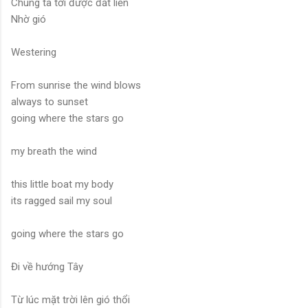
Chúng ta tới được đất liền
Nhờ gió
Westering
From sunrise the wind blows
always to sunset
going where the stars go
my breath the wind
this little boat my body
its ragged sail my soul
going where the stars go
Đi về hướng Tây
Từ lúc mặt trời lên gió thổi