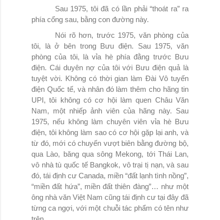
Sau 1975, tôi đã có lần phải “thoát ra” ra
phía cổng sau, bằng con đường này.
Nói rõ hơn, trước 1975, văn phòng của
tôi, là ở bên trong Bưu điện. Sau 1975, văn
phòng của tôi, là vỉa hè phía đằng trước Bưu
điện. Cái duyên nợ của tôi với Bưu điện quả là
tuyệt vời. Không có thời gian làm Đài Vô tuyến
điện Quốc tế, và nhân đó làm thêm cho hãng tin
UPI, tôi không có cơ hội làm quen Châu Văn
Nam, một nhiếp ảnh viên của hãng này. Sau
1975, nếu không làm chuyên viên vỉa hè Bưu
điện, tôi không làm sao có cơ hội gặp lại anh, và
từ đó, mới có chuyến vượt biên bằng đường bộ,
qua Lào, băng qua sông Mekong, tới Thái Lan,
vô nhà tù quốc tế Bangkok, vô trại tị nạn, và sau
đó, tái định cư Canada, miền “đất lạnh tình nồng”,
“miền đất hứa”, miền đất thiên đàng”… như một
ông nhà văn Việt Nam cũng tái định cư tại đây đã
từng ca ngợi, với một chuỗi tác phẩm có tên như
trên.