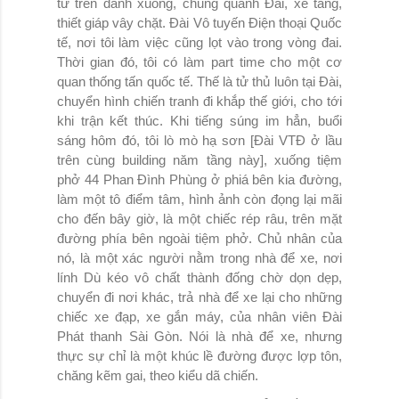
từ trên đánh xuống, chung quanh Đài, xe tăng,
thiết giáp vây chặt. Đài Vô tuyến Điện thoại Quốc
tế, nơi tôi làm việc cũng lọt vào trong vòng đai.
Thời gian đó, tôi có làm part time cho một cơ
quan thống tấn quốc tế. Thế là tử thủ luôn tại Đài,
chuyển hình chiến tranh đi khắp thế giới, cho tới
khi trận kết thúc. Khi tiếng súng im hẳn, buổi
sáng hôm đó, tôi lò mò hạ sơn [Đài VTĐ ở lầu
trên cùng building năm tầng này], xuống tiệm
phở 44 Phan Đình Phùng ở phiá bên kia đường,
làm một tô điểm tâm, hình ảnh còn đọng lại mãi
cho đến bây giờ, là một chiếc rép râu, trên mặt
đường phía bên ngoài tiệm phở. Chủ nhân của
nó, là một xác người nằm trong nhà để xe, nơi
lính Dù kéo vô chất thành đống chờ dọn dẹp,
chuyển đi nơi khác, trả nhà để xe lại cho những
chiếc xe đạp, xe gắn máy, của nhân viên Đài
Phát thanh Sài Gòn. Nói là nhà để xe, nhưng
thực sự chỉ là một khúc lề đường được lợp tôn,
chăng kẽm gai, theo kiểu dã chiến.