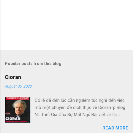
Popular posts from this blog
Cioran
August 06, 2020
Có lẽ đã đến lúc cần nghiêm túc nghĩ đến việc
mở một chuyên đề đích thực về Cioran :p Blog
NL Triết Gia Của Sự Mất Ngủ Bài viết về Ciroran
của Charles Simic thật tuyệt. Gấu cứ tính đi
READ MORE
hoài, mà cứ lu bu hoài. Mới lật ra đi 1 đường