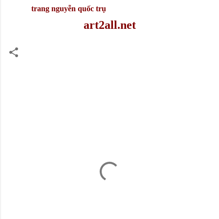
trang nguyễn quốc trụ
art2all.net
C
o
m
m
e
n
t
s