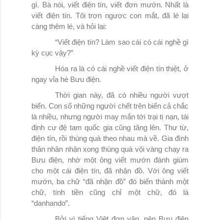
gì. Bà nói, viết điện tín, viết đơn mướn. Nhất là
viết điện tín. Tôi trợn ngược con mắt, đã lé lại
càng thêm lé, và hỏi lại:
“Viết điện tín? Làm sao cái có cái nghề gì
kỳ cục vậy?”
Hóa ra là có cái nghề viết điện tín thiệt, ở
ngay vỉa hè Bưu điện.
Thời gian này, đã có nhiều người vượt
biển. Con số những người chết trên biển cả chắc
là nhiều, nhưng người may mắn tới trại tị nạn, tái
định cư đệ tam quốc gia cũng tăng lên. Thư từ,
điện tín, rồi thùng quà theo nhau mà về. Gia đình
thân nhân nhận xong thùng quà vội vàng chạy ra
Bưu điện, nhờ một ông viết mướn đánh giùm
cho một cái điện tín, đã nhận đồ. Với ông viết
mướn, ba chữ “đã nhận đồ” đó biến thành một
chữ, tính tiền cũng chỉ một chữ, đó là
“danhando”.
Bởi vì tiếng Việt đơn vận, nên Bưu điện