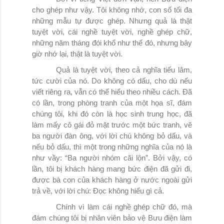
cho ghép như vậy. Tôi không nhớ, con số tối đa
những mẫu tự được ghép. Nhưng quả là thật
tuyệt vời, cái nghề tuyệt vời, nghề ghép chữ,
những năm tháng đói khổ như thế đó, nhưng bây
giờ nhớ lại, thật là tuyệt vời.
Quả là tuyệt vời, theo cả nghĩa tiếu lâm,
tức cười của nó. Do không có dấu, cho dù nếu
viết riêng ra, vẫn có thể hiểu theo nhiều cách. Đã
có lần, trong phòng tranh của một họa sĩ, đám
chúng tôi, khi đó còn là học sinh trung học, đã
làm mấy cô gái đỏ mặt trước một bức tranh, vẽ
ba người đàn ông, với lời chú không bỏ dấu, và
nếu bỏ dấu, thì một trong những nghĩa của nó là
như vầy: “Ba người nhóm cãi lộn”. Bởi vậy, có
lần, tôi bị khách hàng mang bức điện đã gửi đi,
được bà con của khách hàng ở nước ngoài gửi
trả về, với lời chú: Đọc không hiểu gì cả.
Chính vì làm cái nghề ghép chữ đó, mà
đám chúng tôi bị nhân viên bảo vệ Bưu điện làm