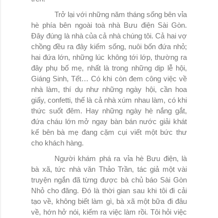
Trở lại với những năm tháng sống bên vỉa
hè phía bên ngoài toà nhà Bưu điện Sài Gòn.
Đây đúng là nhà của cả nhà chúng tôi. Cả hai vợ
chồng đều ra đây kiếm sống, nuôi bốn đứa nhỏ;
hai đứa lớn, những lúc không tới lớp, thường ra
đây phụ bố mẹ, nhất là trong những dịp lễ hội,
Giáng Sinh, Tết… Có khi còn đem công việc về
nhà làm, thí dụ như những ngày hội, cần hoa
giấy, confetti, thế là cả nhà xúm nhau làm, có khi
thức suốt đêm. Hay những ngày hè nắng gắt,
đứa cháu lớn mở ngay bàn bán nước giải khát
kế bên bà mẹ đang cặm cụi viết một bức thư
cho khách hàng.
Người khám phá ra vỉa hè Bưu điện, là
bà xã, tức nhà văn Thảo Trần, tác giả một vài
truyện ngắn đã từng được bà chủ báo Sài Gòn
Nhỏ cho đăng. Đó là thời gian sau khi tôi đi cải
tạo về, không biết làm gì, bà xã một bữa đi đâu
về, hớn hở nói, kiếm ra việc làm rồi. Tôi hỏi việc