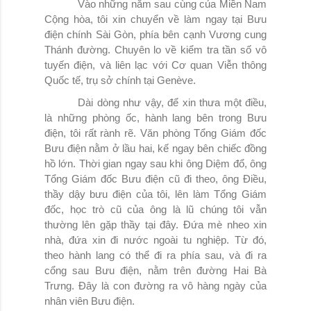
Vào những năm sau cùng của Miền Nam
Cộng hòa, tôi xin chuyển về làm ngay tại Bưu
điện chính Sài Gòn, phía bên cạnh Vương cung
Thánh đường. Chuyên lo về kiểm tra tần số vô
tuyến điện, và liên lạc với Cơ quan Viễn thông
Quốc tế, trụ sở chính tại Genève.
Dài dòng như vậy, để xin thưa một điều,
là những phòng ốc, hành lang bên trong Bưu
điện, tôi rất rành rẽ. Văn phòng Tổng Giám đốc
Bưu điện nằm ở lầu hai, kế ngay bên chiếc đồng
hồ lớn. Thời gian ngay sau khi ông Diệm đổ, ông
Tổng Giám đốc Bưu điện cũ đi theo, ông Điều,
thầy dậy bưu điện của tôi, lên làm Tổng Giám
đốc, học trò cũ của ông là lũ chúng tôi vẫn
thường lên gặp thầy tại đây. Đứa mè nheo xin
nhà, đứa xin đi nước ngoài tu nghiệp. Từ đó,
theo hành lang có thể đi ra phía sau, và đi ra
cổng sau Bưu điện, nằm trên đường Hai Bà
Trưng. Đây là con đường ra vô hàng ngày của
nhân viên Bưu điện.