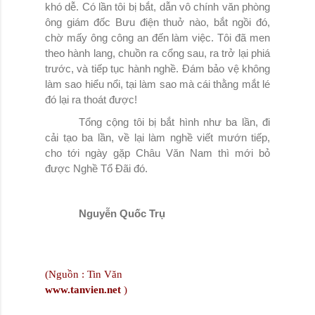
khó dễ. Có lần tôi bị bắt, dẫn vô chính văn phòng
ông giám đốc Bưu điện thuở nào, bắt ngồi đó,
chờ mấy ông công an đến làm việc. Tôi đã men
theo hành lang, chuồn ra cổng sau, ra trở lại phiá
trước, và tiếp tục hành nghề. Đám bảo vệ không
làm sao hiểu nổi, tại làm sao mà cái thằng mắt lé
đó lại ra thoát được!
Tổng cộng tôi bị bắt hình như ba lần, đi
cải tạo ba lần, về lại làm nghề viết mướn tiếp,
cho tới ngày gặp Châu Văn Nam thì mới bỏ
được Nghề Tổ Đãi đó.
Nguyễn Quốc Trụ
(Nguồn : Tin Văn
www.tanvien.net
)