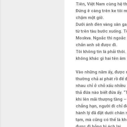
Tiên, Việt Nam cùng hệ t
Đứng ê càng trên ke tôi m
chậm một giờ.
Dưới ánh đèn vàng sân ga,
từ trên tàu bước xuống. T
Moskva. Ngoắc thì ngoắc c
chắn anh sẽ được đi.
Tôi không tin là phải thôi
không khác gì hai tên â
Vào những năm ấy, được ra
thường chả ai phát rồ để đ
nhau chỉ ở chỗ xấu nhiều h
thả đứa nào biết đứa ấy. 
khi lên mãi thượng tầng – 
chẳng hạn, người đi chỉ đ
hành lý đã đặt dưới chân r
tạm, mà cũng có thể là kh
được đi bỗng bị ách lại.