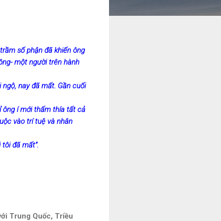
 trầm số phận đã khiến ông
a ông- một người trên hành
i ngộ, nay đã mất. Gần cuối
 ông í mới thấm thía tất cả
ộc vào trí tuệ và nhân
 tôi đã mất”.
ới Trung Quốc, Triều