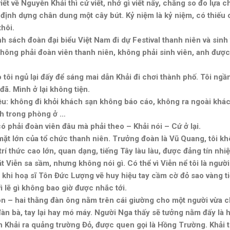
 viết về Nguyễn Khải thì cứ viết, nhớ gì viết nấy, chẳng so đo lự
ý định dựng chân dung một cây bút. Kỷ niệm là kỷ niệm, có thiếu 
thôi.
 sách đoàn đại biểu Việt Nam đi dự Festival thanh niên và sinh v
không phải đoàn viên thanh niên, không phải sinh viên, anh được
 tôi ngủ lại đấy để sáng mai dẫn Khải đi chơi thành phố. Tôi ngần
đã. Mình ở lại không tiện.
iều: không đi khỏi khách sạn không báo cáo, không ra ngoài khá
ch trong phòng ở …
 phải đoàn viên đâu mà phải theo – Khải nói – Cứ ở lại.
o mặt lớn của tổ chức thanh niên. Trưởng đoàn là Vũ Quang, tôi 
trí thức cao lớn, quan dạng, tiếng Tây làu làu, được đảng tín nhi
ặt Viễn sa sầm, nhưng không nói gì. Có thể vì Viễn nể tôi là ngườ
hi hoạ sĩ Tôn Đức Lượng vẽ huy hiệu tay cầm cờ đỏ sao vàng tiế
ì lẽ gì không bao giờ được nhắc tới.
n – hai thằng đàn ông nằm trên cái giường cho một người vừa c
n bà, tay lại hay mó máy. Người Nga thấy sẽ tưởng nằm đấy là h
 Khải ra quảng trường Đỏ, được quen gọi là Hồng Trường. Khải t