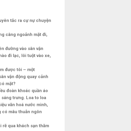
guyên tắc ra cự nự chuyện
câng câng ngoảnh mặt đi,
rên đường vào sân vận
o đi lạc, lôi tuột vào xe,
úm được tôi – một
g sân vận động quay cảnh
 có mặt?
hiều đoàn khoác quần áo
sáng trưng. Loa to loa
hiệu văn hoá nước mình,
ng có mâu thuẫn ngôn
i rẽ qua khách sạn thăm