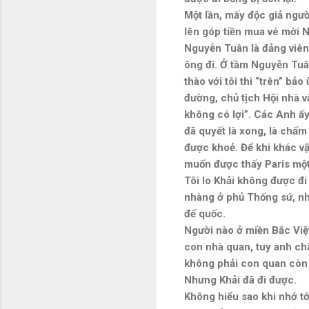
Một lần, mấy độc giả ngư
lên góp tiền mua vé mời N
Nguyễn Tuân là đảng viên, 
ông đi. Ở tầm Nguyễn Tuân
thào với tôi thì “trên” bả
đường, chủ tịch Hội nhà v
không có lợi”. Các Anh ấy
đã quyết là xong, là chấm
được khoẻ. Để khi khác v
muốn được thấy Paris một
Tôi lo Khải không được đi 
nhàng ở phủ Thống sứ, nhưn
đế quốc.
Người nào ở miền Bắc Việt 
con nhà quan, tuy anh ch
không phải con quan còn l
Nhưng Khải đã đi được.
Không hiểu sao khi nhớ tớ