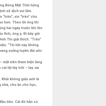
Vang Bóng Một Thời hứng
nh xê dịch vui lắm.
 “trên”, xin “trên” cho
ao hơn. Theo lời ông thì
úng hai ngày trước khi lên
 thôi, ông ạ. Đi bây giờ
nh Thi giải thích. “Trên”
iếu: “Tôi hồi này không
 mang xuống tuyền đài ước
 – một viên tham biện làng
ái tội tày trời – tay sai
. Khải không giấu anh là
g nhà, cho ăn cho học,
đầu tiên. Cái đó hẳn có