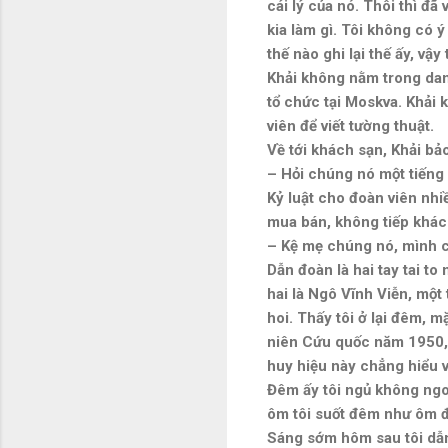
cái lý của nó. Thôi thì đã
kia làm gì. Tôi không có 
thế nào ghi lại thế ấy, vậy 
Khải không nằm trong danh
tổ chức tại Moskva. Khải 
viên để viết tường thuật.
Về tới khách sạn, Khải bảo
– Hỏi chúng nó một tiếng 
Kỷ luật cho đoàn viên nh
mua bán, không tiếp khá
– Kệ mẹ chúng nó, mình có
Dẫn đoàn là hai tay tai t
hai là Ngô Vĩnh Viễn, một 
hoi. Thấy tôi ở lại đêm, m
niên Cứu quốc năm 1950, k
huy hiệu này chẳng hiểu v
Đêm ấy tôi ngủ không ngo
ôm tôi suốt đêm như ôm đà
Sáng sớm hôm sau tôi dẫn