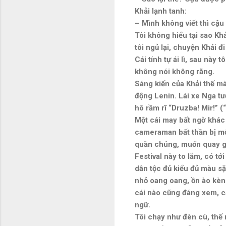
Khải lạnh tanh:
– Mình không viết thì cậu 
Tôi không hiểu tại sao Kh
tôi ngủ lại, chuyện Khải 
Cái tính tự ái lì, sau này
không nói không rằng.
Sáng kiến của Khải thế mà
động Lenin. Lái xe Nga tưở
hô rầm rĩ “Druzba! Mir!” (
Một cái may bất ngờ khác
cameraman bất thần bị mổ 
quần chúng, muốn quay gì 
Festival này to lắm, có t
dân tộc đủ kiểu đủ màu s
nhỏ oang oang, ồn ào kèn 
cái nào cũng đáng xem, c
ngữ.
Tôi chạy như đèn cù, thế