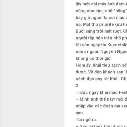
lấy một cái máy ảnh đem t
cũng như kim, chữ “hồng” 
bây giờ người ta coi màu
nó. Một thứ priorité (ưu t
Buổi sáng trời mát rượi. 
người tấp nập trên phố ph
tôi dẫn ngay tới Kuznetsk
nước ngoài. Nguyên Ngọc 
không có thời giờ.
Hôm ấy, Khải tiêu sạch số
được. Về đến khách sạn là
cách đọc này rất Khải. Ch
2
Trước ngày khai mạc Festiv
– Mình tính thế này: mỗi 
nhập vào các đoàn mà xem
sạn.
Tôi ngớ ra:
– Sao lại thế? Cậu được p