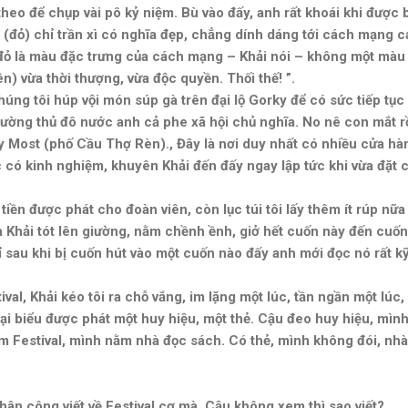
heo để chụp vài pô kỷ niệm. Bù vào đấy, anh rất khoái khi được b
(đỏ) chỉ trần xì có nghĩa đẹp, chẳng dính dáng tới cách mạng c
 đỏ là màu đặc trưng của cách mạng – Khải nói – không một màu
iên) vừa thời thượng, vừa độc quyền. Thối thế! ”.
Chúng tôi húp vội món súp gà trên đại lộ Gorky để có sức tiếp tụ
ường thủ đô nước anh cả phe xã hội chủ nghĩa. No nê con mắt rồi
y Most (phố Cầu Thợ Rèn)., Đây là nơi duy nhất có nhiều cửa hà
có kinh nghiệm, khuyên Khải đến đấy ngay lập tức khi vừa đặt c
 tiền được phát cho đoàn viên, còn lục túi tôi lấy thêm ít rúp nữ
 Khải tót lên giường, nằm chềnh ềnh, giở hết cuốn này đến cuốn
ỉ sau khi bị cuốn hút vào một cuốn nào đấy anh mới đọc nó rất kỹ
al, Khải kéo tôi ra chỗ vắng, im lặng một lúc, tần ngần một lúc, 
đại biểu được phát một huy hiệu, một thẻ. Cậu đeo huy hiệu, mìn
 Festival, mình nằm nhà đọc sách. Có thẻ, mình không đói, nhà
hân công viết về Festival cơ mà. Cậu không xem thì sao viết?