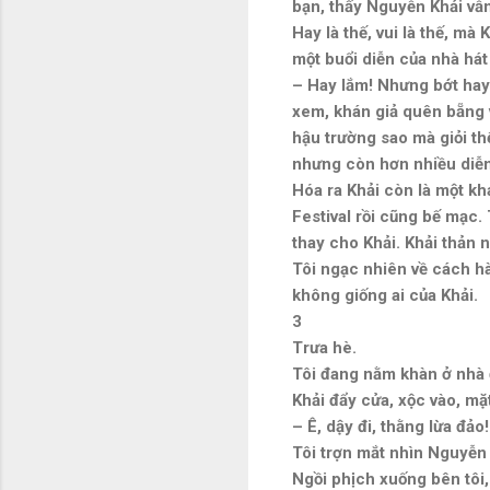
bạn, thấy Nguyễn Khải vẫ
Hay là thế, vui là thế, m
một buổi diễn của nhà hát
– Hay lắm! Nhưng bớt hay đ
xem, khán giả quên bẵng 
hậu trường sao mà giỏi thế
nhưng còn hơn nhiều diễn 
Hóa ra Khải còn là một khá
Festival rồi cũng bế mạc.
thay cho Khải. Khải thản n
Tôi ngạc nhiên về cách hà
không giống ai của Khải.
3
Trưa hè.
Tôi đang nằm khàn ở nhà 
Khải đẩy cửa, xộc vào, mặ
– Ê, dậy đi, thằng lừa đảo!
Tôi trợn mắt nhìn Nguyễn
Ngồi phịch xuống bên tôi,