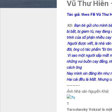
Vũ Thư Hiên 
Tác giả: theo FB Vũ Thư 
.
KD:
Bạn bè gửi cho mình bà
bị bắt, bị giam tù, nay đang
trình của số phận nhiều cay
.
Người được viết, là nhà vă
đời, ông có tác phẩm “Đi tìm
.
Vì sao một người sắp mất m
những vui buồn cay đắng, nh
cách ông
Nay mình xin đăng lên như mộ
Hai cái đều là Mất. Nhưng c
————-
Ảnh Nhà văn Nguyễn Khải
1
Yaroslavsky Vokzal là mộ