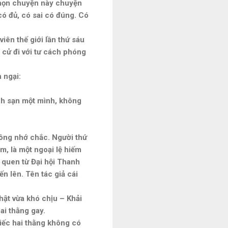
a chọn chuyện này chuyện
có đủ, có sai có đúng. Có
iên thế giới lần thứ sáu
 cử đi với tư cách phóng
 ngại:
ch sạn một mình, không
không nhớ chắc. Người thứ
ệm, là một ngoại lệ hiếm
i quen từ Đại hội Thanh
n lên. Tên tác giả cái
hật vừa khó chịu – Khải
ai thằng gay.
iếc hai thằng không có