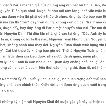
ời Việt ở Paris mê tác giả của những áng văn bất hủ Chùa Đàn, 
guyễn Tuân qua chơi. Được lời như cởi tấm lòng, nhà văn mắc bệ
mà đảng viên thì phải có ý thức tổ chức, ông lập tức báo cáo lên
 mà xin thì “trên” đây trên cùng, không còn có cái “trên” nào c
o ừ, được đấy, hay đấy, ông đi Paris một chuyến cho vui. Thế mà đ
ăn Nguyễn Đình Thi đến tận nhà, ghé vào tai ông: “Các Anh ấy bảo
 là ai, không có lợi là thế nào, Nguyễn Tuân không cần Nguyễn Đì
 hết, không cách nào thay đổi. Nguyễn Tuân đành vuốt bụng xin k
ậy”. Cái khi khác ấy không bao giờ có. Thế là Nguyễn Tuân phải
 lần. Bức điện xin kiếu được nhà nước đánh giùm, miễn phí.
vì lý lịch – anh là con nhà quan. Quan đây chẳng phải cái gì lớn
g vẫn bị coi là quan. Đến thời cách mạng thì, than ôi, nó thành c
Nam thời ấy đều biết lý lịch là cái gì, nó quan trọng đến thế nào
ẳng phải con chính thất. Khốn nỗi, anh được ông quan nuôi tron
à cái gì.
i những kỷ niệm với Nguyễn Khải thì cuộc gặp gỡ này lại hiện ra 