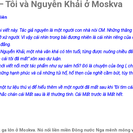
– Tôi và Nguyễn Khải ở Moskva
Hiên
i viết này. Tác giả nguyên là một người con nhà nòi CM. Những thăng
 ở xứ người. Vì vậy cái nhìn trong bài đương nhiên là cái nhìn riêng củ
 đắng.
n Nguyễn Khải, một nhà văn khá có tên tuổi, từng được nuông chiều đã
 cái tôi đã mất” xôn xao dư luận.
ới viết nổi một tác phẩm như sự sám hối? Đó là chuyện của ông í, chỉ
ững hạnh phúc và cả những tủi hổ, hổ thẹn của nghề cầm bút, tùy thu
t tư liệu thú vị để hiểu thêm về một người đã mất sau khi “Đi tìm cái
hắc chán cái Mất sau là lẽ thường tình. Cái Mất trước là Mất hết.
t ga lớn ở Moskva. Nó nối liền miền Đông nước Nga mênh mông v