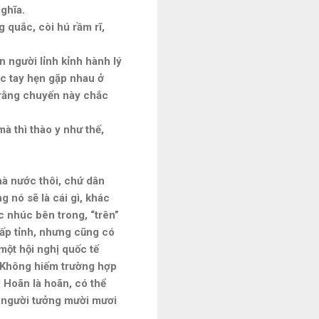
nghĩa.
 quắc, còi hú rầm rĩ,
 người lỉnh kỉnh hành lý
ắc tay hẹn gặp nhau ở
i rằng chuyến này chắc
mà thì thào y như thế,
hà nước thôi, chứ dân
g nó sẽ là cái gì, khác
úc nhúc bên trong, “trên”
 cấp tỉnh, nhưng cũng có
 một hội nghị quốc tế
t. Không hiếm trường hợp
! Hoãn là hoãn, có thể
u người tưởng mười mươi