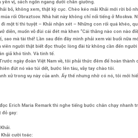
n yên vị, sách ngổn ngang dưới chân giường.
à Khải bỏ, không xem, thật kỳ cục. Chèo kéo mãi Khải mới rời bỏ 
 múa rối Obraztsov. Nhà hát này không chỉ nổi tiếng ở Moskva. Nó
i một tí thì tuyệt – Khải nhận xét – Những con rối quá khéo, quá
vở diễn, muốn vỗ đùi cái đét mà khen “Cái thằng nào con nào đi
, sao mà tài thế! Lần sau đến đây mình phải xem vài buổi nữa mới
viên người thật biết đọc thuộc lòng đài từ không cần đến người
n giả khó tính. Và tinh tế.
 Trước ngày đoàn Việt Nam về, tôi phải thức đêm để hoàn thành cấ
hiên đút nó vào túi dết, bước lên tàu, vẫy tay chào tôi.
nh xử trong vụ này của anh. Ấy thế nhưng nhờ có nó, tôi mới hi
đọc Erich Maria Remark thì nghe tiếng bước chân chạy nhanh t
t đỏ gay:
 Khải.
 Khải cười toác: