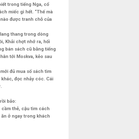
iết trong tiếng Nga, cổ
ách miếc gì hết. “Thế mà
 nào được tranh chỗ của
c lang thang trong dòng
, Khải chợt nhớ ra, hối
ng bán sách cũ bằng tiếng
hân tới Moskva, kẻo sau
a mới đủ mua số sách tìm
 khác, đọc nhảy cóc. Cái
.
rồi bảo:
h cầm thẻ, cậu tìm cách
 ăn ở ngay trong khách