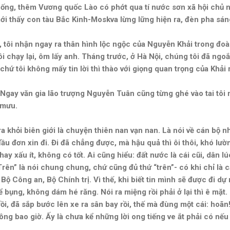
hống, thêm Vương quốc Lào có phớt qua tí nước sơn xã hội chủ 
ới thấy con tàu Bắc Kinh-Moskva lừng lững hiện ra, đèn pha sáng
 tôi nhận ngay ra thân hình lộc ngộc của Nguyễn Khải trong đoàn
ôi chạy lại, ôm lấy anh. Tháng trước, ở Hà Nội, chúng tôi đã ngo
hứ tôi không mấy tin lời thì thào với giọng quan trọng của Khả
. Ngay văn gia lão trượng Nguyễn Tuân cũng từng ghé vào tai tôi 
m mưu.
 khỏi biên giới là chuyện thiên nan vạn nan. Là nói về cán bộ n
ầu đơn xin đi. Đi đã chẳng được, mà hậu quả thì ôi thôi, khó lườn
ay xấu ít, không có tốt. Ai cũng hiểu: đất nước là cái cũi, dân l
“Trên” là nói chung chung, chứ cũng đủ thứ “trên”- có khi chỉ là
Bộ Công an, Bộ Chính trị. Vì thế, khi biết tin mình sẽ được đi dự
ể bụng, không dám hé răng. Nói ra miệng rồi phải ở lại thì ê mặ
ồi, đã sắp bước lên xe ra sân bay rồi, thế mà đùng một cái: hoãn
ông bao giờ. Ấy là chưa kể những lời ong tiếng ve ắt phải có nế