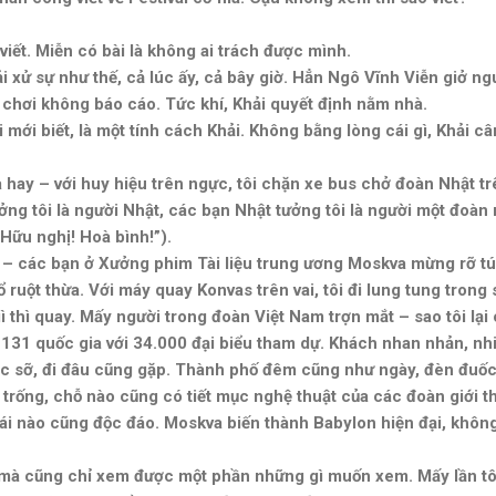
viết. Miễn có bài là không ai trách được mình.
ải xử sự như thế, cả lúc ấy, cả bây giờ. Hẳn Ngô Vĩnh Viễn giở n
đi chơi không báo cáo. Tức khí, Khải quyết định nằm nhà.
 tôi mới biết, là một tính cách Khải. Không bằng lòng cái gì, Khải 
 hay – với huy hiệu trên ngực, tôi chặn xe bus chở đoàn Nhật t
ng tôi là người Nhật, các bạn Nhật tưởng tôi là người một đoàn nà
“Hữu nghị! Hoà bình!”).
 – các bạn ở Xưởng phim Tài liệu trung ương Moskva mừng rỡ t
ruột thừa. Với máy quay Konvas trên vai, tôi đi lung tung tron
thì quay. Mấy người trong đoàn Việt Nam trợn mắt – sao tôi lại
ới 131 quốc gia với 34.000 đại biểu tham dự. Khách nhan nhản, n
ặc sỡ, đi đâu cũng gặp. Thành phố đêm cũng như ngày, đèn đuốc 
trống, chỗ nào cũng có tiết mục nghệ thuật của các đoàn giới t
ái nào cũng độc đáo. Moskva biến thành Babylon hiện đại, khô
 mà cũng chỉ xem được một phần những gì muốn xem. Mấy lần tô