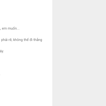
, em muốn....
phải rẽ, không thể đi thẳng
áy.
.