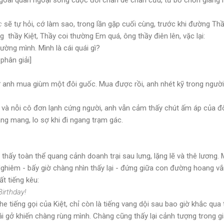
c
sẽ tự hỏi, cớ làm sao, trong lần gặp cuối cùng, trước khi đường Th
g thầy Kiệt, Thầy coi thường Em quá, ông thầy điên lên, vặc lại:
ường mình. Mình là cái quái gì?
 phân giải]
anh mua giùm một đôi guốc. Mua được rồi, anh nhét kỹ trong người,
ết, và nỗi cô đơn lạnh cứng người, anh vẫn cảm thấy chút ấm áp của 
ng mang, lo sợ khi đi ngang trạm gác.
 thấy toàn thể quang cảnh doanh trại sau lưng, lặng lẽ và thê lương
Nghiêm - bấy giờ chàng nhìn thấy lại - đứng giữa con đường hoang v
ất tiếng kêu:
irthday!
 tiếng gọi của Kiệt, chỉ còn là tiếng vang dội sau bao giờ khắc qua
quái gở khiến chàng rùng mình. Chàng cũng thấy lại cảnh tượng trong 