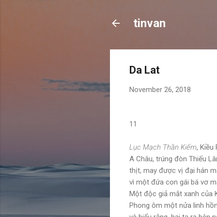
tinvan
Da Lat
November 26, 2018
11
Lục Mạch Thần Kiếm
, Kiều
A Châu, trúng đòn Thiếu Lâ
thịt, may được vị đại hán m
vì một đứa con gái bá vơ m
Một độc giả mắt xanh của Kim
Phong ôm một nửa linh hồn 
và biểu rằng, hai ta ra bên