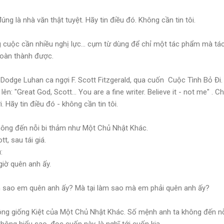
 đúng là nhà văn thật tuyệt. Hãy tin điều đó. Không cần tin tôi.
 cuộc cần nhiều nghị lực... cụm từ dùng để chỉ một tác phẩm mà tác 
hoàn thành được.
Dodge Luhan ca ngợi F. Scott Fitzgerald, qua cuốn Cuộc Tình Bỏ Đi.
lên: "Great God, Scott... You are a fine writer. Believe it - not me" . 
. Hãy tin điều đó - không cần tin tôi.
hông đến nỗi bi thảm như Một Chủ Nhật Khác.
t, sau tái giá.
:
giờ quên anh ấy.
àm sao em quên anh ấy? Mà tại làm sao mà em phải quên anh ấy?
hông giống Kiệt của Một Chủ Nhật Khác. Số mệnh anh ta không đến nỗ
ông hiểu sao, đọc cuốn này, là nghĩ tới cuốn kia.