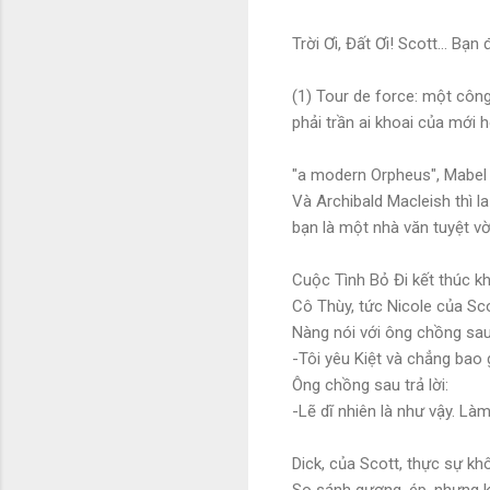
Trời Ơi, Đất Ơi! Scott... Bạn
(1) Tour de force: một công
phải trần ai khoai của mới 
"a modern Orpheus", Mabel 
Và Archibald Macleish thì la 
bạn là một nhà văn tuyệt vời
Cuộc Tình Bỏ Đi kết thúc k
Cô Thùy, tức Nicole của Scot
Nàng nói với ông chồng sau
-Tôi yêu Kiệt và chẳng bao 
Ông chồng sau trả lời:
-Lẽ dĩ nhiên là như vậy. L
Dick, của Scott, thực sự k
So sánh gượng, ép, nhưng kh