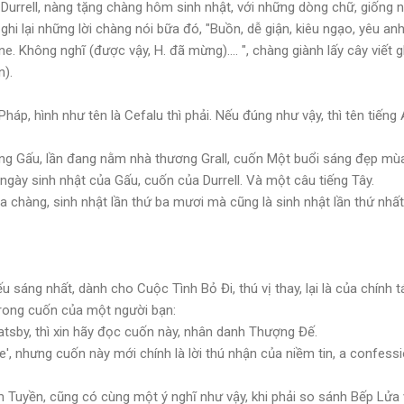
a Durrell, nàng tặng chàng hôm sinh nhật, với những dòng chữ, giống n
hi lại những lời chàng nói bữa đó, "Buồn, dễ giận, kiêu ngạo, yêu anh
 Không nghĩ (được vậy, H. đã mừng).... ", chàng giành lấy cây viết gh
n).
Pháp, hình như tên là Cefalu thì phải. Nếu đúng như vậy, thì tên tiến
g Gấu, lần đang nằm nhà thương Grall, cuốn Một buổi sáng đẹp mùa 
gày sinh nhật của Gấu, cuốn của Durrell. Và một câu tiếng Tây.
ủa chàng, sinh nhật lần thứ ba mươi mà cũng là sinh nhật lần thứ nhất,
ếu sáng nhất, dành cho Cuộc Tình Bỏ Đi, thú vị thay, lại là của chính t
ở trong cuốn của một người bạn:
atsby, thì xin hãy đọc cuốn này, nhân danh Thượng Đế.
', nhưng cuốn này mới chính là lời thú nhận của niềm tin, a confessio
 Tuyền, cũng có cùng một ý nghĩ như vậy, khi phải so sánh Bếp Lửa