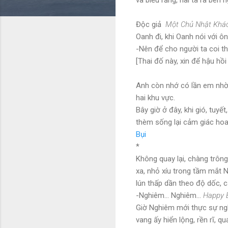
Độc giả
Một Chủ Nhật Khá
Oanh đi, khi Oanh nói với ôn
-Nên để cho người ta coi th
[Thai đố này, xin để hậu hồi
Anh còn nhớ có lần em nhờ 
hai khu vực.
Bây giờ ở đây, khi gió, tuy
thèm sống lại cảm giác hoa
Bụi
*
Không quay lại, chàng trông
xa, nhỏ xíu trong tầm mắt 
lún thấp dần theo độ dốc, c
-Nghiêm… Nghiêm…
Happy B
Giờ Nghiêm mới thực sự nghe
vang ấy hiển lộng, rền rĩ, 