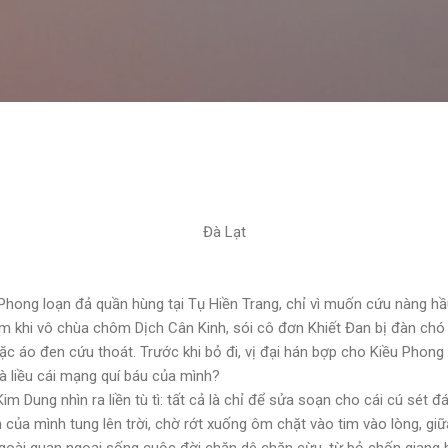
Skip to main content
Đà Lạt
 Phong loạn đả quần hùng tại Tụ Hiền Trang, chỉ vì muốn cứu nàng h
m khi vô chùa chôm Dịch Cân Kinh, sói cô đơn Khiết Đan bị đàn chó
ặc áo đen cứu thoát. Trước khi bỏ đi, vị đại hán bợp cho Kiều Phong 
à liều cái mạng quí báu của mình?
 Dung nhìn ra liền tù tì: tất cả là chỉ để sửa soạn cho cái cú sét đá
của mình tung lên trời, chờ rớt xuống ôm chặt vào tim vào lòng, gi
 ngoài quan ngoại sống cuộc đời chăn dê chăn cừu, từ bỏ chốn giang 