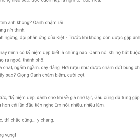
 tìm anh không? Oanh chậm rãi.
ng nín thinh.
nh ngừng, đợi phản ứng của Kiệt - Trước khi không còn được gặp anh
này mình có kỷ niệm đẹp biết là chừng nào. Oanh nói khi họ bắt buộc 
ọ ra ngoài thành phố.
chua chát, ngấm ngầm, cay đắng. Hơi rượu như được châm đốt bùng ch
vậy sao? Giọng Oanh châm biếm, cười cợt.
ức, "kỷ niệm đẹp, dành cho khi về già nhớ lại", Gấu cũng đã từng gặp
u hơn cái lần đầu tiên nghe Em nói, nhiều, nhiều lắm.
, thì chắc cũng... y chang.
ng vụng!