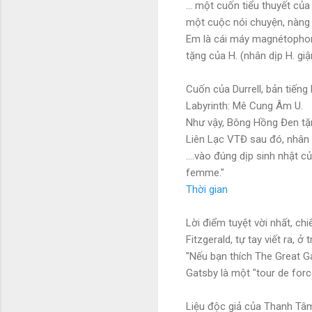
... một cuốn tiểu thuyết củ
một cuộc nói chuyện, nàng g
Em là cái máy magnétophone.
tặng của H. (nhân dịp H. giậ
Cuốn của Durrell, bản tiếng 
Labyrinth: Mê Cung Âm U.
Như vậy, Bông Hồng Đen tặn
Liên Lạc VTĐ sau đó, nhân n
....vào đúng dịp sinh nhật c
femme."
Thời gian
Lời điểm tuyệt vời nhất, chi
Fitzgerald, tự tay viết ra, 
"Nếu bạn thích The Great G
Gatsby là một "tour de force
Liệu độc giả của Thanh Tâm