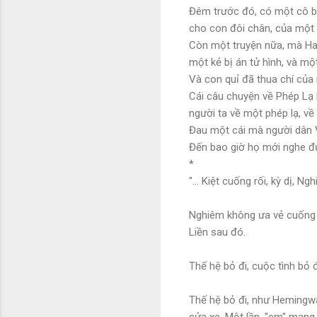
Đêm trước đó, có một cô b
cho con đôi chân, của một 
Còn một truyện nữa, mà Hai 
một kẻ bị án tử hình, và mộ
Và con quỉ đã thua chí của 
Cái câu chuyện về Phép Lạ 
người ta về một phép lạ, v
Đau một cái mà người dân 
Đến bao giờ họ mới nghe đư
*
"... Kiệt cuống rối, kỳ dị, N
Nghiêm không ưa vẻ cuống rố
Liền sau đó.
Thế hệ bỏ đi, cuộc tình bỏ đ
Thế hệ bỏ đi, như Hemingway
sửa xe. Một lần, "em" mang 