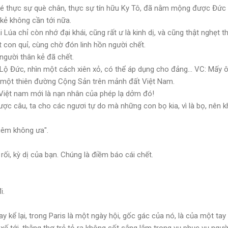
é thực sự què chân, thực sự tín hữu Ky Tô, đã nằm mộng được Đức M
kẻ không cần tới nữa.
Lúa chỉ còn nhớ đại khái, cũng rất ư là kinh dị, và cũng thật nghẹt 
t con quỉ, cùng chờ đón linh hồn người chết.
người thân kẻ đã chết.
Lộ Đức, nhìn một cách xiên xỏ, có thể áp dụng cho đảng... VC: Mấy 
ề một thiên đường Cộng Sản trên mảnh đất Việt Nam.
Việt nam mới là nạn nhân của phép lạ dởm đó!
ợc câu, ta cho các ngươi tự do mà những con bọ kia, vì là bọ, nên
ghiêm không ưa".
i, kỳ dị của bạn. Chúng là điềm báo cái chết.
i.
 kể lại, trong Paris là một ngày hội, gốc gác của nó, là của một tay
xế tới, thằng thợ trẻ tỏ ra không sốt sắng lắm trong vụ phục vụ ngư