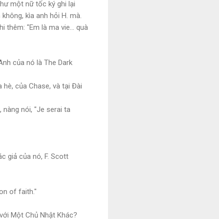
hư một nữ tốc ký ghi lại
 không, kìa anh hỏi H. mà.
i thêm: "Em là ma vie... quà
g Anh của nó là The Dark
hè, của Chase, và tại Đài
 nàng nói, "Je serai ta
ác giả của nó, F. Scott
n of faith."
 với Một Chủ Nhật Khác?