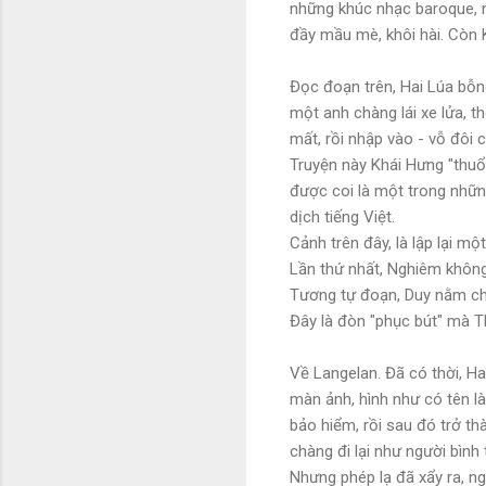
những khúc nhạc baroque, n
đầy mầu mè, khôi hài. Còn K
Đọc đoạn trên, Hai Lúa bỗn
một anh chàng lái xe lửa, 
mất, rồi nhập vào - vỗ đôi 
Truyện này Khái Hưng "thuổ
được coi là một trong nhữn
dịch tiếng Việt.
Cảnh trên đây, là lập lại m
Lần thứ nhất, Nghiêm không 
Tương tự đoạn, Duy nằm chết
Đây là đòn "phục bút" mà T
Về Langelan. Đã có thời, Ha
màn ảnh, hình như có tên là 
bảo hiểm, rồi sau đó trở thà
chàng đi lại như người bình
Nhưng phép lạ đã xẩy ra, ng