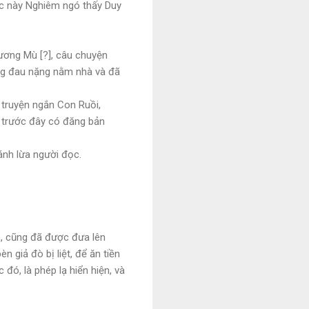
úc này Nghiêm ngó thấy Duy
ương Mù [?], câu chuyện
ang đau nặng nằm nhà và đã
 truyện ngắn Con Ruồi,
a trước đây có đăng bản
đánh lừa người đọc.
n, cũng đã được đưa lên
n giả đò bị liệt, để ăn tiền
 đó, là phép lạ hiển hiện, và