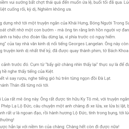
iềm vui sướng bất chợt thái quá đến muốn ứa lệ, buổi tối đã qua. L
iệt cuống rối, kỳ dị, Nghiêm không ưa.
g dưng nhớ tới một truyện ngắn của Khái Hưng, Bóng Người Trong S
thoát chết nhờ một con bướm - mà ông tin rằng linh hồn người vợ đ
cánh ra hiệu cho đoàn tầu dừng lại, vì phía trước có nguy hiểm.
ng" của tay nhà văn kinh dị nổi tiếng Georges Langelan. Ông này còn
g truyện kinh dị nhất thế kỷ, đã được quay thành phim, tờ Bách Kho
ột cảnh trước đó. Cụm từ "bấy giờ chàng nhìn thấy lại" thực sự là để 
hề nghe thấy tiếng của Kiệt.
 vì say rượu, nghe tiếng gió hú trên từng ngọn đồi Đà Lạt.
hánh Thán đã từng nói tới.
i Lúa rất mê ông này. Ông rất được tín hữu Ky Tô mê, với truyện ngắ
Phép Lạ Lộ Đức, câu chuyện một anh chàng đi xe lửa, xe lửa bị lật, bè
nh rất ư là ngoan đạo, rồi hành hương Lộ Đức, tính trong bụng, tới lúc
 thường!
ược hẳn lại với niềm tin của chàng: Chàng hết còn đi được nữa!