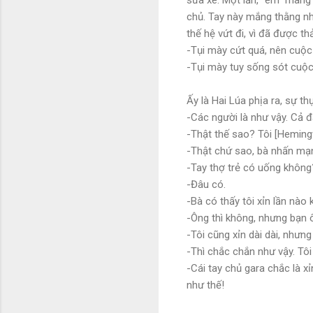
chủ. Tay này mắng thằng n
thế hệ vứt đi, vì đã được th
-Tụi mày cứt quá, nên cuộc
-Tụi mày tuy sống sót cuộ
Ấy là Hai Lúa phịa ra, sự th
-Các người là như vậy. Cả đ
-Thật thế sao? Tôi [Heming
-Thật chứ sao, bà nhấn mạn
-Tay thợ trẻ có uống không
-Đâu có.
-Bà có thấy tôi xỉn lần nào
-Ông thì không, nhưng bạn 
-Tôi cũng xỉn dài dài, nhưn
-Thì chắc chắn như vậy. Tôi
-Cái tay chủ gara chắc là 
như thế!