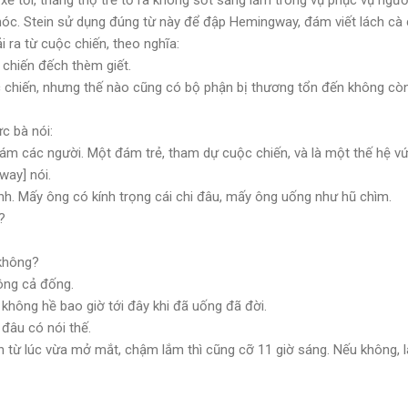
hóc. Stein sử dụng đúng từ này để đập Hemingway, đám viết lách cà
ải ra từ cuộc chiến, theo nghĩa:
 chiến đếch thèm giết.
c chiến, nhưng thế nào cũng có bộ phận bị thương tổn đến không cò
ực bà nói:
ám các người. Một đám trẻ, tham dự cuộc chiến, và là một thế hệ vứt
way] nói.
h. Mấy ông có kính trọng cái chi đâu, mấy ông uống như hũ chìm.
?
 không?
ông cả đống.
g không hề bao giờ tới đây khi đã uống đã đời.
 đâu có nói thế.
xỉn từ lúc vừa mở mắt, chậm lắm thì cũng cỡ 11 giờ sáng. Nếu không