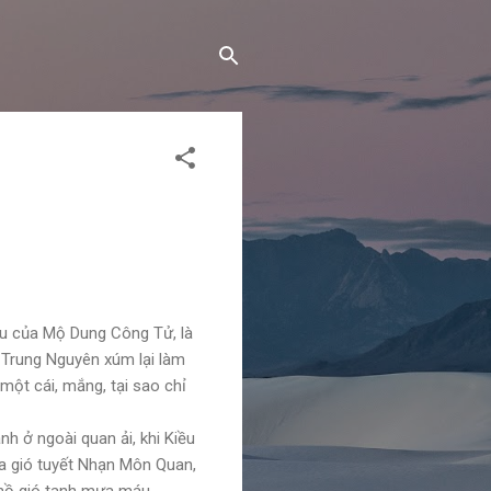
ầu của Mộ Dung Công Tử, là
 Trung Nguyên xúm lại làm
một cái, mắng, tại sao chỉ
nh ở ngoài quan ải, khi Kiều
ữa gió tuyết Nhạn Môn Quan,
hồ gió tanh mưa máu...