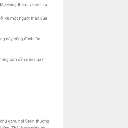
ẹ viếng thăm, và nói: Ta
thở, về một người thân của
ông này cũng đánh lừa
 không còn cần đến nữa?
 chủ gara, nơi Stein thường
ời đẹp. Thế là em méc tay