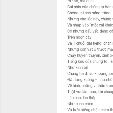
Hư ảo, ma quái….
Cái nhìn của chúng ta bèn
Chống lại ánh sáng trắng
Nhưng vào lúc này, chúng t
Và nhập vào “một cái khác
Có những dấu vết, tiếng cá
Trên ngọn cây
Và 1 chuỗi dài tiếng
chân 
Những con vật ở trước mặ
Chạy huyên thuyên, xiên xé
Tiếng kêu của chúng tôi l
Như kính bể
Chúng tôi đi vô khoảng sâ
Đặt lưng xuống – như nhữn
Vẽ hình, những vị thần tron
Thật vui làm sao, khi chúng
Lúc cao, lúc thấp
Như cánh chim
Và lười biếng nhận chìm t