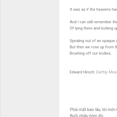
It was as if the heavens ha
And I can still remember th
Of lying there and looking 
Spiraling out of an opaque w
But then we rose up from th
Brushing off our bodies,
Edward Hirsch:
Earthly Mea
Phải mất bao lâu, tôi mới 
Buổi chiều hôm đó,