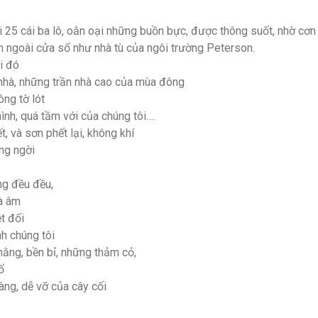
i 25 cái ba lô, oằn oại những buồn bực, được thông suốt, nhờ cơn 
ên ngoài cửa sổ như nhà tù của ngôi trường Peterson.
ai đó
nhà, những trần nhà cao của mùa đông
ông tờ lót
hình, quá tầm với của chúng tôi….
, và sơn phết lại, không khí
áng ngời
ọng đều đều,
à âm
t đối
nh chúng tôi
ằng, bền bỉ, những thảm cỏ,
ố
hàng, dễ vỡ của cây cối