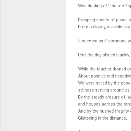
Was dusting off the roofto
Dropping sheets of paper, w
From a cloudy, invisible sky
It seemed as if someone w
Until the day shined blankly, 
While the teacher droned o
About positive and negati
We were stilled by the abso
stillness settling around us,
By the steady erasure of l
and houses across the stre
And by the hushed fragility 
Glistening in the distance,