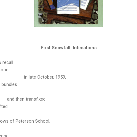
First Snowfall: Intimations
 recall
rnoon
in late October, 1959,
g bundles
and then transfixed
ifted
ndows of Peterson School.
meone