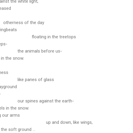
nst the white light,
leased
otherness of the day
ingbeats
floating in the treetops
eps-
the animals before us-
 in the snow.
lness
like panes of glass
ayground
-
our spines against the earth-
els in the snow.
g our arms
up and down, like wings,
 the soft ground ...