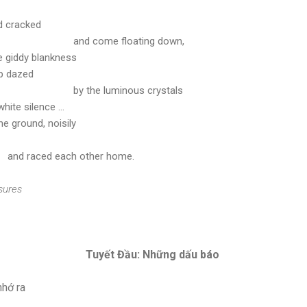
d cracked
and come floating down,
e giddy blankness
up dazed
by the luminous crystals
hite silence ...
e ground, noisily
and raced each other home.
sures
Tuyết Đầu: Những dấu báo
nhớ ra