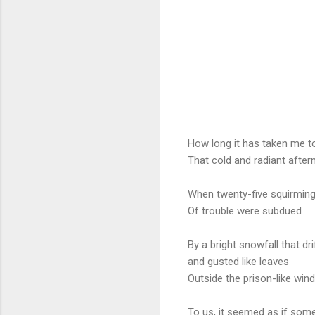
How long it has taken me to
That cold and radiant afte
When twenty-five squirmin
Of trouble were subdued
By a bright snowfall that dr
and gusted like leaves
Outside the prison-like wi
To us, it seemed as if so