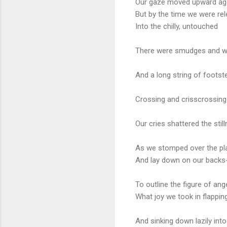
Our gaze moved upward agai
But by the time we were re
Into the chilly, untouched
There were smudges and w
And a long string of footst
Crossing and crisscrossing
Our cries shattered the stil
As we stomped over the pl
And lay down on our backs
To outline the figure of ang
What joy we took in flappin
And sinking down lazily into