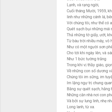
Lạnh, và rạng ngời,
Cuối tháng Mười, 1959, kh
linh như những cánh lá, b
Với chúng tôi, như thể có 
Quét sạch bụi những mái 
Thả những tờ giấy, ướt, kh
Từ bàu trời nhiều mây, vô 
Như có một người sơn phết
Cho tới khi ngày lên, và s
Như 1 bức tường trắng
Trong khi vị thầy giáo, gi
Về những con số dương v
Chúng tôi im sững, im tuyệ
Im lặng ngự trị chung qua
Bằng sự quét sạch, hằng h
Những căn nhà nơi con ph
Và bởi sự lung linh, nhẹ n
Long lanh, từ xa.