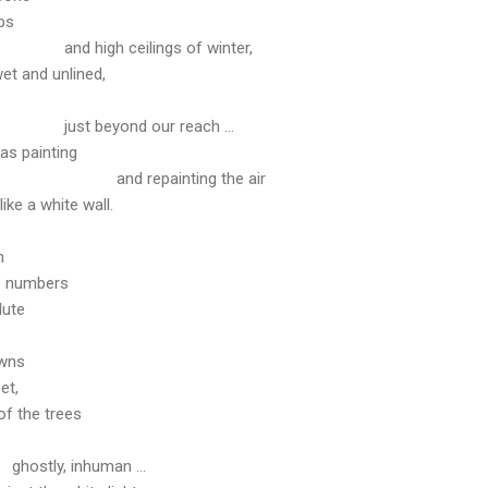
ps
and high ceilings of winter,
et and unlined,
just beyond our reach ...
as painting
and repainting the air
like a white wall.
n
ve numbers
lute
awns
et,
of the trees
ghostly, inhuman ...