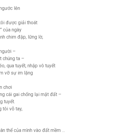
 ngước lên
ôi được giải thoát
” của ngày
nh chim đập, lững lờ,
người –
t chúng ta –
o, qua tuyết, nhập vô tuyết
àm vỡ sự im lặng
n chơi
g cái gai chống lại mặt đất –
g tuyết.
 tôi vỗ tay,
hân thể của mình vào đất mềm …