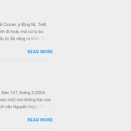
 Cioran :p Blog NL Triết
nh đi hoài, mà cứ lu bu
i, bị đá văng ra khỏi Thiên
 Ui chao, hồi còn trẻ, bị
READ MORE
u khi đó. Kiếp Khác Cõi
nhớ bám riết vào da thịt
phố cùng với tiếng hỏa t...
 Đàn 137, tháng 2/2004
p vào một nơi những bài của
hích văn Nguyễn Ngọc Tư
, phải mưu sinh. Tôi hi
READ MORE
g người khác mua. Hãy cùng
ho chúng ta. Xin cám ơn các