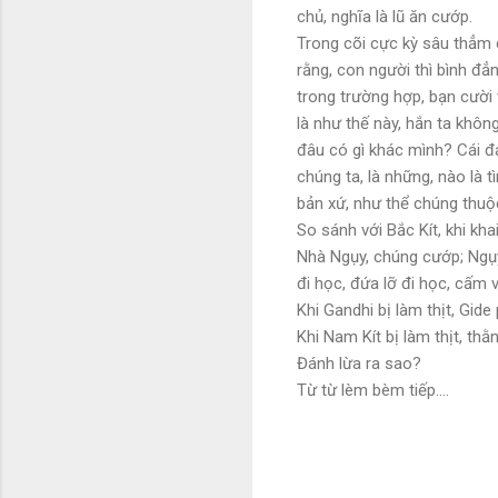
chủ, nghĩa là lũ ăn cướp.
Trong cõi cực kỳ sâu thẳm c
rằng, con người thì bình đẳn
trong trường hợp, bạn cười 
là như thế này, hắn ta không
đâu có gì khác mình? Cái đ
chúng ta, là những, nào là t
bản xứ, như thể chúng thuộc
So sánh với Bắc Kít, khi kha
Nhà Ngụy, chúng cướp; Ngụy
đi học, đứa lỡ đi học, cấm 
Khi Gandhi bị làm thịt, Gide
Khi Nam Kít bị làm thịt, th
Đánh lừa ra sao?
Từ từ lèm bèm tiếp....