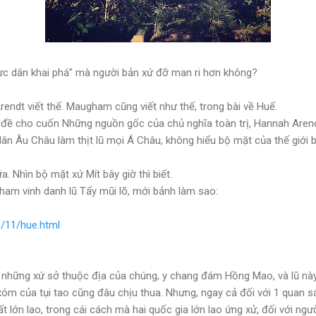
hực dân khai phá” mà người bản xứ đỡ man ri hơn không?
endt viết thế. Maugham cũng viết như thế, trong bài về Huế.
a đề cho cuốn Những nguồn gốc của chủ nghĩa toàn trị, Hannah Arend
c dân Âu Châu làm thịt lũ mọi Á Châu, không hiểu bộ mặt của thế giới 
a. Nhìn bộ mặt xứ Mít bây giờ thì biết.
gham vinh danh lũ Tẩy mũi lõ, mới bảnh làm sao:
8/11/hue.html
hững xứ sở thuộc địa của chúng, y chang đám Hồng Mao, và lũ này,
 xóm của tụi tao cũng đâu chịu thua. Nhưng, ngay cả đối với 1 quan sát
rất lớn lao, trong cái cách mà hai quốc gia lớn lao ứng xử, đối với n