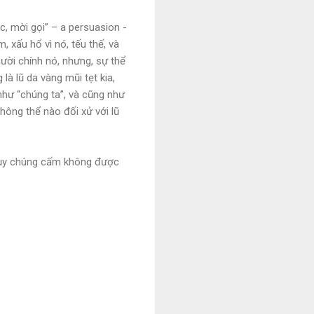
c, mời gọi” – a persuasion -
, xấu hổ vì nó, tếu thế, và
cười chính nó, nhưng, sự thể
là lũ da vàng mũi tẹt kia,
như “chúng ta”, và cũng như
không thể nào đối xử với lũ
Ngụy chúng cấm không được