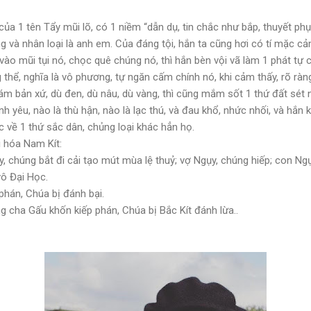
ủa 1 tên Tẩy mũi lõ, có 1 niềm “dẫn dụ, tin chắc như bắp, thuyết phụ
g và nhân loại là anh em. Của đáng tội, hắn ta cũng hơi có tí mặc cảm
vào mũi tụi nó, chọc quê chúng nó, thì hắn bèn vội vã làm 1 phát tự 
 thể, nghĩa là vô phương, tự ngăn cấm chính nó, khi cảm thấy, rõ ràng 
ám bản xứ, dù đen, dù nâu, dù vàng, thì cũng mắm sốt 1 thứ đất sét 
ình yêu, nào là thù hận, nào là lạc thú, và đau khổ, nhức nhối, và hắn 
 về 1 thứ sắc dân, chủng loại khác hẳn họ.
i hóa Nam Kít:
, chúng bắt đi cải tạo mút mùa lệ thuỷ; vợ Ngụy, chúng hiếp; con 
vô Đại Học.
 phán, Chúa bị đánh bại.
ằng cha Gấu khốn kiếp phán, Chúa bị Bắc Kít đánh lừa..