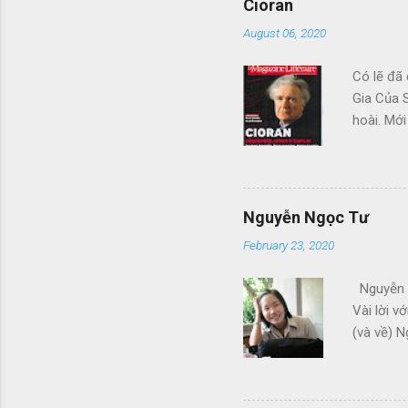
Cioran
August 06, 2020
Có lẽ đã 
Gia Của S
hoài. Mới
Đàng, với
em bỏ, b
khác Nhữ
thay cho 
Nguyễn Ngọc Tư
February 23, 2020
Nguyễn N
Vài lời v
(và về) N
như tôi. 
vọng các
mong Ngu