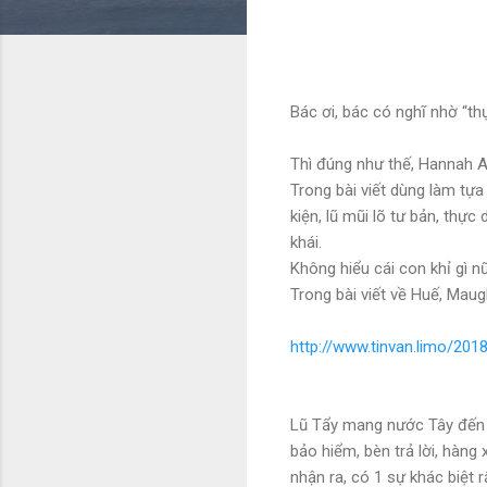
Bác ơi, bác có nghĩ nhờ “t
Thì đúng như thế, Hannah Ar
Trong bài viết dùng làm tự
kiện, lũ mũi lõ tư bản, thự
khái.
Không hiểu cái con khỉ gì nữ
Trong bài viết về Huế, Mau
http://www.tinvan.limo/201
Lũ Tẩy mang nước Tây đến n
bảo hiểm, bèn trả lời, hàng
nhận ra, có 1 sự khác biệt 