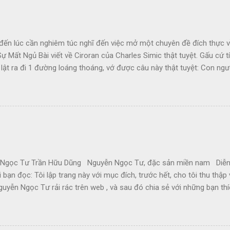
đến lúc cần nghiêm túc nghĩ đến việc mở một chuyên đề đích thực về
ự Mất Ngủ Bài viết về Ciroran của Charles Simic thật tuyệt. Gấu cứ tí
 lật ra đi 1 đường loáng thoáng, vớ được câu này thật tuyệt: Con ngườ
 1 tí tưởng tượng, đủ cho nó cảm thấy đời mình sao rất đỗi bi thương!
ị cuộc chiến hành, không làm sao dám bỏ chạy, đúng là tâm trạng Gấ
ng ngày Mậu Thân căng thẳng, Đại Học đóng cửa, cô bạn về quê, nỗi 
cơn bàng hoàng khi cận kề cái chết theo từng cơn hấp hối của thành 
gọc Tư Trần Hữu Dũng Nguyễn Ngọc Tư, đặc sản miền nam Diễn
ới bạn đọc: Tôi lập trang này với mục đích, trước hết, cho tôi thu thậ
guyễn Ngọc Tư rải rác trên web , và sau đó chia sẻ với những bạn t
Tuy nhiên, xin nhắc các bạn là Nguyễn Ngọc Tư, như mọi nhà văn khác
 bạn sẽ tiếp tục mua sách (và báo đăng truyện) của cô, và cổ độn
yễn Ngọc Tư có một đời sống an bình, thoải mái, để tiếp tục viết c