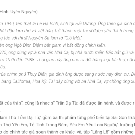
(Hình: Uyên Nguyên)
 1940, tên thật là Lê Hạ Vĩnh, sinh tại Hải Dương. Ông theo gia đìn
 bắt đầu làm thơ và viết báo, trở thành một thi sĩ được yêu thích tron
 tác với thi sĩ Nguyên Sa làm tờ “Gió Mới.”
ền ông Ngô Đình Diệm bắt giam vì bất đồng chính kiến.
75, ông cùng vợ là nhà văn Nhã Ca, bị nhà nước miền Bắc bắt giữ và bị
m 1976 đến 1988. Thời gian này ông cho ra đời hàng loạt bài thơ, nổi 
âu.
của chính phủ Thụy Ðiển, gia đình ông được sang nước này định cư. Đ
 bang California, Hoa Kỳ. Tại đây cùng với bà Nhã Ca, vợ chồng ông xu
ất của thi sĩ, cũng là nhạc sĩ Trần Dạ Từ, đã được ấn hành, và được
.
Năm Thơ Trần Dạ Từ,” gồm ba thi phẩm từng phổ biến tại Sài Gòn trư
m Thơ Yêu Em; Tỏ Tình Trong Đêm; Yêu Em Yêu Loài Người;” trường 
ơ do chính tác giả soạn thành ca khúc; và, tập “Lặng Lẽ” gồm những 