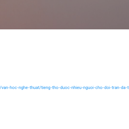
Skip to main content
m/van-hoc-nghe-thuat/tieng-tho-duoc-nhieu-nguoi-cho-doi-tran-da-t