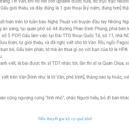
trang Tin Văn, khi nó hết còn update được nữa, do trục trặc Nes
Gấu giới thiệu, và đây đúng là 1 giai thoại [kỷ niệm, đúng hơn] thật
xuất hiện trên tờ tuần báo Nghệ Thuật với truyện đầu tay Những N
ng ăn sáng, tại quán phở số 44 đường Phan Đình Phùng, phiá bên
n, số 5 PDP, Gấu làm việc tại Đài TTD thoại Quốc Tế, số 11, nhà 
Bưu Điện, tự giới thiệu, và đề nghị viết cho tờ Văn. Rồi, ngồi Pago
 bạn bè, Gấu bèn phán, tớ mà ăn thua gì so với bạn của tớ là HPA
u.
n anh viết, là bài được thi sĩ TDT nhắc tới, lần thi sĩ ra Quán Chùa
iết trên Văn [hình như là tờ Văn, phê bình], thằng nào lạ hoắc, viế
nào cũng ngượng cứng “tình nhỏ”, chắc Người hiểu, bỏ đi bàn khá
Tiểu thuyết gia kỳ cọ quá khứ