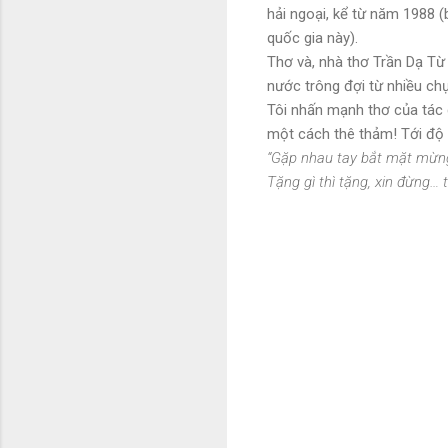
hải ngoại, kể từ năm 1988 
quốc gia này).
Thơ và, nhà thơ Trần Dạ Từ 
nước trông đợi từ nhiều ch
Tôi nhấn mạnh thơ của tác g
một cách thê thảm! Tới độ n
“Gặp nhau tay bắt mặt mừn
Tặng gì thì tặng, xin đừng… t