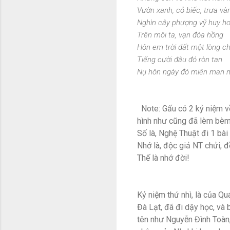
Vườn xanh, cỏ biếc, trưa và
Nghìn cây phượng vỹ huy ho
Trên môi ta, vạn đóa hồng
Hôn em trời đất một lòng c
Tiếng cười đâu đó ròn tan
Nụ hôn ngày đó miên man m
Note: Gấu có 2 kỷ niệm v
hình như cũng đã lèm bèm 
Số là, Nghệ Thuật đi 1 bài 
Nhớ là, độc giả NT chửi, đ
Thế là nhớ đời!
Kỷ niệm thứ nhì, là của Q
Đà Lạt, đã đi dậy học, và 
tên như Nguyễn Đình Toàn, 