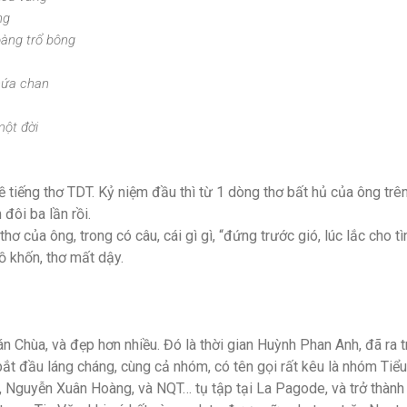
ng
àng trổ bông
hứa chan
ột đời
ề tiếng thơ TDT. Kỷ niệm đầu thì từ 1 dòng thơ bất hủ của ông trê
đôi ba lần rồi.
thơ của ông, trong có câu, cái gì gì, “đứng trước gió, lúc lắc cho t
ồ khốn, thơ mất dậy.
uán Chùa, và đẹp hơn nhiều. Đó là thời gian Huỳnh Phan Anh, đã r
bắt đầu láng cháng, cùng cả nhóm, có tên gọi rất kêu là nhóm Tiể
Nguyễn Xuân Hoàng, và NQT… tụ tập tại La Pagode, và trở thành “d