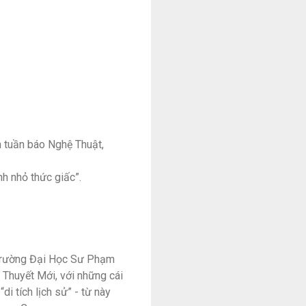
n tuần báo Nghệ Thuật,
ình nhỏ thức giấc”.
a trường Đại Học Sư Phạm
u Thuyết Mới, với những cái
i tích lịch sử” - từ này