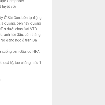
tcape Composer.
 tuyệt vời.
gày Ở Sài Gòn, bèn tự động
 kia đường, bên này đường
NDT ở dưới chân Đài VTD
de, anh hỏi Gấu, còn thằng
. Nó đang học ở trên Đà
, xà xuống bàn Gấu, có HPA,
t, quá tệ, tao chẳng hiểu 1
c.