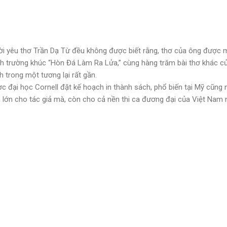
ời yêu thơ Trần Dạ Từ đều không được biết rằng, thơ của ông được m
ịch trường khúc “Hòn Đá Làm Ra Lửa,” cùng hàng trăm bài thơ khác 
h trong một tương lại rất gần.
 đại học Cornell đặt kế hoạch in thành sách, phổ biến tại Mỹ cũng như
n lớn cho tác giả mà, còn cho cả nền thi ca đương đại của Việt Nam 