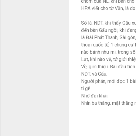
chôm của NL, khi ban cho 
HPA viết cho tờ Văn, là do 
Số là, NDT, khi thấy Gấu 
đến bàn Gấu ngồi, khi đa
là Đài Phát Thanh, Sài gò
thoại quốc tế, 1 chung cư 
nào bảnh như mi, trong số
Lạt, khi nào về, tớ giới thiệ
Về, giới thiệu. Bài đầu tiê
NDT, và Gấu.
Người phán, mới đọc 1 bài v
tí gì!
Nhớ đại khái.
Nhìn ba thằng, mặt thằng 