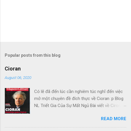
Popular posts from this blog
Cioran
August 06, 2020
Có lẽ đã đến lúc cần nghiêm túc nghĩ đến việc
mở một chuyên đề đích thực về Cioran :p Blog
NL Triết Gia Của Sự Mất Ngủ Bài viết về Ciroran
của Charles Simic thật tuyệt. Gấu cứ tính đi
READ MORE
hoài, mà cứ lu bu hoài. Mới lật ra đi 1 đường
loáng thoáng, vớ được câu này thật tuyệt: Con