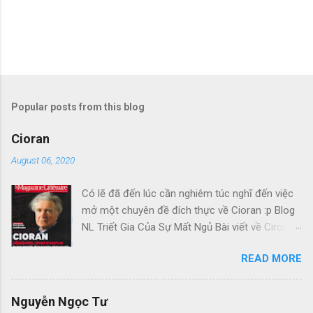
Popular posts from this blog
Cioran
August 06, 2020
Có lẽ đã đến lúc cần nghiêm túc nghĩ đến việc
mở một chuyên đề đích thực về Cioran :p Blog
NL Triết Gia Của Sự Mất Ngủ Bài viết về Ciroran
của Charles Simic thật tuyệt. Gấu cứ tính đi
READ MORE
hoài, mà cứ lu bu hoài. Mới lật ra đi 1 đường
loáng thoáng, vớ được câu này thật tuyệt: Con
người, bị đá văng ra khỏi Thiên Đàng, với 1 tí
Nguyễn Ngọc Tư
tưởng tượng, đủ cho nó cảm thấy đời mình sao