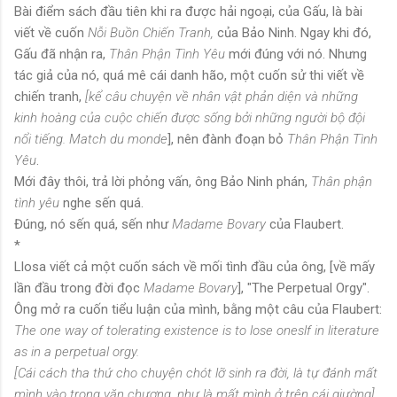
Bài điểm sách đầu tiên khi ra được hải ngoại, của Gấu, là bài
viết về cuốn
Nỗi Buồn Chiến Tranh,
của Bảo Ninh. Ngay khi đó,
Gấu đã nhận ra,
Thân Phận Tình Yêu
mới đúng với nó. Nhưng
tác giả của nó, quá mê cái danh hão, một cuốn sử thi viết về
chiến tranh,
[kể câu chuyện về nhân vật phản diện và những
kinh hoàng của cuộc chiến được sống bởi những người bộ đội
nổi tiếng.
Match du monde
], nên đành đoạn bỏ
Thân Phận Tình
Yêu
.
Mới đây thôi, trả lời phỏng vấn, ông Bảo Ninh phán,
Thân phận
tình yêu
nghe sến quá.
Đúng, nó sến quá, sến như
Madame Bovary
của Flaubert.
*
Llosa viết cả một cuốn sách về mối tình đầu của ông, [về mấy
lần đầu trong đời đọc
Madame Bovary
], "The Perpetual Orgy".
Ông mở ra cuốn tiểu luận của mình, bằng một câu của Flaubert:
The one way of tolerating existence is to lose oneslf in literature
as in a perpetual orgy.
[Cái cách tha thứ cho chuyện chót lỡ sinh ra đời, là tự đánh mất
mình vào trong văn chương, như là mất mình ở trên cái giường]