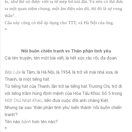
lo, như thể nó được viết ra từ mép bờ trái đất. Và nếu có thể đưa
ra một quan niệm chung, một âm điệu nào đó, thì đó là sự vong
thân".
Câu này cũng có thể áp dụng cho TTT, và Hà Nội của ông.
*
Nỗi buồn chiến tranh vs Thân phận tình yêu
Cái tên truyện, tên một bài viết, là hết sức rắc rối, đa đoan.
Bếp Lửa
là Tâm, là Hà Nội, là 1954, là trở về mái nhà xưa, là
Thanh, là một tiếng hát.
Từ tiếng hát của Thanh, lần trở lại tiếng hát Trương Chi, trở đi
với tiếng trầm hùng định mệnh của Hòa Tấu Khúc Số 5 trong
Một Chủ Nhật Khác
, tiễn đưa cuộc đời anh chàng Kiệt.
Nhưng tại sao 'thân phận tình yêu' biến thành 'nỗi buồn chiến
tranh'?
Tên nào
bảnh
hơn tên nào?
*