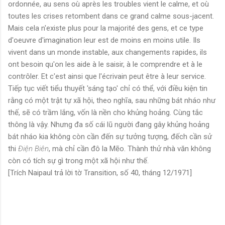
ordonnée, au sens où après les troubles vient le calme, et où
toutes les crises retombent dans ce grand calme sous-jacent.
Mais cela n'existe plus pour la majorité des gens, et ce type
d'oeuvre d'imagination leur est de moins en moins utile. Ils
vivent dans un monde instable, aux changements rapides, ils
ont besoin qu'on les aide à le saisir, à le comprendre et à le
contrôler. Et c'est ainsi que l'écrivain peut être à leur service.
Tiếp tục viết tiểu thuyết 'sáng tạo' chỉ có thể, với điều kiện tin
rằng có một trật tự xã hội, theo nghĩa, sau những bát nháo như
thế, sẽ có trầm lắng, vốn là nền cho khủng hoảng. Cùng tắc
thông là vậy. Nhưng đa số cái lũ người đang gây khủng hoảng
bát nháo kia không còn cần đến sự tưởng tượng, đếch cần sử
thi
Điện Biên
, mà chỉ cần đô la Mẽo. Thành thử nhà văn không
còn có tích sự gì trong một xã hội như thế.
[Trích Naipaul trả lời tờ Transition, số 40, tháng 12/1971]