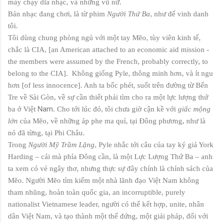
máy chạy dĩa nhạc, và những vũ nữ.
Bản nhạc đang chơi, là từ phim
Người Thứ Ba
, như để vinh danh
tôi.
Tôi dùng chung phòng ngủ với một tay Mẽo, tùy viên kinh tế,
chắc là CIA, [an American attached to an economic aid mission -
the members were assumed by the French, probably correctly, to
belong to the CIA]. Không giống Pyle, thông minh hơn, và ít ngu
hơn [of less innocence]. Anh ta bốc phét, suốt trên đường từ Bến
Tre về Sài Gòn, về sự cần thiết phải tìm cho ra một lực lượng thứ
Nam
ba ở Việt
. Cho tới lúc đó, tôi chưa giờ cận kề với
giấc mộng
lớn
của Mẽo, về những áp phe ma quỉ, tại Đông phương, như là
nó đã từng, tại Phi Châu.
Trong
Người Mỹ Trầm Lặng
, Pyle nhắc tới câu của tay ký giả York
Harding – cái mà phía Đông cần, là một Lực Lượng Thứ Ba – anh
ta xem có vẻ ngây thơ, nhưng thực sự đây chính là chính sách của
Mẽo. Người Mẽo tìm kiếm một nhà lãnh đạo Việt Nam không
tham nhũng, hoàn toàn quốc gia, an incorruptible, purely
nationalist Vietnamese leader, người có thể kết hợp, unite, nhân
dân Việt Nam, và tạo thành một thế đứng, một giải pháp, đối với