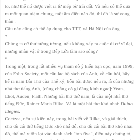
lo, như thể nó được viết ra từ mép bờ trái đất. Và nếu có thể đưa
ra một quan niệm chung, một âm điệu nào đó, thì đó là sự vong
thân".
Câu này cũng có thể áp dụng cho TTT, và Hà Nội của ông.
*
Chúng ta cứ thử tưởng tượng, nếu không xẩy ra cuộc di cư vĩ đại,
những nhân vật ở trong Bếp Lửa làm sao sống?
*
Trong một, trong rất nhiều vụ thăm dò ý kiến bạn đọc, năm 1999,
của Folio Society, một câu lạc bộ sách của Anh, về câu hỏi, hãy
kể ra năm Bài Thơ của Thế kỷ, bốn bài được nêu ra, là của những
nhà thơ tiếng Anh, [cũng chẳng có gì đáng kinh ngạc]: Yeats,
Eliot, Auden, Plath. Nhưng bài thơ thứ năm, là của một nhà thơ
tiếng Đức
, Rainer Maria Rilke.
Và là một bài thơ khó nhai:
Duino
Elegies.
Coetzee, nêu sự kiện này, trong bài viết về Rilke, và giải thích,
cho dù cái thứ tiếng Đức khó nhá đó, cho dù cái bài thơ khó nhai
đó, thế mà vưỡn lọt vào danh sách "top five", điều này chứng tỏ,