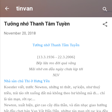
Skip to main content
tinvan
Tưởng nhớ Thanh Tâm Tuyền
November 20, 2018
Tưởng nhớ Thanh Tâm Tuyền
[13.3.1936 - 22.3.2006]
Bếp lửa reo đời quá vãng
Mãi nhớ em dẫu ngày chưa kịp tới
NLV
Nhà sàn chú Thi ở Hưng Yên
Koestler viết, trước Newton, những tri thức, sự kiện, như thuỷ
triều, trái táo rớt xuống đất mà không theo hư không mà đi... chỉ
là tản mạn, rời rạc...
Newton, xuất hiện, giơ cao cây đũa thần, và dàn nhạc giao hưởng
bắt đầu chơi bản Vạn Vật Hấp Dẫn, những tản mạn rời rạc kia đều