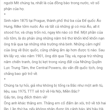
người Mít chúng ta, nhất là của đồng bào trong nước, vờ số
phận của họ.
*
Sinh năm 1875 tại Prague, thành phố thứ ba của Đế quốc Áo
Hung, Rilke tởm nước Áo và tất cả những gì có mùi Áo, all it
stood for, và chạy trốn nó, ngay khi nào có thể. Một phần của
nỗi tởm, là do phản ứng những năm trẻ thơ khốn khổ khốn nạn
ông trải qua tại những nhà trường nhà binh. Những cảm nghĩ
của ông về Đức quốc, cũng chẳng ấm áp hơn được tị nào. Sau
khi lấy vợ, vào năm 1901, ông dời qua Tây, và, ngoại trừ những
năm chiến tranh, ông bị kẹt trong vùng đất của Những Quyền
Lực Trung Tâm, the Central Powers, do vấn đề quốc tịch, ông
chẳng bao giờ trở về.
*
Chúng ta tự hỏi, giả như không bị tống ra Bắc như một anh tù,
liệu, sau 1975, TTT sẽ trở về Hà Nội, Miền Bắc?
Gấu tin, ông đếch thèm về!
Ông anh khác thằng em. Thằng em cố đấm ăn xôi, trở về tới hai
lần. Lần thứ ba, nếu không nhận được lời cảnh báo, khí hậu Hà