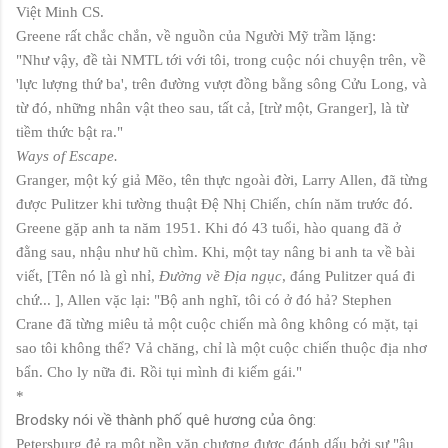
Việt Minh CS.
Greene rất chắc chắn, về nguồn của Người Mỹ trầm lặng:
"Như vậy, đề tài NMTL tới với tôi, trong cuộc nói chuyện trên, về
'lực lượng thứ ba', trên đường vượt đồng bằng sông Cửu Long, và
từ đó, những nhân vật theo sau, tất cả, [trừ một, Granger], là từ
tiềm thức bật ra."
Ways of Escape.
Granger, một ký giả Mẽo, tên thực ngoài đời, Larry Allen, đã từng
được Pulitzer khi tường thuật Đệ Nhị Chiến, chín năm trước đó.
Greene gặp anh ta năm 1951. Khi đó 43 tuổi, hào quang đã ở
đằng sau, nhậu như hũ chìm. Khi, một tay nâng bi anh ta về bài
viết, [Tên nó là gì nhỉ,
Đường về Địa ngục
, đáng Pulitzer quá đi
chứ... ], Allen vặc lại: "Bộ anh nghĩ, tôi có ở đó hả? Stephen
Crane đã từng miêu tả một cuộc chiến mà ông không có mặt, tại
sao tôi không thể? Vả chăng, chỉ là một cuộc chiến thuộc địa nhơ
bẩn. Cho ly nữa đi. Rồi tụi mình đi kiếm gái."
*
Brodsky nói về thành phố quê hương của ông:
Petersburg đẻ ra một nền văn chương được đánh dấu bởi sự "âu