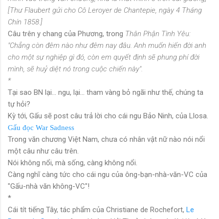
[Thư Flaubert gửi cho Cô Leroyer de Chantepie, ngày 4 Tháng
Chín 1858.]
Câu trên y chang của Phương, trong
Thân Phận Tình Yêu:
"Chẳng còn đêm nào như đêm nay đâu. Anh muốn hiến đời anh
cho một sự nghiệp gì đó, còn em quyết định sẽ phung phí đời
mình, sẽ huỷ diệt nó trong cuộc chiến này".
*
Tại sao BN lại... ngu, lại... tham vàng bỏ ngãi như thế, chúng ta
tự hỏi?
Kỳ tới, Gấu sẽ post câu trả lời cho cái ngu Bảo Ninh, của Llosa.
Gấu đọc War Sadness
Trong văn chương Việt Nam, chưa có nhân vật nữ nào nói nổi
một câu như câu trên.
Nói không nổi, mà sống, càng không nổi.
Càng nghĩ càng tức cho cái ngu của ông-bạn-nhà-văn-VC của
"Gấu-nhà văn không-VC"!
*
Cái tít tiếng Tây, tác phẩm của Christiane de Rochefort,
Le