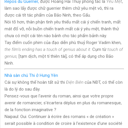
Repos du Guerrier,
được Hoàng Hải Thuỷ phóng tác là
Yêu Mệt
,
làm sao lấy được chữ guerrier thêm chữ yêu mệt vô, thì ra
được cái tít tác phẩm của Bảo Ninh, theo Gấu.
Nói tõ hơn, thân phận tình yêu thiếu mất cái ý chiến tranh, mất
mát đổ vỡ, nỗi buồn chiến tranh mất cái ý yêu mệt, thành thử
chưa có một cái tên nào bảnh cho tác phẩm bảnh này.
Tay điểm cuốn phim của đạo diễn phù thuỷ Roger Vadim khen,
the film’s ending has a touch of genius about it.
Cụm từ
touch of
genius,
[tạm dịch, một tí thiên tài],
có thể áp dụng cho Bảo
Ninh.
Nhà sàn chú Thi ở Hưng Yên
Cái sự không thể hoàn tất sử thi
Điện Biên
của NĐT, có thể còn
là do lý do sau đây.
Pensez-vous que l'avenir du roman, ainsi que votre propre
avenir de romancier, s'écartera déplus en plus du romanesque,
de la fonction imaginative ?
Naipaul: Oui. Continuer à écrire des romans « de création »
serait possible à condition de croire à l'existence d'une société