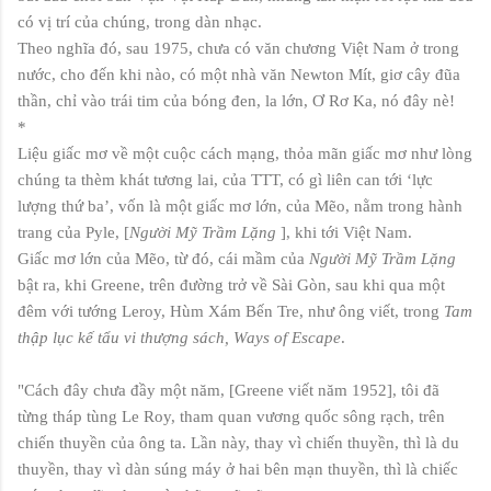
có vị trí của chúng, trong dàn nhạc.
Theo nghĩa đó, sau 1975, chưa có văn chương Việt Nam ở trong
nước, cho đến khi nào, có một nhà văn Newton Mít, giơ cây đũa
thần, chỉ vào trái tim của bóng đen, la lớn, Ơ Rơ Ka, nó đây nè!
*
Liệu giấc mơ về một cuộc cách mạng, thỏa mãn giấc mơ như lòng
chúng ta thèm khát tương lai, của TTT, có gì liên can tới ‘lực
lượng thứ ba’, vốn là một giấc mơ lớn, của Mẽo, nằm trong hành
trang của Pyle, [
Người Mỹ Trầm Lặng
], khi tới Việt Nam.
Giấc mơ lớn của Mẽo, từ đó, cái mầm của
Người Mỹ Trầm Lặng
bật ra, khi Greene, trên đường trở về Sài Gòn, sau khi qua một
đêm với tướng Leroy, Hùm Xám Bến Tre, như ông viết, trong
Tam
thập lục kế tẩu vi thượng sách, Ways of Escape
.
"Cách đây chưa đầy một năm, [Greene viết năm 1952], tôi đã
từng tháp tùng Le Roy, tham quan vương quốc sông rạch, trên
chiến thuyền của ông ta. Lần này, thay vì chiến thuyền, thì là du
thuyền, thay vì dàn súng máy ở hai bên mạn thuyền, thì là chiếc