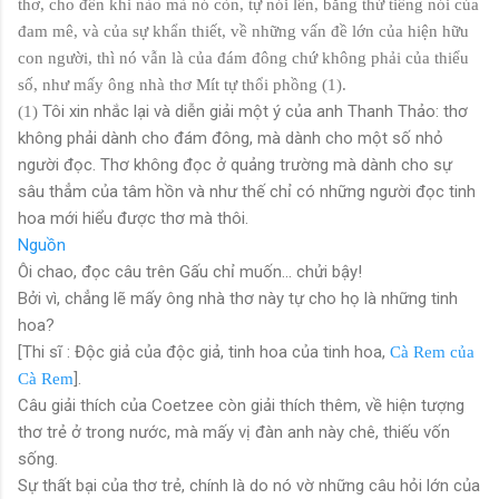
thơ, cho đến khi nào mà nó còn, tự nói lên, bằng thứ tiếng nói của
đam mê, và của sự khẩn thiết, về những vấn đề lớn của hiện hữu
con người, thì nó vẫn là của đám đông chứ không phải của thiểu
số, như mấy ông nhà thơ Mít tự thổi phồng (1).
Tôi xin nhắc lại và diễn giải một ý của anh Thanh Thảo: thơ
(1)
không phải dành cho đám đông, mà dành cho một số nhỏ
người đọc. Thơ không đọc ở quảng trường mà dành cho sự
sâu thẳm của tâm hồn và như thế chỉ có những người đọc tinh
hoa mới hiểu được thơ mà thôi.
Nguồn
Ôi chao, đọc câu trên Gấu chỉ muốn... chửi bậy!
Bởi vì, chẳng lẽ mấy ông nhà thơ này tự cho họ là những tinh
hoa?
[Thi sĩ : Độc giả của độc giả, tinh hoa của tinh hoa,
Cà Rem của
].
Cà Rem
Câu giải thích của Coetzee còn giải thích thêm, về hiện tượng
thơ trẻ ở trong nước, mà mấy vị đàn anh này chê, thiếu vốn
sống.
Sự thất bại của thơ trẻ, chính là do nó vờ những câu hỏi lớn của