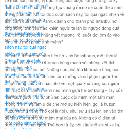
về màu sắc, hương vị đặc trưng của cuộc sống ở đấy, có kỷ
niệm, có nhớ nhung nhưng tựu chung rồi nó sẽ cuốn theo năm
tháng phai tàn. Khi tôi đọc cuốn sách này, tôi quá ngạc nhiên về
tình cảm của Orhan Pamuk dành cho th
ành phố Istanbul nơi
ông sống, tình yêu nào khiến người ta lặn lội ngược dòng quá
khứ chỉ để đào bới những vết thương, rồi suốt đời ôm ấp vào
lòng như một phần sinh mệnh?
Istanbul, thành phố nằm bên bờ vịnh Bosphorus, một thời là
thủ phủ của đế chế Ottoman hùng mạnh với những vết tích
hoang phế rải dọc bờ. Những con phà tỏa khói xám bàng bạc
trong nỗi buồn bao phủ lên tâm tưởng và số phận người Thổ.
Giữa những dấu vết nhắc nhớ về một quá khứ vàng son, giữa
nỗi mặc cảm chênh vênh neo mình giữa hai bờ Đông - Tây của
hiện tại, người Thổ tự phủ lên cuộc đời mình một tấm màn
mỏng mềm mại âm u để che mờ sự hiển hiện, gọi là huzun.
Huzun trong tiếng Thổ gọi là nỗi u sầu, sự u sầu len lén vào tim
để đau đớn trong sự mềm mại của nó. Không có gì diễn tả
được tâm trạng người Thổ hơn từ ấy, nỗi sầu khổ khi bị xa lìa,