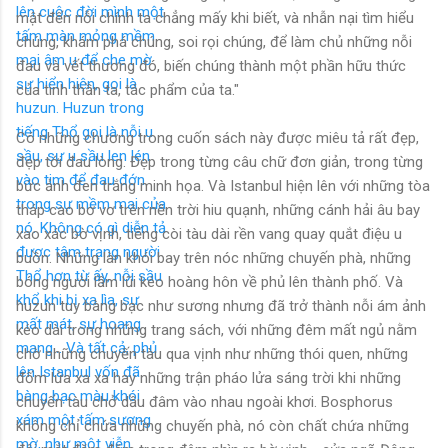
mật đến nỗi chính ta chẳng mấy khi biết, và nhẫn nại tìm hiểu
chúng, khám phá chúng, soi rọi chúng, để làm chủ những nỗi
đau và vết thương đó, biến chúng thành một phần hữu thức
của tinh thần ta, tác phẩm của ta."
Có những chương trong cuốn sách này được miêu tả rất đẹp,
đẹp tới đau lòng. Đẹp trong từng câu chữ đơn giản, trong từng
bức ảnh đen trắng minh họa. Và Istanbul hiện lên với những tòa
tháp cao bơ vơ trên nền trời hiu quạnh, những cánh hải âu bay
xao xác bờ vịnh, tiếng còi tàu dài rền vang quay quắt điệu u
buồn. Những làn khói bay trên nóc những chuyến phà, những
bóng người lầm lũi kéo hoàng hôn về phủ lên thành phố. Và
huzun tuy bàng bạc như sương nhưng đã trở thành nỗi ám ảnh
kéo dài trong những trang sách, với những đêm mất ngủ nằm
chờ những chuyến tàu qua vịnh như những thói quen, những
đốm lửa xa xa hay những trận pháo lửa sáng trời khi những
chuyến tàu chở dầu đâm vào nhau ngoài khơi. Bosphorus
không chỉ chứa những chuyến phà, nó còn chất chứa những