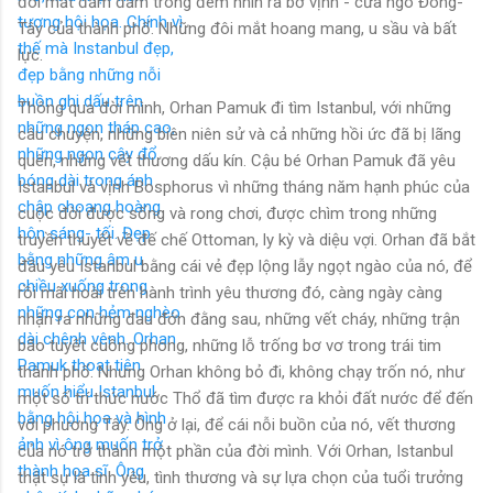
đôi mắt đăm đăm trong đêm nhìn ra bờ vịnh - cửa ngõ Đông-
Tây của thành phố. Những đôi mắt hoang mang, u sầu và bất
lực.
Thông qua đời mình, Orhan Pamuk đi tìm Istanbul, với những
câu chuyện, những biên niên sử và cả những hồi ức đã bị lãng
quên, những vết thương dấu kín. Cậu bé Orhan Pamuk đã yêu
Istanbul và vịnh Bosphorus vì những tháng năm hạnh phúc của
cuộc đời được sống và rong chơi, được chìm trong những
truyền thuyết về đế chế Ottoman, ly kỳ và diệu vợi. Orhan đã bắt
đầu yêu Istanbul bằng cái vẻ đẹp lộng lẫy ngọt ngào của nó, để
rồi mãi hoài trên hành trình yêu thương đó, càng ngày càng
nhận ra những đau đớn đằng sau, những vết cháy, những trận
bão tuyết cuồng phong, những lỗ trống bơ vơ trong trái tim
thành phố. Nhưng Orhan không bỏ đi, không chạy trốn nó, như
một số trí thức nước Thổ đã tìm được ra khỏi đất nước để đến
với phương Tây. Ông ở lại, để cái nỗi buồn của nó, vết thương
của nó trở thành một phần của đời mình. Với Orhan, Istanbul
thật sự là tình yêu, tình thương và sự lựa chọn của tuổi trưởng