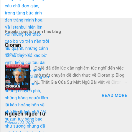
Popular posts from this blog
Cioran
August 06, 2020
Có lẽ đã đến lúc cần nghiêm túc nghĩ đến việc
mở một chuyên đề đích thực về Cioran :p Blog
NL Triết Gia Của Sự Mất Ngủ Bài viết về Ciroran
của Charles Simic thật tuyệt. Gấu cứ tính đi
READ MORE
hoài, mà cứ lu bu hoài. Mới lật ra đi 1 đường
loáng thoáng, vớ được câu này thật tuyệt: Con
người, bị đá văng ra khỏi Thiên Đàng, với 1 tí
Nguyễn Ngọc Tư
tưởng tượng, đủ cho nó cảm thấy đời mình sao
February 23, 2020
rất đỗi bi thương! Ui chao, hồi còn trẻ, bị em bỏ,
bị cuộc chiến hành, không làm sao dám bỏ