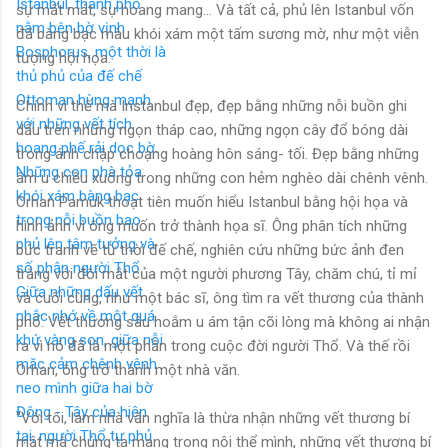
sự mất mát, sự hoang mang... Và tất cả, phủ lên Istanbul vốn
đã bàng bạc màu khói xám một tấm sương mờ, như một viễn
tượng hội họa.
Chính vì thế mà Instanbul đẹp, đẹp bằng những nỗi buồn ghi
dấu trên những ngọn tháp cao, những ngọn cây đổ bóng dài
trong ánh chập choạng hoàng hôn sáng- tối. Đẹp bằng những
âm u chiều xuống trong những con hẻm nghèo dài chênh vênh.
Orhan Pamuk thoạt tiên muốn hiểu Istanbul bằng hội họa và
hình ảnh vì ông muốn trở thành họa sĩ. Ông phân tích những
bức tranh vẽ từ thời đế chế, nghiên cứu những bức ảnh đen
trắng với đôi mắt của một người phương Tây, chăm chú, tỉ mỉ
và cuối cùng, như một bác sĩ, ông tìm ra vết thương của thành
phố. Vết thương sâu hoắm u ám tận cõi lòng mà không ai nhận
ra vì nó đã là một phần trong cuộc đời người Thổ. Và thế rồi
Orhan, ông trở thành một nhà văn.
"Với tôi, làm nhà văn nghĩa là thừa nhận những vết thương bí
mật mà chúng ta mang trong nội thể mình, những vết thương bí