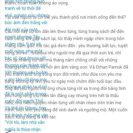
thành, hoàn toàn không ảo vọng.
Tại sao người ta có thể yêu thành phố nơi mình sống đến thế?
Câu hỏi này cứ lớn dần lên theo từng, từng trang sách để đến
cuối cùng, khi gấp sách lại, tôi thấy mình ngập chìm trong hỗn
mang cảm giác mà tác giả đem đến : yêu thương, bất lực, tuyệt
vọng, bơ vơ... Istanbul như người mẹ đã qua thời son trẻ, chỉ
còn lại những tồi tàn mà tháng năm chồng chất với những
hoang phế u buồn và nỗi ám ảnh vàng son. Và Orhan Pamuk đã
yêu thành phố ông sống trọn đời mình, như đứa con yêu mẹ
bằng trường kỳ tình yêu từ ngày mới chớm đến tuổi bạc đầu.
Ông đã yêu người mẹ ông chưa từng rời xa trong đời bằng tình
yêu rưng rưng trìu mến lẫn đắng cay nhưng trên hết là thấu
hiểu, như hiểu nguyên nhân từng vết nhăn nheo trên trán mẹ
mình. Một tình yêu đáng để vinh danh và ngưỡng mộ. Một cuốn
sách xứng đáng là kiệt tác