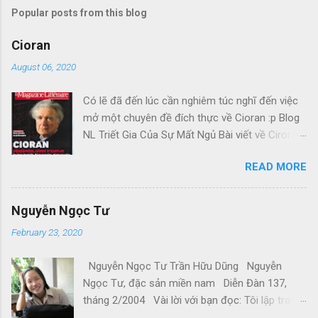
Popular posts from this blog
Cioran
August 06, 2020
Có lẽ đã đến lúc cần nghiêm túc nghĩ đến việc
mở một chuyên đề đích thực về Cioran :p Blog
NL Triết Gia Của Sự Mất Ngủ Bài viết về Ciroran
của Charles Simic thật tuyệt. Gấu cứ tính đi
READ MORE
hoài, mà cứ lu bu hoài. Mới lật ra đi 1 đường
loáng thoáng, vớ được câu này thật tuyệt: Con
người, bị đá văng ra khỏi Thiên Đàng, với 1 tí
Nguyễn Ngọc Tư
tưởng tượng, đủ cho nó cảm thấy đời mình sao
February 23, 2020
rất đỗi bi thương! Ui chao, hồi còn trẻ, bị em bỏ,
bị cuộc chiến hành, không làm sao dám bỏ
Nguyễn Ngọc Tư Trần Hữu Dũng Nguyễn
chạy, đúng là tâm trạng Gấu khi đó. Kiếp Khác
Ngọc Tư, đặc sản miền nam Diễn Đàn 137,
Cõi khác Những ngày Mậu Thân căng thẳng, Đại
tháng 2/2004 Vài lời với bạn đọc: Tôi lập trang
Học đóng cửa, cô bạn về quê, nỗi nhớ bám riết
này với mục đích, trước hết, cho tôi thu thập