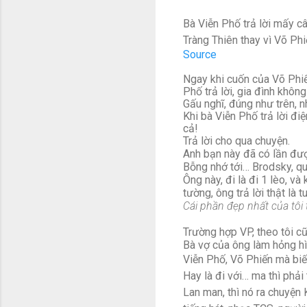
Bà Viễn Phố trả lời mấy câ
Tràng Thiên thay vì Võ Ph
Source
Ngay khi cuốn của Võ Phiế
Phố trả lời, gia đình khôn
Gấu nghĩ, đúng như trên, n
Khi bà Viễn Phố trả lời điệ
cả!
Trả lời cho qua chuyện.
Anh bạn này đã có lần đượ
Bỗng nhớ tới… Brodsky, qu
Ông này, đi là đi 1 lèo, và
tường, ông trả lời thật là t
Cái ph
ầ
n đẹp nhất của tôi 
Trường hợp VP, theo tôi cũ
Bà vợ của ông làm hỏng hì
Viễn Phố, Võ Phiến mà biế
Hay là đi với… ma thì phải
Lan man, thì nó ra chuyện 