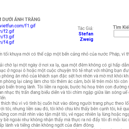
 DƯỚI ÁNH TRĂNG
Tìm Ki
Tác Giả:
Stefan
Zweig
tối khuya mới có thể cập một bến cảng nhỏ của nước Pháp, vì th
 chờ lại một ngày ở nơi xa lạ, qua một đêm không có gì hấp dẫn,
ạc ở ngoại ô hoặc một cuộc chuyện trò tẻ nhạt với những bạn đư
hòng ăn nhỏ của khách sạn đặc sệt hơi nhờn và mờ mịt khói khiế
 phòng lại càng làm cho tôi thêm ác cảm, bởi lẽ trên môi tôi còn
ó biển trong lành. Tôi liền ra ngoài, bước hú hoạ trên con đường 
n nhạc thị trấn đang biểu diễn và tôi chìm ngập giữa làn sóng uể
đến.
hích thú vì vô tình bị cuốn hút vào dòng người trang phục theo lối
i tôi, nhưng liền sau đó, tôi khó chịu khi thấy bên cạnh tôi, kẻ qua
ững con mắt nhìn vào tận mặt tôi, vẻ ngạc nhiên lạ lùng hoặc ngạ
uy bề ngoài như không nhận thấy mà thực ra nó đẩy tôi đi mỗi lúc 
ấp lánh và tiếng chân không ngớt của đám đông.