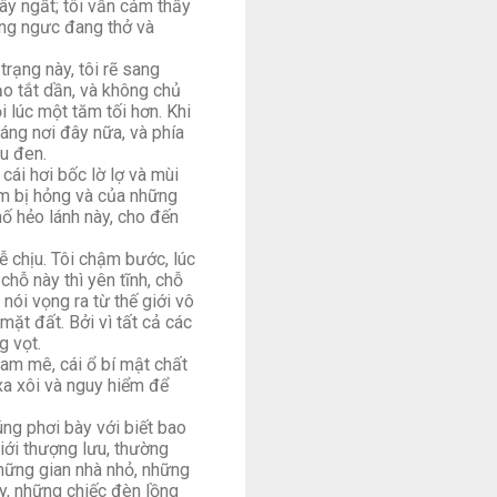
y ngất; tôi vẫn cảm thấy
ồng ngưc đang thở và
rạng này, tôi rẽ sang
o tắt dần, và không chủ
 lúc một tăm tối hơn. Khi
áng nơi đây nữa, và phía
àu đen.
cái hơi bốc lờ lợ và mùi
ơm bị hỏng và của những
ố hẻo lánh này, cho đến
 chịu. Tôi chậm bước, lúc
hỗ này thì yên tĩnh, chỗ
 nói vọng ra từ thế giới vô
mặt đất. Bởi vì tất cả các
g vọt.
am mê, cái ổ bí mật chất
a xôi và nguy hiểm để
ng phơi bày với biết bao
iới thượng lưu, thường
những gian nhà nhỏ, những
y, những chiếc đèn lồng