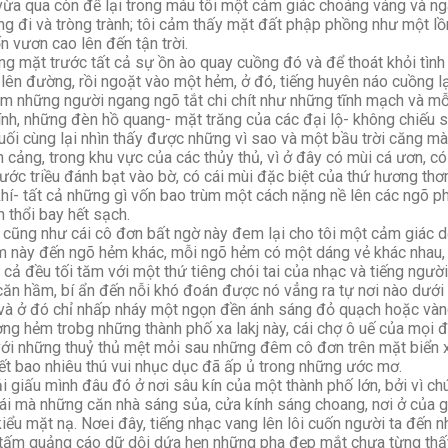
ừa qua còn để lại trong máu tôi một cảm giác choáng váng và ngâ
ờng đi và tròng trành; tôi cảm thấy mặt đất phập phồng như một l
 vươn cao lên đến tận trời.
g mặt trước tất cả sự ồn ào quay cuồng đó và để thoát khỏi tình t
n đường, rồi ngoặt vào một hẻm, ở đó, tiếng huyên náo cuồng lạ
đám những người ngang ngõ tắt chi chít như những tĩnh mạch và mỗi
hính, những đèn hồ quang- mặt trăng của các đại lộ- không chiếu s
cuối cùng lại nhìn thấy được những vì sao và một bầu trời căng m
ảng, trong khu vực của các thủy thủ, vì ở đây có mùi cá ươn, có 
nước triều đánh bạt vào bờ, có cái mùi đặc biệt của thứ hương th
í- tất cả những gì vốn bao trùm một cách nặng nề lên các ngõ ph
n thổi bay hết sạch.
ũng như cái cô đơn bất ngờ này đem lại cho tôi một cảm giác dễ
 này đến ngõ hẻm khác, mỗi ngõ hẻm có một dáng vẻ khác nhau, c
t cả đều tối tăm với một thứ tiêng chói tai của nhạc và tiếng người
căn hầm, bí ẩn đến nỗi khó đoán được nó vẳng ra tự nơi nào dưới 
 và ở đó chỉ nhấp nháy một ngọn đền ánh sáng đỏ quạch hoặc vàn
 hẻm trobg những thành phố xa lakj này, cái chợ ô uế của mọi đ
ới những thuỷ thủ mệt mỏi sau những đêm cô đơn trên mặt biển x
ết bao nhiêu thú vui nhục dục đã ấp ủ trong những ước mơ.
ấu mình đâu đó ở nơi sâu kín của một thành phố lớn, bởi vì chú
 cái mà những căn nhà sáng sủa, cửa kính sáng choang, nơi ở của g
iểu mặt nạ. Nơei đây, tiếng nhạc vang lên lôi cuốn người ta đến 
 tấm quảng cáo dữ dội dứa hẹn những pha đẹp mắt chưa từng thấ