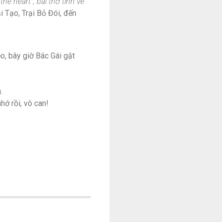
the heart”, bài thơ tình về
ải Tạo, Trại Bỏ Đói, đến
o, bây giờ Bác Gái gật
.
ớ rồi, vô can!