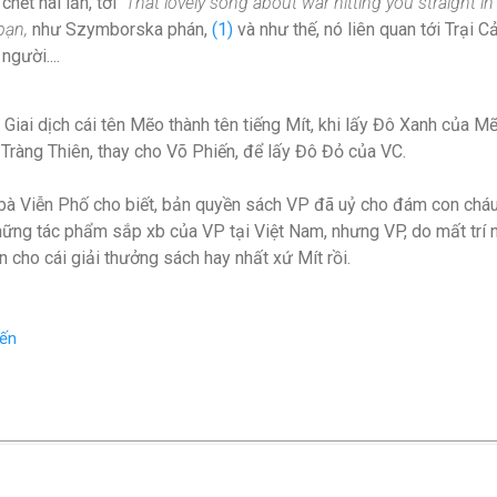
chết hai lần, tới
"That lovely song about war hitting you straight in 
bạn,
như Szymborska phán,
(1)
và như thế, nó liên quan tới Trại C
người....
Giai dịch cái tên Mẽo thành tên tiếng Mít, khi lấy Đô Xanh của Mẽ
 Tràng Thiên, thay cho Võ Phiến, để lấy Đô Đỏ của VC.
 bà Viễn Phố cho biết, bản quyền sách VP đã uỷ cho đám con cháu
ng tác phẩm sắp xb của VP tại Việt Nam, nhưng VP, do mất trí nh
cho cái giải thưởng sách hay nhất xứ Mít rồi.
iến