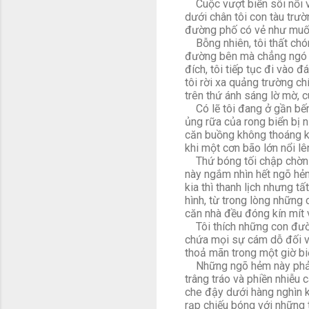
Cuộc vượt biển sôi nổi v
dưới chân tôi con tàu trư
đường phố có vẻ như muốn
Bỗng nhiên, tôi thất chón
đường bên mà chẳng ngó lê
đích, tôi tiếp tục đi vào 
tôi rời xa quảng trường c
trên thứ ánh sáng lờ mờ, 
Có lẽ tôi đang ở gần bến c
ủng rữa của rong biển bị 
căn buồng không thoáng kh
khi một cơn bão lớn nổi lê
Thứ bóng tối chập chờn c
này ngắm nhìn hết ngõ hẻm
kia thì thanh lịch nhưng tấ
hình, từ trong lòng những 
căn nhà đều đóng kín mít
Tôi thích những con đường
chứa mọi sự cám dỗ đối v
thoả mãn trong một giờ bi
Những ngõ hẻm này phải gi
trâng tráo và phiền nhiễu
che đậy dưới hàng nghìn k
rạp chiếu bóng với những