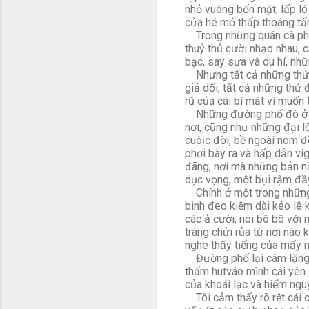
nhỏ vuông bốn mặt, lấp ló 
cửa hé mở thấp thoáng tấm
Trong những quán cà phê, 
thuỷ thủ cười nhạo nhau, cá
bạc, say sưa và du hí, nh
Nhưng tất cả những thứ đ
giả dối, tất cả những thứ 
rũ của cái bí mật vì muốn
Những đường phố đó ở Hă
nơi, cũng như những đại l
cuôịc đời, bề ngoài nom đ
phơi bày ra và hấp dẫn vi
đãng, nơi mà những bản n
dục vọng, một bụi rậm đầ
Chính ở một trong những 
binh đeo kiếm dài kéo lê 
các ả cười, nói bô bô với
tràng chửi rủa từ nơi nào 
nghe thấy tiếng của mấy n
Đường phố lại câm lặng. 
thấm hutváo mình cái yên l
của khoái lạc và hiểm ngu
Tôi cảm thấy rõ rệt cái c