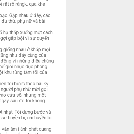
 rất rõ ràngk, qua khe
bạc. Gặp nhau ở đây, các
ó đủ thứ, phụ nữ và bài
ổ hạ thấp xuống một cách
u gợi gấp bội vì sự quyến
 giống nhau ở khắp mọi
 cũng như đáy cùng của
m động vì những điều chúng
thế giới nhục dục phóng
t khu rừng tăm tối của
n tôi bước theo hai kỵ
 người phụ nhữ mời gọi.
 vào cửa sổ, nhưng một
à ngay sau đó tôi không
t nhạt. Tôi dừng bước và
 sự huyền bí, cái huyền bí
y vẫn âm ỉ ánh phát quang