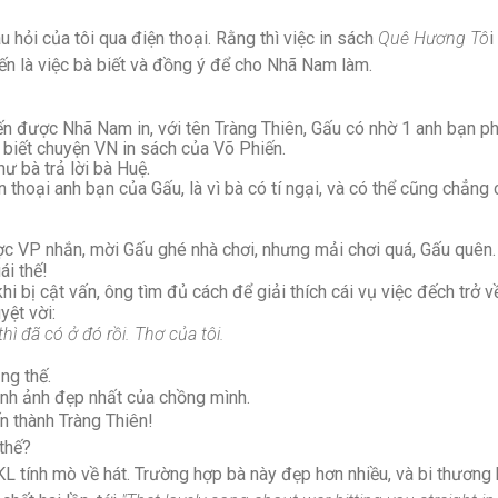
u hỏi của tôi qua điện thoại. Rằng thì việc in sách
Quê Hương Tô
i
iến là việc bà biết và đồng ý để cho Nhã Nam làm.
n được Nhã Nam in, với tên Tràng Thiên, Gấu có nhờ 1 anh bạn p
g biết chuyện VN in sách của Võ Phiến.
hư bà trả lời bà Huệ.
n thoại anh bạn của Gấu, là vì bà có tí ngại, và có thể cũng chẳng 
c VP nhắn, mời Gấu ghé nhà chơi, nhưng mải chơi quá, Gấu quên.
ái thế!
 khi bị cật vấn, ông tìm đủ cách để giải thích cái vụ việc đếch trở
uyệt vời:
thì đã có ở đó rồi. Thơ của tôi.
ng thế.
nh ảnh đẹp nhất của ch
ồng mình.
n thành Tràng Thiên!
 thế?
KL tính mò về hát. Trường hợp bà này đẹp hơn nhiều, và bi thương 