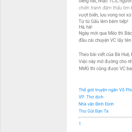
tiếng hát, nhạc TCS, người 
chiến tranh đâm thấu tim 
vượt biển, lưu vong nơi xứ 
Từ từ Gấu lèm bèm tiếp!
Hà, hà!
Ngày mới qua Mẽo thì Bác 
đầu cái chuyện VC lấy tên
Theo bài viết của Bà Huệ,
Việc này mở đường cho nhữ
NMG thì cũng được VC ban 
Thế giới truyện ngắn Võ Ph
VP: Thơ dịch
Nhà văn Bình Định
Thư Gửi Bạn Ta
1