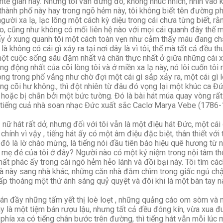
htế gian này. Nhưng tôi vẫn đứng đó, không nhúc nhích, nhìn vào 
thành phố này hay trong ngõ hẻm này, tôi không biết tên đường ph
người xa lạ, lạc lõng một cách kỳ diệu trong cái chưa từng biết, r
o, cũng như không có mối liên hệ nào với mọi cái quanh đây thế 
ấy ở xung quanh tôi một cách toàn vẹn như cảm thấy máu đang chả
à không có cái gì xảy ra tại nơi dây là vì tôi, thế mà tất cả đều th
t cuộc sống sâu đậm nhất và chân thực nhất ở giữa những cái xa
 động nhất của cõi lòng tôi và ở miền xa lạ này, nó lôi cuốn tôi
 trong phố vắng như chờ đợi một cái gì sắp xảy ra, một cái gì lôi
g cõi hư không., thì đột nhiên từ đâu đó vọng lại một khúc ca Đứ
a hoặc bị chắn bởi một bức tường. Đó là bài hát múa quay vòng rất
i tiếng cuả nhà soan nhạc Đức xuất sắc Caclơ Marya Vebe (1786-1
 hát rất dở, nhưng đối với tôi vẫn là một điệu hát Đức, một cái 
 chính vì vậy , tiếng hát ấy có một âm điệu đặc biệt, thân thiết với t
đó là lờ chào mừng, là tiếng nói đầu tiên báo hiệu quê hương từ nh
ng mẹ đẻ của tôi ở đây? Người nào có một kỷ niệm trong nội tâm th
chất phác ấy trong cái ngõ hẻm hẻo lánh và đồi bại này. Tôi tìm c
hà này sang nhà khác, những căn nhà đắm chìm trong giấc ngủ ch
ấp thoáng một thứ ánh sáng quỷ quyệt và đôi khi là một bàn tay 
n đầy những tấm yết thị loè loẹt , những quảng cáo om sòm và
ây là một tiệm bán rượu lậu, nhưng tất cả đều đóng kín, vừa xua 
phía xa có tiếng chân bước trên đường, thì tiếng hát vẫn mỗi lúc m