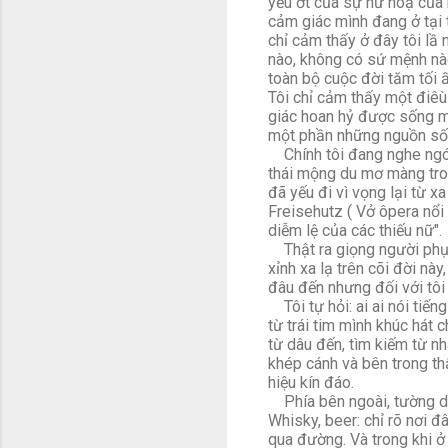
yếu ớt của sự hư hoạ của 
cảm giác mình đang ở tại 
chỉ cảm thấy ở đây tôi lầ 
nào, không có sứ mệnh nà
toàn bộ cuộc đời tăm tối 
Tôi chỉ cảm thấy một điêù l
giác hoan hỷ được sống mộ
một phần những nguồn sống
Chính tôi đang nghe ngóng
thái mộng du mơ màng tron
đã yếu đi vì vọng lại từ x
Freisehutz ( Vở ôpera nổ
diễm lệ của các thiếu nữ".
Thật ra giọng người phụ nữ
xỉnh xa lạ trên cõi đời này,
đâu đến nhưng đối với tôi 
Tôi tự hỏi: ai ai nói tiế
từ trái tim mình khúc hát 
từ dâu đến, tìm kiếm từ n
khép cánh và bên trong th
hiệu kín đáo.
Phía bên ngoài, tường dá
Whisky, beer: chỉ rõ nơi đ
qua đường. Và trong khi ở 