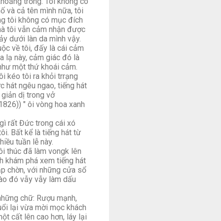
khoảng trống. Tôi không có
ố và cả tên mình nữa, tôi
ằng tôi không có mục đích
mà tôi vẫn cảm nhận được
y dưới làn da mình vậy.
uộc về tôi, đấy là cái cảm
 lạ này, cảm giác đó là
 như một thứ khoái cảm.
 kéo tôi ra khỏi trrạng
c hát ngêu ngao, tiếng hát
 giản dị trong vở
826)) " ôi vòng hoa xanh
gì rất Đức trong cái xó
ôi. Bất kể là tiếng hát từ
iều tuần lễ này.
ôi thúc đã làm vongk lên
ách khám phá xem tiếng hát
ập chờn, với những cửa sổ
nào đó vẫy vẫy làm dấu
 những chữ: Rượu mạnh,
đuổi lại vừa mời mọc khách
ột cất lên cao hơn, láy lại