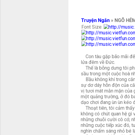
Truyện Ngắn
» NGÕ HẺM
Font Size:
Con tàu gặp bão mãi đến 
lửa đêm về Đức.
Thế là bỗng dưng tôi phải
sầu trong một cuộc hoà nh
Bầu không khí trong căn p
sự dơ dáy hỗn độn của căn
vị tươi mát mằn mặn của gi
một quảng trường, ở đó ba
dạo chơi đang ùn ùn kéo 
Thoạt tiên, tôi cảm thấy t
không có chút quan hệ gì vớ
những chuỗi cười cô cớ, nh
những cuộc tiếp xúc đó, t
nghìn chấm sáng nhỏ bé l