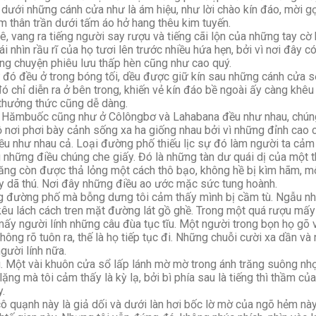
dưới những cánh cửa như là ám hiệu, như lời chào kín đáo, mời gọi
 thân trần dưới tấm áo hở hang thêu kim tuyến.
vang ra tiếng người say rượu và tiếng cãi lộn của những tay cờ 
i nhìn rầu rĩ của họ tươi lên trước nhiều hứa hẹn, bởi vì nơi đây c
ững chuyện phiêu lưu thấp hèn cũng như cao quý.
ó đều ở trong bóng tối, dều được giữ kín sau những cánh cửa s
đó chỉ diễn ra ở bên trong, khiến vẻ kín đáo bề ngoài ấy càng khê
 thưởng thức cũng dễ dàng.
mbuốc cũng như ở Côlôngbơ và Lahabana đều như nhau, chúng
ộ nơi phơi bày cảnh sống xa ha giống nhau bởi vì những đỉnh cao
ều như nhau cả. Loại đường phố thiếu lịc sự đó làm người ta cả
g những điều chúng che giấy. Đó là những tàn dư quái dị của một 
ăng còn được thả lỏng một cách thô bạo, không hề bị kìm hãm, mộ
y dã thú. Nơi đây những điều ao ước mặc sức tung hoành.
đường phố mà bỗng dưng tôi cảm thấy mình bị cầm tù. Ngẫu nhiê
kêu lách cách tren mặt đường lát gồ ghề. Trong một quá rượu mấy
 mấy người lính những câu đùa tục tĩu. Một người trong bọn họ gõ
không rõ tuôn ra, thế là họ tiếp tục đi. Những chuỗi cười xa dần v
gười lính nữa.
Một vài khuôn cửa sổ lấp lánh mờ mờ trong ánh trăng suông nhợ
ặng mà tôi cảm thấy là kỳ lạ, bởi bì phía sau là tiếng thì thầm của
y.
ô quạnh này là giả dối và dưới làn hơi bốc lờ mờ của ngõ hẻm nà