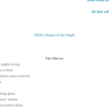
Kẻ bán xới
NXH's Poems of the Night
The Mirror
r might reveal
e a blind
kness must conceal
t.
oking glass
nary stream
nd harbor deep