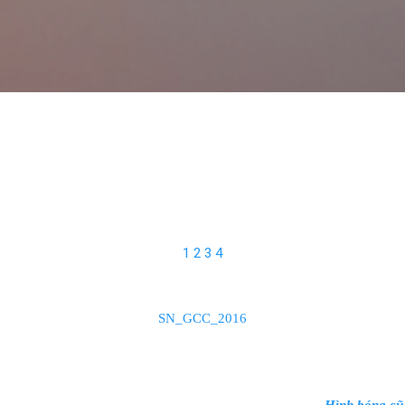
Skip to main content
1
2
3
4
SN_GCC_2016
Hình bóng cũ