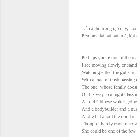
Tất cả thơ trong tập này, hóa
Bèn post lại hai bài, mà, kh
Perhaps you're one of the ma
I see moving slowly or stand
Watching either the gulls in 
With a load of trash passing 
The one, whose family doesn
On his way to a night class i
An old Chinese waiter going 
And a bodybuilder and a nur
And what about the one I'm 
Though I barely remember w
She could be one of the few 