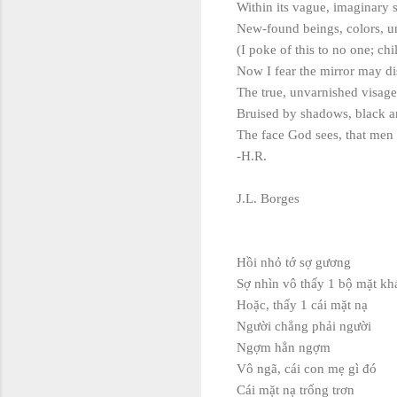
Within its vague, imaginary 
New-found beings, colors, 
(I poke of this to no one; chi
Now I fear the mirror may di
The true, unvarnished visage
Bruised by shadows, black an
The face God sees, that men 
-H.R.
J.L. Borges
Hồi nhỏ tớ sợ gương
Sợ nhìn vô thấy 1 bộ mặt kh
Hoặc, thấy 1 cái mặt nạ
Người chẳng phải người
Ngợm hẳn ngợm
Vô ngã, cái con mẹ gì đó
Cái mặt nạ trống trơn