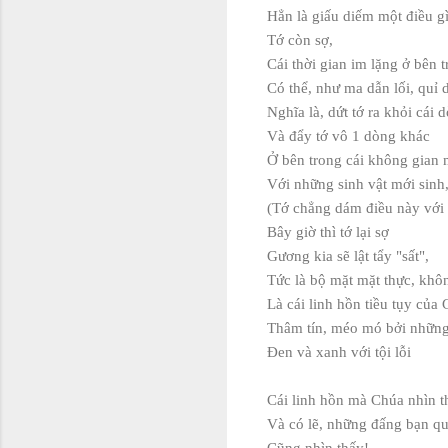
Hẳn là giấu diếm một điều g
Tớ còn sợ,
Cái thời gian im lặng ở bên 
Có thể, như ma dẫn lối, quỉ 
Nghĩa là, dứt tớ ra khỏi cái
Và đẩy tớ vô 1 dòng khác
Ở bên trong cái không gian 
Với những sinh vật mới sinh
(Tớ chẳng dám điều này với a
Bây giờ thì tớ lại sợ
Gương kia sẽ lật tẩy "sất",
Tức là bộ mặt mặt thực, khô
Là cái linh hồn tiều tụy của
Thâm tín, méo mó bởi những
Đen và xanh với tội lỗi
Cái linh hồn mà Chúa nhìn t
Và có lẽ, những đấng bạn qu
Cũng nhìn thấy!