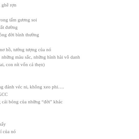
ì ghê rợn
trong tấm gương soi
dắt đường
 dòng đời bình thường
mơ hồ, tưởng tượng của nó
, những màu sắc, những hình hài vô danh
i, con nít vốn cả thẹn)
ng đánh véc ni, không xeo phi….
 GCC
 cái bóng của những “đời” khác
hấy
í của nó