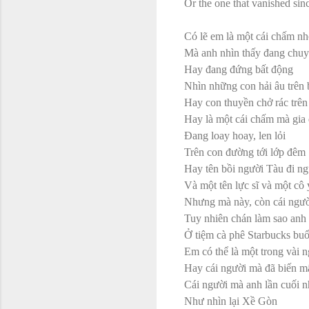
Or the one that vanished sinc
Có lẽ em là một cái chấm nh
Mà anh nhìn thấy đang chu
Hay đang đứng bất động
Nhìn những con hải âu trên b
Hay con thuyền chở rác trê
Hay là một cái chấm mà gia
Đang loay hoay, len lỏi
Trên con đường tới lớp đêm
Hay tên bồi người Tàu đi ng
Và một tên lực sĩ và một cô y
Nhưng mà này, còn cái ngườ
Tuy nhiên chán làm sao anh
Ở tiệm cà phê Starbucks buổ
Em có thể là một trong vài n
Hay cái người mà đã biến m
Cái người mà anh lần cuối nh
Như nhìn lại Xề Gòn