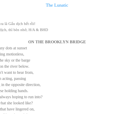
The Lunatic
 ra là Gấu dịch hết rồi!
i dịch, thì bèn nhớ, H/A & BHD
ON THE BROOKLYN BRIDGE
ny dots at sunset
ing motionless,
the sky or the barge
on the river below.
't want to hear from,
n acting, passing
in the opposite direction,
se holding hands.
always hoping to run into?
hat she looked like?
that have lingered on,