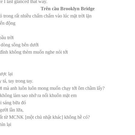
e I last glanced that way.
Trên cầu Brooklyn Bridge
ỏ trong rất nhiều chấm chấm vào lúc mặt trời lặn
yển động
ầu trời
n dòng sông bên dưới
 đình không thèm muốn nghe nói tới
ược lại
 tá, tay trong tay.
i mà anh luôn luôn mong muốn chạy tới ôm chầm lấy?
 không làm sao nhớ ra nổi khuôn mặt em
i sáng bữa đó
gười lần lữa,
ất từ MCNK [một chủ nhật khác] không hề có?
ìn lại