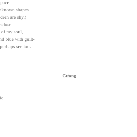
space
unknown shapes.
ldren are shy.)
sclose
 of my soul,
d blue with guilt-
perhaps see too.
Gương
ác