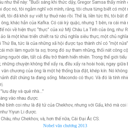
ầu như thế này: “Buổi sáng khi thức dậy, Gregor Samsa thấy mình 
i đọc nó, tôi ngẫm nghĩ với mình, rằng, tôi chưa từng biết có mộ
, tôi đã khởi sự viết tự thuở nào rồi. Thế là, liền tức thì, tôi bắt 
 ông, khác hẳn của Kafka. Có cái kỳ quặc, nhưng 1 bên, ra cái mà n
để nói về hiện thực “thực” của xứ Mỹ Châu La Tinh của ông, như 
ảo là một khai triển chiết ra từ chủ nghĩa siêu thực; một chủ nghĩ
 Thứ Ba, tức là của những xã hội được tạo thành chỉ có “một nửa”;
cái mới làm người ta sợ, trong đó sự tham nhũng, thối nát công
ừng người dân, tất cả đều trở thành hiển nhiên. Trong thế giới tiểu
, những chuyện không thể xẩy ra, đều xẩy ra hoài hoài, ngay giữa 
rụ văn chương của ông là một hệ thống bịa đặt, khép kín. Nó khôn
mảnh đất chúng ta đang sống. Macondo có thực. Và đó là tính nh
ị.
"lưu đày và quê nhà...."
uàng vào nhau được.
ê bình coi như là đệ tử của Chekhov, nhưng với Gấu, khó mà coi 
như Yiyun Li được.
 Châu, như Chekhov, và, hơn thế nữa, Cái Đại Ác CS.
Nobel văn chương 2013