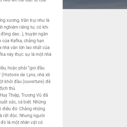
g xương, trần trụi như là
h nghiệm riêng tư, có khi
 đồng dao...), truyện ngắn
ắn của Kafka, chẳng hạn.
a nhà văn lớn lao nhất của
afka này thực sự là một nhà
liều, hoặc phải "giơ đầu
(Histoire de Lynx, nhà xb
một khởi đầu (ouverture) đã
địch thủ.
 Huy Thiệp, Trương Vũ đã
xuất sắc, cá biệt. Những
 rõ điều đó. Chẳng những
và rất độc. Nhưng người
 đó là một nhân vật có