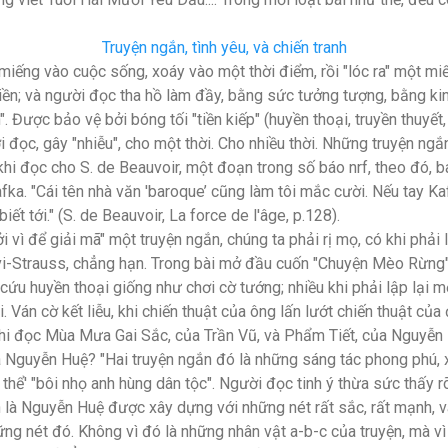
Truyện ngắn, tình yêu, và chiến tranh
iếng vào cuộc sống, xoáy vào một thời điểm, rồi "lóc ra" một miến
iền; và người đọc tha hồ làm đầy, bằng sức tưởng tượng, bằng kin
. Được bảo vệ bởi bóng tối "tiền kiếp" (huyền thoại, truyền thuyết,
i đọc, gây "nhiễu", cho một thời. Cho nhiều thời. Những truyện ng
khi đọc cho S. de Beauvoir, một đoạn trong số báo nrf, theo đó, b
afka. "Cái tên nhà văn 'baroque’ cũng làm tôi mắc cười. Nếu tay K
iết tới." (S. de Beauvoir, La force de l'âge, p.128).
 vì để giải mã" một truyện ngắn, chúng ta phải rị mọ, có khi phải 
i-Strauss, chẳng hạn. Trong bài mở đầu cuốn "Chuyện Mèo Rừng" 
 cứu huyền thoại giống như chơi cờ tướng; nhiều khi phải lập lại 
. Ván cờ kết liễu, khi chiến thuật của ông lấn lướt chiến thuật của 
khi đọc Mùa Mưa Gai Sắc, của Trần Vũ, và Phẩm Tiết, của Nguyễn
là Nguyễn Huệ? "Hai truyện ngắn đó là những sáng tác phong phú, 
 thể' "bôi nhọ anh hùng dân tộc". Người đọc tinh ý thừa sức thấy
n là Nguyễn Huệ được xây dựng với những nét rất sắc, rất mạnh, 
ững nét đó. Không vì đó là những nhân vật a-b-c của truyện, mà vì