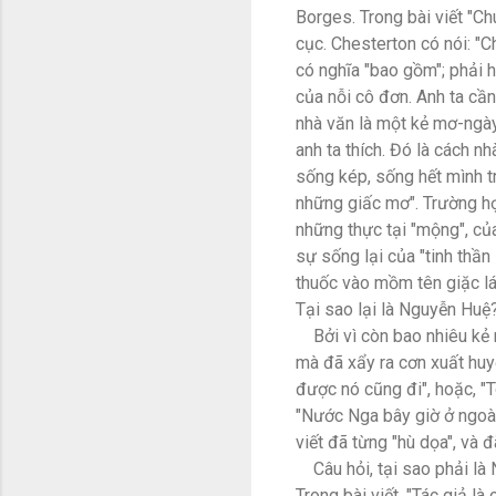
Borges. Trong bài viết "Ch
cục. Chesterton có nói: "C
có nghĩa "bao gồm"; phải h
của nỗi cô đơn. Anh ta cần
nhà văn là một kẻ mơ-ngày
anh ta thích. Đó là cách n
sống kép, sống hết mình tro
những giấc mơ". Trường hợp
những thực tại "mộng", của
sự sống lại của "tinh thần
thuốc vào mồm tên giặc lá
Tại sao lại là Nguyễn Huệ
Bởi vì còn bao nhiêu kẻ mu
mà đã xẩy ra cơn xuất huyế
được nó cũng đi", hoặc, 
"Nước Nga bây giờ ở ngoài 
viết đã từng "hù dọa", và 
Câu hỏi, tại sao phải là N
Trong bài viết, "Tác giả là