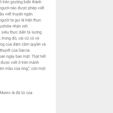
ở trên giường biến thành
t người nào được phép viết
đầu viết truyện ngắn.
gười ta gọi là hiện thực
Rushdie nhận xét:
a siêu thực diễn tả lương
 trong đó, cái cũ có vẻ
 cộng của đám cầm quyền và
 thuyết của Garcia
ban ngày ban mặt. Thật hết
g được viết ở trên mảnh
iệm mầu của ông,"; còn một
Munro là đệ tử của