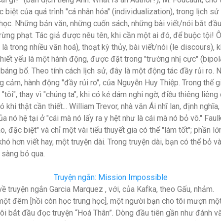
biệt của quá trình "cá nhân hóa" (individualization), trong lịch sử 
 học. Những bản văn, những cuốn sách, những bài viết/nói bắt đầu c
ừng phạt. Tác giả được nêu tên, khi cần một ai đó, để buộc tội! Ô
là trong nhiều văn hoá), thoạt kỳ thủy, bài viết/nói (le discours),
ết yếu là một hành động, được đặt trong "trường nhị cực" (bipola
ự báng bổ. Theo tính cách lịch sử, đây là một động tác đầy rủi ro.
 cảm, hành động "đầy rủi ro", của Nguyễn Huy Thiệp. Trong thế gi
"tôi", thay vì "chúng ta", khi có kẻ dám nghi ngờ, điều thiêng liên
ó khi thật cần thiết... William Trevor, nhà văn Ái nhĩ lan, định nghĩ
nó hệ tại ở "cái mà nó lấy ra y hệt như là cái mà nó bỏ vô." Faulk
, đặc biệt" và chỉ một vài tiểu thuyết gia có thể "làm tốt"; phần l
khó hơn viết hay, một truyện dài. Trong truyện dài, bạn có thể bỏ v
 sàng bỏ qua.
Truyện ngắn: Mission Impossible
 truyện ngắn Garcia Marquez , với, của Kafka, theo Gấu, nhảm.
một đêm [hồi còn học trung học], một người bạn cho tôi mượn một
 tôi bắt đầu đọc truyện “Hoá Thân”. Dòng đầu tiên gần như đánh vă