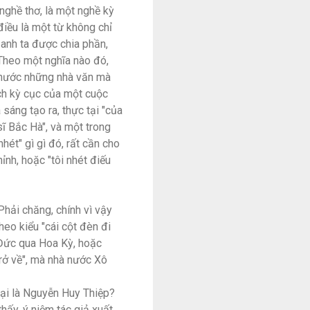
nghề thơ, là một nghề kỳ
điều là một từ không chỉ
 anh ta được chia phần,
 Theo một nghĩa nào đó,
 chước những nhà văn mà
ách kỳ cục của một cuộc
 sáng tạo ra, thực tại "của
sĩ Bắc Hà", và một trong
hét" gì gì đó, rất cần cho
ỉnh, hoặc "tôi nhét điếu
Phải chăng, chính vì vậy
heo kiểu "cái cột đèn đi
 Đức qua Hoa Kỳ, hoặc
trở về", mà nhà nước Xô
 lại là Nguyễn Huy Thiệp?
thấy, ý niệm tác giả xuất