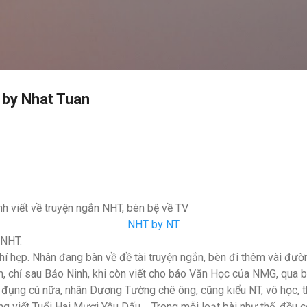
Skip to main content
 by Nhat Tuan
h viết về truyện ngắn NHT, bèn bệ về TV
NHT by NT
 NHT.
hí hẹp. Nhân đang bàn về đề tài truyện ngắn, bèn đi thêm vài đườ
chỉ sau Bảo Ninh, khi còn viết cho báo Văn Học của NMG, qua b
ại đụng cú nữa, nhân Dương Tường chê ông, cũng kiểu NT, vô học,
ng viết Tuổi Hai Mươi Yêu Dấu.... Trong mỗi loạt bài như thế, đều c