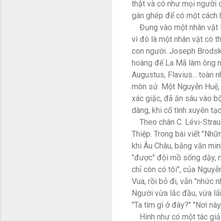
thật và có như mọi người
gán ghép để có một cách h
Đụng vào một nhân vật lị
vì đó là một nhân vật có t
con người. Joseph Brodsky
hoàng đế La Mã làm ông n
Augustus, Flavius... toàn 
môn sử. Một Nguyễn Huệ, 
xác giặc, đã ăn sâu vào bộ
dàng, khi cố tình xuyên tạ
Theo chân C. Lévi-Strauss
Thiệp. Trong bài viết "Nhữ
khi Âu Châu, bằng văn minh
"được" đội mồ sống dậy, n
chỉ còn có tôi", của Nguy
Vua, rồi bỏ đi, vẫn "nhức 
Người vừa lắc đầu, vừa lẩ
"Ta tìm gì ở đây?" "Nơi nà
Hình như có một tác giả 