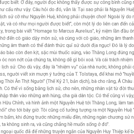
 được biết. Ở đây, người đọc không thấy được sự công bình cũng
ư cấu như vậy. Câu hỏi do đó, vẫn là: Tại sao phải là Nguyễn Huệ
ch sử cỡ như Nguyễn Huệ, không phải chuyện chơi! Ngoài lý do 
hật, và có như mọi người được biết", còn một lý do liên can đến c
, trong bài viết "Homage to Marcus Aurelius", kỷ niệm lần đầu ô
hớ đến cô giáo dậy môn sử, và cùng với cô giáo, những âm thanh
những âm thanh có thể đánh thức quỉ sứ dưới địa ngục! Đó là lý do
áo bào còn đen kịt, sặc mùi thuốc súng, vào Thăng Long đúng ng
 óc non nớt của chúng ta, không dễ gì bôi xoá. Và cái trách nhiệm
c lịch sử. Cho dù vậy, đây là "nhiệm vụ" của nhà nước, không phải 
, người viết xin mượn ý tưởng của T. Tolstaya, để khai mở "huy
ng Thời Ăn Thịt Người" (Thế Kỷ 21, bản dịch), bà cho rằng, Á Châu
. Có thể vì sống bằng lịch sử, cho nên, những nhân vật từ đời thu
hập thân vào những anh hùng, cha già dân tộc. Có thể cũng vì vậy,
ễn Hữu Chỉnh, và hình ảnh một Nguyễn Huệ tới Thăng Long, làm ta
nhối" cho tới bây giờ. Tôi cũng cố tưởng tượng ra một Nguyễn Huệ "
m bẩm, khi đứng trước những miếu đền, những ngàn chương sử nay
y, ta không sinh ra, và cũng chẳng hề muốn sống ở đó".
ngoại quốc đã để những truyện ngắn của Nguyễn Huy Thiệp kế b