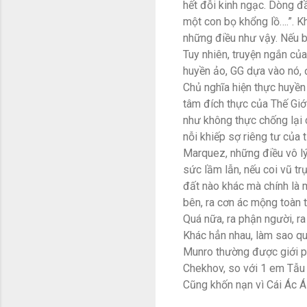
hết đỗi kinh ngạc. Dòng đ
một con bọ khổng lồ….”. Kh
những điều như vậy. Nếu biết
Tuy nhiên, truyện ngắn của
huyền ảo, GG dựa vào nó, 
Chủ nghĩa hiện thực huyền 
tâm đích thực của Thế Giới
như không thực chống lại 
nỗi khiếp sợ riêng tư của t
Marquez, những điều vô lý
sức lầm lẫn, nếu coi vũ t
đất nào khác mà chính là 
bên, ra cơn ác mộng toàn tr
Quá nữa, ra phận người, ra 
Khác hẳn nhau, làm sao q
Munro thường được giới ph
Chekhov, so với 1 em Tẫu 
Cũng khốn nạn vì Cái Ác Á