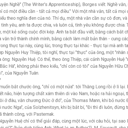
uyện Nghề" (The Writer's Apprenticeship), Borges viết: Nghề văn, 
hỉ có một điều cần - tất cả mọi điều." Với một nhà văn, tất cả mọi 
iểu theo nghĩa đen của nó. Thí dụ, một nhà văn cần sự cô đơn, và
 tình yêu, anh ta được chia, và luôn cả, tình yêu không được chia.
, một kẻ sống cuộc đời kép. Anh ta bắt đầu viết, bằng cách bắt
hà văn trở thành chính mình, bằng cách làm mất bản thân - cung c
ng thực tại này, cùng lúc, trong thực tại khác - thực tại mà anh ta
 Nguyễn Huy Thiệp, tôi nghĩ, thực tại "thực" của ông, một "nhân 
 ông: Nguyễn Huệ. Có thể, theo ông Thiệp, cái cảnh Nguyễn Huệ "n
 Bắc Hà", không phải theo kiểu, "chỉ còn có tôi" của Nguyễn Hữu Ch
i", của Nguyễn Tuân.
?
ốn bắt chước ông, "chỉ có một nửa": tới Thăng Long rồi ở lì lại. 
t não, hiện tượng chất xám thiên di vào Nam, hoặc ra hải ngoại, t
"Tôi ở đâu, văn chương Đức ở đó", của Thomas Mann, khi bỏ nước
nước Nga", của Solzhenitsyn, khi bị bắt bí, "Đi thì đi luôn, đừng 
đã thành công, với Pasternak.
guyễn Huệ chỉ có thể giải đáp, cùng một lúc, với câu hỏi, tại sao
 cái gì?" (bản dịch tiếng Anh: What Is an Author?), M. Foucault, cho 