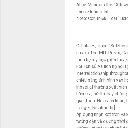
Alice Munro is the 13th wo
Laureate in total.
Note: Còn thiếu 1 cái “luc
G. Lukacs, trong “Solzheni
nhà xb The MIT Press, Ca
Liên hệ mỹ học giữa truyện 
kết lịch sử và liên hệ nội t
interrelationship throughou
chiếu sáng tình hình văn họ
[novella] thường xuất hiện
hùng ca, sử thi, hay những
giai đoạn. Nói cách khác,
Longer, Nichtmerhr].
Áp dụng nhận xét trên và
tưởng cận và đương thời đã