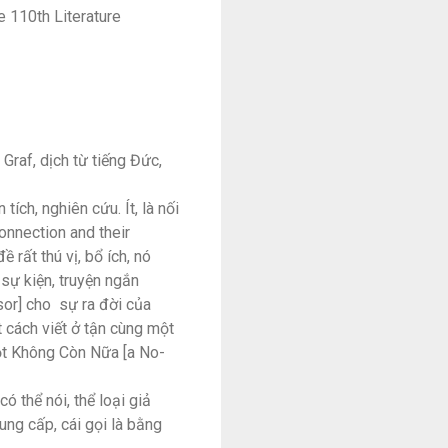
e 110th Literature
Graf, dịch từ tiếng Đức,
tích, nghiên cứu. Ít, là nối
 connection and their
 rất thú vị, bổ ích, nó
 sự kiện, truyện ngắn
sor] cho sự ra đời của
t cách viết ở tận cùng một
một Không Còn Nữa [a No-
có thể nói, thể loại giả
ung cấp, cái gọi là bằng