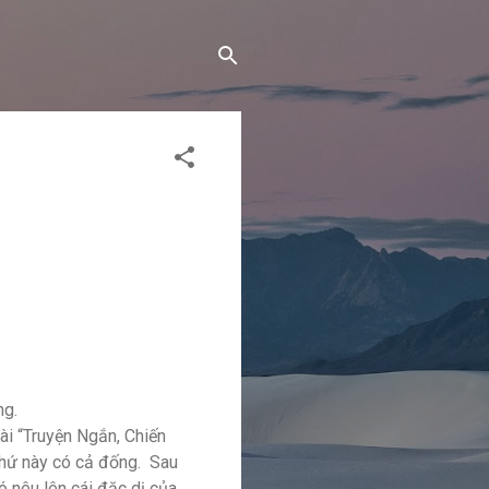
ng.
ài “Truyện Ngắn, Chiến
 thứ này có cả đống. Sau
ó nêu lên cái đặc dị của