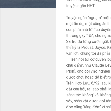
truyện ngắn NHT.
Truyện ngắn "ngoạm" một m
một ẩn dụ, một công án th
còn phải nhờ tới "cơ duyên"
thường gây "rối", cho ngườ
Sartre đã từng cười ngất, 
thế kỷ là Proust, Joyce, K
văn lớn, chúng tôi đã phải b
Trên nói tới cơ duyên, bởi
chịu đấm", như Claude Lév
Plon), ông coi việc nghiên
được chơi, hoặc đã biết rồi
Trên Hợp Lưu, 6/92, sau 
đặt câu hỏi, tại sao phải 
sáng tác 'không' và 'không
vậy, nhân vật được gọi tê
đọc cũng 'táng đởm' vì nh