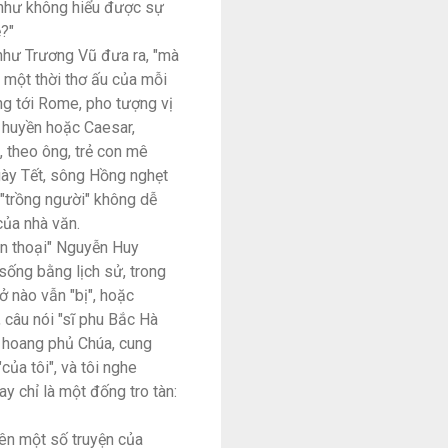
 như không hiểu được sự
?"
như Trương Vũ đưa ra, "mà
ả một thời thơ ấu của mỗi
ng tới Rome, pho tượng vị
 huyền hoặc Caesar,
, theo ông, trẻ con mê
ày Tết, sông Hồng nghẹt
 "trồng người" không dễ
của nhà văn.
ền thoại" Nguyễn Huy
 sống bằng lịch sử, trong
ở nào vẫn "bị", hoặc
 câu nói "sĩ phu Bắc Hà
n hoang phủ Chúa, cung
của tôi", và tôi nghe
 chỉ là một đống tro tàn:
ên một số truyện của