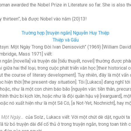
man awarded the Nobel Prize in Literature so far. She is also th
ky thirteen”, bà được Nobel vào năm (20)13!
Trường hợp [truyện ngắn] Nguyễn Huy Thiệp
Thiệp và Gấu
tsyn: Một Ngày Trong Đời Ivan Denisovich” (1969) [William David 
mbridge, Mass 1971] viết:
ngắn [novella] và truyện dài [tiểu thuyết, novel] thường được phân 
ại giữa hai thể loại, trong cuộc phát triển văn học [their historical
t the course of literary development]. Tuy nhiên, đây là một vấn đề
c hiện thời [the present-day situation]. Tôi [Lukacs] đang nghĩ tới
 hoặc, như là một con chim báo bão [nguyên văn: tiền thân, precur
 hình thức bi kịch lớn, hoặc như là đội quân hậu vệ [rearguard], mộ
 hoặc nó xuất hiện như là một Sẽ Có, [a Not-Yet, Nochnicht], hay 
o
Một Ngày
... của Solz., Lukacs viết: Với một chút dè dặt, người ta 
 từ bỏ truyện dài để cố thủ ở trong truyện ngắn, trong toan tính c