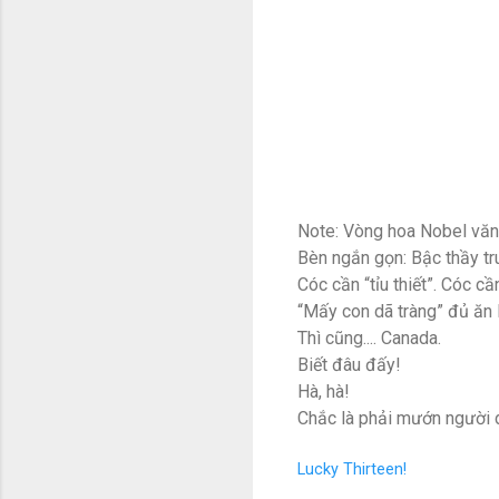
Note: Vòng hoa Nobel văn 
Bèn ngắn gọn: Bậc thầy tr
Cóc cần “tỉu thiết”. Cóc cầ
“Mấy con dã tràng” đủ ăn 
Thì cũng.... Canada.
Biết đâu đấy!
Hà, hà!
Chắc là phải mướn người dị
Lucky Thirteen!