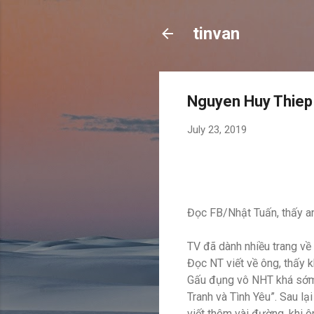
tinvan
Nguyen Huy Thiep
July 23, 2019
Đọc FB/Nhật Tuấn, thấy an
TV đã dành nhiều trang về
Đọc NT viết về ông, thấy k
Gấu đụng vô NHT khá sớm, 
Tranh và Tình Yêu”. Sau l
viết thêm vài đường, khi ô