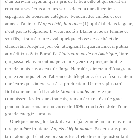
d'un écrivain argentin qui a pris de la bouteille et qui survit en
envoyant ses écrits à toutes sortes de concours littéraires
espagnols de troisième catégoric. Pendant des années et des
années, l'auteur d'
Appels téléphoniques
(1), qui était dans la gêne,
n'eut pas le téléphone. Il vivait isolé à Blanes avec sa femme et
son fils, et son écriture avait quelque chose de caché et de
clandestin. Jusqu'au jour où, atteignant la quarantaine, il publia
aux éditions Seix Barral
La Littérature nazie en Amérique,
livre
qui passa relativement inapercu aux yeux de presque tout le
monde, mais pas a ceux de Jorge Herralde, directeur d'Anagrama,
qui le remarqua et, en l'absence de télephone, écrivit à son auteur
une lettre qui s'interessait à sa production. Un mois plus tard,
Bolafio remettait à Herralde
Étoile distante
, oeuvre que
connaissent les lecteurs francais, roman écrit en état de grace
pendant trois semaines intenses de 1996, court récit dote d'une
grande énergie narrative.
Quelques mois plus tard, il avait déjà terminé un autre livre au
titre peut-être ironique,
Appels t
é
l
é
phoniques
. Et deux ans plus
tard, alors qu'il était encore sous les effets de son époustouflant