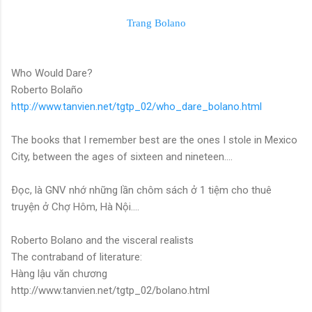
Trang Bolano
Who Would Dare?
Roberto Bolaño
http://www.tanvien.net/tgtp_02/who_dare_bolano.html
The books that I remember best are the ones I stole in Mexico
City, between the ages of sixteen and nineteen....
Ðọc, là GNV nhớ những lần chôm sách ở 1 tiệm cho thuê
truyện ở Chợ Hôm, Hà Nội....
Roberto Bolano and the visceral realists
The contraband of literature:
Hàng lậu văn chương
http://www.tanvien.net/tgtp_02/bolano.html