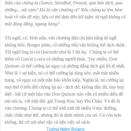
thần của chúng ta (James, Stendhal, Proust), qua bản dịch, qua
những... xái xảm? Ðó là văn chương ư? Nếu chúng ta lèm bèm
hoài về vấn đề này, liệu có thể đưa đến kết luận: từ ngữ không có
một đồng đẳng, ngang hàng?
Tôi nghĩ, có. Hơn nữa, văn chương đâu chỉ làm bằng từ ngữ
không thôi. Borges phán, có những nhà văn không thể dịch được.
Tôi nghĩ ông ta coi Quevedo như là 1 thí dụ. Chúng ta có thể
thêm vô Garcia Lorca và những người khác. Tuy nhiên,
Don
Quixote
có thể cưỡng lại ngay cả những đấng dịch giả tồi tệ nhất.
Như là 1 sự kiện, nó có thể cưỡng lại tùng xẻo, mất mát nhiều
trang, và ngay cả một trận bão khốn kiếp. Nghĩa là, nó cưỡng lại
mọi thứ ở trên đời chống lại nó - dịch dở, không đầy đủ, hay huỷ
diệt - bất cứ một bản văn
Don Quixote
nào vẫn có nhiều điều để
mà nói ra, với một độc giả Trung Hoa, hay Phi Châu. Và đó là
văn chương. Chúng ta có thể mất mát rất nhiều ở dọc đường,
chắc chắn như thế, nhưng đó là định mệnh của nó. Có còn hơn
không, thì cứ nói như vậy có tiện việc sổ sách.
Tưởng Niệm Bolano