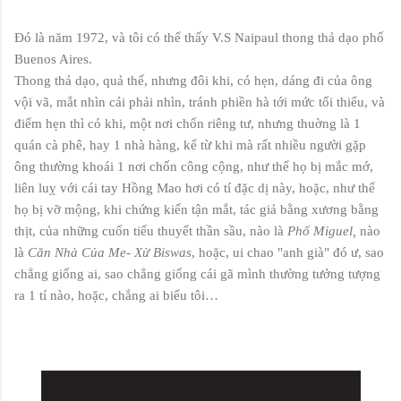
Đó là năm 1972, và tôi có thể thấy V.S Naipaul thong thả dạo phố
Buenos Aires.
Thong thả dạo, quả thế, nhưng đôi khi, có hẹn, dáng đi của ông
vội vã, mắt nhìn cái phải nhìn, tránh phiền hà tới mức tối thiểu, và
điểm hẹn thì có khi, một nơi chốn riêng tư, nhưng thuờng là 1
quán cà phê, hay 1 nhà hà
ng, kể từ khi mà rất nhiều người gặp
ông thường khoái 1 nơi chốn công cộng, như thể họ bị mắc mớ,
liên luỵ với cái tay Hồng Mao hơi có tí đặc dị này, hoặc, như thể
họ bị vỡ mộng, khi chứng kiến tận mắt, tác giả bằng xương bằng
thịt, của những cuốn tiểu thuyết thần sầu, nào là
Phố Miguel,
nào
là
Căn Nhà Của Me- Xừ Biswas
, hoặc, ui chao "anh già" đó ư, sao
chẳng giống ai, sao chẳng giống cái gã mình thường tưởng tượng
ra 1 tí nào, hoặc, chẳng ai biểu tôi…