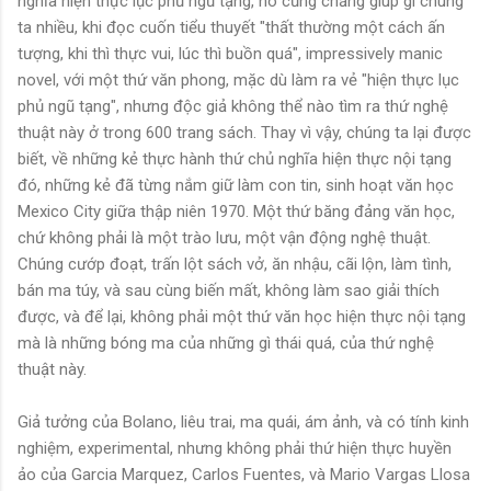
nghĩa hiện thực lục phủ ngũ tạng, nó cũng chẳng giúp gì chúng
ta nhiều, khi đọc cuốn tiểu thuyết "thất thường một cách ấn
tượng, khi thì thực vui, lúc thì buồn quá", impressively manic
novel, với một thứ văn phong, mặc dù làm ra vẻ "hiện thực lục
phủ ngũ tạng", nhưng độc giả không thể nào tìm ra thứ nghệ
thuật này ở trong 600 trang sách. Thay vì vậy, chúng ta lại được
biết, về những kẻ thực hành thứ chủ nghĩa hiện thực nội tạng
đó, những kẻ đã từng nắm giữ làm con tin, sinh hoạt văn học
Mexico City giữa thập niên 1970. Một thứ băng đảng văn học,
chứ không phải là một trào lưu, một vận động nghệ thuật.
Chúng cướp đoạt, trấn lột sách vở, ăn nhậu, cãi lộn, làm tình,
bán ma túy, và sau cùng biến mất, không làm sao giải thích
được, và để lại, không phải một thứ văn học hiện thực nội tạng
mà là những bóng ma của những gì thái quá, của thứ nghệ
thuật này.
Giả tưởng của Bolano, liêu trai, ma quái, ám ảnh, và có tính kinh
nghiệm, experimental, nhưng không phải thứ hiện thực huyền
ảo của Garcia Marquez, Carlos Fuentes, và Mario Vargas Llosa