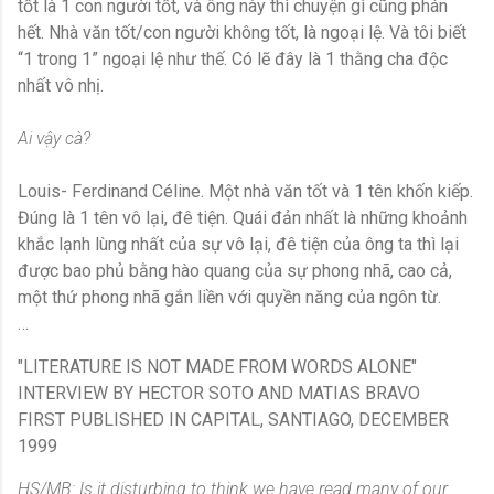
tốt là 1 con người tốt, và ông này thì chuyện gì cũng phán
hết. Nhà văn tốt/con người không tốt, là ngoại lệ. Và tôi biết
“1 trong 1” ngoại lệ như thế. Có lẽ đây là 1 thằng cha độc
nhất vô nhị.
Ai vậy cà?
Louis- Ferdinand Céline. Một nhà văn tốt và 1 tên khốn kiếp.
Đúng là 1 tên vô lại, đê tiện. Quái đản nhất là những khoảnh
khắc lạnh lùng nhất của sự vô lại, đê tiện của ông ta thì lại
được bao phủ bằng hào quang của sự phong nhã, cao cả,
một thứ phong nhã gắn liền với quyền năng của ngôn từ.
…
"LITERATURE IS NOT MADE FROM WORDS ALONE"
INTERVIEW BY HECTOR SOTO AND MATIAS BRAVO
FIRST PUBLISHED IN CAPITAL, SANTIAGO, DECEMBER
1999
HS/MB: Is it disturbing to think we have read many of our