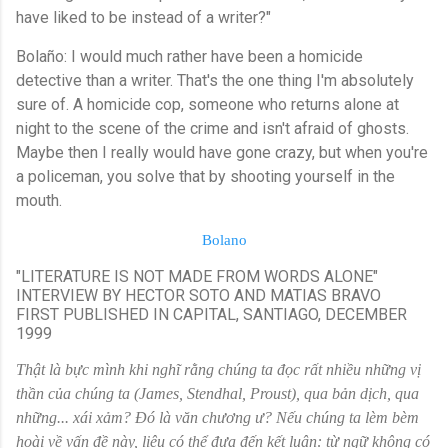
have liked to be instead of a writer?"
Bolaño: I would much rather have been a homicide
detective than a writer. That's the one thing I'm absolutely
sure of. A homicide cop, someone who returns alone at
night to the scene of the crime and isn't afraid of ghosts.
Maybe then I really would have gone crazy, but when you're
a policeman, you solve that by shooting yourself in the
mouth.
Bolano
"LITERATURE IS NOT MADE FROM WORDS ALONE"
INTERVIEW BY HECTOR SOTO AND MATIAS BRAVO
FIRST PUBLISHED IN CAPITAL, SANTIAGO, DECEMBER
1999
Thật là bực mình khi nghĩ rằng chúng ta đọc rất nhiều những vị
thần của chúng ta (James, Stendhal, Proust), qua bản dịch, qua
những... xái xảm? Ðó là văn chương ư? Nếu chúng ta lèm bèm
hoài về vấn đề này, liệu có thể đưa đến kết luận: từ ngữ không có