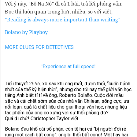
Với ý này, “Bô Na Nô” đi cả 1 bài, trả lời phỏng vấn:
Ðọc thì luôn quan trọng hơn nhiều, so với viết,
"Reading is always more important than writing”
Bolano by Playboy
MORE CLUES FOR DETECTIVES
'Experience at full speed'
Tiểu thuyết
2666,
xb sau khi ông mất, được thổi, “cuốn bảnh
nhất của thế kỷ hiện thời”, nhưng cho tới nay thế giới văn học
tiếng Anh biết tí tí về ông, Roberto Bolaño. Cuộc đời mầu
sắc và cái chết sớm sủa của nhà văn Chilean, sống cực, ưa
nổi loạn, quả là chất liệu cho giai thoại văn học, nhưng liệu
tác phẩm của ông có xứng với sự thổi phồng đó?
Quá đi chứ! Christopher Tayler viết
Bolano đau khổ cái số phận, còn tệ hại cả “bị người đời rẻ
rúng một cách bất công”: ông bị thổi bất công! Một hay hai