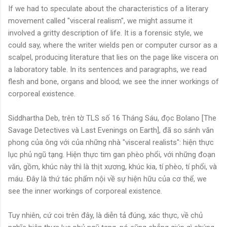
If we had to speculate about the characteristics of a literary
movement called "visceral realism", we might assume it
involved a gritty description of life. It is a forensic style, we
could say, where the writer wields pen or computer cursor as a
scalpel, producing literature that lies on the page like viscera on
a laboratory table. In its sentences and paragraphs, we read
flesh and bone, organs and blood; we see the inner workings of
corporeal existence.
Siddhartha Deb, trên tờ TLS số 16 Tháng Sáu, đọc Bolano [The
Savage Detectives và Last Evenings on Earth], đã so sánh văn
phong của ông với của những nhà "visceral realists": hiện thực
lục phủ ngũ tạng. Hiện thực tim gan phèo phổi, với những đoạn
văn, gồm, khúc này thì là thịt xương, khúc kia, tí phèo, tí phổi, và
máu. Đây là thứ tác phẩm nội về sự hiện hữu của cơ thể, we
see the inner workings of corporeal existence.
Tuy nhiên, cứ coi trên đây, là diễn tả đúng, xác thực, về chủ