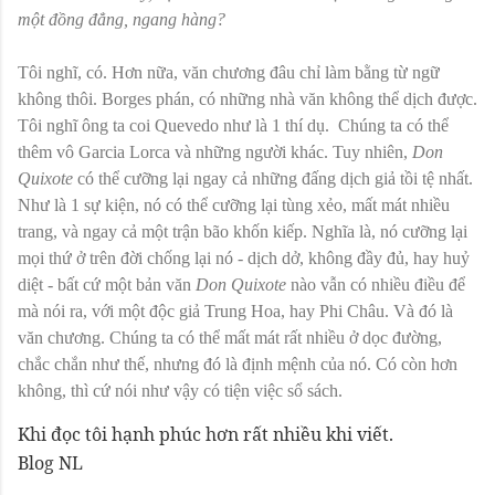
một đồng đẳng, ngang hàng?
Tôi nghĩ, có. Hơn nữa, văn chương đâu chỉ làm bằng từ ngữ
không thôi. Borges phán, có những nhà văn không thể dịch được.
Tôi nghĩ ông ta coi Quevedo như là 1 thí dụ. Chúng ta có thể
thêm vô Garcia Lorca và những người khác. Tuy nhiên,
Don
Quixote
có thể cưỡng lại ngay cả những đấng dịch giả tồi tệ nhất.
Như là 1 sự kiện, nó có thể cưỡng lại tùng xẻo, mất mát nhiều
trang, và ngay cả một trận bão khốn kiếp. Nghĩa là, nó cưỡng lại
mọi thứ ở trên đời chống lại nó - dịch dở, không đầy đủ, hay huỷ
diệt - bất cứ một bản văn
Don Quixote
nào vẫn có nhiều điều để
mà nói ra, với một độc giả Trung Hoa, hay Phi Châu. Và đó là
văn chương. Chúng ta có thể mất mát rất nhiều ở dọc đường,
chắc chắn như thế, nhưng đó là định mệnh của nó. Có còn hơn
không, thì cứ nói như vậy có tiện việc sổ sách.
Khi đọc tôi hạnh phúc hơn rất nhiều khi viết.
Blog NL