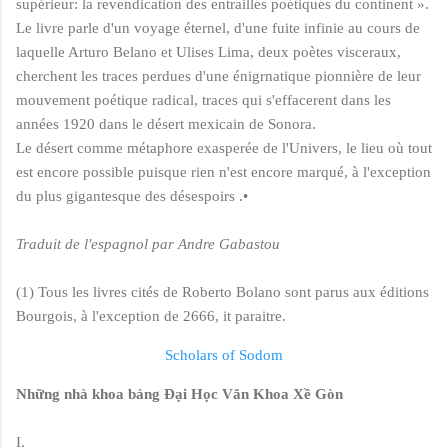
supé
rieur: la re
vendication des entrailles poétiques du continent ».
Le livre parle d'un voyage éternel, d'une fuite infinie au cours de
laquelle Arturo Belano et Ulises Lima, deux poètes visceraux,
cherchent les traces perdues d'une énigrnatique pionnière de leur
mouvement poétique radical, traces qui s'effacerent dans les
années 1920 dans le désert mexicain de Sonora.
Le désert comme métaphore exasperée de l'Univers, le lieu où tout
est encore possible puisque rien n'est encore marqué, à
l'exception
du plus gigantesque des désespoirs .•
Traduit de l'espagnol par Andre Gabastou
(1) Tous les livres cités de Roberto Bolano sont parus aux éditions
Bourgois, à l'exception de 2666, it paraitre.
Scholars of Sodom
Những nhà khoa bảng Đại Học Văn Khoa Xề Gòn
I.