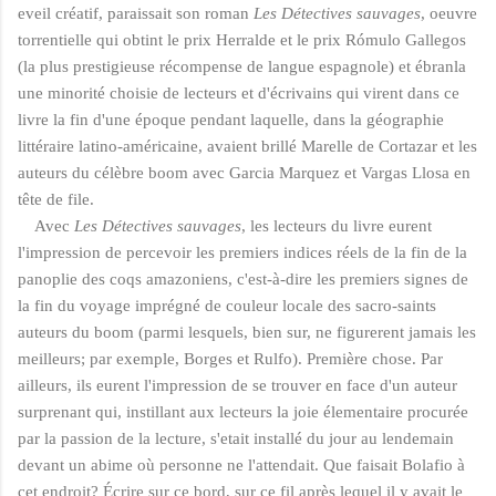
eveil créatif, paraissait son roman
Les Détectives
sauvages
, oeuvre
torrentielle qui obtint le prix Herralde et le prix Rómulo Gallegos
(la plus prestigieuse récompense de langue espagnole) et ébranla
une minorité choisie de lecteurs et d'écrivains qui virent dans ce
livre la fin d'une époque pendant laquelle, dans la géographie
littéraire latino-américaine, avaient brillé Marelle de Cortazar et les
auteurs du célèbre boom avec Garcia Marquez et Vargas Llosa en
tê
te de file.
Avec
Les Détectives sauvages
, les lecteurs du livre eurent
l'impression de percevoir les premiers indices réels de la fin de la
panoplie des coqs amazoniens, c'est-à-dire les premiers signes de
la fin du voyage imprégné de couleur locale des sacro-saints
auteurs du boom (parmi lesquels, bien sur, ne figurerent jamais les
meilleurs; par exemple, Borges et Rulfo). Première chose. Par
ailleurs, ils eurent l'impression de se trouver en face d'un auteur
surprenant qui, instillant aux lecteurs la joie élementaire procurée
par la passion de la lecture, s'etait installé du jour au lendemain
devant un abime où personne ne l'attendait. Que faisait Bolafio à
cet endroit? Écrire sur ce bord, sur ce fil après lequel il y avait le