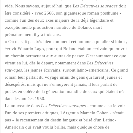
vide. Nous savons, aujourd'hui, que
Les Détectives sauvages
doit
être considéré - avec 2666, son gigantesque roman posthume -
comme l'un des deux axes majeurs de la déjà légendaire et
exceptionnelle production narrative de Bolano, mort
prématurement il y a trois ans.
« On ne sait pas très bien comment cet homme a pu aller si loin »,
écrivit Eduardo Lago, pour qui Bolano était un ecrivain qui ouvrit
un chemin permettant aux autres de passer. C'est surement ce que
virent en lui, dès le depart, notamment dans
Les Détectives
sauvages
, les jeunes écrivains, surtout latino-arnericains. Ce grand
roman leur parlait du voyage infini de gens qui furent jeunes et
dé
sespérés, mais qui ne s'ennuyerent jamais; il leur parlait de
poètes en colère de la géneration maudite de ceux qui étaient nés
dans les années 1950.
La nouveauté
dans
Les Détectives sauvages
- comme a su le voir
l'un de ses premiers critiques, l'Argentin Marcelo Cohen - n'était
pas « le recensement du destin fangeux et brisé d'un Latino-
Americain qui avait voulu briller, mais quelque chose de