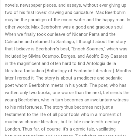
novels, newspaper pieces, and essays, without ever giving up
two of his first loves: drawing and caricature. Max Beerbohm
may be the paradigm of the minor writer and the happy man. In
other words: Max Beerbohm was a good and gracious soul.
When we finally took our leave of Nicanor Parra and the
Caleuche and returned to Santiago, I thought about the story
that I believe is Beerbohm's best, "Enoch Soames," which was
included by Silvina Ocampo, Borges, and Adolfo Bioy Casares
in the magnificent and often hard to find Antologia de la
literatura fantastica [Anthology of Fantastic Literature]. Months
later I reread it. The story is about a mediocre and pedantic
poet whom Beerbohm meets in his youth. The poet, who has
written only two books, one worse than the next, befriends the
young Beerbohm, who in turn becomes an involuntary witness
to his misfortunes. The story thus becomes not just a
testament to the life of all poor fools who in a moment of
madness choose literature, but to late nineteenth-century
London. Thus far, of course, it's a comic tale, vacillating