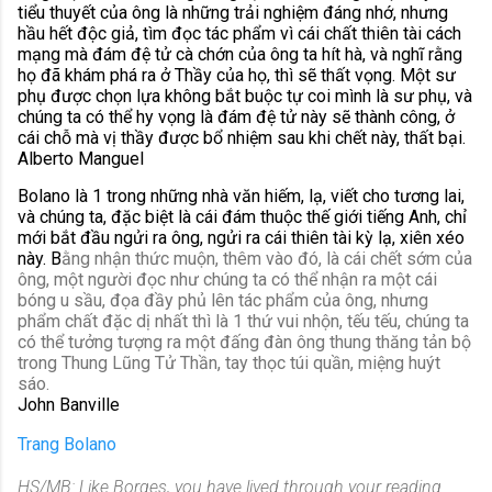
tiểu thuyết của ông là những trải nghiệm đáng nhớ, nhưng
hầu hết độc giả, tìm đọc tác phẩm vì cái chất thiên tài cách
mạng mà đám đệ tử cà chớn của ông ta hít hà, và nghĩ rằng
họ đã khám phá ra ở Thầy của họ, thì sẽ thất vọng. Một sư
phụ được chọn lựa không bắt buộc tự coi mình là sư phụ, và
chúng ta có thể hy vọng là đám đệ tử này sẽ thành công, ở
cái chỗ mà vị thầy được bổ nhiệm sau khi chết này, thất bại.
Alberto Manguel
Bolano là 1 trong những nhà văn hiếm, lạ, viết cho tương lai,
và chúng ta, đặc biệt là cái đám thuộc thế giới tiếng Anh, chỉ
mới bắt đầu ngửi ra ông, ngửi ra cái thiên tài kỳ lạ, xiên xéo
này. B
ằng nhận thức muộn, thêm vào đó, là cái chết sớm của
ông, một người đọc như chúng ta có thể nhận ra một cái
bóng u sầu, đọa đầy phủ lên tác phẩm của ông, nhưng
phẩm chất đặc dị nhất thì là 1 thứ vui nhộn, tếu tếu, chúng ta
có thể tưởng tượng ra một đấng đàn ông thung thăng tản bộ
trong Thung Lũng Tử Thần, tay thọc túi quần, miệng huýt
sáo.
John Banville
Trang Bolano
HS/MB: Like Borges, you have lived through your reading.