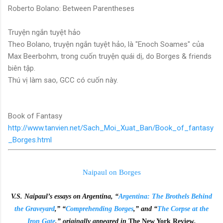
Roberto Bolano: Between Parentheses
Truyện ngắn tuyệt hảo
Theo Bolano, truyện ngắn tuyệt hảo, là "Enoch Soames" của
Max Beerbohm, trong cuốn truyện quái dị, do Borges & friends
biên tập.
Thú vị làm sao, GCC có cuốn này.
Book of Fantasy
http://www.tanvien.net/Sach_Moi_Xuat_Ban/Book_of_fantasy
_Borges.html
Naipaul on Borges
V.S. Naipaul’s essays on Argentina, “
Argentina: The Brothels Behind
the Graveyard
,” “
Comprehending Borges
,” and “
The Corpse at the
Iron Gate
,” originally appeared in
The New York Review
.