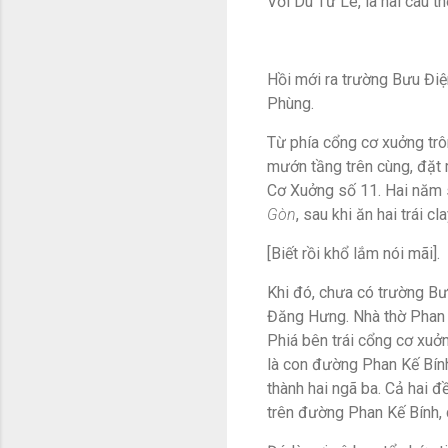
Với Du Tử Lê, là hai câu t
Hồi mới ra trường Bưu Điệ
Phùng.
Từ phía cổng cơ xuởng trô
mướn tầng trên cùng, đặt m
Cơ Xuởng số 11. Hai năm sa
Gòn
, sau khi ăn hai trái 
[Biết rồi khổ lắm nói mãi].
Khi đó, chưa có trường B
Đăng Hưng. Nhà thờ Phan
Phiá bên trái cổng cơ xuởn
là con đường Phan Kế Bín
thành hai ngã ba. Cả hai 
trên đường Phan Kế Bính,