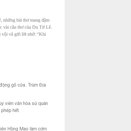
Lê, những bài thơ mang đậm
uộc vài câu thơ của Du Tử Lê.
 vội vã gửi lời nhờ: “Khi
 động gõ cửa.. Trùm Địa
ùy viên
văn hóa sứ quán
 phép hết.
 viên Hồng Mao làm cớm