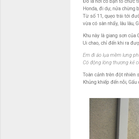
Đó là nơi cô bạn tổ chức t
Honda, đi dự, nửa chừng bỏ
Từ số 11, quẹo trái tới đ
vừa có sàn nhẩy, lâu lâu, 
Khu này là giang sơn của G
Ui chao, chỉ đến khi ra đư
Em đi áo lụa mềm lưng ph
Có động lòng thương kẻ 
Toàn cảnh trên đột nhiên s
Khủng khiếp đến nỗi, Gấu c