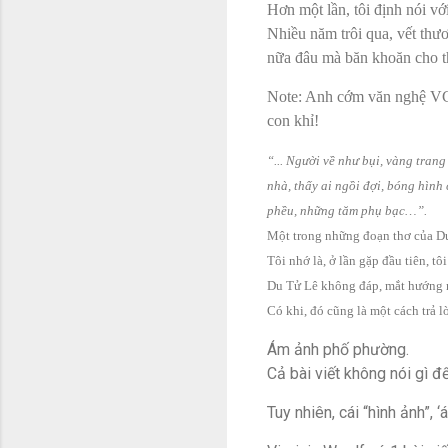
Hơn một lần, tôi định nói vớ
Nhiều năm trôi qua, vết thư
nữa đâu mà băn khoăn cho t
Note: Anh cớm văn nghệ VC 
con khỉ!
“... Người về như bụi, vàng tran
nhà, thấy ai ngồi đợi, bóng hình 
phều, những tăm phụ bạc…”.
Một trong những đoạn thơ của Du
Tôi nhớ là, ở lần gặp đầu tiên, t
Du Tử Lê không đáp, mắt hướng n
Có khi, đó cũng là một cách trả 
Ám ảnh phố phường.
Cả bài viết không nói gì đ
Tuy nhiên, cái “hình ảnh”, 