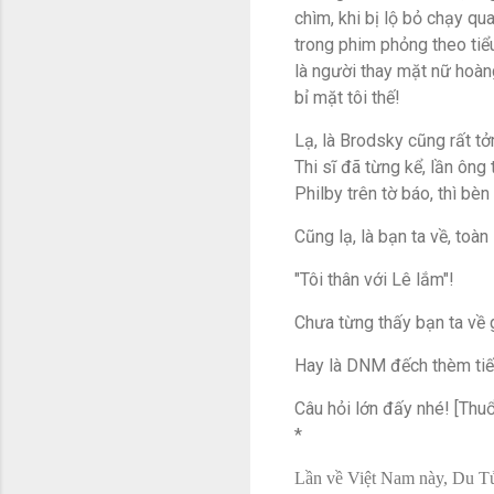
chìm, khi bị lộ bỏ chạy 
trong phim phỏng theo tiể
là người thay mặt nữ hoàn
bỉ mặt tôi thế!
Lạ, là Brodsky cũng rất t
Thi sĩ đã từng kể, lần ông 
Philby trên tờ báo, thì bèn
Cũng lạ, là bạn ta về, toà
"Tôi thân với Lê lắm"!
Chưa từng thấy bạn ta về
Hay là DNM đếch thèm ti
Câu hỏi lớn đấy nhé! [Th
*
Lần về Việt Nam này, Du Tử