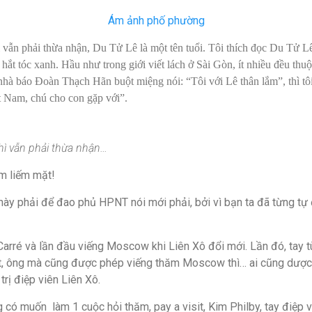
Ám ảnh phố phường
 vẫn phải thừa nhận, Du Tử Lê là một tên tuổi. Tôi thích đọc Du Tử 
 hắt tóc xanh. Hầu như trong giới viết lách ở Sài Gòn, ít nhiều đều th
nhà báo Đoàn Thạch Hãn buột miệng nói: “Tôi với Lê thân lắm”, thì tôi
ệt Nam, chú cho con gặp với”.
ì vẫn phải thừa nhận…
m liếm mặt!
 này phải để đao phủ HPNT nói mới phải, bởi vì bạn ta đã từng tự
arré và lần đầu viếng Moscow khi Liên Xô đổi mới. Lần đó, tay t
t, ông mà cũng được phép viếng thăm Moscow thì… ai cũng dược
trị điệp viên Liên Xô.
ng có muốn
làm 1 cuộc hỏi thăm, pay a visit,
Kim Philby,
tay điệp