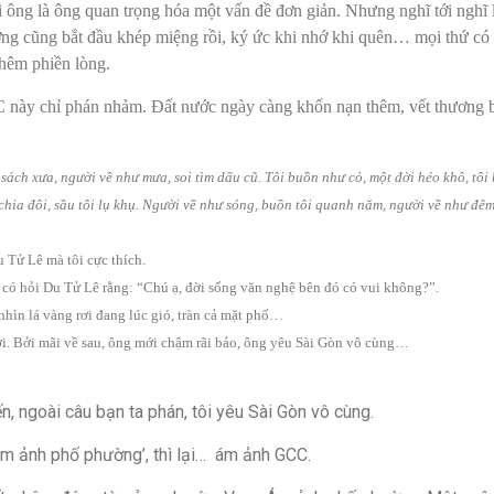
i ông là ông quan trọng hóa một vấn đề đơn giản. Nhưng nghĩ tới nghĩ lui
ơng cũng bắt đầu khép miệng rồi, ký ức khi nhớ khi quên… mọi thứ có
hêm phiền lòng.
này chỉ phán nhảm. Đất nước ngày càng khốn nạn thêm, vết thương bắ
g sách xưa, người về như mưa, soi tìm dấu cũ. Tôi buồn như cỏ, một đời héo khô, tô
chia đôi, sầu tôi lụ khụ. Người về như sóng, buồn tôi quanh năm, người về như đêm,
 Tử Lê mà tôi cực thích.
ôi có hỏi Du Tử Lê rằng: “Chú ạ, đời sống văn nghệ bên đó có vui không?”.
hìn lá vàng rơi đang lúc gió, tràn cả mặt phố…
lời. Bởi mãi về sau, ông mới chậm rãi bảo, ông yêu Sài Gòn vô cùng…
ến, ngoài câu bạn ta phán, tôi yêu Sài Gòn vô cùng.
‘ám ảnh phố phường’, thì lại…
ám ảnh GCC.