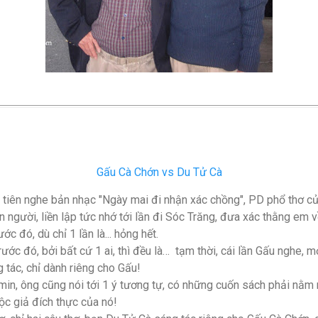
Gấu Cà Chớn vs Du Tử Cà
 tiên nghe bản nhạc "Ngày mai đi nhận xác chồng", PD phổ thơ củ
n người, liền lập tức nhớ tới lần đi Sóc Trăng, đưa xác thằng em v
c đó, dù chỉ 1 lần là... hỏng hết.
ớc đó, bởi bất cứ 1 ai, thì đều là…
tạm thời, cái lần Gấu nghe, mớ
 tác, chỉ dành riêng cho Gấu!
min, ông cũng nói tới 1 ý tương tự, có những cuốn sách phải nằm
độc giả đích thực của nó!