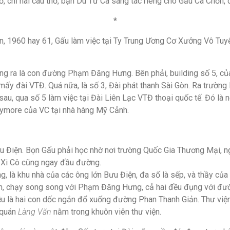
hơ, chỉ hai câu thơ, bạn Du Tử Cà sáng tác riêng cho Gấu Cà Chớn, 
*
n, 1960 hay 61, Gấu làm việc tại Ty Trung Ương Cơ Xưởng Vô Tuy
ng ra là con đường Phạm Đăng Hưng. Bên phải, building số 5, củ
ấy đài VTĐ. Quá nữa, là số 3, Đài phát thanh Sài Gòn. Ra trường 
u, qua số 5 làm việc tại Đài Liên Lạc VTĐ thoại quốc tế. Đó là n
claymore của VC tại nhà hàng Mỹ Cảnh.
ưu Điện. Bọn Gấu phải học nhờ nơi trường Quốc Gia Thương Mại,
 Xi Cô cũng ngay đầu đường.
g, là khu nhà của các ông lớn Bưu Điện, đa số là sếp, và thầy của
h, chạy song song với Phạm Đăng Hưng, cả hai đều đụng với đư
đều là hai con dốc ngắn đổ xuống đường Phan Thanh Giản. Thư vi
 quán
Làng Văn
nằm trong khuôn viên thư viện.