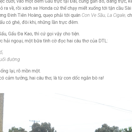
iệc cuới, vào một đêm Gấu trực tại Đài, cũng gần đó, đang trực, k
 ra về, rồi xách xe Honda cứ thế chạy miết xuống tới tận cầu Sài
ường Đinh Tiên Hoàng, quẹo phải tới quán
Con Ve Sầu, La Cigale,
ch
Gấu có ghé, đôi khi, những lần trực đêm.
ấu, Gấu Đa Kao, thì cứ gọi vậy cho tiện.
ợc hải ngoại, một bữa tình cờ đọc hai câu thơ của DTL:
ố,
cuối đường
ống lại, rõ mồn một.
ó cảm tưởng, hai câu thơ, là từ con dốc ngắn bò ra!