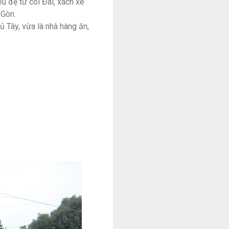
êu đệ tử coi Đài, xách xe
 Gòn.
ủ Tây, vừa là nhà hàng ăn,