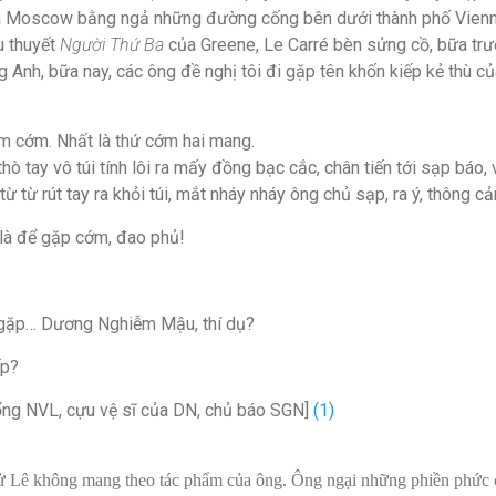
qua Moscow bằng ngả những đường cống bên dưới thành phố Vienn
u thuyết
Người Thứ Ba
của Greene, Le Carré bèn sửng cồ, bữa tr
g Anh, bữa nay, các ông đề nghị tôi đi gặp tên khốn kiếp kẻ thù c
ởm cớm. Nhất là thứ cớm hai mang.
thò tay vô túi tính lôi ra mấy đồng bạc cắc, chân tiến tới sạp báo, 
 từ từ rút tay ra khỏi túi, mắt nháy nháy ông chủ sạp, ra ý, thông c
n là để gặp cớm, đao phủ!
 gặp… Dương Nghiễm Mậu, thí dụ?
ếp?
uổng NVL, cựu vệ sĩ của DN, chủ báo SGN]
(1)
 Lê không mang theo tác phẩm của ông. Ông ngại những phiền phức c