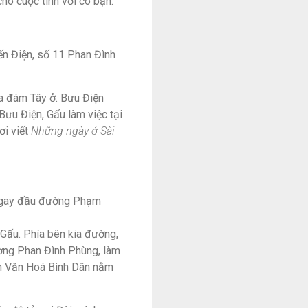
cho cuộc tình với cô bạn.
ến Điện, số 11 Phan Đình
a đám Tây ở. Bưu Điện
Bưu Điện, Gấu làm việc tại
ơi viết
Những ngày ở Sài
 ngay đầu đường Phạm
 Gấu. Phía bên kia đường,
ờng Phan Đình Phùng, làm
ện Văn Hoá Bình Dân nằm