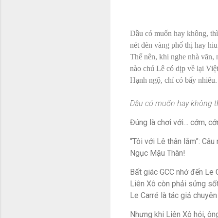
Dầu có muốn hay không, thì
nét đèn vàng phố thị hay hiu
Thế nên, khi nghe nhà văn, 
nào chú Lê có dịp về lại Vi
Hạnh ngộ, chỉ có bấy nhiêu.
Dầu có muốn hay không th
Đúng là chơi với… cớm, cớ
“Tôi với Lê thân lắm”: Câu
Ngục Mậu Thân!
Bất giác GCC nhớ đến Le C
Liên Xô còn phải sửng số
Le Carré là tác giả chuyên 
Nhưng khi Liên Xô hỏi, ô