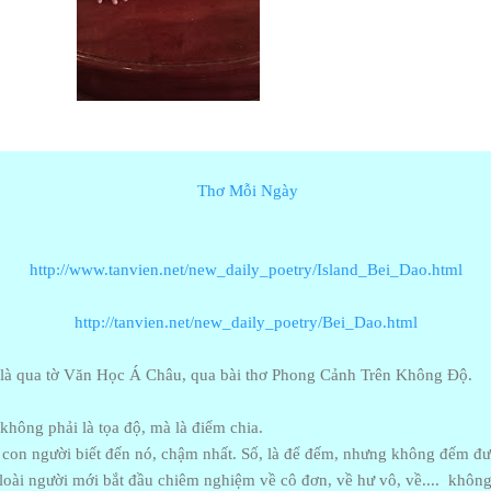
Thơ Mỗi Ngày
http://www.tanvien.net/new_daily_poetry/Island_Bei_Dao.html
http://tanvien.net/new_daily_poetry/Bei_Dao.html
, là qua tờ Văn Học Á Châu, qua bài thơ Phong Cảnh Trên Không Độ.
không phải là tọa độ, mà là điểm chia.
ố con người biết đến nó, chậm nhất. Số, là để đếm, nhưng không đếm đư
ì loài người mới bắt đầu chiêm nghiệm về cô đơn, về hư vô, về.... không