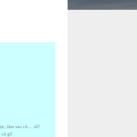
ợc, làm sao có... số?
 có gì!