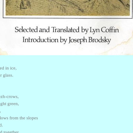
d in ice,
r glass.
ezh-crows,
ight green,
,
lows from the slopes
d.
d together,