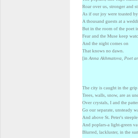
Roar over us, stronger and st
As if our joy were toasted by
A thousand guests at a weddi
But in the room of the poet i
Fear and the Muse keep watc
And the night comes on
That knows no dawn.
[in
Anna Akhmatova, Poet a
The city is caught in the grip
Trees, walls, snow, are as un
Over crystals, I and the patt
Go our separate, unsteady w
And above St. Peter's steepl
And poplars-a light-green va
Blurred, lackluster, in the su