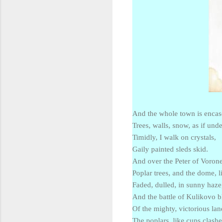
And the whole town is encase
Trees, walls, snow, as if unde
Timidly, I walk on crystals,
Gaily painted sleds skid.
And over the Peter of Voron
Poplar trees, and the dome, l
Faded, dulled, in sunny haze
And the battle of Kulikovo b
Of the mighty, victorious lan
The poplars, like cups clashe