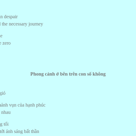
in despair
d the necessary journey
ke
e zero
Phong cảnh ở bên trên con số không
gió
mảnh vụn của hạnh phúc
c nhau
g tối
tới ánh sáng bất thần