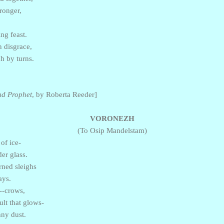
ronger,
ng feast.
n disgrace,
h by turns.
nd Prophet
, by Roberta Reeder]
VORONEZH
(To Osip Mandelstam)
 of ice-
der glass.
erned sleighs
ays.
e--crows,
ult that glows-
nny dust.