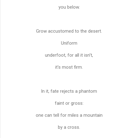
you below.
Grow accustomed to the desert.
Uniform
underfoot, for all it isn't,
it's most firm.
In it, fate rejects a phantom
faint or gross:
one can tell for miles a mountain
by a cross.