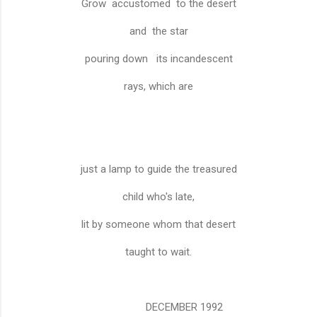
Grow
accustomed
to the desert
and
the star
pouring down
its incandescent
rays, which are
just a lamp to guide the treasured
child who's late,
lit by someone whom that desert
taught to wait.
DECEMBER 1992