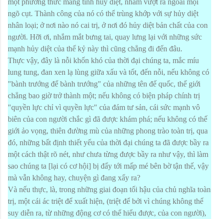
một phương thức mang tính hủy diệt, nhằm vượt ra ngoài mọi
ngõ cụt. Thành công của nó có thể trùng khớp với sự hủy diệt
nhân loại; ở nơi nào nó cai trị, ở nơi đó hủy diệt bản chất của con
người. Hỡi ơi, nhắm mắt bưng tai, quay lưng lại với những sức
mạnh hủy diệt của thế kỷ này thì cũng chẳng đi đến đâu.
Thực vậy, đây là nỗi khốn khó của thời đại chúng ta, mắc míu
lung tung, đan xen lạ lùng giữa xấu và tốt, đến nỗi, nếu không có
"bành trướng để bành trướng" của những tên đế quốc, thế giới
chẳng bao giờ trở thành một; nếu không có biện pháp chính trị
"quyền lực chỉ vì quyền lực" của đám tư sản, cái sức mạnh vô
biên của con người chắc gì đã được khám phá; nếu không có thế
giới ảo vọng, thiên đường mù của những phong trào toàn trị, qua
đó, những bất định thiết yếu của thời đại chúng ta đã được bầy ra
một cách thật rõ nét, như chưa từng được bầy ra như vậy, thì làm
sao chúng ta [lại có cơ hội] bị đẩy tới mấp mé bên bờ tận thế, vậy
mà vẫn không hay, chuyện gì đang xẩy ra?
Và nếu thực, là, trong những giai đoạn tối hậu của chủ nghĩa toàn
trị, một cái ác triệt để xuất hiện, (triệt để bởi vì chúng không thể
suy diễn ra, từ những động cơ có thể hiểu được, của con người),