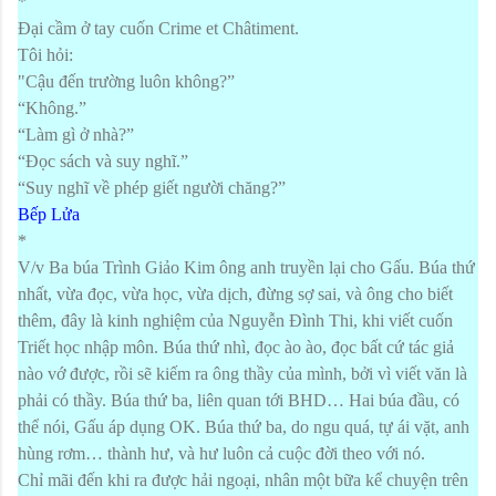
*
Đại cầm ở tay cuốn Crime et Châtiment.
Tôi hỏi:
"Cậu đến trường luôn không?”
“Không.”
“Làm gì ở nhà?”
“Đọc sách và suy nghĩ.”
“Suy nghĩ về phép giết người chăng?”
Bếp Lửa
*
V/v Ba búa Trình Giảo Kim ông anh truyền lại cho Gấu. Búa thứ
nhất, vừa đọc, vừa học, vừa dịch, đừng sợ sai, và ông cho biết
thêm, đây là kinh nghiệm của Nguyễn Đình Thi, khi viết cuốn
Triết học nhập môn. Búa thứ nhì, đọc ào ào, đọc bất cứ tác giả
nào vớ được, rồi sẽ kiếm ra ông thầy của mình, bởi vì viết văn là
phải có thầy. Búa thứ ba, liên quan tới BHD… Hai búa đầu, có
thể nói, Gấu áp dụng OK. Búa thứ ba, do ngu quá, tự ái vặt, anh
hùng rơm… thành hư, và hư luôn cả cuộc đời theo với nó.
Chỉ mãi đến khi ra được hải ngoại, nhân một bữa kể chuyện trên