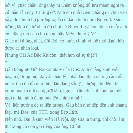
bởi vì, chắc chắn, ông thầy tu Diệm không đủ lưu manh nghĩ ra
cú thần sầu này. Chứng cớ: Anh em nhà Diệm chẳng đã chui vào
bẫy, do chính họ giương ra, là cú đảo chính dởm
Bravo
I.
Đám
tướng lãnh đệ tử nhân đó chơi cú Bravo II và làm thịt cả mấy anh
em, dâng thủ cấp cho quan thầy Mẽo, đúng ý VC.
Giấc mơ thống nhất, đổi đời, có thực, chính vì thế mới đánh lừa
được cả nhân loại.
Nhưng Cái Ác Bắc Kít còn "thật hơn cả sự thật"!
*
Gấu bỗng nhớ tới Ralkolnikov của Dos: Anh chàng sinh viên
này, một lòng một dạ với chân lý "phải làm thịt con mụ cầm đồ,
nó ác ôn côn đồ như thế, đâu đáng sống", nhưng chỉ đến khi
vung búa xả thịt cô người làm, ngu si, câm điếc, thì anh ta mới
ngộ ra là, mình đang búa lên chính mình!
Và, liên ttưởng đẻ ra liên tưởng, Gấu bèn nhớ tiếp đến anh chàng
Đại, mê Dos, của TTT, trong
Bếp Lửa.
Nên nhớ, Đại là sinh viên Hà Nội, sắp sửa ra bưng, chỉ chờ làm
thịt xong cô con gái riêng của ông Chính.