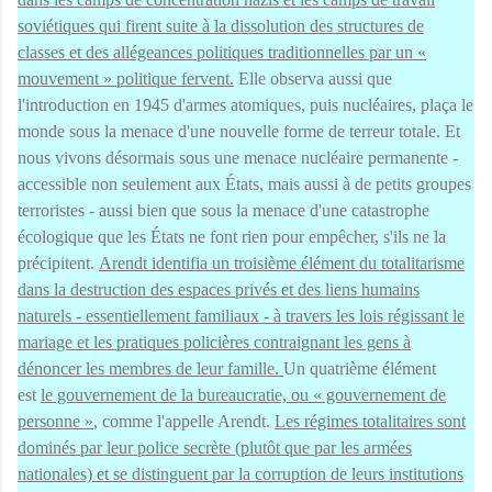
soviétiques qui firent suite à la dissolution des structures de
classes et des allégeances politiques traditionnelles par un «
mouvement » politique fervent.
Elle observa aussi que
l'introduction en 1945 d'armes atomiques, puis nucléaires, plaça le
monde sous la menace d'une nouvelle forme de terreur totale. Et
nous vivons désormais sous une menace nucléaire permanente -
accessible non seulement aux États, mais aussi à de petits groupes
terroristes - aussi bien que sous la menace d'une catastrophe
écologique que les États ne font rien pour empêcher, s'ils ne la
précipitent.
Arendt identifia un troisième élément du totalitarisme
dans la destruction des espaces privés et des liens humains
naturels - essentiellement familiaux - à travers les lois régissant le
mariage et les pratiques policières contraignant les gens à
dénoncer les membres de leur famille.
Un quatrième élément
est
le gouvernement de la bureaucratie, ou « gouvernement de
personne »
, comme l'appelle Arendt.
Les régimes totalitaires sont
dominés par leur police secrète (plutôt que par les armées
nationales) et se distinguent par la corruption de leurs institutions