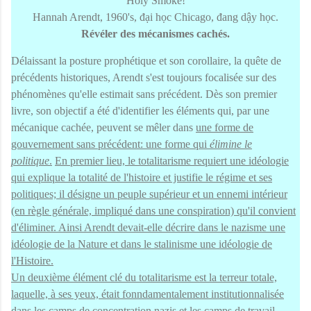
Holy Smoke!
Hannah Arendt, 1960's, đại học
Chicago
, đang dậy học.
Révéler des mécanismes cachés.
Délaissant la posture prophétique et son corollaire, la quête de
précédents historiques, Arendt s'est toujours focalisée sur des
phénomènes qu'elle estimait sans précédent. Dès son premier
livre, son objectif a été d'identifier les éléments qui, par une
mécanique cachée, peuvent se mêler dans
une forme de
gouvernement sans précédent: une forme qui
élimine le
politique
.
En premier lieu, le totalitarisme requiert une idéologie
qui explique la totalité de l'histoire et justifie le régime et ses
politiques; il désigne un peuple supérieur et un ennemi intérieur
(en règle générale, impliqué dans une conspiration) qu'il convient
d'éliminer. Ainsi Arendt devait-elle décrire dans le nazisme une
idéologie de la Nature et dans le stalinisme une idéologie de
l'Histoire.
Un deuxième élément clé du totalitarisme est la terreur totale,
laquelle, à ses yeux, était fonndamentalement institutionnalisée
dans les camps de concentration nazis et les camps de travail