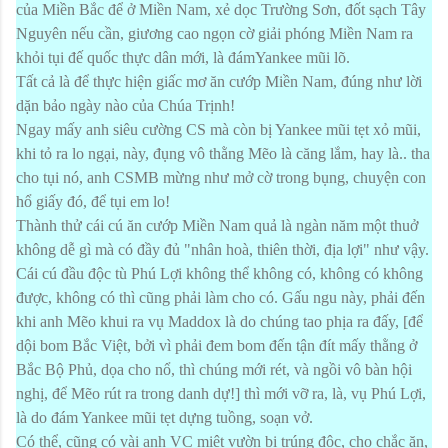
của Miền Bắc để ở Miền Nam, xẻ dọc Trường Sơn, đốt sạch Tây
Nguyên nếu cần, giương cao ngọn cờ giải phóng Miền Nam ra
khỏi tụi đế quốc thực dân mới, là đámYankee mũi lõ.
Tất cả là để thực hiện giấc mơ ăn cướp Miền
Nam
, đúng như lời
dặn bảo ngày nào của Chúa Trịnh!
Ngay mấy anh siêu cường CS mà còn bị Yankee mũi tẹt xỏ mũi,
khi tỏ ra lo ngại, này, đụng vô thằng Mẽo là căng lắm, hay là.. tha
cho tụi nó, anh CSMB mừng như mở cờ trong bụng, chuyện con
hổ giấy đó, để tụi em lo!
Thành thử cái cú ăn cướp Miền
Nam
quả là ngàn năm một thuở
không dễ gì mà có đầy đủ "nhân hoà, thiên thời, địa lợi" như vậy.
Cái cú đầu độc tù Phú Lợi không thể không có, không có không
được, không có thì cũng phải làm cho có. Gấu ngu này, phải đến
khi anh Mẽo khui ra vụ Maddox là do chúng tao phịa ra đấy, [để
dội bom Bắc Việt, bởi vì phải đem bom đến tận đít mấy thằng ở
Bắc Bộ Phủ, dọa cho nổ, thì chúng mới rét, và ngồi vô bàn hội
nghị, để Mẽo rút ra trong danh dự!] thì mới vỡ ra, là, vụ Phú Lợi,
là do đám Yankee mũi tẹt dựng tuồng, soạn vở.
Có thể, cũng có vài anh VC miệt vườn bị trúng độc, cho chắc ăn,