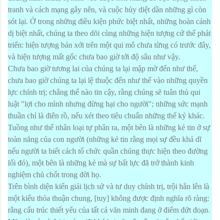
tranh và cách mạng gây nên, và cuộc hủy diệt dần những gì còn
sót lại. Ở trong những điều kiện phức biệt nhất, những hoàn cảnh
dị biệt nhất, chúng ta theo dõi cùng những hiện tượng cứ thế phát
triển: hiện tượng bán xới trên một qui mô chưa từng có trước đây,
và hiện tượng mất gốc chưa bao giờ tới độ sâu như vậy.
Chưa bao giờ tương lai của chúng ta lại mập mờ đến như thế,
chưa bao giờ chúng ta lại lệ thuộc đến như thế vào những quyền
lực chính trị; chẳng thể nào tin cậy, rằng chúng sẽ tuân thủ qui
luật "lợi cho mình nhưng đừng hại cho người"; những sức mạnh
thuần chỉ là điên rồ, nếu xét theo tiêu chuẩn những thế kỷ khác.
Tuồng như thể nhân loại tự phân ra, một bên là những kẻ tin ở sự
toàn năng của con người (những kẻ tin rằng mọi sự đều khả dĩ
nếu người ta biết cách tổ chức quần chúng thực hiện theo đường
lối đó), một bên là những kẻ mà sự bất lực đã trở thành kinh
nghiệm chủ chốt trong đời họ.
Trên bình diện kiến giải lịch sử và tư duy chính trị, trội hẳn lên là
một kiểu thỏa thuận chung, [tuy] không được định nghĩa rõ ràng:
rằng cấu trúc thiết yếu của tất cả văn minh đang ở điểm đứt đoạn.