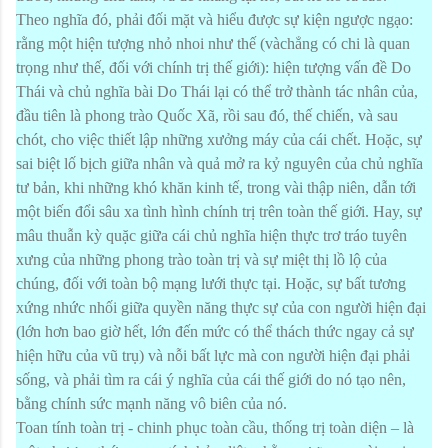
Theo nghĩa đó, phải đối mặt và hiểu được sự kiện ngược ngạo:
rằng một hiện tượng nhỏ nhoi như thế (vàchẳng có chi là quan
trọng như thế, đối với chính trị thế giới): hiện tượng vấn đề Do
Thái và chủ nghĩa bài Do Thái lại có thể trở thành tác nhân của,
đầu tiên là phong trào Quốc Xã, rồi sau đó, thế chiến, và sau
chót, cho việc thiết lập những xưởng máy của cái chết. Hoặc, sự
sai biệt lố bịch giữa nhân và quả mở ra kỷ nguyên của chủ nghĩa
tư bản, khi những khó khăn kinh tế, trong vài thập niên, dẫn tới
một biến đổi sâu xa tình hình chính trị trên toàn thế giới. Hay, sự
mâu thuẫn kỳ quặc giữa cái chủ nghĩa hiện thực trơ tráo tuyên
xưng của những phong trào toàn trị và sự miệt thị lồ lộ của
chúng, đối với toàn bộ mạng lưới thực tại. Hoặc, sự bất tương
xứng nhức nhối giữa quyền năng thực sự của con người hiện đại
(lớn hơn bao giờ hết, lớn đến mức có thể thách thức ngay cả sự
hiện hữu của vũ trụ) và nỗi bất lực mà con người hiện đại phải
sống, và phải tìm ra cái ý nghĩa của cái thế giới do nó tạo nên,
bằng chính sức mạnh năng vô biên của nó.
Toan tính toàn trị - chinh phục toàn cầu, thống trị toàn diện – là