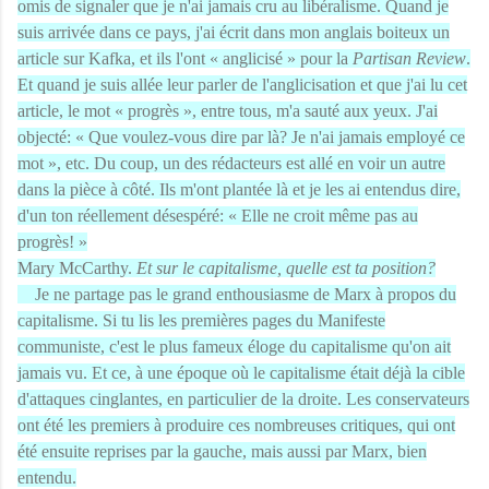
omis de signaler que je n'ai jamais cru au libéralisme. Quand je
suis arrivée dans ce pays, j'ai écrit dans mon anglais boiteux un
article sur Kafka, et ils l'ont « anglicisé » pour la
Partisan Review
.
Et quand je suis allée leur parler de l'anglicisation et que j'ai lu cet
article, le mot « progrès », entre tous, m'a sauté aux yeux. J'ai
objecté: « Que voulez-vous dire par là? Je n'ai jamais employé ce
mot », etc. Du coup, un des rédacteurs est allé en voir un autre
dans la pièce à côté. Ils m'ont plantée là et je les ai entendus dire,
d'un ton réellement désespéré: « Elle ne croit même pas au
progrès! »
Mary McCarthy.
Et sur le capitalisme, quelle est ta position?
Je ne partage pas le grand enthousiasme de Marx à propos du
capitalisme. Si tu lis les premières pages du Manifeste
communiste, c'est le plus fameux éloge du capitalisme qu'on ait
jamais vu. Et ce, à une époque où le capitalisme était déjà la cible
d'attaques cinglantes, en particulier de la droite. Les conservateurs
ont été les premiers à produire ces nombreuses critiques, qui ont
été ensuite reprises par la gauche, mais aussi par Marx, bien
entendu.