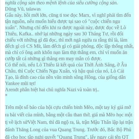
nghĩa cộng sản theo mệnh lệnh của siêu cường cộng sản.
Dũng Vũ, talawas
Gấu này, hồi mới lớn, cũng ti toe đọc Marx, vì nghĩ phải tìm đến
tận nguồn, nếu muốn hiểu được tại sao có "cuộc chiến ngu
xuẩn". Nhưng chỉ đến khi ra được ngoài này, được đọc về Lò
Thiêu, Kafka.. nhớ lại những ngày sau 30 Tháng Tư, rồi đối
chiếu với những gì đã đọc, thì mới ngã ngửa ra rằng thì là, làm
đếch gì có CS Mít, làm đếch gì có giải phóng, độc lập thống nhất,
mà chỉ có ông anh khốn nạn làm thịt thằng em, chỉ vì muốn ăn
cướp tất cả những gì thằng em may mắn có được.
Có thể nói, nếu Lò Thiêu là kết quả của Thời Ánh Sáng, ở Âu
Châu, thì Cuộc Chiến Ngu Xuẩn, và hậu quả của nó, Lò Cải
Tạo, là đỉnh cao của nền văn minh sông Hồng, của giống dân
Yankee mũi tẹt!
Arendt phân biệt hai chủ nghĩa Nazi và toàn trị..
*
Trên một số báo của hội cựu chiến binh Mẽo, một tay ký giả mở
ra bài viết của mình, bằng một câu than thở, giá mà Mẽo học một
tị về lịch sửViệt Nam, thì đã ngộ ra, là, trận Mậu Thân lập lại trận
đánh Thăng Long của vua Quang Trung. Trước đó, Bắc Bộ Phủ
đã cho học tập nghị quyết "Quang Trung", lấy ngay cái tên QT