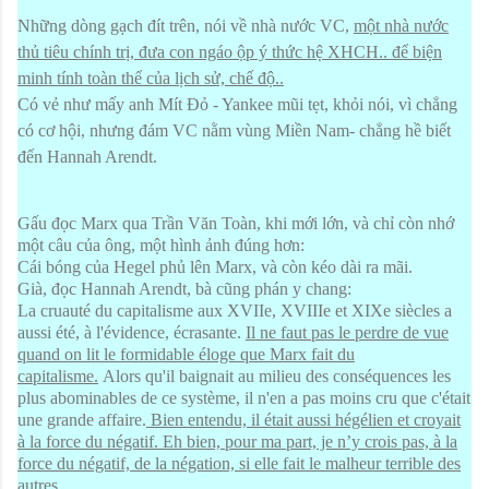
Những dòng gạch đít trên, nói về nhà nước VC,
một nhà nước
thủ tiêu chính trị, đưa con ngáo ộp ý thức hệ XHCH.. để biện
minh tính toàn thể của lịch sử, chế độ..
Có vẻ như mấy anh Mít Đỏ - Yankee mũi tẹt, khỏi nói, vì chẳng
có cơ hội, nhưng đám VC nằm vùng Miền Nam- chẳng hề biết
đến Hannah Arendt.
Gấu đọc Marx qua Trần Văn Toàn, khi mới lớn, và chỉ còn nhớ
một câu của ông, một hình ảnh đúng hơn:
Cái bóng của Hegel phủ lên Marx, và còn kéo dài ra mãi.
Già, đọc Hannah Arendt, bà cũng phán y chang:
La cruauté du capitalisme aux XVIIe, XVIIIe et XIXe siècles a
aussi été, à l'évidence, écrasante.
Il ne faut pas le perdre de vue
quand on lit le formidable éloge que Marx fait du
capitalisme.
Alors qu'il baignait au milieu des conséquences les
plus abominables de ce système, il n'en a pas moins cru que c'était
une grande affaire.
Bien entendu, il était aussi hégélien et croyait
à la force du négatif. Eh bien, pour ma part, je n’y crois pas, à la
force du négatif, de la négation, si elle fait le malheur terrible des
autres .