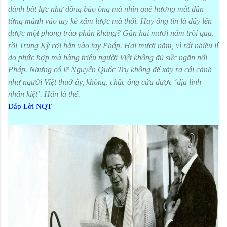
đành bất lực như đồng bào ông mà nhìn quê hương mất dần
từng mảnh vào tay kẻ xâm lược mà thôi. Hay ông tin là dấy lên
được một phong trào phản kháng? Gần hai mươi năm trôi qua,
rồi Trung Kỳ rơi hẳn vào tay Pháp. Hai mươi năm, vì rất nhiều lí
do phức hợp mà hàng triệu người Việt không đủ sức ngăn nổi
Pháp. Nhưng có lẽ Nguyễn Quốc Trụ không để xảy ra cái cảnh
như người Việt thuở ấy, không, chắc ông cứu được ‘địa linh
nhân kiệt’. Hẳn là thế.
Đáp Lời NQT