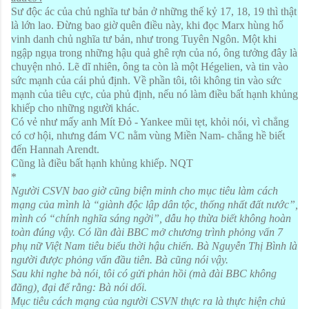
Sư độc ác của chủ nghĩa tư bản ở những thế kỷ 17, 18, 19 thì thật
là lớn lao. Đừng bao giờ quên điều này, khi đọc Marx hùng hổ
vinh danh chủ nghĩa tư bản, như trong Tuyên Ngôn. Một khi
ngập ngụa trong những hậu quả ghê rợn của nó, ông tưởng đây là
chuyện nhỏ. Lẽ dĩ nhiên, ông ta còn là một Hégelien, và tin vào
sức mạnh của cái phủ định. Về phần tôi, tôi không tin vào sức
mạnh của tiêu cực, của phủ định, nếu nó làm điều bất hạnh khủng
khiếp cho những người khác.
Có vẻ như mấy anh Mít Đỏ - Yankee mũi tẹt, khỏi nói, vì chẳng
có cơ hội, nhưng đám VC nằm vùng Miền
Nam
- chẳng hề biết
đến Hannah Arendt.
Cũng là điều bất hạnh khủng khiếp. NQT
*
Người CSVN bao giờ cũng biện minh cho mục tiêu làm cách
mạng của mình là “giành độc lập dân tộc, thống nhất đất nước”,
mình có “chính nghĩa sáng ngời”, dẫu họ thừa biết không hoàn
toàn đúng vậy. Có lần đài BBC mở chương trình phỏng vấn 7
phụ nữ Việt
Nam
tiêu biểu thời hậu chiến. Bà Nguyễn Thị Bình là
người được phỏng vấn đầu tiên. Bà cũng nói vậy.
Sau khi nghe bà nói, tôi có gửi phản hồi (mà đài BBC không
đăng), đại để rằng: Bà nói dối.
Mục tiêu cách mạng của người CSVN thực ra là thực hiện chủ