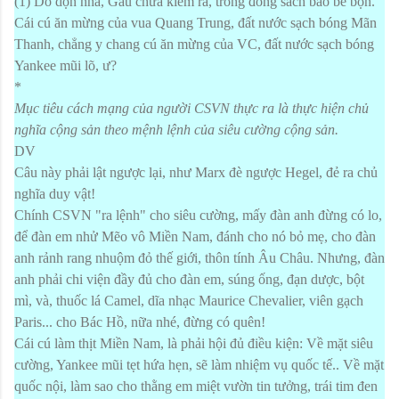
(1) Do dọn nhà, Gấu chưa kiếm ra, trong đống sách báo bề bộn.
Cái cú ăn mừng của vua Quang Trung, đất nước sạch bóng Mãn
Thanh, chẳng y chang cú ăn mừng của VC, đất nước sạch bóng
Yankee mũi lõ, ư?
*
Mục tiêu cách mạng của người CSVN thực ra là thực hiện chủ
nghĩa cộng sản theo mệnh lệnh của siêu cường cộng sản.
DV
Câu này phải lật ngược lại, như Marx đè ngược Hegel, đẻ ra chủ
nghĩa duy vật!
Chính CSVN "ra lệnh" cho siêu cường, mấy đàn anh đừng có lo,
để đàn em nhử Mẽo vô Miền
Nam,
đánh cho nó bỏ mẹ, cho đàn
anh rảnh rang nhuộm đỏ thế giới, thôn tính Âu Châu. Nhưng, đàn
anh phải chi viện đầy đủ cho đàn em, súng ống, đạn dược, bột
mì, và, thuốc lá Camel, dĩa nhạc Maurice Chevalier, viên gạch
Paris... cho Bác Hồ, nữa nhé, đừng có quên!
Cái cú làm thịt Miền Nam, là phải hội đủ điều kiện: Về mặt siêu
cường, Yankee mũi tẹt hứa hẹn, sẽ làm nhiệm vụ quốc tế.. Về mặt
quốc nội, làm sao cho thằng em miệt vườn tin tưởng, trái tim đen