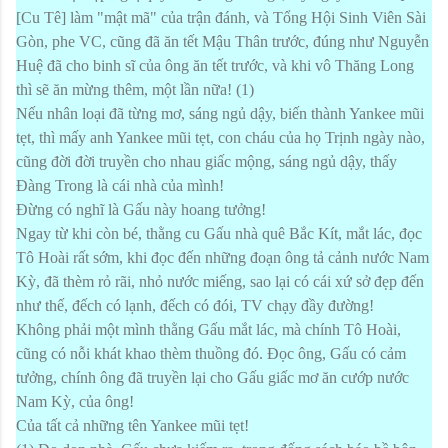
[Cu Tê] làm "mật mã" của trận đánh, và Tổng Hội Sinh Viên Sài
Gòn, phe VC, cũng đã ăn tết Mậu Thân trước, đúng như Nguyễn
Huệ đã cho binh sĩ của ông ăn tết trước, và khi vô Thăng Long
thì sẽ ăn mừng thêm, một lần nữa! (1)
Nếu nhân loại đã từng mơ, sáng ngủ dậy, biến thành Yankee mũi
tẹt, thì mấy anh Yankee mũi tẹt, con cháu của họ Trịnh ngày nào,
cũng đời đời truyền cho nhau giấc mộng, sáng ngủ dậy, thấy
Đàng Trong là cái nhà của mình!
Đừng có nghĩ là Gấu này hoang tưởng!
Ngay từ khi còn bé, thằng cu Gấu nhà quê Bắc Kít, mắt lác, đọc
Tô Hoài rất sớm, khi đọc đến những đoạn ông tả cảnh nước Nam
Kỳ, đã thèm rỏ rãi, nhỏ nước miếng, sao lại có cái xứ sở đẹp đến
như thế, đếch có lạnh, đếch có đói, TV chạy đầy đường!
Không phải một mình thằng Gấu mắt lác, mà chính Tô Hoài,
cũng có nỗi khát khao thèm thuồng đó. Đọc ông, Gấu có cảm
tưởng, chính ông đã truyền lại cho Gấu giấc mơ ăn cướp nước
Nam Kỳ, của ông!
Của tất cả những tên Yankee mũi tẹt!