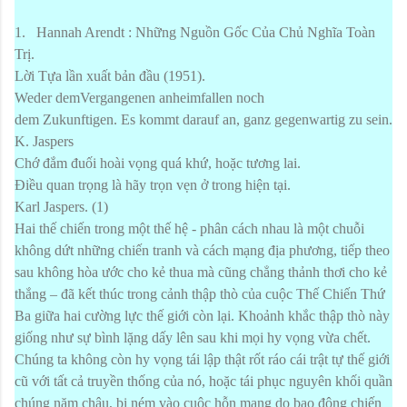
1. Hannah Arendt : Những Nguồn Gốc Của Chủ Nghĩa Toàn
Trị.
Lời Tựa lần xuất bản đầu (1951).
Weder demVergangenen anheimfallen noch
dem Zukunftigen. Es kommt darauf an, ganz gegenwartig zu sein.
K. Jaspers
Chớ đắm đuối hoài vọng quá khứ, hoặc tương lai.
Điều quan trọng là hãy trọn vẹn ở trong hiện tại.
Karl Jaspers. (1)
Hai thế chiến trong một thế hệ - phân cách nhau là một chuỗi
không dứt những chiến tranh và cách mạng địa phương, tiếp theo
sau không hòa ước cho kẻ thua mà cũng chẳng thảnh thơi cho kẻ
thắng – đã kết thúc trong cảnh thập thò của cuộc Thế Chiến Thứ
Ba giữa hai cường lực thế giới còn lại. Khoảnh khắc thập thò này
giống như sự bình lặng dấy lên sau khi mọi hy vọng vừa chết.
Chúng ta không còn hy vọng tái lập thật rốt ráo cái trật tự thế giới
cũ với tất cả truyền thống của nó, hoặc tái phục nguyên khối quần
chúng năm châu, bị ném vào cuộc hỗn mang do bạo động chiến