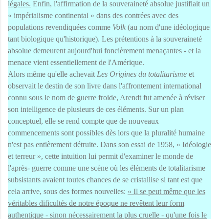
légales.
Enfin, l'affirmation de la souveraineté absolue justifiait un
« impérialisme continental » dans des contrées avec des
populations revendiquées comme
Volk
(au nom d'une idéologique
tant biologique qu'historique). Les prétentions à la souveraineté
absolue demeurent aujourd'hui foncièrement menaçantes - et la
menace vient essentiellement de l'Amérique.
Alors même qu'elle achevait
Les Origines du totalitarisme
et
observait le destin de son livre dans l'affrontement international
connu sous le nom de guerre froide, Arendt fut amenée à réviser
son intelligence de plusieurs de ces éléments. Sur un plan
conceptuel, elle se rend compte que de nouveaux
commencements sont possibles dès lors que la pluralité humaine
n'est pas entièrement détruite. Dans son essai de 1958, « Idéologie
et terreur », cette intuition lui permit d'examiner le monde de
l'après- guerre comme une scène où les éléments de totalitarisme
subsistants avaient toutes chances de se cristallise si tant est que
cela arrive, sous des formes nouvelles:
« Il se peut même que les
véritables dificultés de notre époque ne revêtent leur form
authentique - sinon nécessairement la plus cruelle - qu'une fois le