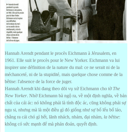
Hannah Arendt pendant le procès Eichmann à Jérusalem, en
1961. Elle suit le procès pour le New Yorker. Eichmann va lui
inspirer une définition de la nature du mal: ce ne serait ni de la
méchanceté, ni de la stupidité, mais quelque chose comme de la
bêtise: l'absence de la force de juger.
Hannah Arendt khi đang theo dõi vụ xử Eichmann cho tờ
The
New Yorker
. Nhờ Eichmann bà ngộ ra, về một định nghĩa, về bản
chất của cái ác: nó không phải là tính độc ác, cũng không phải sự
ngu si, nhưng mà là một điều gì đó giống như sự bố lếu bố láo,
chẳng ra cái chó gì hết, lãnh nhách, nhảm, đại nhảm,
la bêtise
:
không có sức mạnh để mà phán đoán, quyết định.