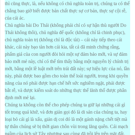
thì cũng thực, là, nếu không có chủ nghĩa toàn trị, chúng ta có thể
chẳng bao giờ biết được bản chất thực sự cơ bản, thực sự cội rễ,
của cái ác.
Chủ nghĩa bài Do Thái (không phải chỉ có sự hận thù người Do
Thái không thôi), chủ nghĩa đế quốc (không chỉ là chinh phục),
chủ nghĩa toàn trị (không chỉ là độc tài) – cái này tiếp theo cái
khác, cái này bạo tàn hơn cái kia, tất cả đã minh chứng rằng,
phẩm giá của con người đòi hỏi một sự đảm bảo mới, và sự đảm
bảo mới mẻ này, chỉ có thể tìm thấy bằng một nguyên lý chính trị
mới, bằng một lề luật mới trên trái đất này; sự hiệu lực của nó, lần
này, phải được bao gồm cho toàn thể loài người, trong khi quyền
năng của nó phải được hạn chế hết sức nghiêm ngặt, phải được
bắt rễ, và được kiểm soát do những thực thể lãnh thổ được phân
định mới mẻ lại.
Chúng ta không còn thể cho phép chúng ta giữ lại những cái gì
tốt trong quá khứ, và đơn giản gọi đó là di sản của chúng ta, hay
loại bỏ cái gì là xấu, giản dị coi đó là một gánh nặng chết tiệt mà
tự thân chúng sẽ bị thời gian chôn vùi trong lãng quên. Cái mạch
ngầm của lịch sử Tây phương sau cùng đã trồi lên trên mặt đất,