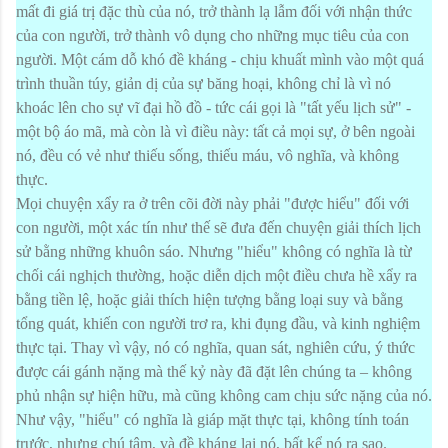
mất đi giá trị đặc thù của nó, trở thành lạ lẫm đối với nhận thức
của con người, trở thành vô dụng cho những mục tiêu của con
người. Một cám dỗ khó đề kháng - chịu khuất mình vào một quá
trình thuần túy, giản dị của sự băng hoại, không chỉ là vì nó
khoác lên cho sự vĩ đại hồ đồ - tức cái gọi là "tất yếu lịch sử" -
một bộ áo mã, mà còn là vì điều này: tất cả mọi sự, ở bên ngoài
nó, đều có vẻ như thiếu sống, thiếu máu, vô nghĩa, và không
thực.
Mọi chuyện xẩy ra ở trên cõi đời này phải "được hiểu" đối với
con người, một xác tín như thế sẽ đưa đến chuyện giải thích lịch
sử bằng những khuôn sáo. Nhưng "hiểu" không có nghĩa là từ
chối cái nghịch thường, hoặc diễn dịch một điều chưa hề xẩy ra
bằng tiền lệ, hoặc giải thích hiện tượng bằng loại suy và bằng
tổng quát, khiến con người trơ ra, khi đụng đầu, và kinh nghiệm
thực tại. Thay vì vậy, nó có nghĩa, quan sát, nghiên cứu, ý thức
được cái gánh nặng mà thế kỷ này đã đặt lên chúng ta – không
phủ nhận sự hiện hữu, mà cũng không cam chịu sức nặng của nó.
Như vậy, "hiểu" có nghĩa là giáp mặt thực tại, không tính toán
trước, nhưng chú tâm, và đề kháng lại nó, bất kể nó ra sao.