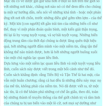
Mặc dù có vẻ được gìn giữ khá hơn ở một số nơi trên thế giới so
với những nơi khác, chẳng nơi nào nó có thể đem đến cho chúng
ta một sự hướng dẫn, nếu nói về những khả tính - hoặc một phản
ứng tới nơi tới chốn, trước những điều ghê gớm tởm lợm - của thế
kỷ. Một khi [con người] tới gần trái tim của những biến cố như
thế, thay vì một phán đoán quân bình, một kiến giải thận trọng,
thì lại là hy vọng tuyệt vọng, và sợ hãi tuyệt vọng. Những biến
động trung tâm của thời đại chúng ta được lãng quên thật hiệu
quả, bởi những người đắm mình vào một niềm tin, rằng tận thế
không thể nào tránh được, hơn là bởi những người buông xuôi
vào một chủ nghĩa lạc quan liều lĩnh.
Dựa lưng vào một niềm lạc quan liều lĩnh và một tuyệt vọng liều
lĩnh, cuốn sách này được viết trong một bối cảnh như thế đó.
Cuốn sách khẳng định: rằng Tiến Bộ và Tận Thế là hai mặt, của
vẫn một huân chương; rằng cả hai đều là những điều này mục nọ
của mê tín, không phải của niềm tin. Nó đã được viết ra, từ một
xác tín, là có thể khám phá những cơ chế ẩn giấu, theo đó, toàn
bộ những thành tố truyền thống của thế giới chính trị và tâm linh
của chúng ta bị tan biến vào một lò cừ, nơi mọi sự dường như