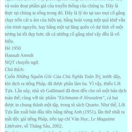
và soán đoạt phẩm giá của truyền thống của chúng ta. Đây là
thực tại chúng ta sống trong đó. Đây là lý do tại sao mọi cố gắng
chạy trốn cái u ám của hiện tại, bằng hoài vọng một quá khứ vẫn
còn trinh nguyên, hay bằng một sự lãng quên có dự tính về một
tương lai tốt đẹp hơn: tất cả những cố gắng như vậy đều là vô
hiệu.
Hè 1950
Hannah Arendt
NQT chuyển ngữ.
Chú thích:
Cuốn
Những Nguồn Gốc Của Chủ Nghĩa Toàn Trị,
trước đây,
khi dịch ra tiếng Pháp, đã được phân làm ba. Vì vậy, thiếu Lời
Tựa. Lần này, nhà xb Gallimard đã đem đến cho nó một bản dịch
toàn thể; cùng với tác phẩm
"Eichmann ở Jérusalem",
cả hai
được in chung thành một tập, trong tủ sách Quarto. Như thế, Lời
Tựa lần xuất bản đầu tiên bằng tiếng Anh (1951), lần thứ nhất ra
mắt độc giả tiếng Pháp, trên tạp chí Văn Học,
Le Magazine
Littéraire
, số Tháng Sáu, 2002.