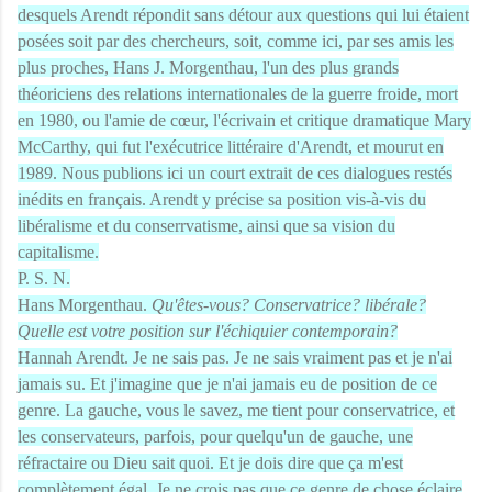
desquels Arendt répondit sans détour aux questions qui lui étaient
posées soit par des chercheurs, soit, comme ici, par ses amis les
plus proches, Hans J. Morgenthau, l'un des plus grands
théoriciens des relations internationales de la guerre froide, mort
en 1980, ou l'amie de cœur, l'écrivain et critique dramatique Mary
McCarthy, qui fut l'exécutrice littéraire d'Arendt, et mourut en
1989. Nous publions ici un court extrait de ces dialogues restés
inédits en français. Arendt y précise sa position vis-à-vis du
libéralisme et du conserrvatisme, ainsi que sa vision du
capitalisme.
P. S. N.
Hans Morgenthau.
Qu'êtes-vous? Conservatrice? libérale?
Quelle est votre position sur l'échiquier contemporain?
Hannah Arendt. Je ne
sais
pas. Je ne
sais
vraiment pas et je n'ai
jamais su. Et j'imagine que je n'ai jamais eu de position de ce
genre. La gauche, vous le savez, me tient pour conservatrice, et
les conservateurs, parfois, pour quelqu'un de gauche, une
réfractaire ou Dieu sait quoi. Et je dois dire que ça m'est
complètement égal. Je ne crois pas que ce genre de chose éclaire