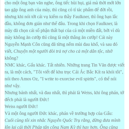
cho một ông bạn văn nghe, ông tiếc hùi hụi, giá mà thời mới lớn
tao gặp ông anh của mày, thì cũng có tí tác phẩm để đời rồi,
nhưng khi nói tới cái vụ kiếm ra thầy Faulkner, thì ông bạn lắc
đầu, không đơn giản như thế đâu. Trong khi chọn Faulkner, là
mày đã chọn cái số phận thất bại của cả một miền đất, bởi vì dù
mày không ăn cướp thì cũng là một thằng ăn cướp! Cái này
Nguyễn Mạnh Côn cũng đã từng nếm mùi đau khổ, và sau đó
viết,
Chuyện một người đòi trả nợ cho cả một dân tộc
, nhớ
không?
NMC khác, Gấu khác. Tất nhiên. Những trang Tin Văn được viết
ra, là một cách, "Tôi viết để khu trục Cái Ác Bắc Kít ra khỏi tôi",
nói theo Amos Oz, "I write to exorcise evil spirits", có thể nói
như vậy.
Nhưng bảnh nhất, và đau nhất, thì phải là Weiss, khi ông phán, tớ
đếch phải là người Đức!
Weiss người Đức!
Và một ông người Đức khác, phán về trường hợp của Gấu:
Cuối cùng tôi xin nhắc Nguyễn Quốc Trụ rằng, đừng đưa mình
lộn lại cái thời Pháp tấn công Nam Kỳ thì hay hơn. Ông cũng