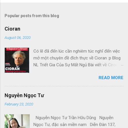
Popular posts from this blog
Cioran
August 06, 2020
Có lẽ đã đến lúc cần nghiêm túc nghĩ đến việc
mở một chuyên đề đích thực về Cioran :p Blog
NL Triết Gia Của Sự Mất Ngủ Bài viết về Ciroran
của Charles Simic thật tuyệt. Gấu cứ tính đi
READ MORE
hoài, mà cứ lu bu hoài. Mới lật ra đi 1 đường
loáng thoáng, vớ được câu này thật tuyệt: Con
người, bị đá văng ra khỏi Thiên Đàng, với 1 tí
Nguyễn Ngọc Tư
tưởng tượng, đủ cho nó cảm thấy đời mình sao
February 23, 2020
rất đỗi bi thương! Ui chao, hồi còn trẻ, bị em bỏ,
bị cuộc chiến hành, không làm sao dám bỏ
Nguyễn Ngọc Tư Trần Hữu Dũng Nguyễn
chạy, đúng là tâm trạng Gấu khi đó. Kiếp Khác
Ngọc Tư, đặc sản miền nam Diễn Đàn 137,
Cõi khác Những ngày Mậu Thân căng thẳng, Đại